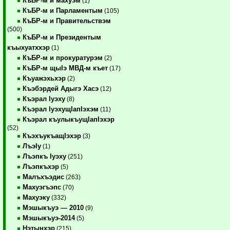
КъБР-м и махуэм
(1)
КъБР-м и Парламентым
(105)
КъБР-м и Правительствэм
(500)
КъБР-м и Президентым
къыхуатххэр
(1)
КъБР-м и прокуратурэм
(2)
КъБР-м щыIэ МВД-м къет
(17)
Къуажэхьхэр
(2)
Къэбэрдей Адыгэ Хасэ
(12)
Къэрал Iуэху
(8)
Къэрал IуэхущIапIэхэм
(11)
Къэрал къулыкъущIапIэхэр
(52)
КъэхъукъащIэхэр
(3)
ЛъэIу
(1)
Лъэпкъ Iуэху
(251)
Лъэпкъхэр
(5)
Малъхъэдис
(263)
Махуэгъэпс
(70)
Махуэку
(332)
Мэшыкъуэ — 2010
(9)
Мэшыкъуэ-2014
(5)
Нэтынхэр
(215)