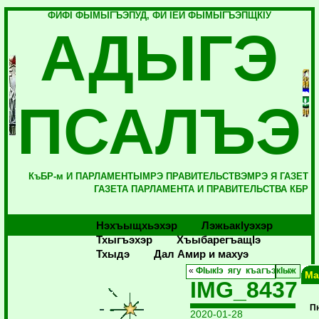
ФИФI ФЫМЫГЪЭПУД, ФИ IЕЙ ФЫМЫГЪЭПЩКIУ
АДЫГЭ
ПСАЛЪЭ
КъБР-м И ПАРЛАМЕНТЫМРЭ ПРАВИТЕЛЬСТВЭМРЭ Я ГАЗЕТ
ГАЗЕТА ПАРЛАМЕНТА И ПРАВИТЕЛЬСТВА КБР
Нэхъыщхьэхэр
Лэжьакlуэхэр
Тхыгъэхэр
Хъыбарегъащlэ
Тхыдэ
Дал Амир и махуэ
«
ФIыкIэ ягу къагъэкIыж
Ма
IMG_8437
П
2020-01-28