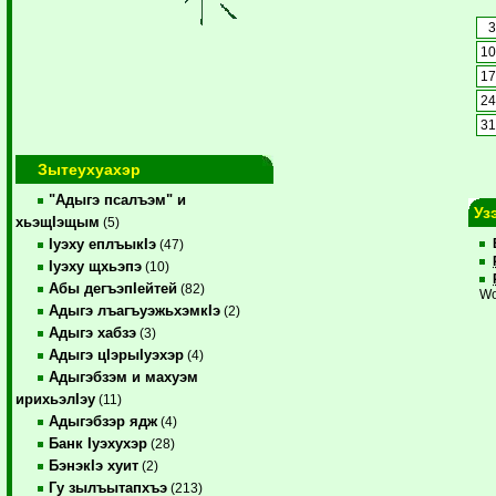
1
1
2
3
Зытеухуахэр
"Адыгэ псалъэм" и
Уз
хьэщIэщым
(5)
Iуэху еплъыкIэ
(47)
Iуэху щхьэпэ
(10)
Абы дегъэпIейтей
(82)
Wo
Адыгэ лъагъуэжьхэмкIэ
(2)
Адыгэ хабзэ
(3)
Адыгэ цIэрыIуэхэр
(4)
Адыгэбзэм и махуэм
ирихьэлIэу
(11)
Адыгэбзэр ядж
(4)
Банк Iуэхухэр
(28)
БэнэкIэ хуит
(2)
Гу зылъытапхъэ
(213)