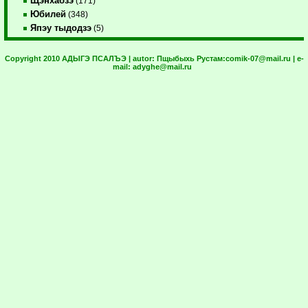
Щэнхабзэ
(171)
Юбилей
(348)
Япэу тыдодзэ
(5)
Copyright 2010 АДЫГЭ ПСАЛЪЭ | autor:
Пщыбыхь Рустам:
comik-07@mail.ru
| e-
mail:
adyghe@mail.ru