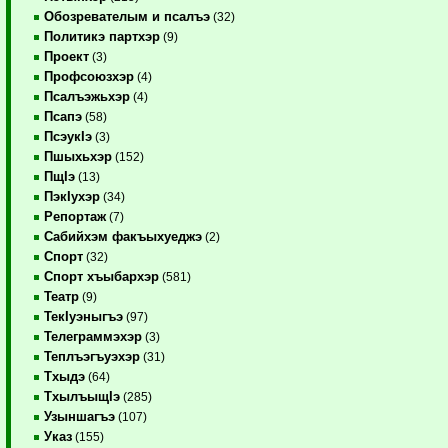
Обозревателым и псалъэ
(32)
Политикэ партхэр
(9)
Проект
(3)
Профсоюзхэр
(4)
Псалъэжьхэр
(4)
Псапэ
(58)
ПсэукIэ
(3)
Пшыхьхэр
(152)
ПщIэ
(13)
ПэкIухэр
(34)
Репортаж
(7)
Сабийхэм факъыхуеджэ
(2)
Спорт
(32)
Спорт хъыбархэр
(581)
Театр
(9)
ТекIуэныгъэ
(97)
Телеграммэхэр
(3)
Теплъэгъуэхэр
(31)
Тхыдэ
(64)
ТхылъыщIэ
(285)
Узыншагъэ
(107)
Указ
(155)