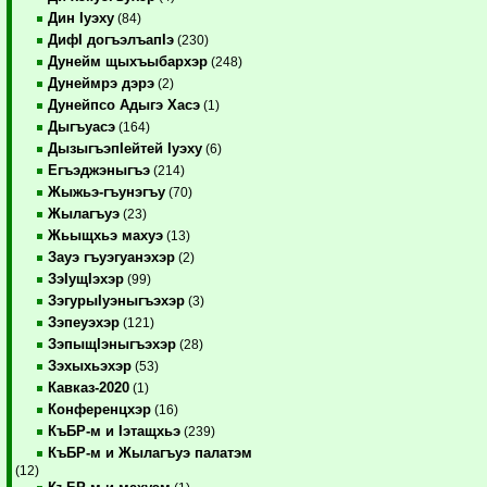
Дин Iуэху
(84)
ДифI догъэлъапIэ
(230)
Дунейм щыхъыбархэр
(248)
Дунеймрэ дэрэ
(2)
Дунейпсо Адыгэ Хасэ
(1)
Дыгъуасэ
(164)
ДызыгъэпIейтей Iуэху
(6)
Егъэджэныгъэ
(214)
Жыжьэ-гъунэгъу
(70)
Жылагъуэ
(23)
Жьыщхьэ махуэ
(13)
Зауэ гъуэгуанэхэр
(2)
ЗэIущIэхэр
(99)
ЗэгурыIуэныгъэхэр
(3)
Зэпеуэхэр
(121)
ЗэпыщIэныгъэхэр
(28)
Зэхыхьэхэр
(53)
Кавказ-2020
(1)
Конференцхэр
(16)
КъБР-м и Iэтащхьэ
(239)
КъБР-м и Жылагъуэ палатэм
(12)