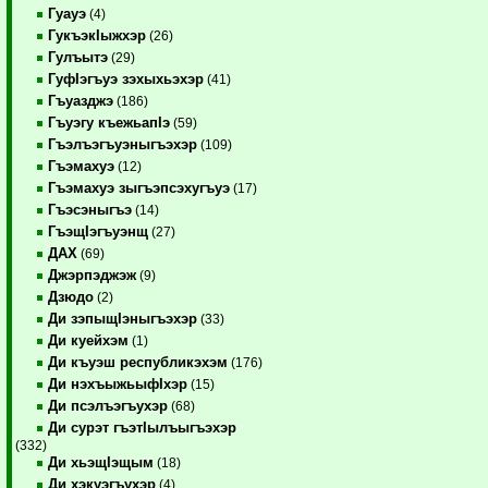
Гуауэ
(4)
ГукъэкIыжхэр
(26)
Гулъытэ
(29)
ГуфIэгъуэ зэхыхьэхэр
(41)
Гъуазджэ
(186)
Гъуэгу къежьапIэ
(59)
Гъэлъэгъуэныгъэхэр
(109)
Гъэмахуэ
(12)
Гъэмахуэ зыгъэпсэхугъуэ
(17)
Гъэсэныгъэ
(14)
ГъэщIэгъуэнщ
(27)
ДАХ
(69)
Джэрпэджэж
(9)
Дзюдо
(2)
Ди зэпыщIэныгъэхэр
(33)
Ди куейхэм
(1)
Ди къуэш республикэхэм
(176)
Ди нэхъыжьыфIхэр
(15)
Ди псэлъэгъухэр
(68)
Ди сурэт гъэтIылъыгъэхэр
(332)
Ди хьэщIэщым
(18)
Ди хэкуэгъухэр
(4)