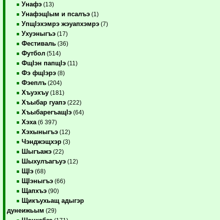
Унафэ
(13)
УнафэщIым и псалъэ
(1)
УпщIэхэмрэ жэуапхэмрэ
(7)
Ухуэныгъэ
(17)
Фестиваль
(36)
Футбол
(514)
ФщIэн папщIэ
(11)
Фэ фщIэрэ
(8)
Фэеплъ
(204)
Хъуэхъу
(181)
Хъыбар гуапэ
(222)
ХъыбарегъащIэ
(64)
Хэха
(6 397)
Хэхыныгъэ
(12)
Чэнджэщхэр
(3)
Шыгъажэ
(22)
Шыхулъагъуэ
(12)
ЩIэ
(68)
ЩIэныгъэ
(66)
Щапхъэ
(90)
Щикъухьащ адыгэр
дунеижьым
(29)