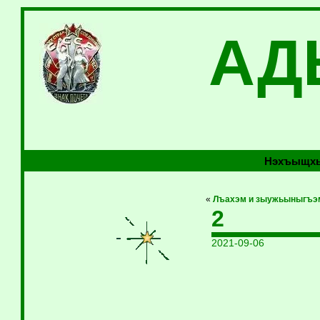
АД
Нэхъыщхь
«
Лъахэм и зыужьыныгъэм
2
2021-09-06