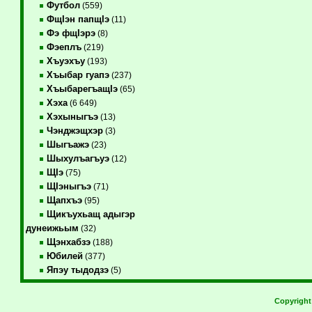
Футбол
(559)
ФщIэн папщIэ
(11)
Фэ фщIэрэ
(8)
Фэеплъ
(219)
Хъуэхъу
(193)
Хъыбар гуапэ
(237)
ХъыбарегъащIэ
(65)
Хэха
(6 649)
Хэхыныгъэ
(13)
Чэнджэщхэр
(3)
Шыгъажэ
(23)
Шыхулъагъуэ
(12)
ЩIэ
(75)
ЩIэныгъэ
(71)
Щапхъэ
(95)
Щикъухьащ адыгэр
дунеижьым
(32)
Щэнхабзэ
(188)
Юбилей
(377)
Япэу тыдодзэ
(5)
Copyrigh