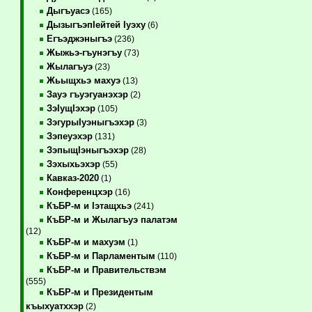
Дыгъуасэ
(165)
ДызыгъэпIейтей Iуэху
(6)
Егъэджэныгъэ
(236)
Жыжьэ-гъунэгъу
(73)
Жылагъуэ
(23)
Жьыщхьэ махуэ
(13)
Зауэ гъуэгуанэхэр
(2)
ЗэIущIэхэр
(105)
ЗэгурыIуэныгъэхэр
(3)
Зэпеуэхэр
(131)
ЗэпыщIэныгъэхэр
(28)
Зэхыхьэхэр
(55)
Кавказ-2020
(1)
Конференцхэр
(16)
КъБР-м и Iэтащхьэ
(241)
КъБР-м и Жылагъуэ палатэм
(12)
КъБР-м и махуэм
(1)
КъБР-м и Парламентым
(110)
КъБР-м и Правительствэм
(555)
КъБР-м и Президентым
къыхуатххэр
(2)