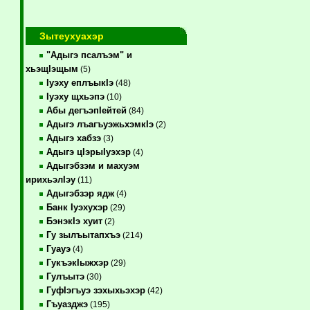
Зытеухуахэр
"Адыгэ псалъэм" и
хьэщIэщым
(5)
Iуэху еплъыкIэ
(48)
Iуэху щхьэпэ
(10)
Абы дегъэпIейтей
(84)
Адыгэ лъагъуэжьхэмкIэ
(2)
Адыгэ хабзэ
(3)
Адыгэ цIэрыIуэхэр
(4)
Адыгэбзэм и махуэм
ирихьэлIэу
(11)
Адыгэбзэр ядж
(4)
Банк Iуэхухэр
(29)
БэнэкIэ хуит
(2)
Гу зылъытапхъэ
(214)
Гуауэ
(4)
ГукъэкIыжхэр
(29)
Гулъытэ
(30)
ГуфIэгъуэ зэхыхьэхэр
(42)
Гъуазджэ
(195)