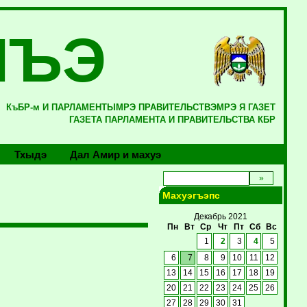
ЛЪЭ
КъБР-м И ПАРЛАМЕНТЫМРЭ ПРАВИТЕЛЬСТВЭМРЭ Я ГАЗЕТ
ГАЗЕТА ПАРЛАМЕНТА И ПРАВИТЕЛЬСТВА КБР
Тхыдэ
Дал Амир и махуэ
Махуэгъэпс
Декабрь 2021
Пн
Вт
Ср
Чт
Пт
Сб
Вс
1
2
3
4
5
6
7
8
9
10
11
12
13
14
15
16
17
18
19
20
21
22
23
24
25
26
27
28
29
30
31