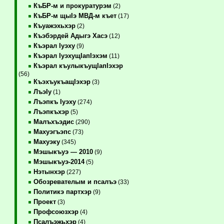
КъБР-м и прокуратурэм
(2)
КъБР-м щыIэ МВД-м къет
(17)
Къуажэхьхэр
(2)
Къэбэрдей Адыгэ Хасэ
(12)
Къэрал Iуэху
(9)
Къэрал IуэхущIапIэхэм
(11)
Къэрал къулыкъущIапIэхэр
(56)
КъэхъукъащIэхэр
(3)
ЛъэIу
(1)
Лъэпкъ Iуэху
(274)
Лъэпкъхэр
(5)
Малъхъэдис
(290)
Махуэгъэпс
(73)
Махуэку
(345)
Мэшыкъуэ — 2010
(9)
Мэшыкъуэ-2014
(5)
Нэтынхэр
(227)
Обозревателым и псалъэ
(33)
Политикэ партхэр
(9)
Проект
(3)
Профсоюзхэр
(4)
Псалъэжьхэр
(4)