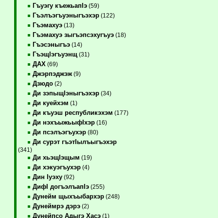
Гъуэгу къежьапIэ
(59)
Гъэлъэгъуэныгъэхэр
(122)
Гъэмахуэ
(13)
Гъэмахуэ зыгъэпсэхугъуэ
(18)
Гъэсэныгъэ
(14)
ГъэщIэгъуэнщ
(31)
ДАХ
(69)
Джэрпэджэж
(9)
Дзюдо
(2)
Ди зэпыщIэныгъэхэр
(34)
Ди куейхэм
(1)
Ди къуэш республикэхэм
(177)
Ди нэхъыжьыфIхэр
(16)
Ди псэлъэгъухэр
(80)
Ди сурэт гъэтIылъыгъэхэр
(341)
Ди хьэщIэщым
(19)
Ди хэкуэгъухэр
(4)
Дин Iуэху
(92)
ДифI догъэлъапIэ
(255)
Дунейм щыхъыбархэр
(248)
Дунеймрэ дэрэ
(2)
Дунейпсо Адыгэ Хасэ
(1)