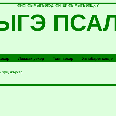
ФИФI ФЫМЫГЪЭПУД, ФИ IЕЙ ФЫМЫГЪЭПЩКIУ
ЫГЭ ПСА
эхэр
Лэжьакlуэхэр
Тхыгъэхэр
Хъыбарегъащlэ
 хущIэкъухэр