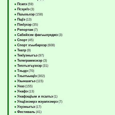
Псапэ
(59)
ПсэукIэ
(3)
Пшыхьхэр
(158)
ПщIэ
(13)
ПэкIухэр
(35)
Репортаж
(7)
Сабийхэм факъыхуеджэ
(3)
Спорт
(45)
Спорт хъыбархэр
(608)
Театр
(9)
ТекIуэныгъэ
(97)
Телеграммэхэр
(3)
Теплъэгъуэхэр
(31)
Тхыдэ
(70)
ТхылъыщIэ
(302)
Узыншагъэ
(115)
Указ
(155)
Унафэ
(13)
УнафэщIым и псалъэ
(1)
УпщIэхэмрэ жэуапхэмрэ
(7)
Ухуэныгъэ
(17)
Фестиваль
(41)