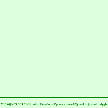
t 2010 АДЫГЭ ПСАЛЪЭ | autor:
Пщыбыхь Рустам:
comik-07@mail.ru
| e-mail:
adyghe