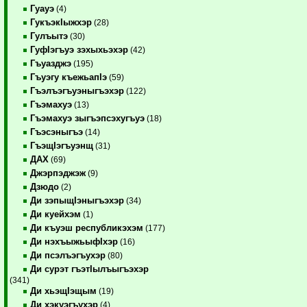
Гуауэ
(4)
ГукъэкIыжхэр
(28)
Гулъытэ
(30)
ГуфIэгъуэ зэхыхьэхэр
(42)
Гъуазджэ
(195)
Гъуэгу къежьапIэ
(59)
Гъэлъэгъуэныгъэхэр
(122)
Гъэмахуэ
(13)
Гъэмахуэ зыгъэпсэхугъуэ
(18)
Гъэсэныгъэ
(14)
ГъэщIэгъуэнщ
(31)
ДАХ
(69)
Джэрпэджэж
(9)
Дзюдо
(2)
Ди зэпыщIэныгъэхэр
(34)
Ди куейхэм
(1)
Ди къуэш республикэхэм
(177)
Ди нэхъыжьыфIхэр
(16)
Ди псэлъэгъухэр
(80)
Ди сурэт гъэтIылъыгъэхэр
(341)
Ди хьэщIэщым
(19)
Ди хэкуэгъухэр
(4)