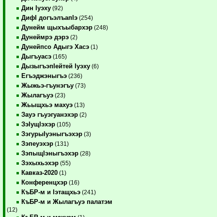
Дин Iуэху
(92)
ДифI догъэлъапIэ
(254)
Дунейм щыхъыбархэр
(248)
Дунеймрэ дэрэ
(2)
Дунейпсо Адыгэ Хасэ
(1)
Дыгъуасэ
(165)
ДызыгъэпIейтей Iуэху
(6)
Егъэджэныгъэ
(236)
Жыжьэ-гъунэгъу
(73)
Жылагъуэ
(23)
Жьыщхьэ махуэ
(13)
Зауэ гъуэгуанэхэр
(2)
ЗэIущIэхэр
(105)
ЗэгурыIуэныгъэхэр
(3)
Зэпеуэхэр
(131)
ЗэпыщIэныгъэхэр
(28)
Зэхыхьэхэр
(55)
Кавказ-2020
(1)
Конференцхэр
(16)
КъБР-м и Iэтащхьэ
(241)
КъБР-м и Жылагъуэ палатэм
(12)