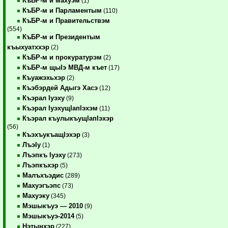
КъБР-м и махуэм
(1)
КъБР-м и Парламентым
(110)
КъБР-м и Правительствэм
(554)
КъБР-м и Президентым
къыхуатххэр
(2)
КъБР-м и прокуратурэм
(2)
КъБР-м щыIэ МВД-м къет
(17)
Къуажэхьхэр
(2)
Къэбэрдей Адыгэ Хасэ
(12)
Къэрал Iуэху
(9)
Къэрал IуэхущIапIэхэм
(11)
Къэрал къулыкъущIапIэхэр
(56)
КъэхъукъащIэхэр
(3)
ЛъэIу
(1)
Лъэпкъ Iуэху
(273)
Лъэпкъхэр
(5)
Малъхъэдис
(289)
Махуэгъэпс
(73)
Махуэку
(345)
Мэшыкъуэ — 2010
(9)
Мэшыкъуэ-2014
(5)
Нэтынхэр
(227)