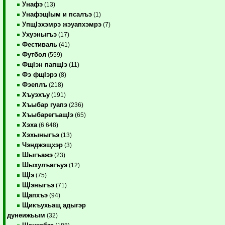
Унафэ
(13)
УнафэщIым и псалъэ
(1)
УпщIэхэмрэ жэуапхэмрэ
(7)
Ухуэныгъэ
(17)
Фестиваль
(41)
Футбол
(559)
ФщIэн папщIэ
(11)
Фэ фщIэрэ
(8)
Фэеплъ
(218)
Хъуэхъу
(191)
Хъыбар гуапэ
(236)
ХъыбарегъащIэ
(65)
Хэха
(6 648)
Хэхыныгъэ
(13)
Чэнджэщхэр
(3)
Шыгъажэ
(23)
Шыхулъагъуэ
(12)
ЩIэ
(75)
ЩIэныгъэ
(71)
Щапхъэ
(94)
Щикъухьащ адыгэр
дунеижьым
(32)