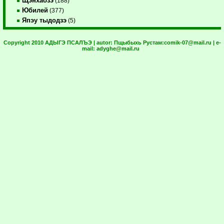
Щэнхабзэ
(188)
Юбилей
(377)
Япэу тыдодзэ
(5)
Copyright 2010 АДЫГЭ ПСАЛЪЭ | autor:
Пщыбыхь Рустам:
comik-07@mail.ru
| e-
mail:
adyghe@mail.ru