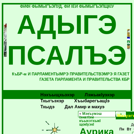
ФИФI ФЫМЫГЪЭПУД, ФИ IЕЙ ФЫМЫГЪЭПЩКIУ
АДЫГЭ
ПСАЛЪЭ
КъБР-м И ПАРЛАМЕНТЫМРЭ ПРАВИТЕЛЬСТВЭМРЭ Я ГАЗЕТ
ГАЗЕТА ПАРЛАМЕНТА И ПРАВИТЕЛЬСТВА КБР
Нэхъыщхьэхэр
Лэжьакlуэхэр
Тхыгъэхэр
Хъыбарегъащlэ
Тхыдэ
Дал Амир и махуэ
«
Мэкъумэш
Махуэг
IэнатIэм
къыхэтхыкI
щокIуэкI
Д
Аурика
Пн
Вт