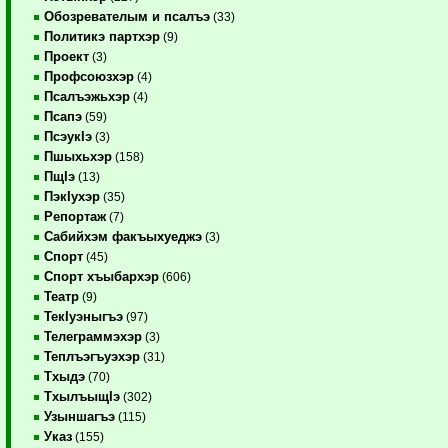
Обозревателым и псалъэ
(33)
Политикэ партхэр
(9)
Проект
(3)
Профсоюзхэр
(4)
Псалъэжьхэр
(4)
Псапэ
(59)
ПсэукIэ
(3)
Пшыхьхэр
(158)
ПщIэ
(13)
ПэкIухэр
(35)
Репортаж
(7)
Сабийхэм факъыхуеджэ
(3)
Спорт
(45)
Спорт хъыбархэр
(606)
Театр
(9)
ТекIуэныгъэ
(97)
Телеграммэхэр
(3)
Теплъэгъуэхэр
(31)
Тхыдэ
(70)
ТхылъыщIэ
(302)
Узыншагъэ
(115)
Указ
(155)