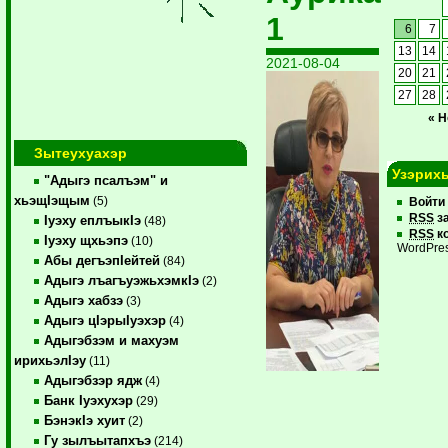
1
6
7
13
14
2021-08-04
20
21
27
28
« 
Зытеухуахэр
Узэрих
"Адыгэ псалъэм" и
хьэщIэщым
(5)
Войти
RSS
з
Iуэху еплъыкIэ
(48)
RSS
к
Iуэху щхьэпэ
(10)
WordPres
Абы дегъэпIейтей
(84)
Адыгэ лъагъуэжьхэмкIэ
(2)
Адыгэ хабзэ
(3)
Адыгэ цIэрыIуэхэр
(4)
Адыгэбзэм и махуэм
ирихьэлIэу
(11)
Адыгэбзэр ядж
(4)
Банк Iуэхухэр
(29)
БэнэкIэ хуит
(2)
Гу зылъытапхъэ
(214)