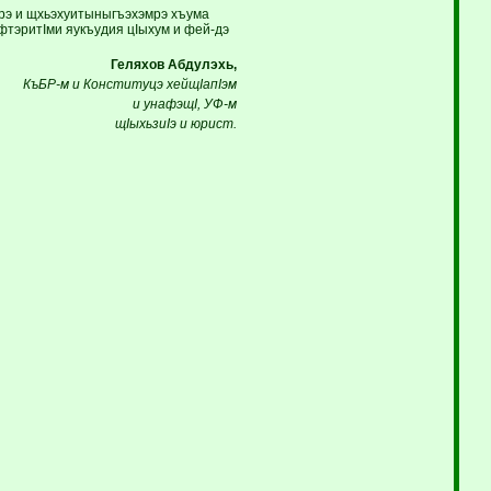
мрэ и щхьэхуитыныгъэхэмрэ хъума
фтэритIми яукъудия цIыхум и фей-дэ
Геляхов Абдулэхь,
КъБР-м и Конституцэ хейщIапIэм
и унафэщI, УФ-м
щIыхьзиIэ и юрист.