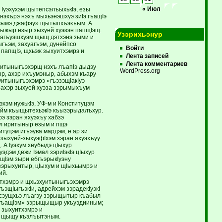
Iуэхухэм щытепсэлъыхькIэ, езы
« Июл
 нэхърэ нэхъ мыхьэнэшхуэ зиIэ гъащIэ
эпсымэ джафэу» щытыпхъэкъым. А
щыжыр езыр зыхуей хуэзэн папщIэщ.
Узэрихьэнур
унагъуэшхуэм щыщ дэтхэнэ зыми и
ыгъэм, захуагъэм, дунейпсо
Войти
 папщIэ, щхьэж зыхуитхэмрэ и
Лента записей
Лента комментариев
хуитыныгъэхэрщ нэхъ лъапIэ дыдэу
WordPress.org
р, ахэр ихъумэныр, абыхэм къару
уитыныгъэхэмрэ «гъэзэщIакIуэ
, ахэр зыхуей хуэза зэрымыхъум
эхэм иужькIэ, УФ-м и Конституцэм
ейм къыщытехьэкIэ къызэрыдалъхур.
э зэран яхуэхъу хабзэ
ал иритыныр езым и пщэ
туцэм игъэува мардэм, е ар зи
, зыхуей-зыхуэфIхэм зэран яхуэхъуу
А Iуэхум хеубыдэ цIыхур
дэм дежи Iэмал зэриIэкIэ цIыхур
пщIэм зыри ебгъэрыкIуэну
зэрыхуитыр, цIыхум и щIыхьымрэ и
ий.
уитхэмрэ и щхьэхуитыныгъэхэмрэ
ъэщIыгъэкIи, адрейхэм зэрадекIуэкI
ф псэущхьэ лъагэу зэрыщытыр къабыл
бэ гъащIэм» зэрыщыщыр укъуэдииным;
 зыхуитхэмрэ и
и щыщу къэлъытэным.