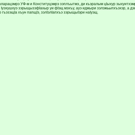
кларацэмрэ УФ-м и Конституцэмрэ зэплъытмэ, ди къэралым цIыхур зыхуитхэ
 Iуэхушхуэ зэрыщызэфIахыр уи фIэщ мэхъу, ауэ иджыри зэлэжьыпхъэхэр, а дэ
 гъэзэщIа хъун папщIэ, зэлIэлIапхъэ зэрыщыIэри наIуэщ.