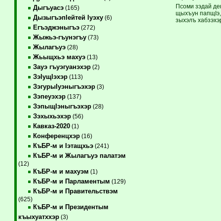
Псоми зэдай де
Дыгъуасэ
(165)
щыхъун папщIэ,
ДызыгъэпIейтей Iуэху
(6)
зыхэлъ хабзэхэр
Егъэджэныгъэ
(272)
Жыжьэ-гъунэгъу
(73)
Жылагъуэ
(28)
Жьыщхьэ махуэ
(13)
Зауэ гъуэгуанэхэр
(2)
ЗэIущIэхэр
(113)
ЗэгурыIуэныгъэхэр
(3)
Зэпеуэхэр
(137)
ЗэпыщIэныгъэхэр
(28)
Зэхыхьэхэр
(56)
Кавказ-2020
(1)
Конференцхэр
(16)
КъБР-м и Iэтащхьэ
(241)
КъБР-м и Жылагъуэ палатэм
(12)
КъБР-м и махуэм
(1)
КъБР-м и Парламентым
(129)
КъБР-м и Правительствэм
(625)
КъБР-м и Президентым
къыхуатххэр
(3)