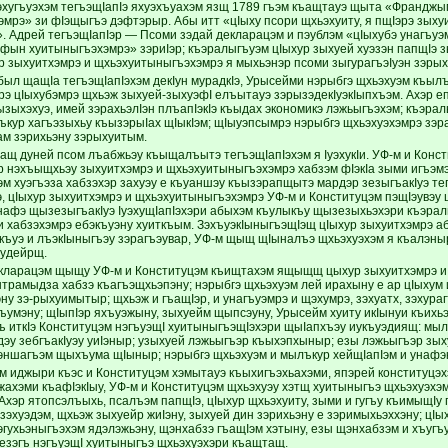
Iуэхугъуэхэм тегъэщIапIэ яхуэхъуахэм язщ 1789 гъэм къащтауэ щыта «Франджы
мрэ» зи фIэщыгъэ дэфтэрыр. Абы итт «цIыху псори щхьэхуиту, я пщIэрэ зыхуи
. Адрей тегъэщIапIэр — Псоми зэдай декларацэм и пэублэм «цIыхубэ унагъуэ
ын хуитыныгъэхэмрэ» зэриIэр; къэралыгъуэм цIыхур зыхуей хуэзэн папщIэ з
ар зыхуитхэмрэ и щхьэхуитыныгъэхэмрэ я мыхьэнэр псоми зыгурагъэIуэн зэрых
был щащIа тегъэщIапIэхэм декIун мурадкIэ, Урысейми нэрыбгэ щхьэхуэм къы
рэ цIыхубэмрэ щхьэж зыхуей-зыхуэфI елъытауэ зэрызэдекIуэкIыпхъэм. Ахэр 
зыхэхуэ, имей зэрахьэлIэн плъапIэкIэ къыдах экономикэ лэжьыгъэхэм; къэрал
ъкур хагъэзыхьу къызэрыIах щIыкIэм; щIыуэпсымрэ нэрыбгэ щхьэхуэхэмрэ зэр
ам зэрихьэну зэрыхуитым.
ащ дуней псом лъабжьэу къыщалъытэ тегъэщIапIэхэм я IуэхукIи. УФ-м и Конс
ур нэхъыщхьэу зыхуитхэмрэ и щхьэхуитыныгъэхэмрэ хабзэм фIэкIа зыми игъэмэ
эм хуэгъэза хабзэхэр захуэу е къуаншэу къызэрапщытэ мардэр зезыгъакIуэ те
, цIыхур зыхуитхэмрэ и щхьэхуитыныгъэхэмрэ УФ-м и Конституцэм пэщIэувэу
нафэ щызезыгъакIуэ IуэхущIапIэхэри абыхэм къулыкъу щызезыхьэхэри къэрал
и хабзэхэмрэ ебэкъуэну хуиткъым. ЗэхъуэкIыныгъэщIэщ цIыхур зыхуитхэмрэ 
къуэ и лъэкIыныгъэу зэрагъэувар, УФ-м щыщ щIыналъэ щхьэхуэхэм я къалэны
ъудейрщ.
кларацэм щыщу УФ-м и Конституцэм къищтахэм ящыщщ цыхур зыхуитхэмрэ и
рамыдза хабзэ къагъэщхьэпэну; нэрыбгэ щхьэхуэм лей ирахыну е ар цIыхум и
эну зэ-рыхуимытыр; щхьэж и гъащIэр, и унагъуэмрэ и щэхумрэ, зэхуатх, зэхура
хъумэну; щIыпIэр яхъуэжыну, зыхуейм щыпсэуну, Урысейм хуиту икIынуи къихь
ъ иткIэ Конституцэм нэгъуэщI хуитыныгъэщIэхэри щыIапхъэу иукъуэдиящ: мыл
дэу зебгъакIуэу уиIэныр; узыхуей лэжьыгъэр къыхэпхыныр; езы лэжьыгъэр зы
эншагъэм щыхъума щIыныр; нэрыбгэ щхьэхуэм и мылъкур хейщIапIэм и унафэк
м иджыри къэс и Конституцэм хэмытауэ къыхигъэхьахэми, япэрей конституцэхэ
жахэми къафIэкIыу, УФ-м и Конституцэм щхьэхуэу хэтщ хуитыныгъэ щхьэхуэхэ
Ахэр ятопсэлъыхь, псалъэм папщIэ, цIыхур щхьэхуиту, зыми и гугъу къимыщIу 
эхуэдэм, щхьэж зыхуейр жиIэну, зыхуей дин зэрихьэну е зэримыхьэххэну; цIы
зэгухьэныгъэхэм ядэлэжьэну, щэнхабзэ гъащIэм хэтыну, езы щэнхабзэм и хъуг
езэгъ нэгъуэщI хуитыныгъэ щхьэхуэхэри къащтащ.