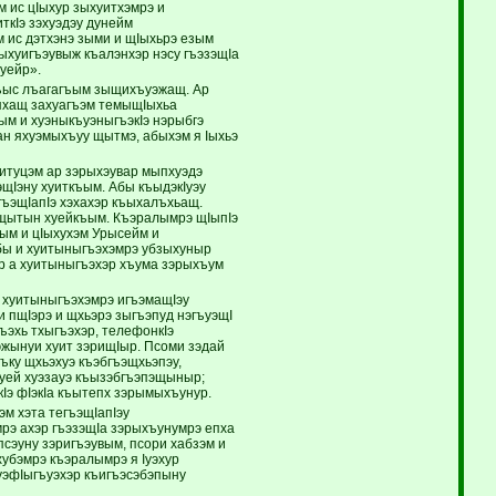
м ис цIыхур зыхуитхэмрэ и
ткIэ зэхуэдэу дунейм
м ис дэтхэнэ зыми и щIыхьрэ езым
ыхуигъэувыж къалэнхэр нэсу гъэзэщIа
уейр».
лъыс лъагагъым зыщихъуэжащ. Ар
епхащ захуагъэм темыщIыхьа
ым и хуэныкъуэныгъэкIэ нэрыбгэ
ан яхуэмыхъуу щытмэ, абыхэм я Iыхьэ
титуцэм ар зэрыхэувар мыпхуэдэ
щIэну хуиткъым. Абы къыдэкIуэу
гъэщIапIэ хэхахэр къыхалъхьащ.
 щытын хуейкъым. Къэралымрэ щIыпIэ
ым и цIыхухэм Урысейм и
абы и хуитыныгъэхэмрэ убзыхуныр
р а хуитыныгъэхэр хъума зэрыхъум
 хуитыныгъэхэмрэ игъэмащIэу
 пщIэрэ и щхьэрэ зыгъэпуд нэгъуэщI
гъэхь тхыгъэхэр, телефонкIэ
эжынуи хуит зэрищIыр. Псоми зэдай
ъку щхьэхуэ къэбгъэщхьэпэу,
хуей хуэзауэ къызэбгъэпэщыныр;
Iэ фIэкIа къытепх зэрымыхъунур.
м хэта тегъэщIапIэу
мрэ ахэр гъэзэщIа зэрыхъунумрэ епха
псэуну зэригъэувым, псори хабзэм и
хубэмрэ къэралымрэ я Iуэхур
ъуэфIыгъуэхэр къигъэсэбэпыну