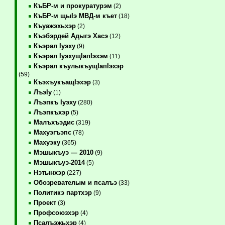
КъБР-м и прокуратурэм
(2)
КъБР-м щыIэ МВД-м къет
(18)
Къуажэхьхэр
(2)
Къэбэрдей Адыгэ Хасэ
(12)
Къэрал Iуэху
(9)
Къэрал IуэхущIапIэхэм
(11)
Къэрал къулыкъущIапIэхэр
(59)
КъэхъукъащIэхэр
(3)
ЛъэIу
(1)
Лъэпкъ Iуэху
(280)
Лъэпкъхэр
(5)
Малъхъэдис
(319)
Махуэгъэпс
(78)
Махуэку
(365)
Мэшыкъуэ — 2010
(9)
Мэшыкъуэ-2014
(5)
Нэтынхэр
(227)
Обозревателым и псалъэ
(33)
Политикэ партхэр
(9)
Проект
(3)
Профсоюзхэр
(4)
Псалъэжьхэр
(4)