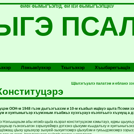
ФИФI ФЫМЫГЪЭПУД, ФИ IЕЙ ФЫМЫГЪЭПЩКIУ
ЫГЭ ПСА
эхэр
Лэжьакlуэхэр
Тхыгъэхэр
Хъыбарегъащlэ
ЩIалэгъуалэ палатэм и ебланэ з
Конституцэрэ
туцэм ООН-м 1948 гъэм дыгъэгъазэм и 10-м къабыл ищIауэ щыта Псоми з
ум и хуитыныгъэр хъумэным лъабжьэ хуэхъуауэ къэплъытэ хъунущ а дэ
э Нэхъыщхьэм абы ипэкIэ щыIа къэрал конституцэхэм хэмытауэ, иджы щыук
хущхьэр гъэнэхъапэн зэрыхуеймрэ дэтхэнэ цIыхуми къыдалъху и хуитыныгъэ
Iэжащ цIыху щхьэхуэр зыхуей-зыхуитхэмрэ цIыхубэм и гукъыдэжхэмрэ зэрызэ