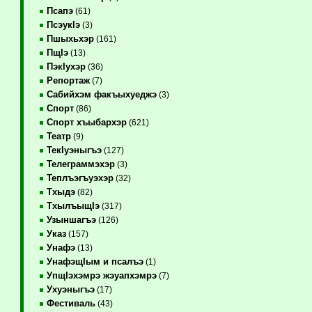
Псапэ
(61)
ПсэукIэ
(3)
Пшыхьхэр
(161)
ПщIэ
(13)
ПэкIухэр
(36)
Репортаж
(7)
Сабийхэм факъыхуеджэ
(3)
Спорт
(86)
Спорт хъыбархэр
(621)
Театр
(9)
ТекIуэныгъэ
(127)
Телеграммэхэр
(3)
Теплъэгъуэхэр
(32)
Тхыдэ
(82)
ТхылъыщIэ
(317)
Узыншагъэ
(126)
Указ
(157)
Унафэ
(13)
УнафэщIым и псалъэ
(1)
УпщIэхэмрэ жэуапхэмрэ
(7)
Ухуэныгъэ
(17)
Фестиваль
(43)