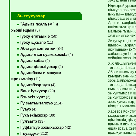
зэхуэдэныгъэмрэ
Иджырей урысей
цIыхур япэ ирег
Iыхьэм — цIыху
Зытеухуахэр
цIыхуращ езы к
Ар и тегъэщIап
"Адыгэ псалъэм" и
пщIэм хьэтыр и
хьэщIэщым
(5)
мамырыгъэм». О
хуитыныгъэ нэх
Iуэху еплъыкIэ
(50)
Зи гугъу тщIы т
Iуэху щхьэпэ
(11)
щыIэр». Къэрал
Абы дегъэпIейтей
(84)
яритыныр» (УФ-м
хабзэгъэув Iэн
Адыгэ лъагъуэжьхэмкIэ
(4)
хейщIапIэхэр кI
Адыгэ хабзэ
(9)
XIX лIэщIыгъуэм
Адыгэ цIэрыIуэхэр
(4)
тегъэщIапIэ нэ
Абы и щыхьэту 
Адыгэбзэм и махуэм
къыдагъэкIыныр
ирихьэлIэу
(11)
зэрыдилъхьэжыр
тегъэщIапIэ къэ
Адыгэбзэр ядж
(4)
къалъытэмэщ. А
Банк Iуэхухэр
(29)
зыхуитымрэ и щ
БэнэкIэ хуит
(2)
зыхуитхэмрэ и 
зэрыхуимытыр; 
Гу зылъытапхъэ
(214)
цIэмрэ гъэлъэх
Гуауэ
(4)
Хабзэрэ Консти
ГукъэкIыжхэр
(30)
къэралым и хьэт
щIыкIэмкIи, цIы
Гулъытэ
(33)
щIыным икIи аб
ГуфIэгъуэ зэхыхьэхэр
(42)
ещанэрауэ, хьэ
щхьэхуитыныгъэ
Гъуазджэ
(212)