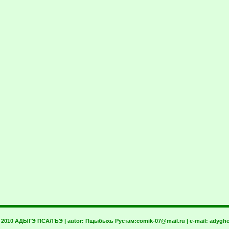
t 2010 АДЫГЭ ПСАЛЪЭ | autor:
Пщыбыхь Рустам:
comik-07@mail.ru
| e-mail:
adyghe