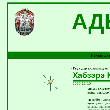
АД
Нэхъыщхь
« Гъуэгухэр зэрагъэзэхуэж
Хабзэрэ 
2020-12-10
УФ-м и Консти
къищтащ. ЦIых
Урысейм и Хабз
щхьэхуэм и цIы
къыщыгъэщIэрэщ