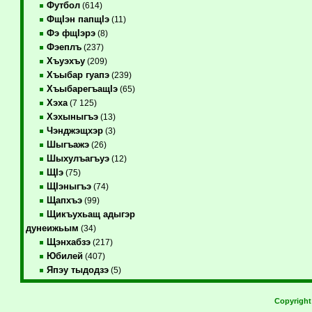
Футбол
(614)
ФщIэн папщIэ
(11)
Фэ фщIэрэ
(8)
Фэеплъ
(237)
Хъуэхъу
(209)
Хъыбар гуапэ
(239)
ХъыбарегъащIэ
(65)
Хэха
(7 125)
Хэхыныгъэ
(13)
Чэнджэщхэр
(3)
Шыгъажэ
(26)
Шыхулъагъуэ
(12)
ЩIэ
(75)
ЩIэныгъэ
(74)
Щапхъэ
(99)
Щикъухьащ адыгэр
дунеижьым
(34)
Щэнхабзэ
(217)
Юбилей
(407)
Япэу тыдодзэ
(5)
Copyrigh