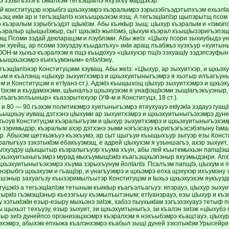
 зэзыгъэзэгъ Iэмалхэм тегъэщIапIэ яхуэхъу мардэхэр.
 конституцэр нэрыбгэ щхьэхуэмрэ къэралымрэ зэрызэбгъэдэтыпхъэм ехьэлIа 
ъэщ икIи ар и тегъэщIапIэ нэхъыщхьэхэм язщ. А тегъэщIапIэр щыпэрытщ псом
р къэралым зэрыбгъэдэт щIыкIэм. Абы къикIыр зыщ: цIыхур къэралым и «Iэм
ъэралыр щIыщыIэжыр, сыт щхьэкIэ жыпIэмэ, цIыхум къэрал къыщIызэригъэпэ
Iэщ Псоми зэдай декларацэм и пэублэми. Абы жеIэ: «ЦIыху псори зыхиубыдэ 
Iэн хуейщ, ар псоми зэхуэдэу къыдалъху» икIи аращ лъабжьэ хуэхъур «хуитын
ОН-м хыхьэ къэралхэм я пщэ къыдохуэ «цIыхухэр пщIэ зэхуащIу зэдэпсэуфын
ъыщхьэхэмрэ къихъумэным» елIэлIэну.
егъэщIапIэхэр Конституцэми хэуващ. Абы жеIэ: «ЦIыхур, ар зыхуитхэр, и щхьэ
ым и къалэнщ «цIыхур зыхуитхэмрэ и щхьэхуитыныгъэмрэ я хьэтыр илъагъуны
 и Конституцэм и етIуанэ ст.). АдэкIэ къыщыхощ цIыхур зыхуитхэмрэ и щхьэх
атIэхэм и къудамэхэми, щIыналъэ щхьэхуэхэм я унафэщIхэми зыщIагъэкъуэныр
элъагъэплъыныр» къазэрытехуэр (УФ-м и Конституцэ, 18 ст.).
 и 80 — 90 гъэхэм политикэмрэ хуитыныгъэмрэ ятеухуауэ екIуэкIа зэдауэ гуащI
хъыщхьэу иуващ дэтхэнэ цIыхуми ар зыхуитхэмрэ и щхьэхуитыныгъэхэмрэ дун
къоув Конституцэм къэралыгъуэм и цIыхур зыхуитхэмрэ и щхьэхуитыныгъэхэмр
 зэримыдэр; къэралым ахэр дэтхэнэ зыми нэгъэсауэ къригъэгъэсэбэпыну Iэм
. Абыхэм щетхьэкъуэ къэхъумэ, ар сыт щыгъуи къыщыхъур зыгуэр езы Консти
ралыгъуэ зэхэтыкIэм ебакъуэмэщ, е адрей цIыхухэм я узыншагъэ, ахэр зыхуит
пхуэдэу щIыщытыр къэралыгъуэр хъума хъун, абы лей къытемыхьэн папщIэщ. 
хьэхуитыныгъэмрэ мурад мыхъумыщIэкIэ къагъэщхьэпэныр яхуэмыдэнри. Апхуэ
щхьэхуитыныгъэхэмрэ хъума зэрыхъунум йолIалIэ. Псалъэм папщIэ, цIыхум и 
нэрыбгэ щхьэхуэм и гъащIэр, и унагъуэмрэ и щхьэмрэ епха щэхухэр ихъумэну 
ъшэныр захуагъэу къызэримылъытэр Конституцэм и Iыхьэ щхьэхуэхэм яукъуэд
туцэкIэ а тегъэщIапIэм тетыным къикIыр къагъэлъагъуэ: япэрауэ, цIыхур зых
ыркIэ гъэмэщIэныр къезэгъыу къэмылъытэным; етIуанэрауэ, езы цIыхур и къэг
ху хэтыкIэкIи езыр-езыру мыхьэнэ зиIэж, хабзэ пыухыкIам зэгъэзэхуауэ теты
ы щыхьэт техъуэу, езыр зыхуит, зи щхьэхуитыныгъэ, зи къалэн зиIэж «цIыху
тыр зиIэ дунейпсо организацэхэмрэ къэралхэм я нэхъыбэмрэ къащтауэ, цIыхур
хэмрэ, абыхэм епхыжа къалэнхэмрэ къабыл зыщI дуней зэхэтыкIэм Урысейр