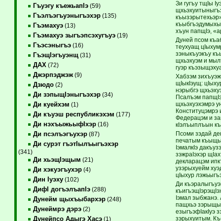
Зи гугъу тщIы 
Гъуэгу къежьапIэ
(59)
щхьэхуитыныгъэ
Гъэлъэгъуэныгъэхэр
(135)
къызэрытехьэр»
къыбгъэдумыхыф
Гъэмахуэ
(13)
хъун папщIэ, «
Гъэмахуэ зыгъэпсэхугъуэ
(19)
Дуней псом къа
Гъэсэныгъэ
(16)
теухуащ цIыхум
зэныкъуэкъу къы
ГъэщIэгъуэнщ
(31)
щхьэхуэм и мыл
ДАХ
(72)
гуэр къэзыщэху
Джэрпэджэж
(9)
Хабзэм зихъуэж
щIыкIэущ: цIых
Дзюдо
(2)
нэрыбгэ щхьэху
Ди зэпыщIэныгъэхэр
(34)
Псалъэм папщIэ
щхьэхуэхэмрэ у
Ди куейхэм
(1)
Конституцэмрэ 
Ди къуэш республикэхэм
(177)
Федерацэм и за
Ди нэхъыжьыфIхэр
(16)
кIэлъыплъын к
Псоми зэдай де
Ди псэлъэгъухэр
(87)
печатым къыщыт
Ди сурэт гъэтIылъыгъэхэр
IэмалкIэ дакъуз
(341)
зэжраIэхэр щIа
Ди хьэщIэщым
(21)
декларацэм ипк
узэрыхуейм хуэ
Ди хэкуэгъухэр
(4)
цIыхур лэжьыгъ
Дин Iуэху
(102)
Ди къэралыгъуэ
ДифI догъэлъапIэ
(288)
къигъэщIэрэщIэ
Iэмал зыбжанэ. 
Дунейм щыхъыбархэр
(248)
пащхьэ зэрыщыз
Дунеймрэ дэрэ
(2)
езыгъэфIакIуэ 
зэрыхуитым. Къ
Дунейпсо Адыгэ Хасэ
(1)