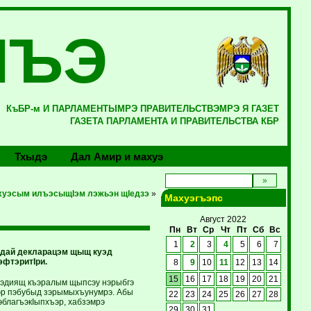
ЛЪЭ
КъБР-м И ПАРЛАМЕНТЫМРЭ ПРАВИТЕЛЬСТВЭМРЭ Я ГАЗЕТ
ГАЗЕТА ПАРЛАМЕНТА И ПРАВИТЕЛЬСТВА КБР
Тхыдэ
Дал Амир и махуэ
эхуэсым илъэсыщIэм лэжьэн щIедзэ
»
Махуэгъэпс
Август 2022
Пн
Вт
Ср
Чт
Пт
Сб
Вс
1
2
3
4
5
6
7
эдай декларацэм щыщ куэд
фтэритIри.
8
9
10
11
12
13
14
15
16
17
18
19
20
21
ъуэдиящ къэралым щыпсэу нэрыбгэ
хэр пэбубыд зэрымыхъунумрэ. Абы
22
23
24
25
26
27
28
благъэкIыпхъэр, хабзэмрэ
29
30
31