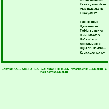
КъысхуэмыщIэ —
Мыр пщIыхьэпIэ
Е нахуапIэ?..
ГушыIэфIыр
ЩыжамыIэм
ГуфIэгъуэшхуи
Щумылъагъу.
Нобэ и 1-щи
Апрель мазэм,
ПцIы сIэщIэкIми —
Къысхуэвгъэгъу.
Copyright 2010 АДЫГЭ ПСАЛЪЭ | autor:
Пщыбыхь Рустам:
comik-07@mail.ru
| e-
mail:
adyghe@mail.ru