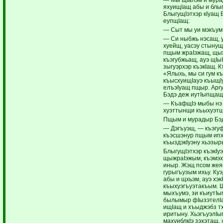
яхуищIащ абы и блыг
БлыгущIэтхэр кIуащ Б
еупщIащ:
— Сыт мы уи мэкъум
— Си ныбжь нэсащ, 
хуейщ, уасэу стынущ
пщым жраIэжащ, щы
къэгубжьащ, ауэ щIыI
зыгуэрхэр къэкIащ. 
«Ялыхь, мы си гум к
къысхуищIауэ къыщIу
елъэIуащ пщыр. Аргу
Бэдэ деж иутIыпщащ
— КъафщIэ мыбы нэ 
хуэттынщи къыхуэт
Пщым и мурадыр Бэ
— Дэгъуэщ, — къэгуф
къэсшэнур пщым ип
къыздэкIуэну хьэзы
БлыгущIэтхэр къэкIу
щыжраIэжым, къэмэха
иныр. Жэщ псом жея
гурыгъузым ихьу. К
абы и щхьэм, ауэ хэк
къыхуэгъуэтакъым. 
мыхъумэ, зи къиутI
былымыр фIызэтелI
ищIащ и хъыджэбз т
иритыну. ХьэгъуэлIы
махуиблкIэ зэхэтащ, 