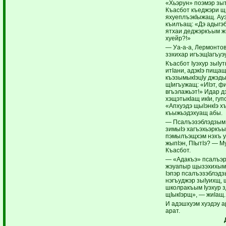
«Хьэрун» поэмэр зыт
Къасбот къеджэри щI
яхуеплъэкIыжащ. Ауэ
къилъащ: «Дэ адыгэб
ятхаи деджэркъым ж
хуейр?!»
— Уа-а-а, Лермонтов
зэхихар игъэщIагъу
Къасбот Iуэхур зыIут
итIани, адэкIэ пища
къэзымыкIэцIу джэды
щIигъужащ: «ИIэт, фи
вгъэлажьэт!» Идар 
хэщэтыкIащ икIи, гуп
«Апхуэдэ щыIэнкIэ 
къыжьэдэхуащ абы.
— Псалъэзэблэдзым 
зимыIэ хагъэхьэркъы
пэмылъэщхэм нэхъ уа
жыпIэн, ПIытIэ? — 
Къасбот.
— «Адакъэ» псалъэр 
жэуапыр щызэхихым,
Iэпэр псалъэзэблэдз
нэгъуджэр зыIуихщ,
школракъым Iуэхур з
щIыкIэрщ», — жиIащ.
И адэшхуэм хуэдэу 
арат.