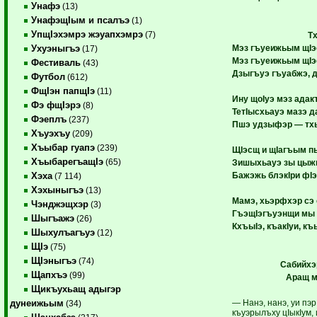
Унафэ
(13)
УнафэщIым и псалъэ
(1)
УпщIэхэмрэ жэуапхэмрэ
(7)
Т
Мэз гъуеижьым щIэ
Ухуэныгъэ
(17)
Мэз гъуеижьым щIэ
Фестиваль
(43)
Дзыгъуэ гъуабжэ, 
Футбол
(612)
ФщIэн папщIэ
(11)
Ину щоIуэ мэз адак
Фэ фщIэрэ
(8)
ТетIысхьауэ мазэ д
Фэеплъ
(237)
Пшэ удзыфэр — тх
Хъуэхъу
(209)
Хъыбар гуапэ
(239)
ЩIэсщ и щIагъым п
ХъыбарегъащIэ
(65)
Зишыхьауэ зы цыж
Бажэжь блэкIри фI
Хэха
(7 114)
Хэхыныгъэ
(13)
Мамэ, хьэрфхэр сэ 
Чэнджэщхэр
(3)
ГъэщIэгъуэнщи мы 
Шыгъажэ
(26)
КхъыIэ, къакIуи, к
Шыхулъагъуэ
(12)
ЩIэ
(75)
ЩIэныгъэ
(74)
Сабийхэ
Щапхъэ
(99)
Аращ м
Щикъухьащ адыгэр
— Нанэ, нанэ, уи пэр
дунеижьым
(34)
къуэрылъху цIыкIум,