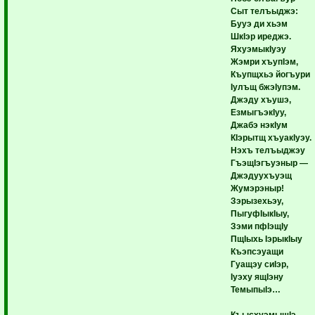
Сыт телъыджэ:
Бууэ ди хьэм
ШкIэр иреджэ.
ЯхуэмыкIуэу
Жэмри хъупIэм,
Къупщхьэ йогъури
Iулъщ бжэIупэм.
Джэду хъушэ,
ЕзмыгъэкIуу,
Джабэ нэкIум
КIэрытщ хъуакIуэу.
Нэхъ телъыджэу
ГъэщIэгъуэныр —
Джэдуухъуэщ
Жумэрэныр!
Зэрызехьэу,
ПыгуфIыкIыу,
Зэми пфIэщIу
ПщIыхь IэрыкIыу
Къэпсэуащи
Гуащэу сиIэр,
Iуэху ящIэну
ТемыпыIэ…
КъысхуэмыщIэ,