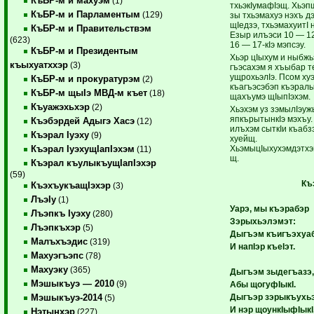
КъБР-м и махуэм
(1)
тхьэкIумафIэщ. Хьэ
КъБР-м и Парламентым
(129)
зы тхьэмахуэ нэхъ д
щIедзэ, тхьэмахуитI 
КъБР-м и Правительствэм
Езыр илъэси 10 — 12
(623)
16 — 17-кIэ мэпсэу.
КъБР-м и Президентым
Хьэр цIыхум и ныбжь
къыхуатххэр
(3)
гъэсахэм я хъыбар т
ущрохьэлIэ. Псом ху
КъБР-м и прокуратурэм
(2)
къагъэсэбэп къэралы
КъБР-м щыIэ МВД-м къет
(18)
щахъумэ щIыпIэхэм.
Къуажэхьхэр
(2)
Хьэхэм уз зэмылIэуж
япкърытынкIэ мэхъу.
Къэбэрдей Адыгэ Хасэ
(12)
илъхэм сыткIи къаб
Къэрал Iуэху
(9)
хуейщ.
ХьэмыцIыхухэмдэтх
Къэрал IуэхущIапIэхэм
(11)
щ.
Къэрал къулыкъущIапIэхэр
(59)
Къ
КъэхъукъащIэхэр
(3)
ЛъэIу
(1)
Уарэ, мы къэрабэр
Лъэпкъ Iуэху
(280)
Зэрыхьэлэмэт:
Лъэпкъхэр
(5)
Дыгъэм къигъэхуа
Малъхъэдис
(319)
И напIэр къеIэт.
Махуэгъэпс
(78)
Махуэку
(365)
Дыгъэм зыдегъазэ
Мэшыкъуэ — 2010
(9)
Абы щогуфIыкI.
Дыгъэр зэрыкъухьэ
Мэшыкъуэ-2014
(5)
И нэр щоункIыфIыкI
Нэтынхэр
(227)