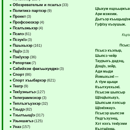
Обозревателым и псалъэ
(33)
ЦIыхум ещхьыркъа
Политикэ партхэр
(9)
Ари мэжеиж.
Проект
(3)
Дыгъэр къыщыщIэк
Профсоюзхэр
(4)
ГуфIэу къоушыж.
Псалъэжьхэр
(4)
Псапэ
(61)
Къу
ПсэукIэ
(3)
Псыс
Пшыхьхэр
(161)
Псысэ къэпыр,
ПщIэ
(13)
Шыпсэ чейр
ПэкIухэр
(36)
Таурыхъ дадэщ,
Репортаж
(7)
ДощIэ, зейр,
Сабийхэм факъыхуеджэ
(3)
Ади мыди
Спорт
(86)
ЙомыхьэкI —
Спорт хъыбархэр
(621)
А тIум щыщи
Театр
(9)
КъытхуехьэкI.
ТекIуэныгъэ
(127)
Псысэм шыпсыр
ЩIэщIыхьауэ,
Телеграммэхэр
(3)
Шыпсым лэпсыр
Теплъэгъуэхэр
(32)
ЩIэкIэжауэ.
Тхыдэ
(82)
Псысэр шыпсэм
ТхылъыщIэ
(317)
Педгъэуэнщ,
Узыншагъэ
(125)
Хэт нэхъ текIуэми
Указ
(157)
КъэтщIэнщ.