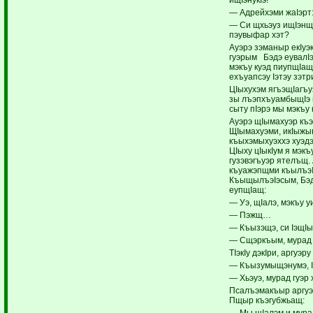
— Адрейхэми жаIэрт
— Си щхьэуз ищIэнщ
пэувыфар хэт?
Ауэрэ зэманыр екIуэк
гуэрым Бэдэ еувалIэ
мэкъу куэд пиупщIа
ехъуапсэу Iэтэу зэт
ЦIыхухэм ягъэщIагъу
зы лъэпхъуамбыщIэ 
сыту пIэрэ мы мэкъу
Ауэрэ щIымахуэр къэ
ЩIымахуэми, икIыжын
къыхэмыхуэххэ хуэдэ
ЦIыху цIыкIум я мэк
гузэвэгъуэр ятелъщ. 
къуажэпщми къылъэ
КъыщылъэIэсым, Бэ
еупщIащ:
— Уэ, щIалэ, мэкъу у
— Пэжщ…
— Къызэщэ, си IэщIы
— Сщэркъым, мурад г
ТIэкIу дэкIри, аргуэр
— Къызумыщэнумэ, 
— Хьэуэ, мурад гуэр 
Псалъэмакъыр аргуэ
Пщыр къэгубжьащ:
— Мы щIалэм и мура