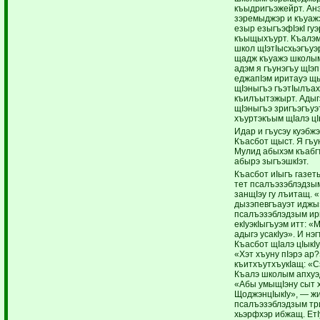
къыдригъэжейрт. Ан
зэремыджэр и къуажэ
езыр езыгъэфIэкI гуэ
къыщыхъурт. Къалэм 
школ щIэтIысхьэгъу
щадж къуажэ школым 
адэм я гъунэгъу щIэ
еджапIэм иритауэ щ
щIэныгъэ гъэтIылъа
къилъытэжырт. Адыгэ
щIэныгъэ зригъэгъу
хъуртэкъым щIалэ цI
Идар и гъусэу куэбж
Къасбот щыст. Я гъун
Мулид абыхэм къабг
абырэ зыгъэшкIэт.
Къасбот иIыгъ газет
тет псалъэзэблэдзы
занщIэу гу лъитащ.
дызэпевгъауэт иджы»
псалъэзэблэдзым ир
екIуэкIыгъуэм итт: 
адыгэ усакIуэ». И н
Къасбот щIалэ цIыкI
«Хэт хъуну пIэрэ ар
къитхъутхъукIащ: «С
Къалэ школым апху
«Абы умыщIэну сыт 
ЩоджэнцIыкIу», — жи
псалъэзэблэдзым т
хьэрфхэр ибжащ. ЕтI