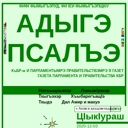
ФИФI ФЫМЫГЪЭПУД, ФИ IЕЙ ФЫМЫГЪЭПЩКIУ
АДЫГЭ
ПСАЛЪЭ
КъБР-м И ПАРЛАМЕНТЫМРЭ ПРАВИТЕЛЬСТВЭМРЭ Я ГАЗЕТ
ГАЗЕТА ПАРЛАМЕНТА И ПРАВИТЕЛЬСТВА КБР
Нэхъыщхьэхэр
Лэжьакlуэхэр
Тхыгъэхэр
Хъыбарегъащlэ
Тхыдэ
Дал Амир и махуэ
« Анэм и ахъшэм къыщIагъу
ЦIыкIураш
2020-12-03