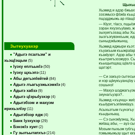
Щыхьы
Хьэмид и адэр бжьах
зэзэмызэ фIэкIа къы
пщэдджыжь ар пIащIэ
— КIуэт, тIасэ, пщыI
зэран яхуэхъуIамэ, ж
зыхуигъэзащ абы Хь
зызгъэгувэнкъым, и
сыныдэкIыжынщ.
Зытеухуахэр
Хьэмид иджыри къэт
хъуакъым къыжраIар
"Адыгэ псалъэм" и
къакIуэрт. Адэр абы
къытригъэзэжурэ. Сы
хьэщIэщым
(5)
къыщыпщащ щIалэ цI
Iуэху еплъыкIэ
(50)
щатэрт.
Iуэху щхьэпэ
(11)
— Си закъуэ сытесы
Абы дегъэпIейтей
(84)
и нэр щIиукъуанцIэу
Адыгэ лъагъуэжьхэмкIэ
(4)
сошынэ!
— Махуэ шэджагъуэм
Адыгэ хабзэ
(9)
зиунагъуэрэ?..
Адыгэ цIэрыIуэхэр
(4)
Хьэмид «хъунщ» жиIэ
Адыгэбзэм и махуэм
къыIуригъэпIиикIауэ.
ирихьэлIэу
(11)
Асыхьэтым гъунэгъу
къыдыхьащ.
Адыгэбзэр ядж
(4)
— Сэ сынэкIуэнщ, Хьэ
Банк Iуэхухэр
(29)
жиIащ абы, — ауэ сыт
БэнэкIэ хуит
(2)
Мэзым пыхьэж губгъу
Гу зылъытапхъэ
(214)
пэмыжыжьэу щыт кхъ