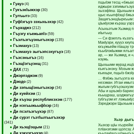
пщыIэм тесщ «бжьах
Гуауэ
(4)
иджыри зэпимыгъэуа
ГукъэкIыжхэр
(30)
зызэфIеш. Щыхьым к
щыс къыпфIэщI бжьэ
Гулъытэ
(33)
ЗащигъэнщIыркъым х
ГуфIэгъуэ зэхыхьэхэр
(42)
цIыкIухэм къраш уэр
Гъуазджэ
(212)
Асыхьэтым Хьэмид п
иIыгъыу.
Гъуэгу къежьапIэ
(59)
— Си фэеплъ къэзгъ
Гъэлъэгъуэныгъэхэр
(135)
МакIуэри, куууэ хиупщ
Гъэмахуэ
(13)
кхъужьейм пIащэу тр
къыблэкIыжми ялъаг
Гъэмахуэ зыгъэпсэхугъуэ
(18)
ар, — жи Хьэмид, и 
Гъэсэныгъэ
(16)
нэужь.
ГъэщIэгъуэнщ
(31)
Щыхьыми мурад ищIа
къигъэнэну. Мэзым ж
ДАХ
(72)
къихьри, пщыIэ бжэ
Джэрпэджэж
(9)
… Фэбжь зыгъуэта к
Дзюдо
(2)
незэман. Итаи имыт
жыгым губгъуэшхуэм
Ди зэпыщIэныгъэхэр
(34)
Абы и щхьэкIэ барин
Ди куейхэм
(1)
къыщраш, шэджагъуэ
губгъуэм ит лэжьакIу
Ди къуэш республикэхэм
(177)
Зэреджэри Щыхьым 
Ди нэхъыжьыфIхэр
(16)
Ди псэлъэгъухэр
(87)
Ди сурэт гъэтIылъыгъэхэр
Хьэр дыгъ
(341)
Хьэхэр щIы хъурейм 
Ди хьэщIэщым
(21)
плIанэпэми щопсэу.
Ди хэкуэгъухэр
(4)
къытекIауэ щIэныгъэ