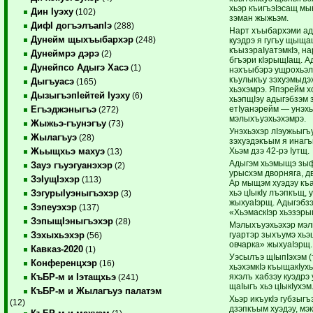
хьэр къигъэIэсащ мы
Дин Iуэху
(102)
зэман жыжьэм.
ДифI догъэлъапIэ
(288)
Нарт хъыбархэми ад
Дунейм щыхъыбархэр
(248)
куэдрэ я гугъу щыща
къызэраIуатэмкIэ, н
Дунеймрэ дэрэ
(2)
бгъэри кIэрыщIащ. А
Дунейпсо Адыгэ Хасэ
(1)
нэхъыбэрэ ущрохьэл
къулыкъу зэхуэмыдэ
Дыгъуасэ
(165)
хьэхэмрэ. Япэрейм х
ДызыгъэпIейтей Iуэху
(6)
хьэпщIэу адыгэбзэм 
етIуанэрейм — унэх
Егъэджэныгъэ
(272)
мэлыхъуэхьэхэмрэ.
Жыжьэ-гъунэгъу
(73)
Унэхьэхэр лIэужьыгъу
Жылагъуэ
(28)
зэхуэдэкъым я инагъкI
Хьэм дзэ 42-рэ Iутщ.
Жьыщхьэ махуэ
(13)
Адыгэм хьэмыщэ зыф
Зауэ гъуэгуанэхэр
(2)
урысхэм дворняга, д
ЗэIущIэхэр
(113)
Ар мыщэм хуэдэу къ
хьэ цIыкIу лъэпкъщ,
ЗэгурыIуэныгъэхэр
(3)
жыхуаIэрщ. Адыгэбз
Зэпеуэхэр
(137)
«ХьэмаскIэр хьэзэры
ЗэпыщIэныгъэхэр
(28)
Мэлыхъуэхьэхэр мэл
гуартэр зыхъумэ хьэ
Зэхыхьэхэр
(56)
овчарка» жыхуаIэрщ.
Кавказ-2020
(1)
Уэсылъэ щIыпIэхэм (
Конференцхэр
(16)
хьэхэмкIэ къыщакIух
яхэлъ хабзэу куэдрэ 
КъБР-м и Iэтащхьэ
(241)
щаIыгъ хьэ цIыкIухэм
КъБР-м и Жылагъуэ палатэм
Хьэр икъукIэ губзыгъ
(12)
дзэпкъым хуэдэу, мэкI