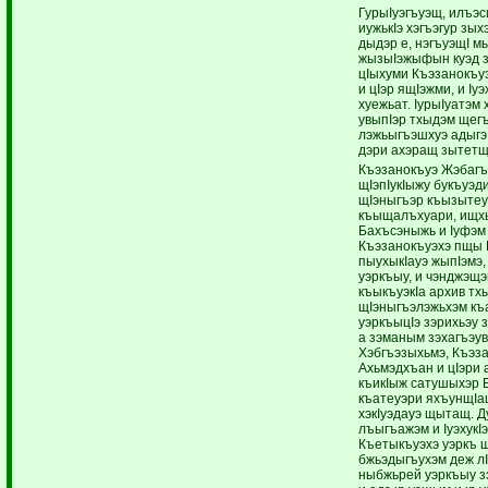
ГурыIуэгъуэщ, илъэси
иужькIэ хэгъэгур зых
дыдэр е, нэгъуэщI м
жызыIэжыфын куэд з
цIыхуми Къэзанокъуэ
и цIэр ящIэжми, и I
хуежьат. IурыIуатэм
увыпIэр тхыдэм щег
лэжьыгъэшхуэ адыгэ 
дэри ахэращ зытетщ
Къэзанокъуэ Жэбагъ
щIэпIукIыжу букъуэд
щIэныгъэр къызытеу
къыщалъхуари, ищхь
Бахъсэныжь и Iуфэм
Къэзанокъуэхэ пщы К
пыухыкIауэ жыпIэмэ
уэркъыу, и чэнджэщ
къыкъуэкIа архив т
щIэныгъэлэжьхэм къ
уэркъыцIэ зэрихьэу 
а зэманым зэхагъэу
Хэбгъэзыхьмэ, Къэз
Ахьмэдхъан и цIэри
къикIыж сатушыхэр 
къатеуэри яхъунщIащ
хэкIуэдауэ щытащ. Д
лъыгъажэм и Iуэхук
Къетыкъуэхэ уэркъ 
бжьэдыгъухэм деж лI
ныбжьрей уэркъыу 