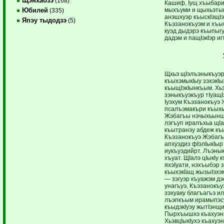
Щэнхабзэ
(168)
Кашиф, Iущ хъыбариб
мыхъуми и щыхьэтыгъ
Юбилей
(335)
анэшхуэр къыскIэщIэ
Япэу тыдодзэ
(5)
Къэзанокъуэм и хъы
куэд дыдэрэ къыпыг
дадэм и пащIэкIэр и
Щхьэ щIэлъэныкъуэр
къыхэмыкIыу зэхэкIы
къыщIэкIынкъым. Хь
зэныкъуэкъур тIуащ
Iуэхум Къэзанокъуэ
псалъэмакъри къыхы
Жэбагъы нэчыхьыншэ
лэгъуп иралъхьа щIа
къытранэу абдеж къ
Къэзанокъуэ Жэбагъ
апхуэдиз фIэлIыкIыр
иукъуэдийрт. Лъэнык
хъуат. ЩIалэ цIыкIу
яхэIуати, нэхъыбэр 
къыхэкIащ жызыIэхэ
— зэгуэр къуажэм д
унагъуэ, Къэзанокъу
зэхуаку благъагъэ и
лъэпкъым ирамыпэсу
къыдэкIуэу жытIэнщи
Пырхъышхэ къахуэнэ
ХьэвцIыкIухэ къахуэ