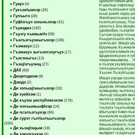
щриIуэнтIэкIым деж, 
Гуауэ
(4)
И щIыбыр зэфэзэщу 
пщы лъэпкъым и цIэр
ГукъэкIыжхэр
(26)
къыр дзакIэ задэу д
Гулъытэ
(28)
Жанборисхъанрэ зэ
ГуфIэгъуэ зэхыхьэхэр
къэплъагъунущ. Пс
(41)
уIуоплъэ. Бгы кIуэцI
Гъуазджэ
(185)
удокIуейри, гъэзапIи
Гъуэгу къежьапIэ
(58)
Сытым хуэдэу плъыры
КъыдэплъыпIэ иIэти,
Гъэлъэгъуэныгъэхэр
(106)
хуэплъэрт. МащIэ ц
Гъэмахуэ
(12)
Бруужьым, КъэнжалкI
щызэтрагъэувыIа къ
Гъэмахуэ зыгъэпсэхугъуэ
(17)
Щоджэнокъуэхэ я губ
Гъэсэныгъэ
(13)
чэщанэжьымрэщ… Нэх
ГъэщIэгъуэнщ
и лъэгум ухуэкIуэн
(27)
зэпхъурылъхуэгъуит
ДАХ
(69)
Хъусин Лъэгубгъуэр
Джэрпэджэж
(9)
МащIэ уэрэди хузэх
Дзюдо
трагъэIукIакъым пас
(2)
дадэхэм. ИпэжыпIэкIэ
Ди зэпыщIэныгъэхэр
(33)
хуэмыдэжу, хьэтIох
Ди куейхэм
(1)
лIыгъэр IэпщэкIэ мы
жылэгъу цIэрыIуэр. 
Ди къуэш республикэхэм
(176)
тхьэлъэIу зэхыхьэ я
Ди нэхъыжьыфIхэр
(14)
тхьэгупэ тхьэлъэIум
фIыгъуэрэ бэврэ къ
Ди псэлъэгъухэр
(66)
къыхыхьэж хьэдэпсэ
Ди сурэт гъэтIылъыгъэхэр
накъыгъэ тхьэлъэIум
(330)
бжьыхьэкIэрати, гъэ
Ди хьэщIэщым
(18)
фIыщIэ хуащIу, ягъэи
мыбдежт гъэщIэгъуэ
Ди хэкуэгъухэр
(4)