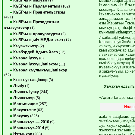
КъБР-м и махуэм
къыщхьэщытщ, къы
(1)
Iэмал зимыIэ Бгы 
КъБР-м и Парламентым
(102)
мэзымрэ Къэзанок
КъБР-м и Правительствэм
Iэхэлъахэм зэритр
(491)
зэпадзыжырт: дэ Т
КъБР-м и Президентым
езы Жэбагъы Тхьэм
мыхъунрэт, лIыфI 
къыхуатххэр
(1)
къимыщIыкIынрэт, 
КъБР-м и прокуратурэм
(2)
ЛъабжьэфI уиIэмэ, щх
КъБР-м щыIэ МВД-м къет
(17)
Къэзанокъуэ Жэба-г
Къуажэхьхэр
лъахэу, и хъуреягъкI
(2)
къызыхэхъукIар адыг
Къэбэрдей Адыгэ Хасэ
(12)
лъэхъэнэр сыт хуэди
Къэрал Iуэху
(8)
щхьэрэ пщIэрэ щиIэу
къэIэбэфу псэуащ. Л
Къэрал IуэхущIапIэхэм
(11)
Къэзанокъуэ Жэбагъ
Къэрал къулыкъущIапIэхэр
я закъуэкъым, ар нэ
(52)
и джакIуэщ.
КъэхъукъащIэхэр
(3)
ЛъэIу
(1)
Хъуэхъу едзыгъу
Лъэпкъ Iуэху
(244)
«Адыгэ Iэнэрэ хьэ
Лъэпкъхэр
(5)
Малъхъэдис
(257)
Налшы
Махуэгъэпс
(63)
Махуэку
(326)
жаIэ игъащIэми. Е
хьэтIохъущыкъуейх
Мэшыкъуэ — 2010
(9)
ауэ хъуэхъуэкIэр 
Мэшыкъуэ-2014
(5)
жылэхэм зэлъащIы
Нэтынхэр
(208)
щехъуэхъукIэ, «Ун