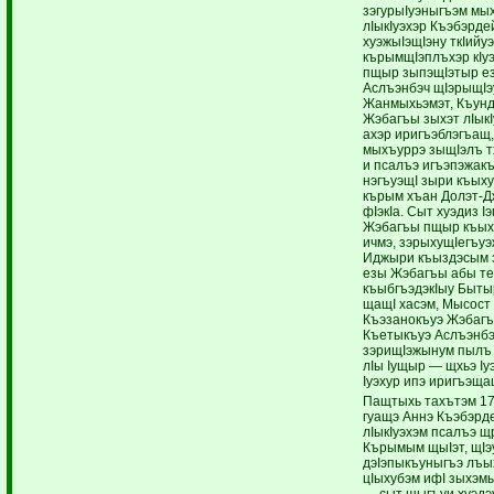
зэгурыIуэныгъэм мых
лIыкIуэхэр Къэбэрд
хуэжыIэщIэну ткIийу
кърымщIэплъхэр кIу
пщыр зыпэщIэтыр ез
Аслъэнбэч щIэрыщIэ
Жанмыхьэмэт, Къунд
Жэбагъы зыхэт лIык
ахэр иригъэблэгъащ,
мыхъуррэ зыщIэлъ т
и псалъэ игъэпэжак
нэгъуэщI зыри къых
кърым хъан Долэт-Дж
фIэкIа. Сыт хуэдиз 
Жэбагъы пщыр къыху
ичмэ, зэрыхущIегъу
Иджыри къыздэсым з
езы Жэбагъы абы те
къыбгъэдэкIыу Бытыр
щащI хасэм, Мысост
Къэзанокъуэ Жэбагъ
Къетыкъуэ Аслъэнбэ
зэрищIэжынум пылъ
лIы Iущыр — щхьэ Iу
Iуэхур ипэ иригъэща
Пащтыхь тахътэм 17
гуащэ Аннэ Къэбэрд
лIыкIуэхэм псалъэ 
Кърымым щыIэт, щIэ
дэIэпыкъуныгъэ лъых
цIыхубэм ифI зыхэм
— сыт щыгъуи хуэдэ