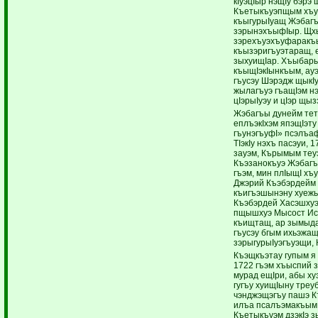
кIуэцIыр нэщIу бэрэ 
Къетыкъуэпщым хъуэ
къыгурыIуащ Жэбагъ
зэрынэхъыфIыр. Щх
зэрехъуэхъуфаракъым
къызэригъуэтаращ, 
зыхуищIар. Хъыбары
къыщIэкIынкъым, ауэ
гъусэу Шэрэдж щыкI
жылагъуэ гъащIэм нэ
цIэрыIуэу и цIэр щы
Жэбагъы дунейм тет
еплъэкIхэм япэщIэт
гъунэгъуфI» псэлъаф
ТIэкIу нэхъ пасэуи, 
зауэм, Кърымым теу
Къэзанокъуэ Жэбагъ
гъэм, мин плIыщI хъу
Джэрий Къэбэрдейм 
къигъэшынэну хуежь
Къэбэрдей Хасэшхуэ
пщышхуэ Мысост Ис
къищтащ, ар зымыда
гъусэу бгым ихьэжа
зэрыгурыIуэгъуэщи, 
Къэщкъэтау гупым я
1722 гъэм хъыспий з
мурад ещIри, абы ху
гугъу хуищIыну треу
чэнджэщэгъу пашэ К
илъа псалъэмакъым 
Къетыкъуэм дзэкIэ з