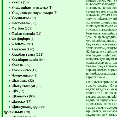
Ипщэм зэгуэр жылэ 
Унафэ
(13)
Мыхьэмэт жыхуаIэр.
УнафэщIым и псалъэ
(1)
щызэрихьэхункIэ, зэр
къищтакъым, апхуэдиз
УпщIэхэмрэ жэуапхэмрэ
(7)
ныбжьыщIитIым я нэч
Ухуэныгъэ
(17)
зэгуригъэIуэжыну хе
пщэрылъ щищIу зыщI
Фестиваль
(36)
къигъэувхэм Iэмал и
Футбол
(503)
къуажэр зыгъэтIысах
бын хьэкъ жыхуаIэр а
ФщIэн папщIэ
(11)
здынэсыр зыхуэдизы
Фэ фщIэрэ
(7)
Ауэ абыкIэ къыщызэ
Фэеплъ
(197)
Къуажэм и нэхъыжьхэ
зригъэзахэм Джэдг
Хъуэхъу
(176)
Жэбагъы и хъыбариб
Хъыбар гуапэ
(221)
лIы Iущым и щIыхьы
яIэщIэмыхужыну икI
ХъыбарегъащIэ
(64)
нэхъыжьхэм иралъхь
Хэха
(6 309)
Къэзанокъуэ Жэбагъ
зэрыщыIамкIэ, зэрып
Хэхыныгъэ
(12)
ди нобэхэм къызэры
Чэнджэщхэр
(3)
зэрыхэлъым.
Шыгъажэ
(22)
Си щхьэкIэ срихьэлIа
къэсIуэтэжынут. Си 
Шыхулъагъуэ
(12)
еджэкIэм духьэшыхэ
ЩIэ
(67)
сишэгъат. Сыкъезы
ЩIэныгъэ
(66)
тхьэмыщкIэрати, щIэз
адэцIибл сщIэрэ сы
Щапхъэ
(87)
щестыжым, арэзы х
Щикъухьащ адыгэр
къызэгуэсхыу сыкъе
АрщхьэкIэ, зи ныбж
дунеижьым
(29)
Къуэдзокъуэ ХьэтIы