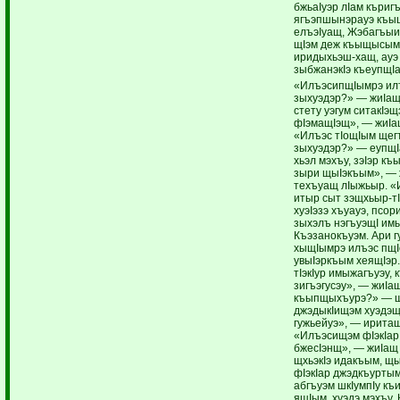
бжьаIуэр лIам къри
ягъэпшынэрауэ къыщ
елъэIуащ, Жэбагъыи 
щIэм деж къыщысым,
иридыхьэш-хащ, ауэ 
зыбжанэкIэ къеупщI
«ИлъэсипщIымрэ илъ
зыхуэдэр?» — жиIащ 
стету уэгум ситакIэ
фIэмащIэщ», — жиIа
«Илъэс тIощIым щег
зыхуэдэр?» — еупщI
хьэл мэхъу, зэIэр къ
зыри щыIэкъым», — 
техъуащ лIыжьыр. «
итыр сыт зэщхьыр-т
хуэIэзэ хъуауэ, псор
зыхэлъ нэгъуэщI им
Къэзанокъуэм. Ари 
хыщIымрэ илъэс пщI
увыIэркъым хеящIэр
тIэкIур имыжагъуэу,
зигъэгусэу», — жиI
къыпщыхъурэ?» — щ
джэдыкIищэм хуэдэщ 
гужьейуэ», — ирита
«Илъэсищэм фIэкIар
бжесIэнщ», — жиIащ
щхьэкIэ идакъым, щ
фIэкIар джэдкъурты
абгъуэм шкIумпIу къ
ящIым, хуэдэ мэхъу.