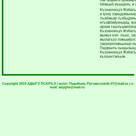
Iэбжьыб къыщехь, и 
Къэзанокъуэ Жэбагъ
и Iуэху зэрыдэкIыны
лъабжьэр гъэбыдэныр
егъэфIэкIуэнырщ. Iуэ
архив тхылъымпIэх
Къэзанокъуэ Жэбагъы
жыжьэ нэп- лъыс, за
жылагъуэ лэжьакIуэт
зэрахуилэжьыныр к
Пщэрылъ зыщызыщIы
Къэзанокъуэ Жэбагъ
къэсынтэкъым.
Copyright 2010 АДЫГЭ ПСАЛЪЭ | autor:
Пщыбыхь Рустам:
comik-07@mail.ru
| e-
mail:
adyghe@mail.ru