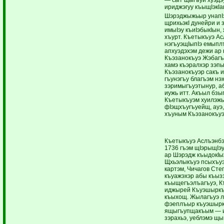
ириджэгуу къыщIэкIа
Шэрэджыжьыр унапI
щрихьэкI дунейри и 
имыIэу къиIэбыкIын
хъурт. Къетыкъуэ А
нэгъуэщIыпIэ емыплъ
апхуэдэхэм дежи ар
Къэзанокъуэ Жэбагъы
хамэ къэралхэр зэп
Къэзанокъуэр сакъ и
гъунэгъу благъэм нэ
зэримыгъуэтынур, а
иужь итт. Акъыл бз
Къетыкъуэм хуилэж
фIэщхъугъуейщ, ауэ
хъуным Къэзанокъуэ
Къетыкъуэ Аслъэнбэ
1736 гъэм щIэрыщIэу
ар Шэрэдж къыдокIыж
Щхьэлыкъуэ псыхъуэ
картэм, Чичагов Сте
къуажэхэр абы къызэ
къыщегъэлъагъуэ, К
иджырей Къуэшыркъ
къыхощ. Жылагъуэ л
фэеплъыр къуэшырк
ящыгъупщакъым — и 
зэрахьэ, уеблэмэ щы