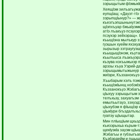
зэрыщытым фIэмыкIы
ХеящIэм зилъагъужа 
еупщIащ: «Дауэт-тIэ
зэрыпщIынур?» — жи
къезгъэпшынынутэк
щIэпхъуар бжьаIуэмк
атIэ лъакъуэ псэухэ
псэухэр зейхэращ». 
къыщIэна мылъкур з
гуэшын хуейм яхэху
зырызыр зэтраугуэш
къыщыщIэнэм, къута
къылъыса лъакъуэрат
къэува нэхъыжьхэр п
арэзы хъуа Уэрий-да
зэрыщымытыжынур я
жиIэри, Къэзанокъуэ
Хъыбарым хэлъ пэжы
къыщIэкIынщ нобэкIэ,
Къэзанокъуэ Жэбагъы
цIыхуу зэрыщытым з
телъхьэу, захуагъэм 
емылъытауэ, зэхуэдэ
цIыхубэм я фIыщIэр 
цIыкIури бгъэдалъхь
гуапэу щIыщытар.
Мин плIыщIым щхьэд
къизэрыхьа кърым-
щекIуэкIа зауэм щI
Жэбагъы и губзыгъа
Къэбэрдейм и пщыш