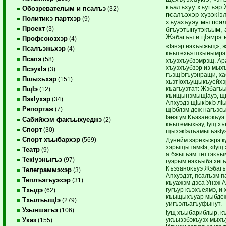
къалъхуу хъугъэр 
Обозревателым и псалъэ
(32)
псалъэхэр хузэкIэ
Политикэ партхэр
(9)
хъуахъуэу мы пса
Проект
(3)
бгъуэтынутэкъым, 
Жэбагъы и цIэмрэ 
Профсоюзхэр
(4)
«Iэнэр нэхъыжьщ», ж
Псалъэжьхэр
(4)
къытехьэ шхынымрэ 
Псапэ
(58)
хъуэхъубзэмрэщ. Ар
хъуэхъубзэр из мыхъ
ПсэукIэ
(3)
гъэщIэгъуэнращи, ха
Пшыхьхэр
(151)
хьэтIохъущыкъуейхэр
къагъуэтат: Жэбагъы
ПщIэ
(12)
къищынэмыщIауэ, щы
ПэкIухэр
(34)
Апхуэдэ щIыкIэкIэ лI
Репортаж
(7)
щIэблэм деж нагъэсы
Iэнэгум Къэзанокъуэ
Сабийхэм факъыхуеджэ
(2)
къытемыхьэу, Iущ хъ
Спорт
(30)
щызэкIэлъамыгъэкIуэ
Спорт хъыбархэр
(569)
Дунейм зэрехыжрэ к
зэрыщытамкIэ, «Iущ 
Театр
(9)
а бжыгъэм теттэкъым
ТекIуэныгъэ
(97)
гуэрым нэхъыбэ хигъ
Къэзанокъуэ Жэбагъ
Телеграммэхэр
(3)
Апхуэдэт, псалъэм п
Теплъэгъуэхэр
(31)
къуажэм дэса Унэж 
гугъур къэхъеямэ, и
Тхыдэ
(62)
къыщыхъуар мыбдеж
ТхылъыщIэ
(279)
уигъэлъагъуфынут.
Узыншагъэ
(106)
Iущ хъыбариблыр, къ
укъызэбэкъуэх мыхъ
Указ
(155)