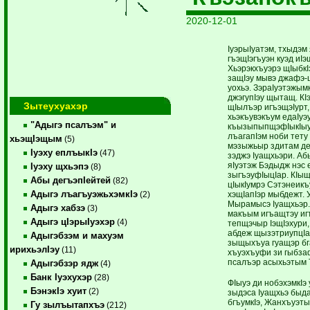
2020-12-01
IуэрыIуатэм, тхыдэм
гъэщIэгъуэн куэд иI
Хьэрэкхъуэрэ щIыбкIэ
защIэу мывэ джафэ-
уохьэ. ЗэраIуэтэжымк
джэгупIэу щытащ. КI
Зытеухуахэр
щIылъэр игъэщэIурт,
хьэкъувэкъум едаIуэ
"Адыгэ псалъэм" и
къызыпыпщэфIыкIыу
лъагапIэм ноби тету
хьэщIэщым
(5)
мэзыжьыр здитам де
Iуэху еплъыкIэ
(47)
зэджэ Iуащхьэри. Аб
яIуэтэж Бэдыдж нэс е
Iуэху щхьэпэ
(8)
зыгъэуфIыцIар. КIы
Абы дегъэпIейтей
(82)
цIыкIумрэ Сэтэнеикъ
Адыгэ лъагъуэжьхэмкIэ
хэщIапIэр мыбдежт.
(2)
Мырамысэ Iуащхьэр.
Адыгэ хабзэ
(3)
макъым игъащтэу иг
Адыгэ цIэрыIуэхэр
(4)
тепщэчыр IэщIэхури
абдеж щызэтриупцIау
Адыгэбзэм и махуэм
зыщыхъуа гуащэр бг
ирихьэлIэу
(11)
хъуэхъуфи зи гыбза
псалъэр асыхьэтым 
Адыгэбзэр ядж
(4)
Банк Iуэхухэр
(28)
ФIыуэ ди нобэхэмкIэ
БэнэкIэ хуит
(2)
зыдэса Iуащхьэ быд
бгъумкIэ, Жанхъуэт
Гу зылъытапхъэ
(212)