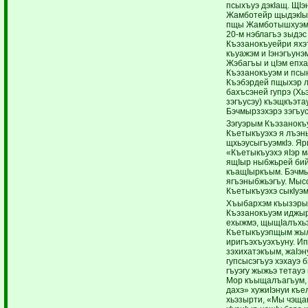
псыхъуэ дэкIащ. ЩIэ
Жамботейр щыдэкIы
пщы Жамботышхуэм и
20-м нэблагъэ зыдэс
Къэзанокъуейри яхэ
къуажэм и Iэнэгъун
Жэбагъы и цIэм епха
Къэзанокъуэм и псын
Къэбэрдей пщыхэр л
бахъсэней гупрэ (Х
зэгъусэу) къэщкъэта
Бэчмырзэхэрэ зэгъус
Зэгуэрым Къэзанокъ
Къетыкъуэхэ я лъэн
щхьэусыгъуэмкIэ. Я
«Къетыкъуэхэ яIэр м
ящIыр ныбжьрей бий
къащIыркъым. Бэчмы
ягъэныбжьэгъу. Мыс
Къетыкъуэхэ сыкIуэм
Хъыбархэм къызэры
Къэзанокъуэм иджыр
ехыжмэ, щыщIалъхьэ
Къетыкъуэпщым жыл
иригъэхъуэхъуну. Ип
зэхихатэкъым, жаIэн
гупсысэгъуэ хэхауэ 
гъуэгу жыжьэ тетауэ
Мор къыщалъагъум, 
дахэ» хужиIэнуи къе
хьэзырти, «Мы чэща