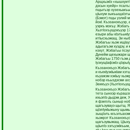
АрщхьэкIэ «хышхуит
дэсын хуейр» псалъ
пщыгъэр хузехьакъы
цIыхум зыкъыщаIэты
(Бэмэт) пщы уэлий 
йокI. Къэзанокъуэр,
уэркъ мэхъу. Жэбагъ
ХьэтIохъущокъуэр 1
езыри абы кIэлъыкIу
итIысхьэжащ. Зи ныб
Жэбагъы хьэж ищIау
адыгагъэм хуэдэу, и
нэхут. Жэбагъы псэ
Дунейм щехыжари щ
Жэбагъы 1750 гъэм 
IуэхущIафэкIэ цIэрыI
Къэзанокъуэ Жэбагъы
и къекIуэкIыкIам хэ
къуажэм хэкIыу хьэж
нобэр къыздэсми ах
Зеикъуэ (ХьэтIохъу
Къэзанокъуэ Жэбагъ
тета сынхэр кърашэх
ихьэпIэ дыдэм деж, 
я фэеплъ сыныр ноб
щагъэувауэ щытщ. Я
щIэпIукIыжыну щымы
зыщIэлъ кхъэлъахэм
хьэжрэт Къэзанокъуэ
щагъэувыжащ. ЦIыху
щIыпIэ зэгъуэкIкъым
лIы Iущым и щхьэмрэ 