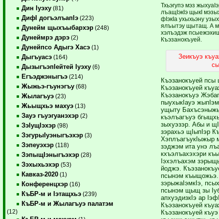
Тхьэгупэ мэз жыхуаI
Дин Iуэху
(81)
лъащIэкIэ щыкI мэз
ДифI догъэлъапIэ
(223)
фIэкIа ухыхьэну узы
ялъытэу щытащ. А 
Дунейм щыхъыбархэр
(248)
хэлъэдэж псыежэхищ
Дунеймрэ дэрэ
(2)
Къэзанокъуей.
Дунейпсо Адыгэ Хасэ
(1)
Зеикъуэ къу
Дыгъуасэ
(164)
сы
ДызыгъэпIейтей Iуэху
(6)
Егъэджэныгъэ
(214)
Къэзанокъуей псы 
Жыжьэ-гъунэгъу
(68)
Къэзанокъуей къуа
Къэзанокъуэ Жэба
Жылагъуэ
(23)
пыухыкIауэ жыпIэ
Жьыщхьэ махуэ
(13)
ущыту Бахъсэныжь
Зауэ гъуэгуанэхэр
(2)
къэлъагъуэ бгыщх
зыхуэзэр. Абы и щ
ЗэIущIэхэр
(98)
зэрахьэ щIыпIэр К
ЗэгурыIуэныгъэхэр
(3)
ХэплъагъукIыжыр м
Зэпеуэхэр
(118)
зэджэм ита унэ лъ
кхъэлъахэхэри къ
ЗэпыщIэныгъэхэр
(28)
Iэхэлъахэм зэрыщы
Зэхыхьэхэр
(53)
йоджэ. Къэзанокъу
Кавказ-2020
(1)
псынэм къыщожьэ. 
зэрыжаIэмкIэ, псых
Конференцхэр
(16)
псынэм щыщ зы Iу
КъБР-м и Iэтащхьэ
(239)
апхуэдизкIэ ар Iэф
КъБР-м и Жылагъуэ палатэм
Къэзанокъуей къу
(12)
Къэзанокъуей къуэ