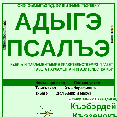
ФИФI ФЫМЫГЪЭПУД, ФИ IЕЙ ФЫМЫГЪЭПЩКIУ
АДЫГЭ
ПСАЛЪЭ
КъБР-м И ПАРЛАМЕНТЫМРЭ ПРАВИТЕЛЬСТВЭМРЭ Я ГАЗЕТ
ГАЗЕТА ПАРЛАМЕНТА И ПРАВИТЕЛЬСТВА КБР
Нэхъыщхьэхэр
Лэжьакlуэхэр
Тхыгъэхэр
Хъыбарегъащlэ
Тхыдэ
Дал Амир и махуэ
«
Сангу Эльчин: Сэ сыадыгэщ
Къэбэрдей
Къэзанок