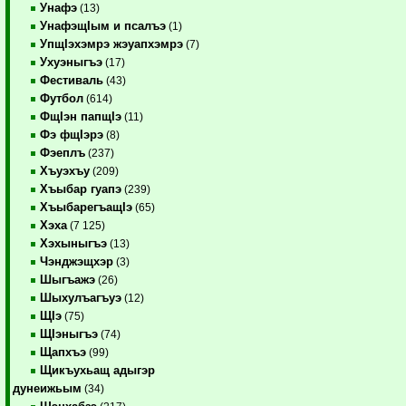
Унафэ
(13)
УнафэщIым и псалъэ
(1)
УпщIэхэмрэ жэуапхэмрэ
(7)
Ухуэныгъэ
(17)
Фестиваль
(43)
Футбол
(614)
ФщIэн папщIэ
(11)
Фэ фщIэрэ
(8)
Фэеплъ
(237)
Хъуэхъу
(209)
Хъыбар гуапэ
(239)
ХъыбарегъащIэ
(65)
Хэха
(7 125)
Хэхыныгъэ
(13)
Чэнджэщхэр
(3)
Шыгъажэ
(26)
Шыхулъагъуэ
(12)
ЩIэ
(75)
ЩIэныгъэ
(74)
Щапхъэ
(99)
Щикъухьащ адыгэр
дунеижьым
(34)