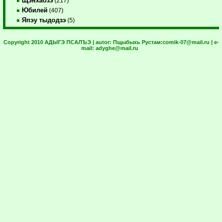
Щэнхабзэ
(217)
Юбилей
(407)
Япэу тыдодзэ
(5)
Copyright 2010 АДЫГЭ ПСАЛЪЭ | autor:
Пщыбыхь Рустам:
comik-07@mail.ru
| e-
mail:
adyghe@mail.ru