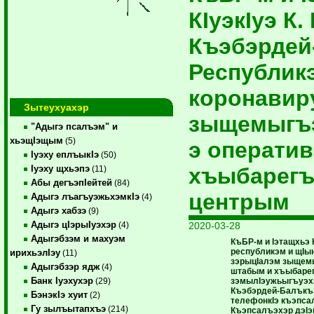
КIуэкIуэ К.
Къэбэрдей
Республик
коронавир
Зытеухуахэр
зыщемыгъ
"Адыгэ псалъэм" и
хьэщIэщым
(5)
э операти
Iуэху еплъыкIэ
(50)
хъыбарегъ
Iуэху щхьэпэ
(11)
Абы дегъэпIейтей
(84)
центрым
Адыгэ лъагъуэжьхэмкIэ
(4)
Адыгэ хабзэ
(9)
Адыгэ цIэрыIуэхэр
2020-03-28
(4)
Адыгэбзэм и махуэм
КъБР-м и Iэтащхьэ 
республикэм и щIы
ирихьэлIэу
(11)
зэрыцIалэм зыщем
Адыгэбзэр ядж
(4)
штабым и хъыбарег
Банк Iуэхухэр
зэмылIэужьыгъуэх
(29)
Къэбэрдей-Балъкъ
БэнэкIэ хуит
(2)
телефонкIэ къэпса
Гу зылъытапхъэ
(214)
Къэпсалъэхэр дэI