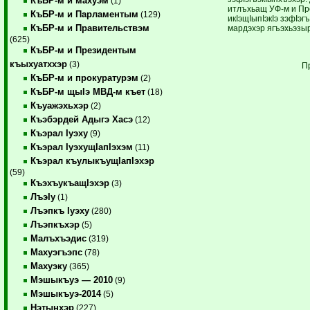
КъБР-м и махуэм
(1)
итлъхьащ УФ-м и Пр
КъБР-м и Парламентым
(129)
икIэщIыпIэкIэ зэфIэг
КъБР-м и Правительствэм
мардэхэр ягъэхьэзыр
(625)
КъБР-м и Президентым
къыхуатххэр
(3)
П
КъБР-м и прокуратурэм
(2)
КъБР-м щыIэ МВД-м къет
(18)
Къуажэхьхэр
(2)
Къэбэрдей Адыгэ Хасэ
(12)
Къэрал Iуэху
(9)
Къэрал IуэхущIапIэхэм
(11)
Къэрал къулыкъущIапIэхэр
(59)
КъэхъукъащIэхэр
(3)
ЛъэIу
(1)
Лъэпкъ Iуэху
(280)
Лъэпкъхэр
(5)
Малъхъэдис
(319)
Махуэгъэпс
(78)
Махуэку
(365)
Мэшыкъуэ — 2010
(9)
Мэшыкъуэ-2014
(5)
Нэтынхэр
(227)