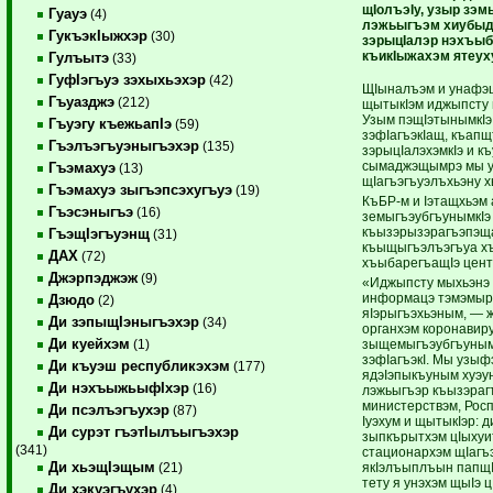
щIолъэIу, узыр зэм
Гуауэ
(4)
лэжьыгъэм хиубыдэ
ГукъэкIыжхэр
(30)
зэрыцIалэр нэхъыб
къикIыжахэм ятеух
Гулъытэ
(33)
ГуфIэгъуэ зэхыхьэхэр
(42)
ЩIыналъэм и унафэщ
Гъуазджэ
(212)
щытыкIэм иджыпсту 
Узым пэщIэтынымкIэ 
Гъуэгу къежьапIэ
(59)
зэфIагъэкIащ, къап
Гъэлъэгъуэныгъэхэр
(135)
зэрыцIалэхэмкIэ и к
сымаджэщымрэ мы у
Гъэмахуэ
(13)
щIагъэгъуэлъхьэну 
Гъэмахуэ зыгъэпсэхугъуэ
(19)
КъБР-м и Iэтащхьэм
Гъэсэныгъэ
(16)
земыгъэубгъунымкIэ
къызэрызэрагъэпэща
ГъэщIэгъуэнщ
(31)
къыщыгъэлъэгъуа х
ДАХ
(72)
хъыбарегъащIэ цент
Джэрпэджэж
(9)
«Иджыпсту мыхьэнэ 
информацэ тэмэмыр
Дзюдо
(2)
яIэрыгъэхьэным, — ж
Ди зэпыщIэныгъэхэр
(34)
органхэм коронавир
Ди куейхэм
зыщемыгъэубгъунымк
(1)
зэфIагъэкI. Мы узыф
Ди къуэш республикэхэм
(177)
ядэIэпыкъуным хуэун
Ди нэхъыжьыфIхэр
(16)
лэжьыгъэр къызэраг
министерствэм, Рос
Ди псэлъэгъухэр
(87)
Iуэхум и щытыкIэр: 
Ди сурэт гъэтIылъыгъэхэр
зыпкърытхэм цIыхуит
(341)
стационархэм щIагъ
Ди хьэщIэщым
якIэлъыплъын папщI
(21)
тету я унэхэм щыIэ ц
Ди хэкуэгъухэр
(4)