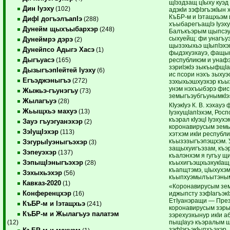
щIэздзащ цIыху куэд
Дин Iуэху
(102)
адэкIи зэфIэгъэкIын
КъБР-м и Iэтащхьэм
ДифI догъэлъапIэ
(288)
хъыбарегъащIэ Iуэх
Дунейм щыхъыбархэр
(248)
Балъкъэрым щыпсэу 
сыхуейщ: фи унагъуэ
Дунеймрэ дэрэ
(2)
щызэхыхьэ щIыпIэхэм
Дунейпсо Адыгэ Хасэ
(1)
фыдэхуэхауэ, фащы
Дыгъуасэ
республикэм и унаф
(165)
зэриIэкIэ зыкъыфщIа
ДызыгъэпIейтей Iуэху
(6)
ис псори нэхъ зыху
Егъэджэныгъэ
(272)
зэхыхьэшхуэхэр къ
унэм нэхъыбэрэ фис
Жыжьэ-гъунэгъу
(73)
земыгъэубгъунымкIэ
Жылагъуэ
(28)
КIуэкIуэ К. В. хэхау
Жьыщхьэ махуэ
(13)
IуэхущIапIэхэм, Рос
къэрал кIуэцI Iуэху
Зауэ гъуэгуанэхэр
(2)
коронавирусым земы
ЗэIущIэхэр
(113)
хэтхэм икIи респуб
къызэзыгъэпэщхэм. 
ЗэгурыIуэныгъэхэр
(3)
защыхуигъэзам, къэ
Зэпеуэхэр
(137)
къалэнхэм я гугъу щ
ЗэпыщIэныгъэхэр
къыхигъэщхьэхукIащ, 
(28)
къапщтэмэ, цIыхухэ
Зэхыхьэхэр
(56)
къыпхуэмылъытэным 
Кавказ-2020
(1)
«Коронавирусым зем
Конференцхэр
иджыпсту зэфIагъэкIх
(16)
ЕтIуанэращи — През
КъБР-м и Iэтащхьэ
(241)
коронавирусым зэры
КъБР-м и Жылагъуэ палатэм
зэрехуэхынур икIи а
пыщIауэ къэралым щы
(12)
зэфIэгъэкIыпхъэхэр.