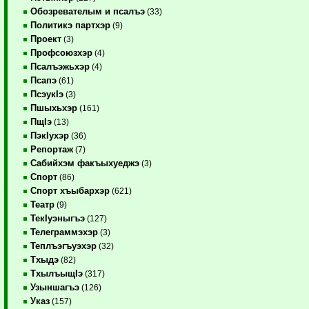
Обозревателым и псалъэ
(33)
Политикэ партхэр
(9)
Проект
(3)
Профсоюзхэр
(4)
Псалъэжьхэр
(4)
Псапэ
(61)
ПсэукIэ
(3)
Пшыхьхэр
(161)
ПщIэ
(13)
ПэкIухэр
(36)
Репортаж
(7)
Сабийхэм факъыхуеджэ
(3)
Спорт
(86)
Спорт хъыбархэр
(621)
Театр
(9)
ТекIуэныгъэ
(127)
Телеграммэхэр
(3)
Теплъэгъуэхэр
(32)
Тхыдэ
(82)
ТхылъыщIэ
(317)
Узыншагъэ
(126)
Указ
(157)