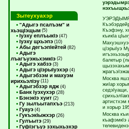
уэрэдымрэ
нэхъыщхьэ
Зытеухуахэр
УЭРЭДЫМРЭ
Къэбэрдейр
"Адыгэ псалъэм" и
Къэфэну, х
хьэщIэщым
(5)
Iуэху еплъыкIэ
къикIа цIы
(47)
Iуэху щхьэпэ
(10)
Махуэшхуэм
Абы дегъэпIейтей
(82)
цIэрыIуэ М
Адыгэ
игъэхьэзыр
лъагъуэжьхэмкIэ
(2)
балетыр (л
Адыгэ хабзэ
(3)
щызэхахым,
Адыгэ цIэрыIуэхэр
(4)
жрагъэIэжа
Адыгэбзэм и махуэм
Москва яшэ
ирихьэлIэу
(11)
жиIар хоры
Адыгэбзэр ядж
(4)
седэIуащи,
Банк Iуэхухэр
(28)
срихьэлIак
БэнэкIэ хуит
(2)
артистхэм 
Гу зылъытапхъэ
(213)
и хорыр 19
Гуауэ
(4)
Москва къи
ГукъэкIыжхэр
(26)
къафэмкIэ 
Гулъытэ
(29)
телевиденэ
ГуфIэгъуэ зэхыхьэхэр