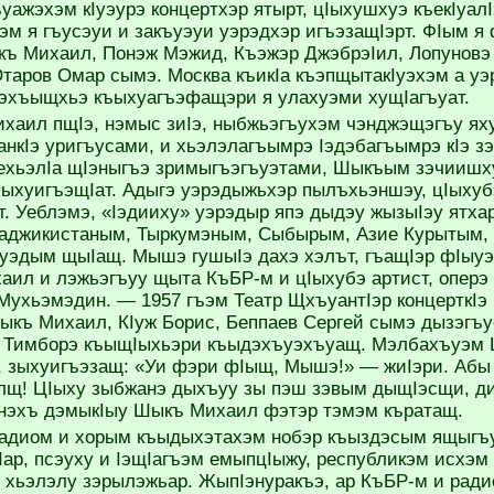
уажэхэм кIуэурэ концертхэр ятырт, цIыхушхуэ къекIуал
эм я гъусэуи и закъуэуи уэрэдхэр игъэзащIэрт. ФIым 
 Михаил, Понэж Мэжид, Къэжэр ДжэбрэIил, Лопуновэ 
Отаров Омар сымэ. Москва къикIа къэпщытакIуэхэм а уэ
нэхъыщхьэ къыхуагъэфащэри я улахуэми хущIагъуат.
аил пщIэ, нэмыс зиIэ, ныбжьэгъухэм чэнджэщэгъу яху
анкIэ уригъусами, и хьэлэлагъымрэ Iэдэбагъымрэ кIэ з
хьэлIа щIэныгъэ зримыгъэгъуэтами, Шыкъым зэчиишху
ыхуигъэщIат. Адыгэ уэрэдыжьхэр пылъхьэншэу, цIыхуб
т. Уеблэмэ, «Iэдииху» уэрэдыр япэ дыдэу жызыIэу ятха
Таджикистаным, Тыркумэным, Сыбырым, Азие Курытым, 
уэдым щыIащ. Мышэ гушыIэ дахэ хэлът, гъащIэр фIыуэ 
аил и лэжьэгъуу щыта КъБР-м и цIыхубэ артист, оперэ 
ухьэмэдин. — 1957 гъэм Театр ЩхъуантIэр концерткIэ 
къ Михаил, КIуж Борис, Беппаев Сергей сымэ дызэгъ
 Тимборэ къыщIыхьэри къыдэхъуэхъуащ. Мэлбахъуэм 
, зыхуигъэзащ: «Уи фэри фIыщ, Мышэ!» — жиIэри. Абы
лщ! ЦIыху зыбжанэ дыхъуу зы пэш зэвым дыщIэсщи, д
нэхъ дэмыкIыу Шыкъ Михаил фэтэр тэмэм къратащ.
радиом и хорым къыдыхэтахэм нобэр къыздэсым ящыг
иIар, псэуху и IэщIагъэм емыпцIыжу, республикэм исхэ
 хьэлэлу зэрылэжьар. ЖыпIэнуракъэ, ар КъБР-м и ради