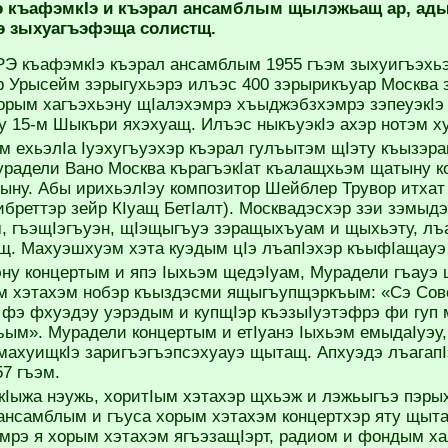
 къафэмкIэ и къэрал ансамблым щылэжьащ ар, адыг
 зыхуагъэфэща солистщ.
 къафэмкIэ къэрал ансамблым 1955 гъэм зыхуигъэхь
 Урысейм зэрыгухьэрэ илъэс 400 зэрырикъуар Москва 
орым хагъэхьэну щIалэхэмрэ хъыджэбзхэмрэ зэпеуэкIэ
ху 15-м Шыкъри яхэхуащ. Илъэс ныкъуэкIэ ахэр нотэм х
 ехьэлIа Iуэхугъуэхэр къэрал гулъытэм щIэту къызэра
урадели Вано Москва кърагъэкIат къалащхьэм щатыну к
ыну. Абы ирихьэлIэу композитор Шейблер Трувор итхат
ибреттэр зейр КIуащ БетIалт). Москвадэсхэр зэи зэмыд
 гъэщIэгъуэн, щIэщыгъуэ зэращыхъуам и щыхьэту, лъ
щ. Махуэшхуэм хэта куэдым цIэ лъапIэхэр къыфIащауэ
ну концертым и япэ Iыхьэм щедэIуам, Мурадели гъауэ
м хэтахэм нобэр къыздэсми ящыгъупщэркъым: «Сэ Сов
 фэ фхуэдэу уэрэдым и купщIэр къэзыIуэтэфрэ фи гуп м
ъым». Мурадели концертым и етIуанэ Iыхьэм емыдаIуэу, 
махуищкIэ заригъэгъэпсэхуауэ щытащ. Апхуэдэ лъагапI
57 гъэм.
кIыжа нэужь, хоритIым хэтахэр щхьэж и лэжьыгъэ пэр
ансамблым и гъуса хорым хэтахэм концертхэр яту щыт
мрэ я хорым хэтахэм ягъэзащIэрт, радиом и фондым ха