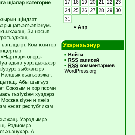
17
18
19
20
21
22
23
э щIалэр категорие
24
25
26
27
28
29
30
31
эзырын щIидзат
зэрыщагъэлъэпIэнум.
« Апр
 къыхахащ. Зи насып
урагъэджащ.
гъэпэщырт. Композитор
Узэрихьэнур
онцертыр
Войти
 «Нартхэр» оперэ-
RSS
записей
эIуа адыгэ уэрэдыжьхэр
RSS
комментариев
аIуэурэ зыбжанэрэ
WordPress.org
 Налшык къагъэзэжат.
 щытащ. Абы щыгъуэ
ет Союзым и хор псоми
акъ гъэIукIэм хуэдэрэ
Москва кIуэн и пэкIэ
эм нэсат республикэм
ыхьэжащ. Уэрэдымрэ
ащ. Радиомрэ
лъхьэнухэр. А