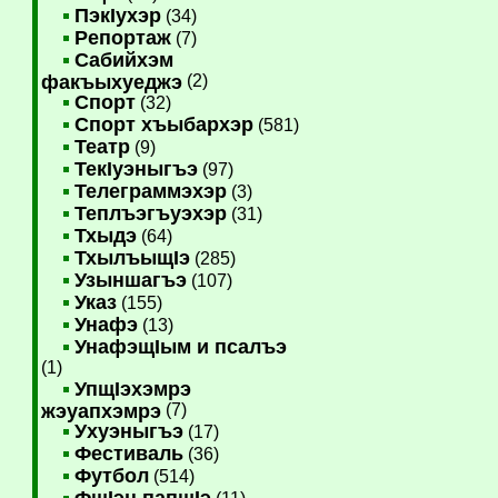
ПэкIухэр
(34)
Репортаж
(7)
Сабийхэм
факъыхуеджэ
(2)
Спорт
(32)
Спорт хъыбархэр
(581)
Театр
(9)
ТекIуэныгъэ
(97)
Телеграммэхэр
(3)
Теплъэгъуэхэр
(31)
Тхыдэ
(64)
ТхылъыщIэ
(285)
Узыншагъэ
(107)
Указ
(155)
Унафэ
(13)
УнафэщIым и псалъэ
(1)
УпщIэхэмрэ
жэуапхэмрэ
(7)
Ухуэныгъэ
(17)
Фестиваль
(36)
Футбол
(514)
ФщIэн папщIэ