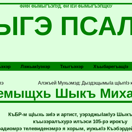
ФИФI ФЫМЫГЪЭПУД, ФИ IЕЙ ФЫМЫГЪЭПЩКIУ
ЫГЭ ПСА
эхэр
Лэжьакlуэхэр
Тхыгъэхэр
Хъыбарегъащlэ
пэ
Алэкъей Мухьэмэд: ДыздэщымыIа щIыпIэ 
емыщхь Шыкъ Мих
КъБР-м щIыхь зиIэ и артист, уэрэджыIакIуэ Шык
къызэралъхурэ илъэси 105-рэ ирокъу
радиомрэ телевиденэмрэ я хорым, иужькIэ Къэбэрд