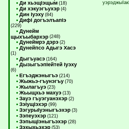
уэрэджыIак
Ди хьэщIэщым
(18)
Ди хэкуэгъухэр
(4)
Дин Iуэху
(84)
ДифI догъэлъапIэ
(229)
Дунейм
щыхъыбархэр
(248)
Дунеймрэ дэрэ
(2)
Дунейпсо Адыгэ Хасэ
(1)
Дыгъуасэ
(164)
ДызыгъэпIейтей Iуэху
(6)
Егъэджэныгъэ
(214)
Жыжьэ-гъунэгъу
(70)
Жылагъуэ
(23)
Жьыщхьэ махуэ
(13)
Зауэ гъуэгуанэхэр
(2)
ЗэIущIэхэр
(99)
ЗэгурыIуэныгъэхэр
(3)
Зэпеуэхэр
(121)
ЗэпыщIэныгъэхэр
(28)
Зэхыхьэхэр
(53)