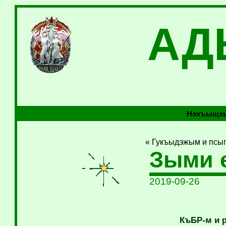
АД
Нэхъыщхь
« Гукъыдэжым и псы
Зыми 
2019-09-26
КъБР-м и 