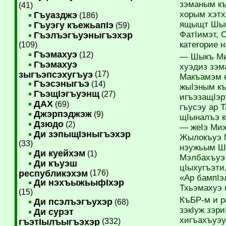
зэманым къ
(41)
хорым хэтх
Гъуазджэ
(186)
ящыщт Шыкъ
Гъуэгу къежьапIэ
(59)
ФатIимэт, 
Гъэлъэгъуэныгъэхэр
категорие 
(109)
Гъэмахуэ
(12)
— Шыкъ Мих
Гъэмахуэ
хуэдиз зэм
зыгъэпсэхугъуэ
(17)
Макъамэм е
Гъэсэныгъэ
(14)
жыIэным къ
ГъэщIэгъуэнщ
(27)
игъэзащIэр
ДАХ
(69)
гъусэу ар 
Джэрпэджэж
(9)
щIыналъэ к
Дзюдо
(2)
— жеIэ Мих
Ди зэпыщIэныгъэхэр
Жылокъуэ М
(33)
нэужьым Шы
Ди куейхэм
(1)
Мэлбахъуэ
Ди къуэш
цIыхугъэти
республикэхэм
(176)
«Ар бампIэ
Ди нэхъыжьыфIхэр
Тхьэмахуэ 
(15)
КъБР-м и 
Ди псэлъэгъухэр
(68)
зэкIуж зэр
Ди сурэт
хигъахъуэу
гъэтIылъыгъэхэр
(332)