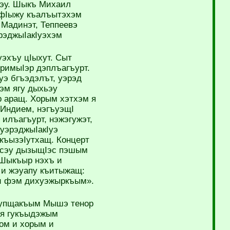
Iэу. Шыкъ Михаил
я фIыжу къалъытэхэм
Мадинэт, Теппеевэ
рэджыIакIуэхэм
эхъу цIыхут. Сыт
эримыIэр дэплъагъурт.
э бгъэдэлът, уэрэд
эм ягу дыхьэу
р аращ. Хорым хэтхэм я
Индием, нэгъуэщI
илъагъурт, нэжэгужэт,
уэрэджыIакIуэ
къызэIутхащ. Концерт
усэу дызыщIэс пэшым
Шыкъыр нэхъ и
 и жэуапу къитыжащ:
и фэм дихуэжыркъым».
ъупщакъым Мышэ тенор
м я гукъыдэжым
ом и хорым и