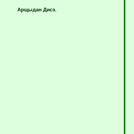
Арщыдан
Дисэ.