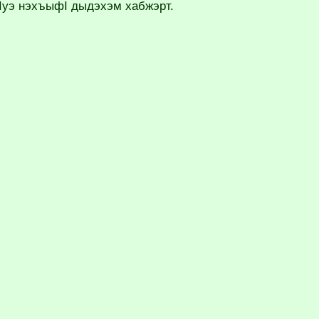
Iуэ нэхъыфI дыдэхэм хабжэрт.