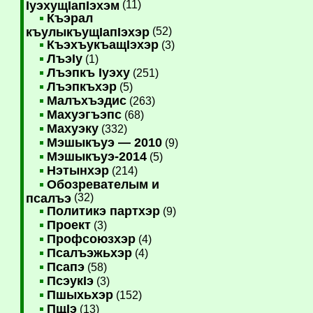
IуэхущIапIэхэм
(11)
Къэрал
къулыкъущIапIэхэр
(52)
КъэхъукъащIэхэр
(3)
ЛъэIу
(1)
Лъэпкъ Iуэху
(251)
Лъэпкъхэр
(5)
Малъхъэдис
(263)
Махуэгъэпс
(68)
Махуэку
(332)
Мэшыкъуэ — 2010
(9)
Мэшыкъуэ-2014
(5)
Нэтынхэр
(214)
Обозревателым и
псалъэ
(32)
Политикэ партхэр
(9)
Проект
(3)
Профсоюзхэр
(4)
Псалъэжьхэр
(4)
Псапэ
(58)
ПсэукIэ
(3)
Пшыхьхэр
(152)
ПщIэ
(13)