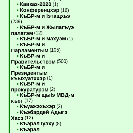
Кавказ-2020
(1)
Конференцхэр
(16)
КъБР-м и Iэтащхьэ
(239)
КъБР-м и Жылагъуэ
палатэм
(12)
КъБР-м и махуэм
(1)
КъБР-м и
Парламентым
(105)
КъБР-м и
Правительствэм
(500)
КъБР-м и
Президентым
къыхуатххэр
(1)
КъБР-м и
прокуратурэм
(2)
КъБР-м щыIэ МВД-м
къет
(17)
Къуажэхьхэр
(2)
Къэбэрдей Адыгэ
Хасэ
(12)
Къэрал Iуэху
(8)
Къэрал