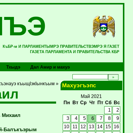
ЛЪЭ
КъБР-м И ПАРЛАМЕНТЫМРЭ ПРАВИТЕЛЬСТВЭМРЭ Я ГАЗЕТ
ГАЗЕТА ПАРЛАМЕНТА И ПРАВИТЕЛЬСТВА КБР
Тхыдэ
Дал Амир и махуэ
къэнауэ къыщIэкIынкъым »
Махуэгъэпс
аил
Май 2021
Пн
Вт
Ср
Чт
Пт
Сб
Вс
1
2
ъ Михаил
3
4
5
6
7
8
9
10
11
12
13
14
15
16
ей-Балъкъэрым