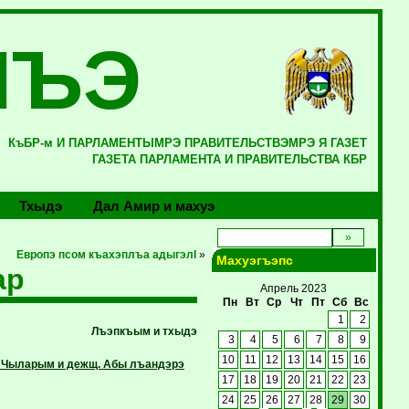
ЛЪЭ
КъБР-м И ПАРЛАМЕНТЫМРЭ ПРАВИТЕЛЬСТВЭМРЭ Я ГАЗЕТ
ГАЗЕТА ПАРЛАМЕНТА И ПРАВИТЕЛЬСТВА КБР
Тхыдэ
Дал Амир и махуэ
Европэ псом къахэплъа адыгэлI
»
Махуэгъэпс
ар
Апрель 2023
Пн
Вт
Ср
Чт
Пт
Сб
Вс
1
2
Лъэпкъым и тхыдэ
3
4
5
6
7
8
9
10
11
12
13
14
15
16
 Чыларым и дежщ. Абы лъандэрэ
17
18
19
20
21
22
23
24
25
26
27
28
29
30