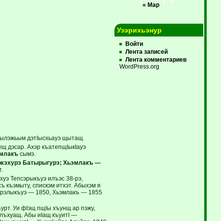
« Мар
Узэрихьэнур
Войти
Лента записей
Лента комментариев
WordPress.org
жылэжьым дэтIысхьауэ щытащ.
ущ дэсар. Ахэр къатепщIыкIауэ
эмлакъ
сымэ.
жэхурэ Батырыгурэ; Хьэмлакъ —
.
уэ Тепсэрыкъуэ илъэс 38-рэ,
ъ къэмыту, спискэм итхэт. Абыхэм я
эрэлыкъуэ — 1850, Хьэмлакъ — 1855
урт. Уи фIэщ пщIы хъунщ ар пэжу,
алъхуащ. Абы иIащ къуитI —