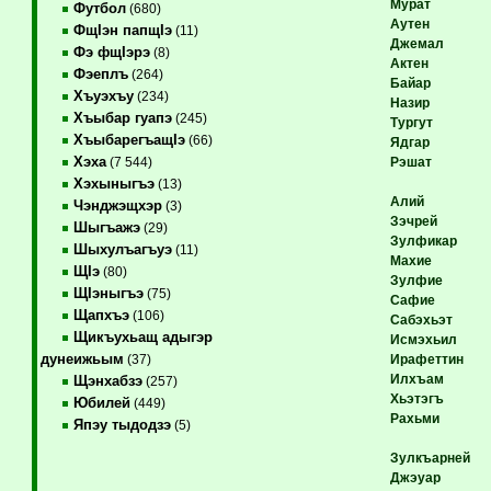
Мурат
Футбол
(680)
Аутен
ФщIэн папщIэ
(11)
Джемал
Фэ фщIэрэ
(8)
Актен
Фэеплъ
(264)
Байар
Хъуэхъу
(234)
Назир
Хъыбар гуапэ
(245)
Тургут
ХъыбарегъащIэ
(66)
Ядгар
Хэха
Рэшат
(7 544)
Хэхыныгъэ
(13)
Алий
Чэнджэщхэр
(3)
Зэчрей
Шыгъажэ
(29)
Зулфикар
Шыхулъагъуэ
(11)
Махие
ЩIэ
(80)
Зулфие
ЩIэныгъэ
(75)
Сафие
Щапхъэ
(106)
Сабэхьэт
Щикъухьащ адыгэр
Исмэхьил
дунеижьым
Ирафеттин
(37)
Илхъам
Щэнхабзэ
(257)
Хьэтэгъ
Юбилей
(449)
Рахьми
Япэу тыдодзэ
(5)
Зулкъарней
Джэуар