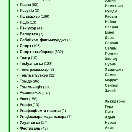
Уэлий
Псапэ
(63)
Исмэхьил
ПсэукIэ
(3)
Рушди
Пшыхьхэр
Расым
(169)
Нейлэ
ПщIэ
(13)
Нэсрин
ПэкIухэр
(41)
Емел
Репортаж
(7)
Дёне
Сабийхэм факъыхуеджэ
(3)
Сарпил
Спорт
(106)
Сэлим
Спорт хъыбархэр
(632)
Полгин
Театр
(10)
Хюлид
ТекIуэныгъэ
(128)
Нурие
Телеграммэхэр
Хъадиджэ
(3)
Самие
Теплъэгъуэхэр
(32)
Маруат
Тхыдэ
(96)
Сенгюл
ТхылъыщIэ
(330)
Зэчий
Узыншагъэ
(137)
Указ
(158)
Хьэждэрий
Унафэ
(13)
Гурэ
УнафэщIым и псалъэ
(1)
Биат
УпщIэхэмрэ жэуапхэмрэ
(7)
Адыл
Ухуэныгъэ
Нуран
(17)
Ахие
Фестиваль
(43)