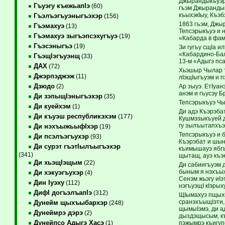
Джырандыкъуэрэ
Гъуэгу къежьапIэ
(60)
гъэм Джырандык
къыхэкIыу, Къэ
Гъэлъэгъуэныгъэхэр
(156)
1863 гъэм, Джы
Гъэмахуэ
(13)
Тепсэрыкъуэ и 
Гъэмахуэ зыгъэпсэхугъуэ
(19)
«Кабарда в фам
Гъэсэныгъэ
(19)
Зи гугъу сщIа и
«Кабардино-Бал
ГъэщIэгъуэнщ
(33)
13-м «Адыгэ пс
ДАХ
(72)
Хьэшыр Чылар т
Джэрпэджэж
(11)
лIэщIыгъуэм и 
Дзюдо
Ар зыуэ. ЕтIуан
(2)
анэм и гъусэу Б
Ди зэпыщIэныгъэхэр
(35)
Тепсэрыкъуэ Чы
Ди куейхэм
(1)
Ди адэ Къэрэба
Ди къуэш республикэхэм
(177)
Кушмэзыкъуей дэ
гу зылъытапхъэщ
Ди нэхъыжьыфIхэр
(19)
Тепсэрыкъуэ и 
Ди псэлъэгъухэр
(93)
Къэрэбат и шын
Ди сурэт гъэтIылъыгъэхэр
къимышауэ ябгъ
(341)
щытащ, ауэ къэ
Ди хьэщIэщым
(22)
Ди сабиигъуэм 
быным я нэхъыж
Ди хэкуэгъухэр
(4)
Сенэм жьэгу иIэ
Дин Iуэху
(112)
нэгъуэщI кIэрых
ДифI догъэлъапIэ
(312)
ЩIымахуэ пщыхь
сранэхъыщIэти, 
Дунейм щыхъыбархэр
(248)
щымыIэмэ, ди ад
Дунеймрэ дэрэ
(2)
дыздэщысым, къ
Дунейпсо Адыгэ Хасэ
пэжымрэ къигуп
(1)