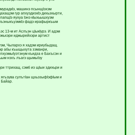
 мурадкIэ, машинэ псынщIэхэм
дахащэм гур апхуэдизкIэ дихьэхырти,
 папщIэ яухуа Iэнэ кIыхьышхуэм
и лъэныкъуэмкIэ фадэ ирафыркъым
эс 13-м ит Аслъэн цIыкIурэ. И адэм
дыжьхэри иджырейхэри артист
эм, Чылархэ я хадэм ириубыдащ.
уэр абы къыщыхута зэманри,
 пхуэмыIуэтэнум къидза е Бахъсэн и
жьым нэхъ лъагэ щымыIэу
ри ттрихащ, сэмб из щIыи здихьри и
 ягъэува сулътIан щхьэзыфIэфIым и
 Байар.