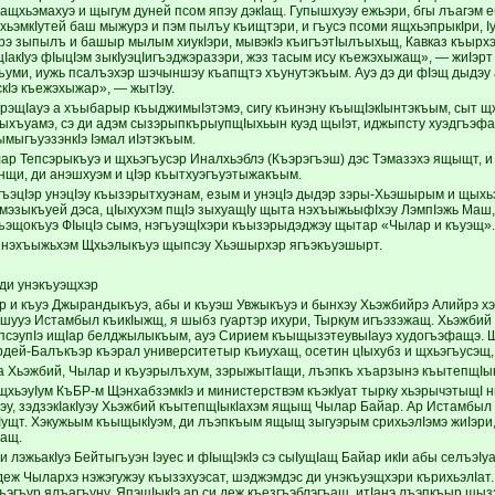
Iуащхьэмахуэ и щыгум дуней псом япэу дэкIащ. Гупышхуэу ежьэри, бгы лъагэм 
, хьэмкIутей баш мыжурэ и пэм пылъу къищтэри, и гъусэ псоми ящхьэпрыкIри,
э зыпылъ и башыр мылым хиукIэри, мывэкIэ къигъэтIылъыхьщ, Кавказ къырхэ
IакIуэ фIыцIэм зыкIуэцIигъэджэразэри, жэз тасым ису къежэхыжащ», — жиIэрт
хъуми, иужь псалъэхэр шэчыншэу къапщтэ хъунутэкъым. Ауэ дэ ди фIэщ дыдэу
скIэ къежэхыжар», — жытIэу.
эрэщIауэ а хъыбарыр къыджимыIэтэмэ, сигу къинэну къыщIэкIынтэкъым, сыт щх
ыхъуамэ, сэ ди адэм сызэрыпкърыупщIыхьын куэд щыIэт, иджыпсту хуэдгъэф
мыгъуэзэнкIэ Iэмал иIэтэкъым.
ар Тепсэрыкъуэ и щхьэгъусэр Иналхьэблэ (Къэрэгъэш) дэс Тэмазэхэ ящыщт, и 
нщи, ди анэшхуэм и цIэр къытхуэгъуэтыжакъым.
ъэцIэр унэцIэу къызэрытхуэнам, езым и унэцIэ дыдэр зэры-Хьэшырым и щыхьэт
мэзыкъуей дэса, цIыхухэм пщIэ зыхуащIу щыта нэхъыжьыфIхэу ЛэмпIэжь Маш
ъэщокъуэ ФIыцIэ сымэ, нэгъуэщIхэри къызэрыдэджэу щытар «Чылар и къуэщ».
 нэхъыжьхэм Щхьэлыкъуэ щыпсэу Хьэшырхэр ягъэкъуэшырт.
ди унэкъуэщхэр
р и къуэ Джырандыкъуэ, абы и къуэш Увжыкъуэ и бынхэу Хьэжбийрэ Алийрэ хэ
 шууэ Истамбыл къикIыжщ, я шыбз гуартэр ихури, Тыркум игъэзэжащ. Хьэжби
сэупIэ ищIар белджылыкъым, ауэ Сирием къыщызэтеувыIауэ худогъэфащэ. 
эрдей-Балъкъэр къэрал университетыр къиухащ, осетин цIыхубз и щхьэгъусэщ,
 Хьэжбий, Чылар и къуэрылъхум, зэрыжытIащи, лъэпкъ хъарзынэ къытепщIы
щхьэуIум КъБР-м ЩэнхабзэмкIэ и министерствэм къэкIуат тырку хьэрычэтыщI 
Iэу, зэдзэкIакIуэу Хьэжбий къытепщIыкIахэм ящыщ Чылар Байар. Ар Истамбыл 
у Iущт. Хэкужьым къыщыкIуэм, ди лъэпкъым ящыщ зыгуэрым срихьэлIэмэ жиIэри
ьащ.
 лэжьакIуэ Бейтыгъуэн Iэуес и фIыщIэкIэ сэ сыIущIащ Байар икIи абы селъэI
еж Чылархэ нэжэгужэу къызэхуэсат, шэджэмдэс ди унэкъуэщхэри кърихьэлIат. 
ъэгъур ялъагъуну. ЯпэщIыкIэ ар си деж къезгъэблэгъащ, итIанэ лъэпкъыр щыз