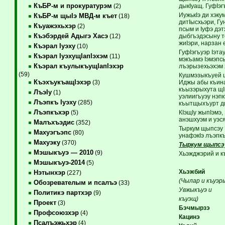
КъБР-м и прокуратурэм
дыкIуащ. ГуфIэг
(2)
ИужькIэ ди хэку
КъБР-м щыIэ МВД-м къет
(18)
дитIысхьэри, Гу
Къуажэхьхэр
(2)
псым и Iуфэ дэт
Къэбэрдей Адыгэ Хасэ
дыбгъэдэсыну т
(12)
жиIэри, нарзан
Къэрал Iуэху
(10)
ГуфIэгъуэр Iэта
Къэрал IуэхущIапIэхэм
(11)
мэкъамэ Iэмэпс
Къэрал къулыкъущIапIэхэр
лъэрызехьэхэм 
(59)
Кушмэзыкъуей щ
КъэхъукъащIэхэр
Иджы абы къина
(3)
къызэрыхута щIы
ЛъэIу
(1)
уэлиигъуэу нэп
Лъэпкъ Iуэху
(285)
къытщыхъурт ди
Лъэпкъхэр
КIэщIу жыпIэмэ,
(5)
анэшхуэм и уэс
Малъхъэдис
(352)
Тыркум щыпсэу 
Махуэгъэпс
(80)
унафэкIэ лъэпк
Махуэку
(370)
Тыркум щыпсэу
Мэшыкъуэ — 2010
(9)
Хьэжджэрий и к
Мэшыкъуэ-2014
(5)
Хьэжбий
Нэтынхэр
(227)
(Чылар и къуэр
Обозревателым и псалъэ
(33)
Увжыкъуэ и
Политикэ партхэр
(9)
къуэщ)
Проект
(3)
Бэчмырзэ
Профсоюзхэр
(4)
Кацинэ
Псалъэжьхэр
(4)