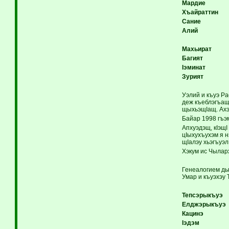
Мардие
Хъайраттин
Сание
Алий
Махьират
Багият
Iэминат
Зурият
Уэлий и къуэ Р
деж къеблэгъащ
щыхьэщIащ. Ах
Байар 1998 гъэм
Апхуэдэщ, кIэщI
цIыхухъухэм я 
щIалэу хьэгъуэ
Хэкум ис Чылар
Генеалогием ды
Умар и къуэхэу
Тепсэрыкъуэ
Елджэрыкъуэ
Кацинэ
Iэдэм