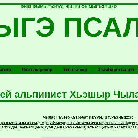
ФИФI ФЫМЫГЪЭПУД, ФИ IЕЙ ФЫМЫГЪЭПЩКIУ
ЫГЭ ПСА
эхэр
Лэжьакlуэхэр
Тхыгъэхэр
Хъыбарегъащlэ
ей альпинист Хьэшыр Чыл
Чылар Гъузер Къэрэбат и къуэм и гукъэкIыжхэр
мрэ лъэпкъым и тхыдэмрэ убзыхуауэ тхылъхэм изэгъауэ къыщыщIидзэр
я тхыдэм ебгъапщэмэ, куэд дыдэ хъуакъым, илъэс щитIым нэсауэ арат.