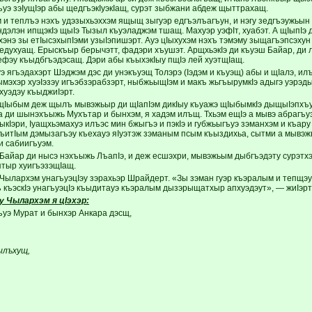
ъуэ зэIущIэр абы щедгъэкIуэкIащ, сурэт зыбжани абдеж щыттрахащ.
м и теплъэ нэхъ удэзыхьэххэм ящыщ зыгуэр едгъэлъагъун, и нэгу зедгъэужьын
ндэлэн ипщэкIэ щыIэ Тызыл къуэладжэм тшащ. Махуэр уэфIт, хуабэт. А щIыпIэ 
хэнэ зы етIысэхыпIэми узыIэпишэрт. Ауэ цIыхухэм нэхъ тэмэму зыщагъэпсэхун
едухуащ. Ерыскъыр берычэтт, фадэри хъушэт. АрщхьэкIэ ди къуэш Байар, д
 ефэу къыдбгъэдэсащ. Дэри абы къыхэкIыу пщIэ лей хуэтщIащ.
уэ ягъэдахэрт Шэджэм дэс ди унэкъуэщ Толэрэ (Iэдэм и къуэщ) абы и щIалэ, илъ
ымэхэр хуэIэзэу игъэбзэрабзэрт, ныбжьыщIэм и макъ жьгъырумкIэ адыгэ уэрэ
хуэдэу къыджиIэрт.
Iыбым деж щылъ мывэжьыр ди щIапIэм дикIыу къуажэ щIыбымкIэ дыщыIэпхъу
 ди шынэхъыжь Мухътар и бынхэм, я хадэм илъщ. Тхьэм ещIэ а мывэ абрагъ
кIэри, Iуащхьэмахуэ илъэс мин бжыгъэ и пэкIэ и губжьыгъуэ зэманхэм и къару
къитIым дэмызагъэу къехауэ яIуэтэж зэманым псым къыздихьа, сытми а мывэ
 сабиигъуэм.
 Байар ди нысэ нэхъыжь ЛъапIэ, и деж есшэхри, мывэжьым дыбгъэдэту сурэтхэ
ятыр хуигъэзэщIащ.
Чылархэм унагъуэцIэу зэрахьэр Шрайдерт. «Зы зэман гуэр къэралым и тепщэу
ъ къэскIэ унагъуэцIэ къыдитауэ къэралым дызэрыщатхыр апхуэдэут», — жиIэрт
 Чылархэм я цIэхэр:
ъуэ Мурат и бынхэр Анкара дэсщ,
ылъхущ,