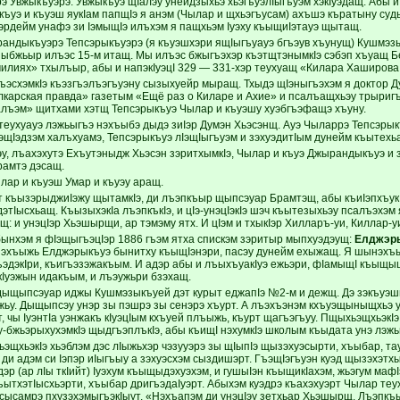
 Увжыкъуэрэ. Увжыкъуэ щIалэу унеидзыхьэ хьэгъуэлIыгъуэм хэкIуэдащ. Абы и
ъуэ и къуэш яукIам папщIэ я анэм (Чылар и щхьэгъусам) ахъшэ къратыну су
бэрдейм унафэ зи IэмыщIэ илъхэм я пащхьэм Iуэху къыщиIэтауэ щытащ.
рандыкъуэрэ Тепсэрыкъуэрэ (я къуэшхэри ящIыгъуауэ бгъэув хъунущ) Кушмэ
ныбжьыр илъэс 15-м итащ. Мы илъэс бжыгъэхэр къэтщтэнымкIэ сэбэп хъуащ 
илиях» тхылъыр, абы и напэкIуэцI 329 — 331-хэр теухуащ «Килара Хаширова
лъэсхэмкIэ къэзгъэлъэгъуэну сызыхуейр мыращ. Тхыдэ щIэныгъэхэм я доктор Д
карская правда» газетым «Ещё раз о Киларе и Ахие» и псалъащхьэу трыригъ
алъэм» щитхами хэтщ Тепсэрыкъуэ Чылар и къуэшу хуэбгъэфащэ хъуну.
еухуауэ лэжьыгъэ нэхъыбэ дыдэ зиIэр Думэн Хьэсэнщ. Ауэ Чыларрэ Тепсэры
пэщIэдзэм халъхуамэ, Тепсэрыкъуэ лIэщIыгъуэм и зэхуэдитIым дунейм къытехь
эу, лъахэхутэ Ехъутэныдж Хьэсэн зэритхымкIэ, Чылар и къуэ Джырандыкъуэ и 
рамтэ дэсащ.
лар и къуэш Умар и къуэу аращ.
т къызэрыджиIэжу щытамкIэ, ди лъэпкъыр щыпсэуар Брамтэщ, абы къиIэпхъукIр
тIысхьащ. КъызыхэкIа лъэпкъкIэ, и цIэ-унэцIэкIэ шэч къытезыхьэу псалъэхэм 
: и унэцIэр Хьэшырщи, ар тэмэму ятх. И цIэм и тхыкIэр Хилларъ-уи, Киллар-у
бынхэм я фIэщыгъэцIэр 1886 гъэм ятха спискэм зэритыр мыпхуэдэущ:
Елджэры
эхъыжь Елджэрыкъуэ бынитху къыщIэнэри, пасэу дунейм ехыжащ. Я шынэхъ
эдэкIри, къигъэзэжакъым. И адэр абы и лъыхъуакIуэ ежьэри, фIамыщI къыщы
кIуэжын идакъым, и лъэужьри бзэхащ.
дыщыпсэуар иджы Кушмэзыкъуей дэт курыт еджапIэ №2-м и дежщ. Дэ зэкъуэши
ьу. Дыщыпсэу унэр зы пэшрэ зы сенэрэ хъурт. А лъэхъэнэм кхъуэщыныщхьэ ун
т, чы IуэнтIа уэнжакъ кIуэцIым кхъуей плъыжь, къурт щагъэгъуу. ПщыхьэщхьэкIэ 
у-бжьэрыхухэмкIэ щыдгъэплъкIэ, абы къищI нэхумкIэ школым къыдата унэ лэжь
эщхьэкIэ хьэблэм дэс лIыжьхэр чэзууэрэ зы щIыпIэ щызэхуэсырти, хъыбар, та
ди адэм си Iэпэр иIыгъыу а зэхуэсхэм сыздишэрт. ГъэщIэгъуэн куэд щызэхэтхыр
эр (ар лIы ткIийт) Iуэхум къыщыдэхуэхэм, и гушыIэн къыщикIахэм, жьэгум ма
ытхэтIысхьэрти, хъыбар дригъэдаIуэрт. Абыхэм куэдрэ къахэхуэрт Чылар теу
сысамрэ пхузэхэмыгъэкIыут. «Нэхъапэм ди унэцIэу зетхьар Хьэшырщ. Лъэпк