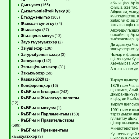
абы и цIэр. Ар 
Дыгъуасэ
(165)
фIыцIэ, жэз тас
ДызыгъэпIейтей Iуэху
(6)
Абдежым, мыжур
къызэдищтэщ, щ
Егъэджэныгъэ
(303)
жиIар уи фIэщ 
Жыжьэ-гъунэгъу
(74)
Iэжьэ папщIэ та
Жылагъуэ
(37)
Апхуэдэу гъэщI
сысабиящ. Ар м
Жьыщхьэ махуэ
(13)
зыбжанэм ар щы
Зауэ гъуэгуанэхэр
(2)
Ди адэшхуэ Чыл
ЗэIущIэхэр
(136)
жагъуэ зэрыхъу
ЗэгурыIуэныгъэхэр
Чылар и фIэщыг
(3)
щIалэгъуэм Куш
Зэпеуэхэр
(142)
Хьэжмырзэ, Арг
ЗэпыщIэныгъэхэр
(31)
А лъэхъэнэм ди
Зэхыхьэхэр
(59)
Кавказ-2020
(1)
Тыркум щыпсэу 
Конференцхэр
1879 гъэм Чыла
(16)
щытамкIэ, Алий
КъБР-м и Iэтащхьэ
(243)
Джырандыкъуэ п
КъБР-м и Жылагъуэ палатэм
и цIэу, ди Къэб
(12)
Тыркум щепсыха
КъБР-м и махуэм
(1)
1991 гъэм и шы
КъБР-м и Парламентым
тэрэз дыдэу ищ
(150)
гу лъитэу цIых
КъБР-м и Правительствэм
цIэхэр къыздих
(689)
Министерствэм и
КъБР-м и Президентым
Кушмэзыкъуей д
къыхуатххэр
(3)
щыпсэу я лъэпк