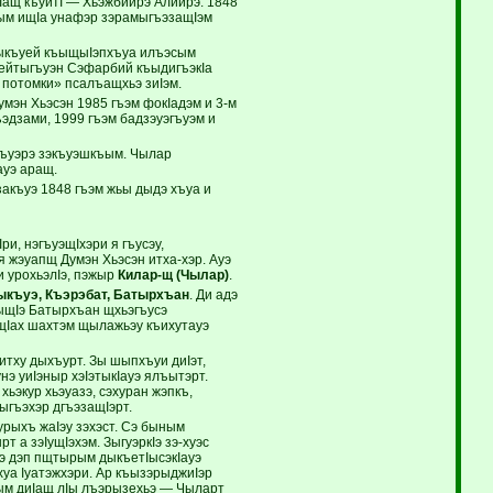
Iащ къуитI — Хьэжбийрэ Алийрэ. 1848
дым ищIа унафэр зэрамыгъэзащIэм
зыкъуей къыщыIэпхъуа илъэсым
Бейтыгъуэн Сэфарбий къыдигъэкIа
 потомки» псалъащхьэ зиIэм.
умэн Хьэсэн 1985 гъэм фокIадэм и 3-м
эдзами, 1999 гъэм бадзэуэгъуэм и
къуэрэ зэкъуэшкъым. Чылар
ауэ аращ.
закъуэ 1848 гъэм жьы дыдэ хъуа и
и, нэгъуэщIхэри я гъусэу,
я жэуапщ Думэн Хьэсэн итха-хэр. Ауэ
и урохьэлIэ, пэжыр
Килар-щ (Чылар)
.
къуэ, Къэрэбат, Батырхъан
. Ди адэ
ыщIэ Батырхъан щхьэгъусэ
щIах шахтэм щылажьэу къихутауэ
тху дыхъурт. Зы шыпхъуи диIэт,
э уиIэныр хэIэтыкIауэ ялъытэрт.
хьэкур хьэуазэ, сэхуран жэпкъ,
ыгъэхэр дгъэзащIэрт.
урыхъ жаIэу зэхэст. Сэ быным
т а зэIущIэхэм. ЗыгуэркIэ зэ-хуэс
фIэ дэп пщтырым дыкъетIысэкIауэ
хуа Iуатэжхэри. Ар къызэрыджиIэр
ъым диIащ лIы лъэрызехьэ — Чыларт