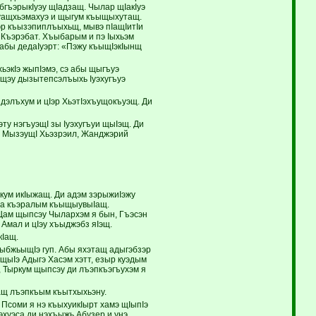
ебгъэрыкIуэу щIадзащ. Чылар щIакIуэ
 Iуащхьэмахуэ и щыгум къыщыхутащ.
р къызэпиплъыхьщ, мывэ пIащIитIи
 Къэрэбат. Хъыбарым и пэ Iыхьэм
 абы дедаIуэрт: «Пэжу къыщIэкIынщ
ьэкIэ жыпIэмэ, сэ абы щыгъуэ
ащэу дызытепсэлъыхь Iуэхугъуэ
дэлъхум и цIэр ХьэтIэхъущокъуэщ. Ди
у нэгъуэщI зы Iуэхугъуи щыIэщ. Ди
, МызэущI Хьэзрэил, Жанджэрий
кум икIыжащ. Ди адэм зэрыжиIэжу
й а къэралым къыщыувыIащ.
Щам щыпсэу Чылархэм я бын, Гъэсэн
 Амал и цIэу хъыджэбз яIэщ.
кIащ.
ныбжьыщIэ гуп. Абы яхэтащ адыгэбзэр
щыIэ Адыгэ Хасэм хэтт, езыр куэдым
, Тыркум щыпсэу ди лъэпкъэгъухэм я
уащ лъэпкъым къытхыхьэну.
Псоми я нэ къыхуикIырт хамэ щIыпIэ
эхуэса ди нэхъыжь Абузер и унэ