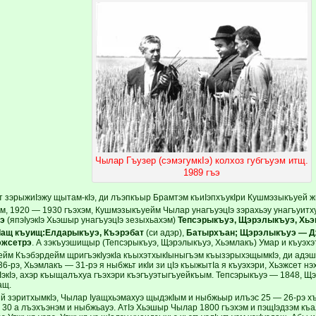
Чылар Гъузер (сэмэгумкIэ) колхоз губгъуэм итщ.
1989 гъэ
т зэрыжиIэжу щытам-кIэ, ди лъэпкъыр Брамтэм къиIэпхъукIри Кушмэзыкъуей 
эм, 1920 — 1930 гъэхэм, Кушмэзыкъуейм Чылар унагъуэцIэ зэрахьэу унагъуитх
э
(япэIуэкIэ Хьэшыр унагъуэцIэ зезыхьахэм)
Тепсэрыкъуэ, Щэрэлыкъуэ, Хь
Iащ къуищ:Елдарыкъуэ, Къэрэбат
(cи адэр),
Батырхъан; Щэрэлыкъуэ — Д
эжсетрэ
. А зэкъуэшищыр (Тепсэрыкъуэ, Щэрэлыкъуэ, Хьэмлакъ) Умар и къуэхэт
ейм Къэбэрдейм щригъэкIуэкIа къыхэтхыкIыныгъэм къызэрыхэщымкIэ, ди адэшх
-рэ, Хьэмлакъ — 31-рэ я ныбжьт икIи зи цIэ къыжытIа я къуэхэри, Хьэжсет нэх
кIэ, ахэр къыщалъхуа гъэхэри къэгъуэтыгъуейкъым. Тепсэрыкъуэ — 1848, Щ
ащ.
й зэритхымкIэ, Чылар Iуащхьэмахуэ щыдэкIым и ныбжьыр илъэс 25 — 26-рэ хъ
 30 а лъэхъэнэм и ныбжьауэ. АтIэ Хьэшыр Чылар 1800 гъэхэм и пэщIэдзэм къ