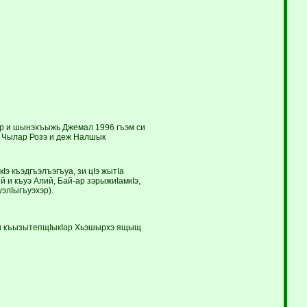
ар и шынэхъыжь Джемал 1996 гъэм си
м Чылар Розэ и деж Налшык
э къэдгъэлъэгъуа, зи цIэ жытIа
 и къуэ Алий, Бай-ар зэрыжиIамкIэ,
элIыгъуэхэр).
ори къызытепщIыкIар Хьэшырхэ ящыщ