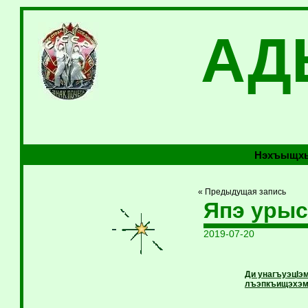
АД
Нэхъыщхь
« Предыдущая запись
Япэ урыс
2019-07-20
Ди унагъуэцIэ
лъэпкъищэхэм 