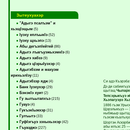
Зытеухуахэр
"Адыгэ псалъэм" и
хьэщIэщым
(5)
Iуэху еплъыкIэ
(52)
Iуэху щхьэпэ
(13)
Абы дегъэпIейтей
(86)
Адыгэ лъагъуэжьхэмкIэ
(6)
Адыгэ хабзэ
(9)
Адыгэ цIэрыIуэхэр
(4)
Адыгэбзэм и махуэм
ирихьэлIэу
(11)
Адыгэбзэр ядж
Си адэ Къэрэба
(4)
Дэ ди сабиигъу
Банк Iуэхухэр
(29)
щытащ
Чыларх
БэнэкIэ хуит
(2)
Тепсэрыкъуэ и
Гу зылъытапхъэ
(215)
Хьэпагуэрэ Хь
Гуауэ
(4)
1886 гъэм Урыс
Щэрэлыкъуэ — 36
ГукъэкIыжхэр
(31)
ныбжьыр щытщIэ
Гулъытэ
(33)
гъэхэм къалъху
ГуфIэгъуэ зэхыхьэхэр
(42)
Шортэн Аскэрби
абы илъэс 25 —
Гъуазджэ
(227)