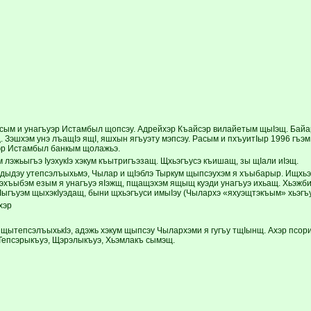
асым и унагъуэр Истамбыл щопсэу. Адрейхэр Къайсэр вилайетым щыIэщ. Бай
. Зэшхэм унэ лъащIэ ящI, яшхын ягъуэту мэпсэу. Расым и пхъуитIыр 1996 гъэ
эр Истамбыл банкым щолажьэ.
 лэжьыгъэ IуэхукIэ хэкум къытригъэзащ. Щхьэгъусэ къишащ, зы щIали иIэщ.
 дыдэу утепсэлъыхьмэ, Чылар и щIэблэ Тыркум щыпсэухэм я хъыбарыр. ИщхьэкI
нэхъыбэм езым я унагъуэ яIэжщ, пщащэхэм ящыщ куэди унагъуэ ихьащ. Хьэжбий
лIыгъуэм щыхэкIуэдащ, быни щхьэгъуси имыIэу (Чылархэ «яхуэщтэкъым» хьэгъу
хэр
щытепсэлъыхькIэ, адэжь хэкум щыпсэу Чылархэми я гугъу тщIынщ. Ахэр пс
 Тепсэрыкъуэ, Щэрэлыкъуэ, Хьэмлакъ сымэщ.