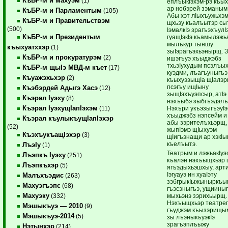
КъБР-м и махуэм
(1)
еплъыкIэхэм-рэ къых
ар нобэрей зэманым
КъБР-м и Парламентым
(105)
Абы хэт лIыхъужьхэм
КъБР-м и Правительствэм
щхьэу къалъытэр сыт
(500)
IэмалкIэ зрагъэхъулI
КъБР-м и Президентым
гуащIэкIэ къамылэжь
мылъкур тыншу
къыхуатххэр
(1)
зыIэрагъэхьэнырщ. 
КъБР-м и прокуратурэм
(2)
ишэгъуэ хъыджэбз
тхьэIухудым псэлъых
КъБР-м щыIэ МВД-м къет
(17)
куэдми, лъагъуныгъэ
Къуажэхьхэр
(2)
къыхуэзыщIа щIалэ
псэгъу ищIыну
Къэбэрдей Адыгэ Хасэ
(12)
зыщIэхъуэпсыр, атIэ
Къэрал Iуэху
(8)
нэхъыбэ зыбгъэдэл
Къэрал IуэхущIапIэхэм
Нэхъри укъэзыгъэуI
(11)
хъыджэбз нэпсейм и
Къэрал къулыкъущIапIэхэр
абы зэрителъхьэрщ,
(52)
жыпIэмэ щIыхуэм
КъэхъукъащIэхэр
(3)
щIигъэнащи ар хэкIы
къелъытэ.
ЛъэIу
(1)
Театрым и лэжьакIуэ
Лъэпкъ Iуэху
(251)
къалэн нэхъыщхьэр 
Лъэпкъхэр
(5)
ягъэдыхьэшхыу, арт
Iэгуауэ ин хуаIэту
Малъхъэдис
(263)
зэбгрыкIыжыныркъым
Махуэгъэпс
(68)
гъэсэныгъэ, ущиины
Махуэку
мыхьэнэ зэрихьырщ.
(332)
Нэхъыщхьэр театре
Мэшыкъуэ — 2010
(9)
гъуджэм къызэрищым
Мэшыкъуэ-2014
(5)
зы лъэныкъуэкIэ
зрагъэплъыжу
Нэтынхэр
(214)