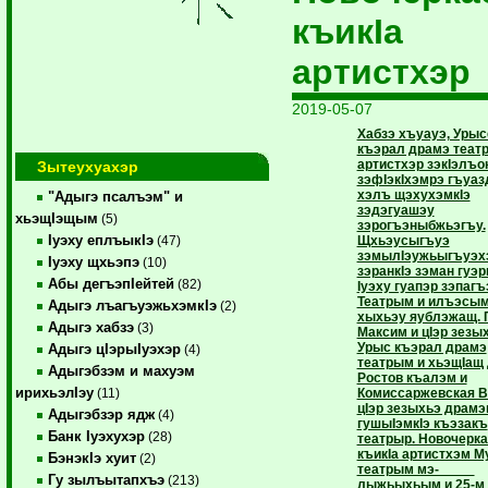
къикIа
артистхэр
2019-05-07
Хабзэ хъуауэ, Урыс
къэрал драмэ теат
артистхэр зэкIэлъок
Зытеухуахэр
зэфIэкIхэмрэ гъуа
хэлъ щэхухэмкIэ
"Адыгэ псалъэм" и
зэдэгуашэу
хьэщIэщым
(5)
зэрогъэныбжьэгъу.
Iуэху еплъыкIэ
Щхьэусыгъуэ
(47)
зэмылIэужьыгъуэх
Iуэху щхьэпэ
(10)
зэранкIэ зэман гуэрк
Абы дегъэпIейтей
(82)
Iуэху гуапэр зэпагъ
Театрым и илъэсы
Адыгэ лъагъуэжьхэмкIэ
(2)
хыхьэу яублэжащ. 
Адыгэ хабзэ
(3)
Максим и цIэр зезы
Урыс къэрал драмэ
Адыгэ цIэрыIуэхэр
(4)
театрым и хьэщIащ 
Адыгэбзэм и махуэм
Ростов къалэм и
ирихьэлIэу
Комиссаржевская В.
(11)
цIэр зезыхьэ драм
Адыгэбзэр ядж
(4)
гушыIэмкIэ къэзакъ
Банк Iуэхухэр
(28)
театрыр. Новочерка
къикIа артистхэм М
БэнэкIэ хуит
(2)
театрым мэ-
Гу зылъытапхъэ
(213)
лыжьыхьым и 25-м