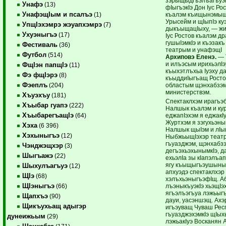
зэрыщыдгъэлъагъуэ
Унафэ
(13)
фIыгъэкIэ Дон Iус Ро
УнафэщIым и псалъэ
къалэм къищынэмыщ
(1)
Урысейм и щIыпIэ к
УпщIэхэмрэ жэуапхэмрэ
(7)
дыкъыщацIыху, — жи
Ухуэныгъэ
(17)
Iус Ростов къалэм д
гушыIэмкIэ и къэзакъ
Фестиваль
(36)
театрым и унафэщI
Футбол
(514)
Архиповэ Еленэ.
— 
и илъэсым ирихьэлIэ
ФщIэн папщIэ
(11)
къыхэтлъхьа Iуэху д
Фэ фщIэрэ
(8)
къыддиIыгъащ Росто
Фэеплъ
областым щэнхабзэм
(204)
министерствэм.
Хъуэхъу
(181)
Спектаклхэм ирагъэ
Хъыбар гуапэ
(222)
Налшык къалэм и ку
ХъыбарегъащIэ
еджапIэхэм я еджакIу
(64)
Журтхэм я зэгухьэны
Хэха
(6 396)
Налшык щыIэм и лIык
Хэхыныгъэ
(12)
НыбжьыщIэхэр теат
гъуазджэм, щэнхабз
Чэнджэщхэр
(3)
дегъэхьэхынымкIэ, д
Шыгъажэ
(22)
ехьэлIа зы кIапэлъап
ягу къыщыгъэушыны
Шыхулъагъуэ
(12)
апхуэдэ спектаклхэр
ЩIэ
(68)
хэлъхьэныгъэфIщ. А
ЩIэныгъэ
лъэныкъуэкIэ хьэщIэ
(66)
ягъэлъэгъуа лэжьыгъ
Щапхъэ
(90)
дауи, уасэншэщ. Ахэ
Щикъухьащ адыгэр
игъэуващ Чуваш Рес
гъуазджэхэмкIэ щIыхь
дунеижьым
(29)
лэжьакIуэ Восканян 