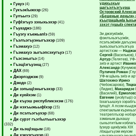
удихьэхыу
Гуауэ
(4)
щагъэлъэгъуащ
ГукъэкIыжхэр
(26)
Островский Алекса
Гулъытэ
«Бешеные деньги» 
(29)
къытращIыкIа Iыхьи
ГуфIэгъуэ зэхыхьэхэр
(41)
зэхэт гушыIэ спект
Гъуазджэ
(186)
Зи джэгукIэкIи,
Гъуэгу къежьапIэ
(59)
фэилъхьэгъуэкIи,
Гъэлъэгъуэныгъэхэр
(109)
псэлъэкIэкIи дагъуэ
Гъэмахуэ
зыкъэзыгъэлъэгъуа
(12)
артистхэм —
Наджа
Гъэмахуэ зыгъэпсэхугъуэ
(17)
Сергей
(Васильков),
Гъэсэныгъэ
(14)
Артур
(Телятев), УФ
зиIэ и артист
Иванко
ГъэщIэгъуэнщ
(27)
Александр
(Кучумов)
ДАХ
(69)
Пуличев Роман
(Глу
УФ-м щIыхь зиIэ и ар
Джэрпэджэж
(9)
Шатохинэ Иринэ
Дзюдо
(2)
(Чебоксаровэ),
Тоцка
Ди зэпыщIэныгъэхэр
(Лидие),
Макаридзе 
(33)
(Василий),
Ермолов
Ди куейхэм
(1)
Евгение
(унэIутыр) 
Ди къуэш республикэхэм
(176)
Iэзагъышхуэ зэрабг
IупщIт. А псом къыдэк
Ди нэхъыжьыфIхэр
(15)
спектаклым кърихьэл
Ди псэлъэгъухэр
(68)
театреплъхэр нобэр
зэманым дыхашу
Ди сурэт гъэтIылъыгъэхэр
сыхьэтитIым нэблагъ
(332)
Iуэхур щекIуэкIа XIX
Ди хьэщIэщым
(18)
лIэщыгъуэм икухэм
Ди хэкуэгъухэр
(4)
«дызэрыщагъэхьэщI