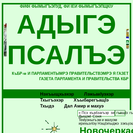
ФИФI ФЫМЫГЪЭПУД, ФИ IЕЙ ФЫМЫГЪЭПЩКIУ
АДЫГЭ
ПСАЛЪЭ
КъБР-м И ПАРЛАМЕНТЫМРЭ ПРАВИТЕЛЬСТВЭМРЭ Я ГАЗЕТ
ГАЗЕТА ПАРЛАМЕНТА И ПРАВИТЕЛЬСТВА КБР
Нэхъыщхьэхэр
Лэжьакlуэхэр
Тхыгъэхэр
Хъыбарегъащlэ
Тхыдэ
Дал Амир и махуэ
« Псэ къабзагъэр зи гъащIэ г
ДыщэкI Соня
ТекIуэныгъэм и махуэм
ирихьэлIэу НэщIэпыджэ зэкъу
Новочерка