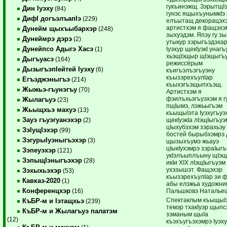
гукъинэжщ. ЗэрытщIэ
Дин Iуэху
(84)
гунэс ящыхъунымкIэ 
ДифI догъэлъапIэ
(229)
елъытащ декорацэх
артистхэм я фащэхэ
Дунейм щыхъыбархэр
(248)
зыхуэдэм. Япэу гу з
Дунеймрэ дэрэ
(2)
утыкур зэрыгъэдэха
Дунейпсо Адыгэ Хасэ
Iуэхур щекIуэкI унагъ
(1)
хьэщIэщыр щIэщыгъ
Дыгъуасэ
(164)
режиссёрым
ДызыгъэпIейтей Iуэху
(6)
къигъэлъэгъуэну
къызэрехъулIар
Егъэджэныгъэ
(214)
къыхэгъэщыпхъэщ.
Жыжьэ-гъунэгъу
(70)
Артистхэм я
фэилъхьэгъуэхэм я г
Жылагъуэ
(23)
пщIымэ, лэжьыгъэм
Жьыщхьэ махуэ
(13)
къыщыIэта Iуэхугъуэ
Зауэ гъуэгуанэхэр
щекIуэкIа лIэщIыгъуэ
(2)
цIыхубзхэм зэрахьэу
ЗэIущIэхэр
(99)
бостей бырыбхэмрэ 
ЗэгурыIуэныгъэхэр
(3)
щызыхъумэ жьауэ
цIыкIухэмрэ зэраIыг
Зэпеуэхэр
(121)
укIэлъыплъыну щIэщ
ЗэпыщIэныгъэхэр
(28)
икIи XIX лIэщIыгъуэм
ухэзышэт. Фащэхэр
Зэхыхьэхэр
(53)
къызэрехъулIар зи 
Кавказ-2020
(1)
абы елэжьа художни
Конференцхэр
Пальшковэ Наталье
(16)
Спектаклым къыщыI
КъБР-м и Iэтащхьэ
(239)
темэр тхакIуэр щыпс
КъБР-м и Жылагъуэ палатэм
зэманым щыIа
(12)
къэхъугъэхэмрэ Iуэху