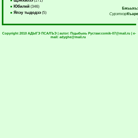
Щэнхабзэ
(171)
Юбилей
(346)
Бжьыхьэ
Япэу тыдодзэ
(5)
Сурэтхэр
Къаре
Copyright 2010 АДЫГЭ ПСАЛЪЭ | autor:
Пщыбыхь Рустам:
comik-07@mail.ru
| e-
mail:
adyghe@mail.ru