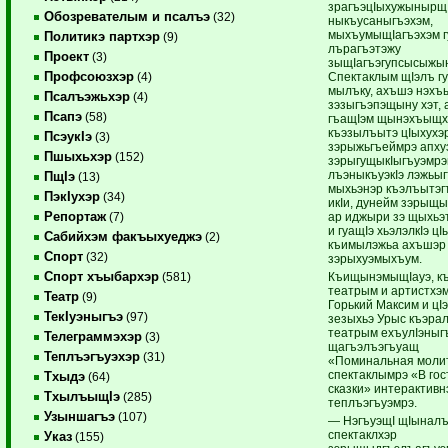
зрагъэцIыхужынырщ,
Обозревателым и псалъэ
(32)
ныкъусаныгъэхэм,
мыхъумыщIагъэхэм г
Политикэ партхэр
(9)
лърагъэтэжу
Проект
(3)
зыщIагъэгупсысыжы
Профсоюзхэр
Спектаклым щIэлъ г
(4)
мылъку, ахъшэ нэхъ
Псалъэжьхэр
(4)
зэзыгъэпэщыну хэт, 
Псапэ
(58)
гъащIэм щынэхъыщх
къэзылъытэ цIыхухэ
ПсэукIэ
(3)
зэрыжьгъеймрэ апху
Пшыхьхэр
(152)
зэрыгущыкIыгъуэмрэ
лъэныкъуэкIэ лэжьыг
ПщIэ
(13)
мыхьэнэр къэлъытэ
ПэкIухэр
(34)
икIи, дунейм зэрыщы
Репортаж
ар иджыри зэ щыхьэ
(7)
и гуащIэ хьэлэлкIэ цI
Сабийхэм факъыхуеджэ
(2)
къимылэжьа ахъшэр 
Спорт
(32)
зэрыхуэмыхъум.
Спорт хъыбархэр
КъищынэмыщIауэ, к
(581)
театрым и артистхэ
Театр
(9)
Горький Максим и цI
ТекIуэныгъэ
(97)
зезыхьэ Урыс къэра
театрым ехъулIэныгъ
Телеграммэхэр
(3)
щагъэлъэгъуащ
Теплъэгъуэхэр
(31)
«Поминальная моли
спектаклымрэ «В гос
Тхыдэ
(64)
сказки» интерактивн
ТхылъыщIэ
(285)
теплъэгъуэмрэ.
Узыншагъэ
(107)
— НэгъуэщI щIыналъ
спектаклхэр
Указ
(155)