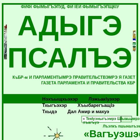
ФИФI ФЫМЫГЪЭПУД, ФИ IЕЙ ФЫМЫГЪЭПЩКIУ
АДЫГЭ
ПСАЛЪЭ
КъБР-м И ПАРЛАМЕНТЫМРЭ ПРАВИТЕЛЬСТВЭМРЭ Я ГАЗЕТ
ГАЗЕТА ПАРЛАМЕНТА И ПРАВИТЕЛЬСТВА КБР
Нэхъыщхьэхэр
Лэжьакlуэхэр
Тхыгъэхэр
Хъыбарегъащlэ
Тхыдэ
Дал Амир и махуэ
«
ТекIуэныгъэмрэ ЩIыхьымрэ
лъагъуэ
Лъэпкъ пшыналъэм
«Вагъуэшэ