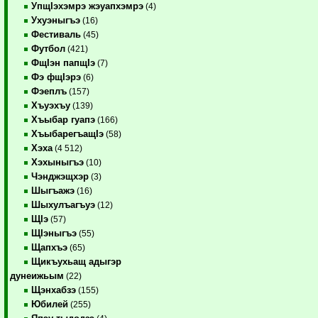
УпщIэхэмрэ жэуапхэмрэ
(4)
Ухуэныгъэ
(16)
Фестиваль
(45)
Футбол
(421)
ФщIэн папщIэ
(7)
Фэ фщIэрэ
(6)
Фэеплъ
(157)
Хъуэхъу
(139)
Хъыбар гуапэ
(166)
ХъыбарегъащIэ
(58)
Хэха
(4 512)
Хэхыныгъэ
(10)
Чэнджэщхэр
(3)
Шыгъажэ
(16)
Шыхулъагъуэ
(12)
ЩIэ
(57)
ЩIэныгъэ
(55)
Щапхъэ
(65)
Щикъухьащ адыгэр
дунеижьым
(22)
Щэнхабзэ
(155)
Юбилей
(255)