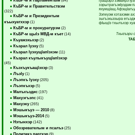
КъБР-м и Парламентым
(84)
гуащIэрэ зэманрэ Iуэ
зэрытрагъэкIуэдам п
КъБР-м и Правительствэм
яхуищIащ АфэщIагъу
(322)
Зэпеуэм хэтахэми ах
КъБР-м и Президентым
зыгъэхьэзыра егъэд
къыхуатххэр
(1)
фIыщIэ тхылъхэр ху
КъБР-м и прокуратурэм
(2)
Тхыгъэри 
КъБР-м щыIэ МВД-м къет
(14)
ТА
Къуажэхьхэр
(2)
Къэрал Iуэху
(5)
Къэрал IуэхущIапIэхэм
(11)
Къэрал къулыкъущIапIэхэр
(45)
КъэхъукъащIэхэр
(3)
ЛъэIу
(1)
Лъэпкъ Iуэху
(205)
Лъэпкъхэр
(5)
Малъхъэдис
(197)
Махуэгъэпс
(41)
Махуэку
(265)
Мэшыкъуэ — 2010
(8)
Мэшыкъуэ-2014
(5)
Нэтынхэр
(142)
Обозревателым и псалъэ
(25)
Политикэ партхэр
(9)