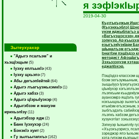
я зэфIэкIы
2019-04-30
Къулъкъужын Ищх
(Къуэнхьэблэ) Щэнх
унэм иджыблагъэ щ
«Вагъуэшэсхэр» д
зэпеуэр. Ар къызэ
езыгъэкIуэкIари Ба
Зытеухуахэр
щIыналъэм егъэдж
IэнатIэм пэщIэдзэ к
"Адыгэ псалъэм" и
методист АфэщIагъ
Зэхьэзэхуэм хэтащ
хьэщIэщым
(5)
еджапIэхэр.
Iуэху еплъыкIэ
(43)
Iуэху щхьэпэ
(7)
ПэщIэдзэ классхэм 
бзэм зегъэужьыным,
Абы дегъэпIейтей
(64)
зыщыIууэ Iуэхугъуэхэ
Адыгэ лъагъуэжьхэмкIэ
(1)
цIыкIухэр хэгъэплъэ
лъэпкъым къыдекIуэк
Адыгэ хабзэ
(3)
ауанхэмрэ ящIэлъ гу
Адыгэ цIэрыIуэхэр
(4)
нэхъыщхьэр зыхегъэ
Адыгэбзэм и махуэм
итыкIэм егъэсэным, з
зыбгъэдэлъ сабийхэ
ирихьэлIэу
(11)
лъэпкъ хабзэм дегъ
Адыгэбзэр ядж
(2)
хуэунэтIат зэхьэзэху
Банк Iуэхухэр
(24)
Зэпеуэр IыхьиплIу гу
«Хъуэхъуэрисэ, пса
БэнэкIэ хуит
(2)
зэреджэр япэ Iыхьэ
Гу зылъытапхъэ
(162)
хэта гупхэм къэпщыт