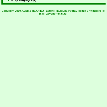
Япэу тыдодзэ
(4)
Copyright 2010 АДЫГЭ ПСАЛЪЭ | autor:
Пщыбыхь Рустам:
comik-07@mail.ru
| e-
mail:
adyghe@mail.ru