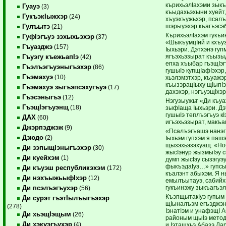
кърихьэлIахэми зык
Гуауэ
(3)
къыдахьэхыни хуейт,
ГукъэкIыжхэр
(24)
хъуэхъужьхэр, псалъ
шэрыуэхэр къагъэсэб
Гулъытэ
(21)
КърихьэлIахэм гукъ
ГуфIэгъуэ зэхыхьэхэр
(37)
«ШыкъумцIий и кхъуз
Гъуазджэ
(157)
Iыхьэри. Дэтхэнэ гупм
ягъэхьэзырат къызы
Гъуэгу къежьапIэ
(42)
епха хъыбар гъэщIэг
Гъэлъэгъуэныгъэхэр
(86)
гушыIэ купщIафIэхэр,
Гъэмахуэ
(10)
хьэлэмэтхэр, къуажэ
къызэрацIыху щIыпIэх
Гъэмахуэ зыгъэпсэхугъуэ
(17)
дахэхэр, нэгъуэщIхэр
Гъэсэныгъэ
(12)
Нэгузыужьт «Ди къу
ГъэщIэгъуэнщ
(18)
зыфIаща Iыхьэри. Дэ
гушыIэ теплъэгъуэ кI
ДАХ
(60)
игъэхьэзырат, макъам
Джэрпэджэж
(9)
«Псалъэгъашэ нанэ
Дзюдо
(2)
Iыхьэм гупхэм я паш
щызэхьэзэхуащ. «Но
Ди зэпыщIэныгъэхэр
(30)
жысIэнур жызмыIэу с
Ди куейхэм
(1)
думп жысIэу сызэгуэ
фыкъэдаIуэ…» гупсы
Ди къуэш республикэхэм
(172)
къалэнт абыхэм. Я 
Ди нэхъыжьыфIхэр
(12)
емылъытауэ, сабийхэ
гукъинэжу зыкъагъэ
Ди псэлъэгъухэр
(56)
КъэпщытакIуэ гупым
Ди сурэт гъэтIылъыгъэхэр
щIыналъэм егъэджэн
(278)
IэнатIэм и унафэщI 
Ди хьэщIэщым
(26)
районым щыIэ метод
Ди хэкуэгъухэр
(4)
и Iэтащхьэ Абазэ Ла