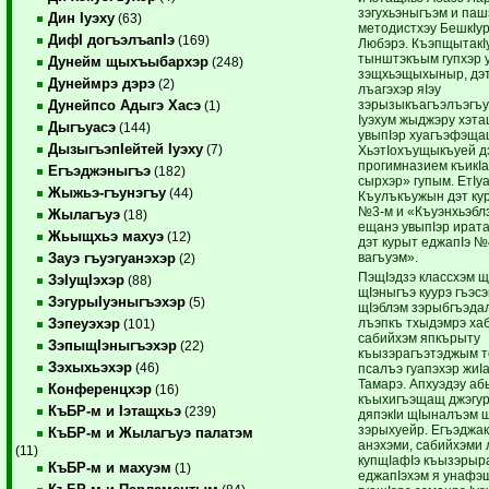
зэгухьэныгъэм и паш
Дин Iуэху
(63)
методистхэу БешкIу
ДифI догъэлъапIэ
(169)
Любэрэ. КъэпщытакIу
тынштэкъым гупхэр у
Дунейм щыхъыбархэр
(248)
зэщхьэщыхыныр, дэт
Дунеймрэ дэрэ
(2)
лъагэхэр яIэу
зэрызыкъагъэлъэгъу
Дунейпсо Адыгэ Хасэ
(1)
Iуэхум жыджэру хэта
Дыгъуасэ
(144)
увыпIэр хуагъэфэщ
ДызыгъэпIейтей Iуэху
(7)
ХьэтIохъущыкъуей д
прогимназием къикI
Егъэджэныгъэ
(182)
сырхэр» гупым. ЕтIу
Жыжьэ-гъунэгъу
(44)
Къулъкъужын дэт ку
№3-м и «Къуэнхьэблэ
Жылагъуэ
(18)
ещанэ увыпIэр ират
Жьыщхьэ махуэ
(12)
дэт курыт еджапIэ №
вагъуэм».
Зауэ гъуэгуанэхэр
(2)
ПэщIэдзэ классхэм 
ЗэIущIэхэр
(88)
щIэныгъэ куурэ гъэсэ
ЗэгурыIуэныгъэхэр
(5)
щIэблэм зэрыбгъэда
лъэпкъ тхыдэмрэ ха
Зэпеуэхэр
(101)
сабийхэм япкърыту
ЗэпыщIэныгъэхэр
(22)
къызэрагъэтэджым т
Зэхыхьэхэр
(46)
псалъэ гуапэхэр жи
Тамарэ. Апхуэдэу аб
Конференцхэр
(16)
къыхигъэщащ джэгур
КъБР-м и Iэтащхьэ
(239)
дяпэкIи щIыналъэм щ
зэрыхуейр. ЕгъэджакI
КъБР-м и Жылагъуэ палатэм
анэхэми, сабийхэми
(11)
купщIафIэ къызэрыра
КъБР-м и махуэм
(1)
еджапIэхэм я унафэщ