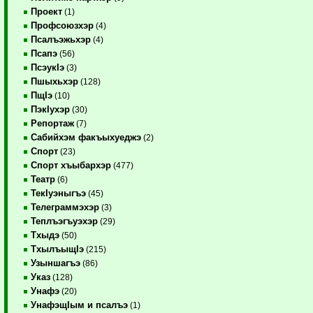
Проект
(1)
Профсоюзхэр
(4)
Псалъэжьхэр
(4)
Псапэ
(56)
ПсэукIэ
(3)
Пшыхьхэр
(128)
ПщIэ
(10)
ПэкIухэр
(30)
Репортаж
(7)
Сабийхэм факъыхуеджэ
(2)
Спорт
(23)
Спорт хъыбархэр
(477)
Театр
(6)
ТекIуэныгъэ
(45)
Телеграммэхэр
(3)
Теплъэгъуэхэр
(29)
Тхыдэ
(50)
ТхылъыщIэ
(215)
Узыншагъэ
(86)
Указ
(128)
Унафэ
(20)
УнафэщIым и псалъэ
(1)