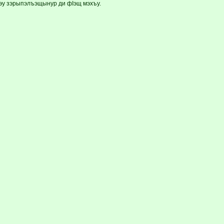
Iэу зэрыпэлъэщынур ди фIэщ мэхъу.