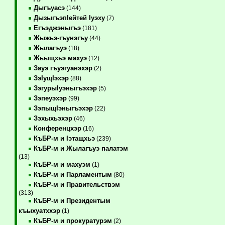
Дыгъуасэ
(144)
ДызыгъэпIейтей Iуэху
(7)
Егъэджэныгъэ
(181)
Жыжьэ-гъунэгъу
(44)
Жылагъуэ
(18)
Жьыщхьэ махуэ
(12)
Зауэ гъуэгуанэхэр
(2)
ЗэIущIэхэр
(88)
ЗэгурыIуэныгъэхэр
(5)
Зэпеуэхэр
(99)
ЗэпыщIэныгъэхэр
(22)
Зэхыхьэхэр
(46)
Конференцхэр
(16)
КъБР-м и Iэтащхьэ
(239)
КъБР-м и Жылагъуэ палатэм
(13)
КъБР-м и махуэм
(1)
КъБР-м и Парламентым
(80)
КъБР-м и Правительствэм
(313)
КъБР-м и Президентым
къыхуатххэр
(1)
КъБР-м и прокуратурэм
(2)