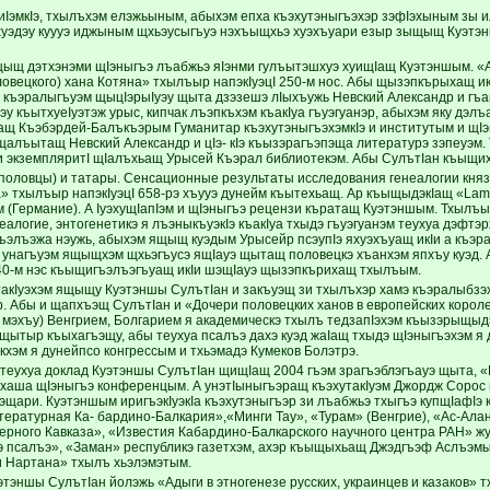
IэмкIэ, тхылъхэм елэжьыным, абыхэм епха къэхутэныгъэхэр зэфIэхыным зы и
пхуэдэу куууэ иджыным щхьэусыгъуэ нэхъыщхьэ хуэхъуари езыр зыщыщ Куэтэн
ыщ дэтхэнэми щIэныгъэ лъабжьэ яIэнми гулъытэшхуэ хуищIащ Куэтэншым. «
оловецкого) хана Котяна» тхылъыр напэкIуэцI 250-м нос. Абы щызэпкърыхащ и
 къэралыгъуэм щыцIэрыIуэу щыта дзэзешэ лIыхъужь Невский Александр и гъащ
у къытхуеIуэтэж урыс, кипчак лъэпкъхэм къакIуа гъуэгуанэр, абыхэм яку дэлъ
ащ Къэбэрдей-Балъкъэрым Гуманитар къэхутэныгъэхэмкIэ и институтым и щIэ
щалъытащ Невский Александр и цIэ- кIэ къызэрагъэпэща литературэ зэпеуэм
 и экземпляритI щIалъхьащ Урысей Къэрал библиотекэм. Абы СулътIан къыщихь
 (половцы) и татары. Сенсационные результаты исследования генеалогии кня
а» тхылъыр напэкIуэцI 658-рэ хъууэ дунейм къытехьащ. Ар къыщыдэкIащ «Lamb
м (Германие). А IуэхущIапIэм и щIэныгъэ рецензи къратащ Куэтэншым. Тхыл
еалогие, энтогенетикэ я лъэныкъуэкIэ къакIуа тхыдэ гъуэгуанэм теухуа дэфтэр
ъэлъэжа нэужь, абыхэм ящыщ куэдым Урысейр псэупIэ яхуэхъуащ икIи а къэр
унагъуэм ящыщхэм щхьэгъусэ ящIауэ щытащ половецкэ хъанхэм япхъу куэд. А
40-м нэс къыщигъэлъэгъуащ икIи шэщIауэ щызэпкърихащ тхылъым.
такIуэхэм ящыщу Куэтэншы СулътIан и закъуэщ зи тхылъхэр хамэ къэралыбзэх
. Абы и щапхъэщ СулътIан и «Дочери половецких ханов в европейских короле
рэ мэхъу) Венгрием, Болгарием я академическэ тхылъ тедзапIэхэм къызэрыщыд
щытыр къыхагъэщу, абы теухуа псалъэ дахэ куэд жаIащ тхыдэ щIэныгъэхэм я
кхэм я дунейпсо конгрессым и тхьэмадэ Кумеков Болэтрэ.
 ятеухуа доклад Куэтэншы СулътIан щищIащ 2004 гъэм зрагъэблэгъауэ щыта, «
аша щIэныгъэ конференцым. А унэтIыныгъэращ къэхутакIуэм Джордж Сорос 
щари. Куэтэншым иригъэкIуэкIа къэхутэныгъэр зи лъабжьэ тхыгъэ купщIафIэ 
тературная Ка- бардино-Балкария»,«Минги Тау», «Турам» (Венгрие), «Ас-Алан
ерного Кавказа», «Известия Кабардино-Балкарского научного центра РАН» ж
э псалъэ», «Заман» республикэ газетхэм, ахэр къыщыхьащ Джэдгъэф Аслъэм
и Нартана» тхылъ хьэлэмэтым.
тэншы СулътIан йолэжь «Адыги в этногенезе русских, украинцев и казаков»