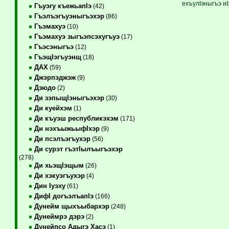
ехъулIэныгъэ и
Гъуэгу къежьапIэ
(42)
Гъэлъэгъуэныгъэхэр
(86)
Гъэмахуэ
(10)
Гъэмахуэ зыгъэпсэхугъуэ
(17)
Гъэсэныгъэ
(12)
ГъэщIэгъуэнщ
(18)
ДАХ
(59)
Джэрпэджэж
(9)
Дзюдо
(2)
Ди зэпыщIэныгъэхэр
(30)
Ди куейхэм
(1)
Ди къуэш республикэхэм
(171)
Ди нэхъыжьыфIхэр
(9)
Ди псэлъэгъухэр
(56)
Ди сурэт гъэтIылъыгъэхэр
(278)
Ди хьэщIэщым
(26)
Ди хэкуэгъухэр
(4)
Дин Iуэху
(61)
ДифI догъэлъапIэ
(166)
Дунейм щыхъыбархэр
(248)
Дунеймрэ дэрэ
(2)
Дунейпсо Адыгэ Хасэ
(1)