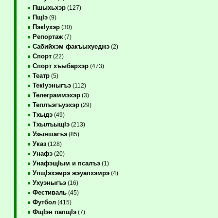
Пшыхьхэр
(127)
ПщIэ
(9)
ПэкIухэр
(30)
Репортаж
(7)
Сабийхэм факъыхуеджэ
(2)
Спорт
(22)
Спорт хъыбархэр
(473)
Театр
(5)
ТекIуэныгъэ
(112)
Телеграммэхэр
(3)
Теплъэгъуэхэр
(29)
Тхыдэ
(49)
ТхылъыщIэ
(213)
Узыншагъэ
(85)
Указ
(128)
Унафэ
(20)
УнафэщIым и псалъэ
(1)
УпщIэхэмрэ жэуапхэмрэ
(4)
Ухуэныгъэ
(16)
Фестиваль
(45)
Футбол
(415)
ФщIэн папщIэ
(7)