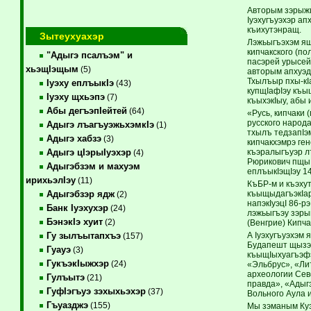
Авторым зэрыжи
Iуэхугъуэхэр а
къихутэнращ.
Зытеухуахэр
Лэжьыгъэхэм ящ
кипчакского (п
"Адыгэ псалъэм" и
пасэрей урысей
хьэщIэщым
(5)
авторым апхуэдэ
Тхылъыр пхы-кI
Iуэху еплъыкIэ
(43)
купщIафIэу къы
Iуэху щхьэпэ
(7)
къыхэкIыу, абы
Абы дегъэпIейтей
(64)
«Русь, кипчаки
русского народ
Адыгэ лъагъуэжьхэмкIэ
(1)
тхылъ тедзапIэ
Адыгэ хабзэ
(3)
кипчакхэмрэ ген
къэралыгъуэр л
Адыгэ цIэрыIуэхэр
(4)
Рюрикович пщы 
Адыгэбзэм и махуэм
еплъыкIэщIэу 1
ирихьэлIэу
(11)
КъБР-м и къэху
къыщыдагъэкIар
Адыгэбзэр ядж
(2)
напэкIуэцI 86-
Банк Iуэхухэр
(24)
лэжьыгъэу зэры
БэнэкIэ хуит
(2)
(Венгрие) Кипча
А Iуэхугъуэхэм
Гу зылъытапхъэ
(157)
Будапешт щызэх
Гуауэ
(3)
къыщIыхуагъэфэ
ГукъэкIыжхэр
(24)
«Эльбрус», «Ли
археологии Сев
Гулъытэ
(21)
правда», «Адыг
ГуфIэгъуэ зэхыхьэхэр
(37)
Вольного Аула 
Гъуазджэ
(155)
Мы зэманым Куэ