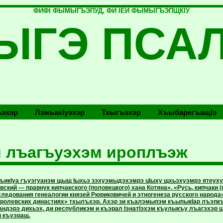
ФИФI ФЫМЫГЪЭПУД, ФИ IЕЙ ФЫМЫГЪЭПЩКIУ
ЫГЭ ПСА
эхэр
Лэжьакlуэхэр
Тхыгъэхэр
Хъыбарегъащlэ
 лъагъуэхэм ироплъэж
ъикIуа гъуэгуанэм щыщ Iыхьэ зэхуэмыдэхэмрэ цIыху щхьэхуэмрэ ятеух
ский — правнук кипчакского (половецкого) хана Котяна», «Русь, кипчаки 
ледования генеалогии князей Рюриковичей и этногенеза русского народа»
оролевских династиях» тхылъхэр. Ахэр зи къалэмыпэм къыпыкIар лъэпк
андэрэ дихьэх, ди республикэм и къэрал IэнатIэхэм къулыкъу лъагэхэр щ
и къуэращ.