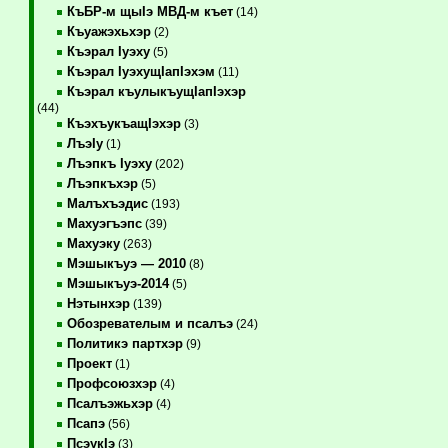
КъБР-м щыIэ МВД-м къет
(14)
Къуажэхьхэр
(2)
Къэрал Iуэху
(5)
Къэрал IуэхущIапIэхэм
(11)
Къэрал къулыкъущIапIэхэр
(44)
КъэхъукъащIэхэр
(3)
ЛъэIу
(1)
Лъэпкъ Iуэху
(202)
Лъэпкъхэр
(5)
Малъхъэдис
(193)
Махуэгъэпс
(39)
Махуэку
(263)
Мэшыкъуэ — 2010
(8)
Мэшыкъуэ-2014
(5)
Нэтынхэр
(139)
Обозревателым и псалъэ
(24)
Политикэ партхэр
(9)
Проект
(1)
Профсоюзхэр
(4)
Псалъэжьхэр
(4)
Псапэ
(56)
ПсэукIэ
(3)