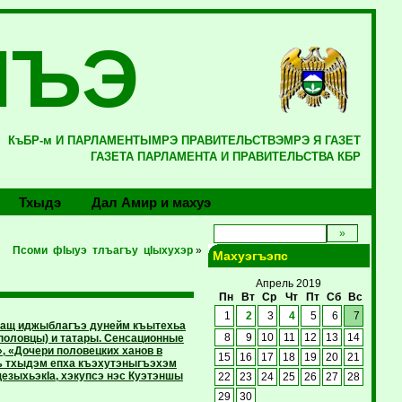
ЛЪЭ
КъБР-м И ПАРЛАМЕНТЫМРЭ ПРАВИТЕЛЬСТВЭМРЭ Я ГАЗЕТ
ГАЗЕТА ПАРЛАМЕНТА И ПРАВИТЕЛЬСТВА КБР
Тхыдэ
Дал Амир и махуэ
Псоми фIыуэ тлъагъу цIыхухэр
»
Махуэгъэпс
Апрель 2019
Пн
Вт
Ср
Чт
Пт
Сб
Вс
1
2
3
4
5
6
7
уащ иджыблагъэ дунейм къытехьа
(половцы) и татары. Сенсационные
8
9
10
11
12
13
14
, «Дочери половецких ханов в
15
16
17
18
19
20
21
ъ тхыдэм епха къэхутэныгъэхэм
езыхьэкIа, хэкупсэ нэс Куэтэншы
22
23
24
25
26
27
28
29
30