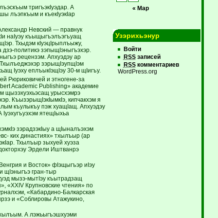
лъэскъым тригъэкIуэдар. А
« Мар
шы лъэпкъым и къекIуэкIар
Александр Невский — правнук
Узэрихьэнур
кIи наIуэу къыщыгъэлъэгъуащ
Iэр. Тхыдэм кIуэцIрыплъыжу,
Войти
а дзэ-политикэ зэпыщIэныгъэхэр.
ныгъэ рецензэм. Апхуэдэу ар
RSS
записей
. Тхылъеджэхэр зэрыщIэупщIэм
RSS
комментариев
ащ Iуэху еплъыкIэщIэу 30-м щIигъу.
WordPress.org
зей Рюриковичей и этногене-за
ert Academic Publishing» академие
ъым щызэхуэхьэсащ урысхэмрэ
хэр. КъызэрыщIэкIымкIэ, кипчакхэм я
алым къулыкъу пэж хуащIащ. Апхуэдэу
 Iуэхугъуэхэм ятещIыхьа
эмкIэ зэрадзэкIыу а щIыналъэхэм
вс- ких династиях» тхылъыр (ар
экIар. Тхылъыр зыхуей хуэза
 докторхэу Эрдели Иштванрэ
Венгрия и Восток» фIэщыгъэр иIэу
и щIэныгъэ гран-тыр
куэд мызэ-мытIэу къытрадзащ
», «XXIV Крупновские чтения» по
урналхэм, «Кабардино-Балкарская
ырзэ и «Соблировы Атажукино,
 тхылъым. А лэжьыгъэшхуэми