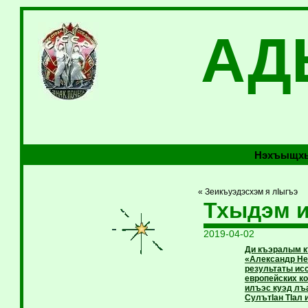
АД
Нэхъыщхь
« Зеикъуэдэсхэм я лIыгъэ
Тхыдэм и
2019-04-02
Ди къэралым к
«Александр Нев
результаты исс
европейских к
илъэс куэд лъ
СулътIан ТIал 