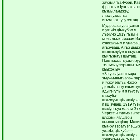
зауэм ягъакIуэри, Ка
фронтым Iуагъэхьати
къэмыланджэу,
лIыхъужьыгъэ
игъэлъагъуэу хэтащ.
Мудрос зэгурыIуэны
и ужькIэ цIыхубэм я
лъэIукIэ 1919 гъэм и
мэлыжьыхь мазэм Из
сэнжакъым и унафэщ
ягъэуващ. А гъэ дыд
шыщхьэуIум а къулы
къигъэнауэ щытащ.
Пащтыхьыгъуэм еруу
телъхьэу зэрыщыты
къыхэкIыу
«ЗэгурыIуэныгъэрэ
зыужьыныгъэрэ» па
и Iуэху еплъыкIэхэр
димыIыгъыу езым ху
адыгэ гупым я гъусэу
цIыхубэ-
щхьэхуитщIыжакIуэ 
пэщIэуващ. 1919 гъэ
щэкIуэгъуэ мазэм Эт
Черкес и «дамэ зыте
шухэм» яIущIэри
къыхагъэщIащ. Мази
къа-ру зэрагъэпэщы
ужькIэ, цIыхубэ —
щхьэхуитщIыжакIуэ
зэщIэхъееныгъэм