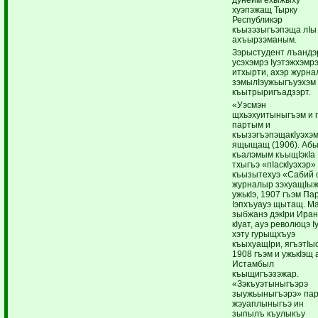
хуэпэжащ Тырку
Республикэр
къызэзыгъэпэща лIы
ахъырзэманым.
Зэрыстудент лъандэ
усэхэмрэ Iуэтэжхэмр
итхырти, ахэр журна
зэмылIэужьыгъуэхэм
къытрыригъадзэрт.
«Уэсмэн
щхьэхуитыныгъэм и 
партым и
къызэгъэпэщакIуэхэ
ящыщащ (1906). Абы
къалэмым къыщIэкIа
тхыгъэ «пIаскIуэхэр»
къызытехуэ «Сабий 
журналыр зэхуащIыж
ужькIэ, 1907 гъэм Па
Iэпхъуауэ щытащ. М
зыбжанэ дэкIри Ира
кIуат, ауэ революцэ I
хэту гурыщхъуэ
къыхуащIри, ягъэтIыс
1908 гъэм и ужькIэщ
Истамбыл
къыщигъэзэжар.
«Зэкъуэтыныгъэрэ
зыужьыныгъэрэ» па
жэуаплыныгъэ ин
зыпылъ къулыкъу