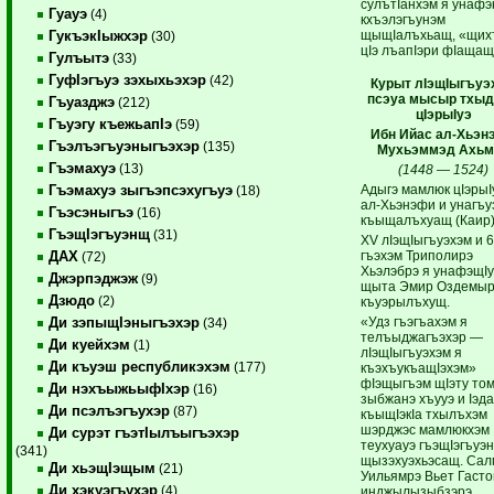
сулътIанхэм я унафэ
Гуауэ
(4)
кхъэлэгъунэм
щыщIалъхьащ, «щих
ГукъэкIыжхэр
(30)
цIэ лъапIэри фIащащ
Гулъытэ
(33)
ГуфIэгъуэ зэхыхьэхэр
(42)
Курыт лIэщIыгъуэ
псэуа мысыр тхы
Гъуазджэ
(212)
цIэрыIуэ
Гъуэгу къежьапIэ
(59)
Ибн Ийас ал-Хьэн
Гъэлъэгъуэныгъэхэр
(135)
Мухьэммэд Ахьм
Гъэмахуэ
(13)
(1448 — 1524)
Адыгэ мамлюк цIэрыI
Гъэмахуэ зыгъэпсэхугъуэ
(18)
ал-Хьэнэфи и унагъу
Гъэсэныгъэ
(16)
къыщалъхуащ (Каир)
ГъэщIэгъуэнщ
(31)
XV лIэщIыгъуэхэм и 
гъэхэм Триполирэ
ДАХ
(72)
Хьэлэбрэ я унафэщI
Джэрпэджэж
(9)
щыта Эмир Оздемыр
Дзюдо
(2)
къуэрылъхущ.
«Удз гъэгъахэм я
Ди зэпыщIэныгъэхэр
(34)
телъыджагъэхэр —
Ди куейхэм
(1)
лIэщIыгъуэхэм я
Ди къуэш республикэхэм
(177)
къэхъукъащIэхэм»
фIэщыгъэм щIэту то
Ди нэхъыжьыфIхэр
(16)
зыбжанэ хъууэ и Iэд
Ди псэлъэгъухэр
(87)
къыщIэкIа тхылъхэм
шэрджэс мамлюкхэм
Ди сурэт гъэтIылъыгъэхэр
теухуауэ гъэщIэгъуэн
(341)
щызэхуэхьэсащ. Са
Ди хьэщIэщым
(21)
Уильямрэ Вьет Гаст
Ди хэкуэгъухэр
(4)
инджылызыбзэрэ