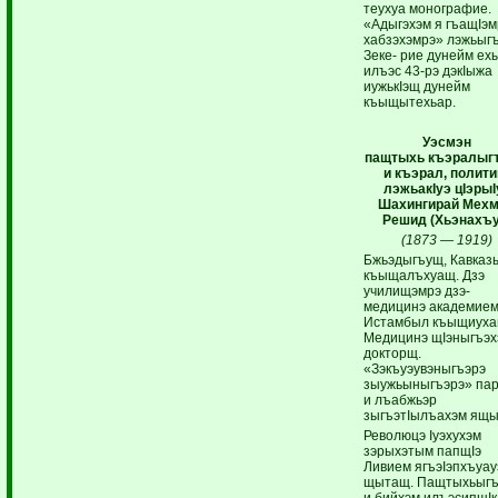
теухуа монографие.
«Адыгэхэм я гъащIэм
хабзэхэмрэ» лэжьыг
Зеке- рие дунейм ех
илъэс 43-рэ дэкIыжа
иужькIэщ дунейм
къыщытехьар.
Уэсмэн
пащтыхь
къэралыг
и къэрал, полити
лэжьакIуэ цIэрыI
Шахингирай Мех
Решид (Хьэнахъу
(1873 — 1919)
Бжьэдыгъущ, Кавказ
къыщалъхуащ. Дзэ
училищэмрэ дзэ-
медицинэ академие
Истамбыл къыщиуха
Медицинэ щIэныгъэх
докторщ.
«Зэкъуэувэныгъэрэ
зыужьыныгъэрэ» па
и лъабжьэр
зыгъэтIылъахэм ящ
Революцэ Iуэхухэм
зэрыхэтым папщIэ
Ливием ягъэIэпхъуау
щытащ. Пащтыхьыг
и бийхэм илъэсипщIк