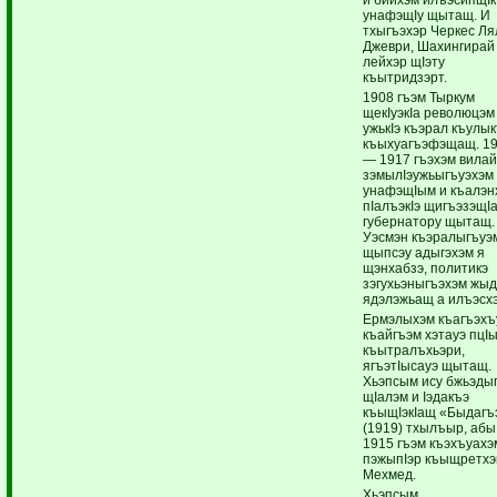
унафэщIу щытащ. И
тхыгъэхэр Черкес Ля
Джеври, Шахингирай 
лейхэр щIэту
къытридзэрт.
1908 гъэм Тыркум
щекIуэкIа революцэм
ужькIэ къэрал къулы
къыхуагъэфэщащ. 1
— 1917 гъэхэм вила
зэмылIэужьыгъуэхэм
унафэщIым и къалэн
пIалъэкIэ щигъэзэщI
губернатору щытащ.
Уэсмэн къэралыгъуэ
щыпсэу адыгэхэм я
щэнхабзэ, политикэ
зэгухьэныгъэхэм жы
ядэлэжьащ а илъэсх
Ермэлыхэм къагъэхъ
къайгъэм хэтауэ пцI
къытралъхьэри,
ягъэтIысауэ щытащ.
Хьэпсым ису бжьэды
щIалэм и Iэдакъэ
къыщIэкIащ «Быдагъ
(1919) тхылъыр, абы
1915 гъэм къэхъуахэ
пэжыпIэр къыщретхэ
Мехмед.
Хьэпсым