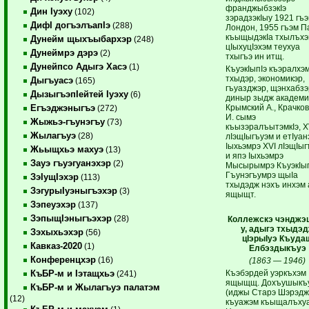
франджыбзэкIэ
Дин Iуэху
(102)
зэрадзэкIыу 1921 гъ
ДифI догъэлъапIэ
(288)
Лондон, 1955 гъэм 
къыщыдэкIа тхылъх
Дунейм щыхъыбархэр
(248)
цIыхуцIэхэм теухуа
Дунеймрэ дэрэ
(2)
тхыгъэ ин итщ.
Дунейпсо Адыгэ Хасэ
(1)
КъуэкIыпIэ къэралхэ
тхыдэр, экономикэр,
Дыгъуасэ
(165)
гъуазджэр, щэнхабзэ
ДызыгъэпIейтей Iуэху
(6)
диныр зыдж академи
Крымский А., Крачко
Егъэджэныгъэ
(272)
И. сымэ
Жыжьэ-гъунэгъу
(73)
къызэралъытэмкIэ, 
Жылагъуэ
(28)
лIэщIыгъуэм и етIуан
Iыхьэмрэ XVI лIэщIы
Жьыщхьэ махуэ
(13)
и япэ Iыхьэмрэ
Зауэ гъуэгуанэхэр
(2)
Мысырымрэ КъуэкIып
Гъунэгъумрэ щыIа
ЗэIущIэхэр
(113)
тхыдэдж нэхъ инхэм 
ЗэгурыIуэныгъэхэр
(3)
ящыщт.
Зэпеуэхэр
(137)
ЗэпыщIэныгъэхэр
(28)
Коллежскэ
чэнджэ
у, адыгэ тхыдэ
Зэхыхьэхэр
(56)
цIэрыIуэ Къуда
Кавказ-2020
(1)
Елбэздыкъуэ
Конференцхэр
(16)
(1863 — 1946)
Къэбэрдей уэркъхэм
КъБР-м и Iэтащхьэ
(241)
ящыщщ. Дохъушыкъ
КъБР-м и Жылагъуэ палатэм
(иджы Старэ Шэрэдж
(12)
къуажэм къыщалъху