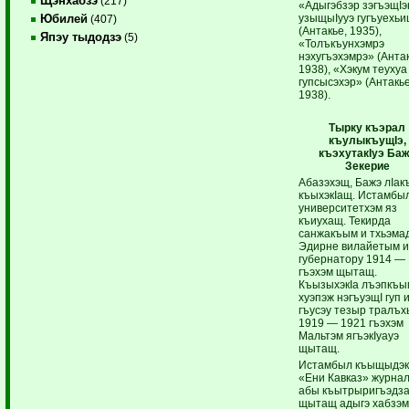
Щэнхабзэ
(217)
«Адыгэбзэр зэгъэщI
узыщыIууэ гугъуехь
Юбилей
(407)
(Антакье, 1935),
Япэу тыдодзэ
(5)
«Толъкъунхэмрэ
нэхугъэхэмрэ» (Анта
1938), «Хэкум теухуа
гупсысэхэр» (Антакье
1938).
Тырку къэрал
къулыкъущIэ,
къэхутакIуэ Ба
Зекерие
Абазэхэщ, Бажэ лIак
къыхэкIащ. Истамбыл
университетхэм яз
къиухащ. Текирда
санжакъым и тхьэмад
Эдирне вилайетым 
губернатору 1914 —
гъэхэм щытащ.
КъызыхэкIа лъэпкъы
хуэпэж нэгъуэщI гуп 
гъусэу тезыр тралъх
1919 — 1921 гъэхэм
Мальтэм ягъэкIуауэ
щытащ.
Истамбыл къыщыдэк
«Ени Кавказ» журна
абы къытрыригъэдза
щытащ адыгэ хабзэ