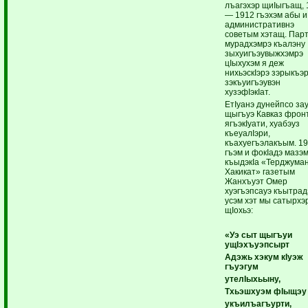
лъагэхэр щиIыгъащ, 
— 1912 гъэхэм абы и
административнэ
советым хэтащ. Пар
мурадхэмрэ къалэну
зыхуигъэувыжхэмрэ
цIыхухэм я деж
нихьэскIэрэ зэрыкъэ
зэкъуигъэувэн
хузэфIэкIат.
ЕтIуанэ дунейпсо за
щыгъуэ Кавказ фро
ягъэкIуати, хуабэуз
къеуалIэри,
къахуегъэлакъым. 1
гъэм и фокIадэ мазэ
къыдэкIа «Терджума
Хакикат» газетым
Жанхъуэт Омер
хуэгъэпсауэ къытрад
усэм хэт мы сатырхэ
щIохьэ:
«Уэ сыт щыгъуи
ущIэхъуэпсырт
Адэжь хэкум кIуэж
гъуэгум
утелIыхьыну,
Тхьэшхуэм фIыщэу
укъилъагъурти,