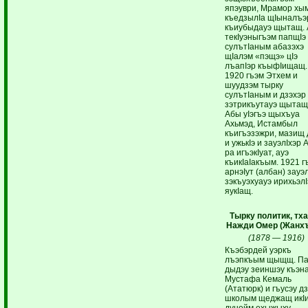
япэуври, Мрамор хы
къедзылIа щIыналъэ
къиубыдауэ щытащ. 
текIуэныгъэм папщIэ
сулътIаным абазэхэ
щIалэм «пэщэ» цIэ
лъапIэр къыфIищащ.
1920 гъэм Этхем и
шуудзэм тырку
сулътIаным и дзэхэр
зэтрикъутауэ щытащ
Абы уIэгъэ щыхъуа
Ахьмэд, Истамбыл
къигъэзэжри, мазищ 
и ужькIэ и зауэлIхэр 
ра игъэкIуат, ауэ
къикIаIакъым. 1921 г
арнэIут (албан) зауэ
зэкъуэхуауэ ирихьэлI
яукIащ.
Тырку политик, тха
Нажди Омер (Жанхъ
(1878 — 1916)
Къэбэрдей уэркъ
лъэпкъым щыщщ. Па
дыдэу зеиншэу къэн
Мустафа Кемаль
(Ататюрк) и гъусэу д
школым щеджащ икI
дунейм ехыжыху