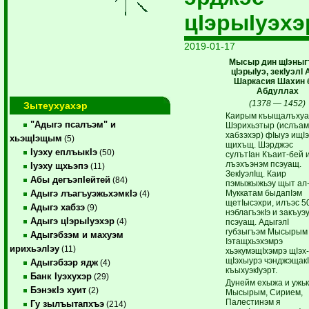
цIэрыIуэхэ
2019-01-17
Мысыр дин щIэныг
цIэрыIуэ, зекIуэлI 
Шаркасия Шахин 
Абдуллах
(1378 — 1452)
Зытеухуахэр
Каирым къыщалъхуа
"Адыгэ псалъэм" и
Шэрихьэтыр (ислъам
хабзэхэр) фIыуэ ищIэ
хьэщIэщым
(5)
щихъщ. Шэрджэс
Iуэху еплъыкIэ
(50)
сулътIан Къаит-бей 
лъэхъэнэм псэуащ.
Iуэху щхьэпэ
(11)
ЗекIуэлIщ. Каир
Абы дегъэпIейтей
(84)
пэмыжыжьэу щыт ал
Муккатам быдапIэм
Адыгэ лъагъуэжьхэмкIэ
(4)
щетIысэхри, илъэс 5
Адыгэ хабзэ
(9)
нэблагъэкIэ и закъуэ
Адыгэ цIэрыIуэхэр
(4)
псэуащ. АдыгэлI
губзыгъэм Мысырым
Адыгэбзэм и махуэм
Iэтащхьэхэмрэ
ирихьэлIэу
(11)
хьэкумэщIхэмрэ щIэх
щIэхыурэ чэнджэщакI
Адыгэбзэр ядж
(4)
къыхуэкIуэрт.
Банк Iуэхухэр
(29)
Дунейм ехыжа и ужьк
БэнэкIэ хуит
(2)
Мысырым, Сирием,
Палестинэм я
Гу зылъытапхъэ
(214)