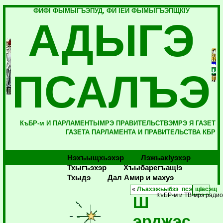
ФИФI ФЫМЫГЪЭПУД, ФИ IЕЙ ФЫМЫГЪЭПЩКIУ
АДЫГЭ
ПСАЛЪЭ
КъБР-м И ПАРЛАМЕНТЫМРЭ ПРАВИТЕЛЬСТВЭМРЭ Я ГАЗЕТ
ГАЗЕТА ПАРЛАМЕНТА И ПРАВИТЕЛЬСТВА КБР
Нэхъыщхьэхэр
Лэжьакlуэхэр
Тхыгъэхэр
Хъыбарегъащlэ
Тхыдэ
Дал Амир и махуэ
«
Лъахэжьыбзэ псэ щIасэщ
КъБР-м и ТВ-мрэ радио
Ш
эрджэс