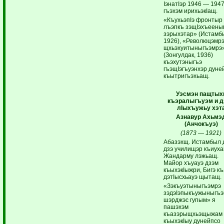
IэнатIэр 1946 — 194
гъэхэм ирихьэкIащ.
«КъухьэпIэ фронтыр
лъэпкъ зэщIэхъеены
зэрыхэтар» (Истамб
1926), «Революцэмр
щхьэхуитыныгъэмрэ
(Зонгулдак, 1936)
къэхутэныгъэ
гъэщIэгъуэнхэр дуне
къытригъэхьащ.
Уэсмэн пащтых
къэралыгъуэм и 
лIыхъужьу хэт
Азнавур Ахьмэ
(Анчокъуэ)
(1873 — 1921)
Абазэхщ. Истамбыл 
дзэ училищэр къиуха
Жандарму лэжьащ.
Майор хъуауэ дзэм
къыхэкIыжри, Бигэ к
дэтIысхьауэ щытащ.
«Зэкъуэтыныгъэмрэ
зэдэIэпыкъужыныгъэ
шэрджэс гупым» я
пашэхэм
къазэрыщхьэщыжам
къыхэкIыу дунейпсо