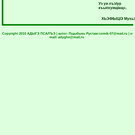
Уэ уи лъэIур
къыпхуищIащ».
ХЬЭФIЫЦIЭ Мухьэ
Copyright 2010 АДЫГЭ ПСАЛЪЭ | autor:
Пщыбыхь Рустам:
comik-07@mail.ru
| e-
mail:
adyghe@mail.ru