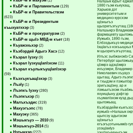
КъБР-м и махуэм
(1)
Налшык курыт еджап
1880 гъэм къиухащ,
КъБР-м и Парламентым
(129)
Харьков дэт
КъБР-м и Правительствэм
университетым и
(623)
медицинэ курсхэм
КъБР-м и Президентым
щIэныгъэ
щызригъэгъутащ (18
къыхуатххэр
(3)
Налшыкрэ Владикав
КъБР-м и прокуратурэм
(2)
фармацевту щылэжь
ИужькIэ, 1890 гъэм,
КъБР-м щыIэ МВД-м къет
(18)
Елбэздыкъуэ медици
Къуажэхьхэр
(2)
IэщIагъэ нэхъыщхьэ 
м щызригъэгъуэтащ.
Къэбэрдей Адыгэ Хасэ
(12)
Илъэс зыбжанэкIэ Са
Къэрал Iуэху
(9)
Петербург щылэжьау
Къэрал IуэхущIапIэхэм
(11)
цIэмрэ адэцIэмрэ
ихъуэжри, Владимир
Къэрал къулыкъущIапIэхэр
Николаевич хъуауэ
(59)
щытащ. Адыгэ лъэп
КъэхъукъащIэхэр
(3)
и тхыдэм и пэжыпIэр
ЛъэIу
(1)
зригъэщIэну, ар и
лэжьыгъэхэм лъабжь
Лъэпкъ Iуэху
(280)
яхуищIыну дэфтэр
Лъэпкъхэр
(5)
хъумапIэхэм куэд ды
щылэжьащ.
Малъхъэдис
(319)
Къэбэрдейм къигъэз
Махуэгъэпс
(78)
иужькIэ «Налшык ок
Махуэку
(365)
щыпсэу адыгэхэм
щIэныгъэ
Мэшыкъуэ — 2010
(9)
егъэгъуэтынымкIэ гу
Мэшыкъуэ-2014
(5)
узэщIакIуэ
Нэтынхэр
(227)
зэщIэхъееныгъэм