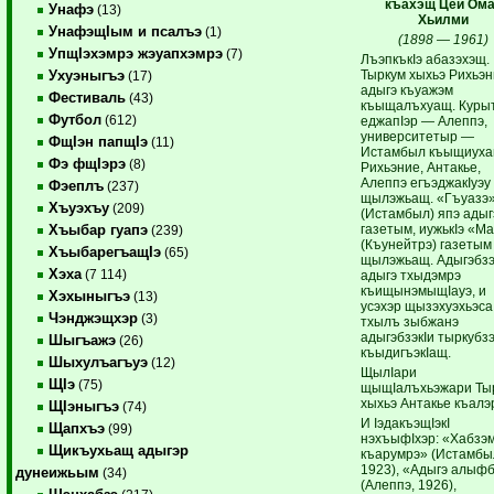
къахэщ Цей Ом
Унафэ
(13)
Хьилми
УнафэщIым и псалъэ
(1)
(1898 — 1961)
УпщIэхэмрэ жэуапхэмрэ
(7)
ЛъэпкъкIэ абазэхэщ.
Тыркум хыхьэ Рихьэ
Ухуэныгъэ
(17)
адыгэ къуажэм
Фестиваль
(43)
къыщалъхуащ. Куры
Футбол
(612)
еджапIэр — Алеппэ,
университетыр —
ФщIэн папщIэ
(11)
Истамбыл къыщиуха
Фэ фщIэрэ
(8)
Рихьэние, Антакье,
Алеппэ егъэджакIуэу
Фэеплъ
(237)
щылэжьащ. «Гъуазэ
Хъуэхъу
(209)
(Истамбыл) япэ адыг
газетым, иужькIэ «М
Хъыбар гуапэ
(239)
(Къунейтрэ) газетым
ХъыбарегъащIэ
(65)
щылэжьащ. Адыгэбз
Хэха
(7 114)
адыгэ тхыдэмрэ
къищынэмыщIауэ, и
Хэхыныгъэ
(13)
усэхэр щызэхуэхьэса
Чэнджэщхэр
(3)
тхылъ зыбжанэ
адыгэбзэкIи тыркубзэ
Шыгъажэ
(26)
къыдигъэкIащ.
Шыхулъагъуэ
(12)
ЩылIари
ЩIэ
(75)
щыщIалъхьэжари Ты
хыхьэ Антакье къалэ
ЩIэныгъэ
(74)
И IэдакъэщIэкI
Щапхъэ
(99)
нэхъыфIхэр: «Хабзэ
Щикъухьащ адыгэр
къарумрэ» (Истамбы
1923), «Адыгэ алыф
дунеижьым
(34)
(Алеппэ, 1926),