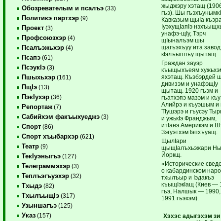
жыджэру хэтащ (190
Обозревателым и псалъэ
(33)
гъэ). Шы гъэхъунымк
Политикэ партхэр
(9)
Кавказым щыIа къэр
IуэхущIапIэ нэхъыщх
Проект
(3)
унафэ-щIу, Тэрч
Профсоюзхэр
(4)
щIыналъэм шы
щагъэхъуу ита заво
Псалъэжьхэр
(4)
кIэлъыплъу щытащ.
Псапэ
(61)
Граждан зауэр
ПсэукIэ
(3)
къыщыхъеям хужьхэ
яхэтащ. Къэбэрдей 
Пшыхьхэр
(161)
дивизэм и унафэщIу
ПщIэ
(13)
щытащ. 1920 гъэм и
ПэкIухэр
(36)
гъатхэпэ мазэм и къу
Алийрэ и къуэшым и 
Репортаж
(7)
ТIушэрэ и гъусэу Тыр
Сабийхэм факъыхуеджэ
(3)
и ужькIэ Франджым,
итIанэ Америкэм и Ш
Спорт
(86)
Зэгуэтхэм Iэпхъуащ.
Спорт хъыбархэр
(621)
ЩылIари
Театр
(9)
щыщIалъхьэжари Нь
Йоркщ.
ТекIуэныгъэ
(127)
«Исторические свед
Телеграммэхэр
(3)
о кабардинском нар
Теплъэгъуэхэр
(32)
тхылъыр и Iэдакъэ
къыщIэкIащ (Киев — 
Тхыдэ
(82)
гъэ, Налшык — 1990,
ТхылъыщIэ
(317)
1991 гъэхэм).
Узыншагъэ
(125)
Указ
(157)
Хэхэс адыгэхэм зи 