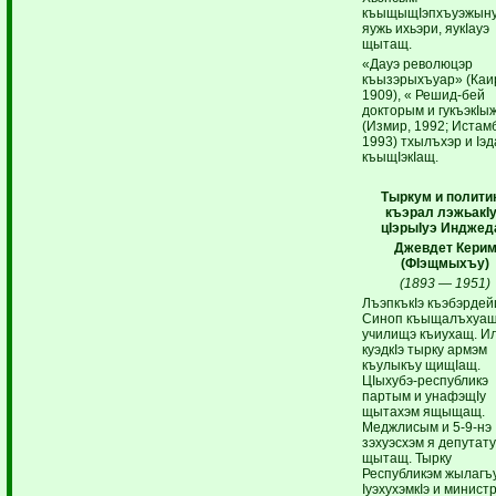
къыщыщIэпхъуэжын
яужь ихьэри, яукIауэ
щытащ.
«Дауэ революцэр
къызэрыхъуар» (Каи
1909), « Решид-бей
докторым и гукъэкIы
(Измир, 1992; Истам
1993) тхылъхэр и Iэ
къыщIэкIащ.
Тыркум и политик
къэрал лэжьакI
цIэрыIуэ Инджед
Джевдет Кери
(ФIэщмыхъу)
(1893 — 1951)
ЛъэпкъкIэ къэбэрдей
Синоп къыщалъхуащ
училищэ къиухащ. И
куэдкIэ тырку армэм
къулыкъу щищIащ.
ЦIыхубэ-республикэ
партым и унафэщIу
щытахэм ящыщащ.
Меджлисым и 5-9-нэ
зэхуэсхэм я депутат
щытащ. Тырку
Республикэм жылагъ
IуэхухэмкIэ и минист