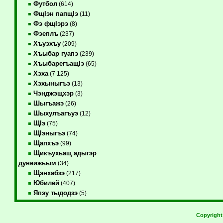
Футбол
(614)
ФщIэн папщIэ
(11)
Фэ фщIэрэ
(8)
Фэеплъ
(237)
Хъуэхъу
(209)
Хъыбар гуапэ
(239)
ХъыбарегъащIэ
(65)
Хэха
(7 125)
Хэхыныгъэ
(13)
Чэнджэщхэр
(3)
Шыгъажэ
(26)
Шыхулъагъуэ
(12)
ЩIэ
(75)
ЩIэныгъэ
(74)
Щапхъэ
(99)
Щикъухьащ адыгэр
дунеижьым
(34)
Щэнхабзэ
(217)
Юбилей
(407)
Япэу тыдодзэ
(5)
Copyrigh