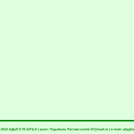
t 2010 АДЫГЭ ПСАЛЪЭ | autor:
Пщыбыхь Рустам:
comik-07@mail.ru
| e-mail:
adyghe