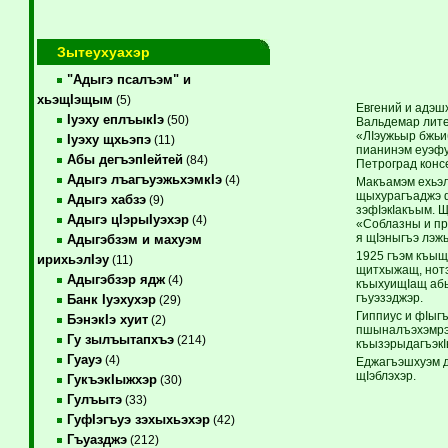
Зытеухуахэр
"Адыгэ псалъэм" и
хьэщIэщым
(5)
Евгений и адэш
Iуэху еплъыкIэ
(50)
Вальдемар лите
«ЛIэужьыр бжьиб
Iуэху щхьэпэ
(11)
пианинэм еуэфу
Абы дегъэпIейтей
(84)
Петроград конс
Адыгэ лъагъуэжьхэмкIэ
(4)
Макъамэм ехьэл
щыхурагъаджэ ф
Адыгэ хабзэ
(9)
зэфIэкIакъым. 
Адыгэ цIэрыIуэхэр
(4)
«Соблазны и пр
я щIэныгъэ лэжь
Адыгэбзэм и махуэм
1925 гъэм къыщ
ирихьэлIэу
(11)
щитхыжащ, нотэ
Адыгэбзэр ядж
(4)
къыхуищIащ абы
гъуэзэджэр.
Банк Iуэхухэр
(29)
Гиппиус и фIыг
БэнэкIэ хуит
(2)
пшыналъэхэмрэ 
Гу зылъытапхъэ
(214)
къызэрыдагъэкIы
Гуауэ
(4)
Еджагъэшхуэм д
щIэблэхэр.
ГукъэкIыжхэр
(30)
Гулъытэ
(33)
ГуфIэгъуэ зэхыхьэхэр
(42)
Гъуазджэ
(212)