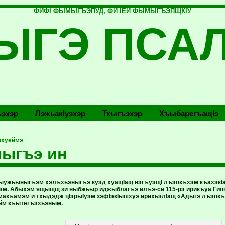
ФИФI ФЫМЫГЪЭПУД, ФИ IЕЙ ФЫМЫГЪЭПЩКIУ
ЫГЭ ПСА
эхэр
Лэжьакlуэхэр
Тхыгъэхэр
Хъыбарегъащlэ
ыхуеймэ
ыгъэ ин
ыужьыныгъэм хэлъхьэныгъэ куэд хуащIащ нэгъуэщI лъэпкъхэм къахэкIа 
м. Абыхэм ящыщщ зи ныбжьыр иджыблагъэ илъэ-си 115-рэ ирикъуа Гипп
 макъамэм и тхыдэдж цIэрыIуэм зэфIэкIышхуэ ирихьэлIащ «Адыгэ лъэп
йм къытегъэхьэным.