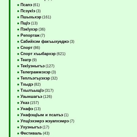
Псапэ
(61)
ПсэукIэ
(3)
Пшыхьхэр
(161)
ПщIэ
(13)
ПэкIухэр
(36)
Репортаж
(7)
Сабийхэм факъыхуеджэ
(3)
Спорт
(86)
Спорт хъыбархэр
(621)
Театр
(9)
ТекIуэныгъэ
(127)
Телеграммэхэр
(3)
Теплъэгъуэхэр
(32)
Тхыдэ
(82)
ТхылъыщIэ
(317)
Узыншагъэ
(126)
Указ
(157)
Унафэ
(13)
УнафэщIым и псалъэ
(1)
УпщIэхэмрэ жэуапхэмрэ
(7)
Ухуэныгъэ
(17)
Фестиваль
(43)