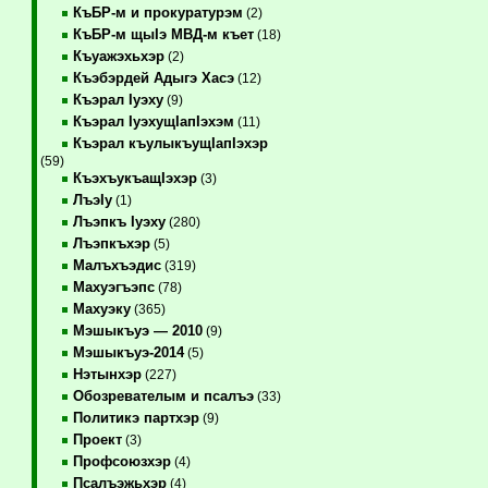
КъБР-м и прокуратурэм
(2)
КъБР-м щыIэ МВД-м къет
(18)
Къуажэхьхэр
(2)
Къэбэрдей Адыгэ Хасэ
(12)
Къэрал Iуэху
(9)
Къэрал IуэхущIапIэхэм
(11)
Къэрал къулыкъущIапIэхэр
(59)
КъэхъукъащIэхэр
(3)
ЛъэIу
(1)
Лъэпкъ Iуэху
(280)
Лъэпкъхэр
(5)
Малъхъэдис
(319)
Махуэгъэпс
(78)
Махуэку
(365)
Мэшыкъуэ — 2010
(9)
Мэшыкъуэ-2014
(5)
Нэтынхэр
(227)
Обозревателым и псалъэ
(33)
Политикэ партхэр
(9)
Проект
(3)
Профсоюзхэр
(4)
Псалъэжьхэр
(4)