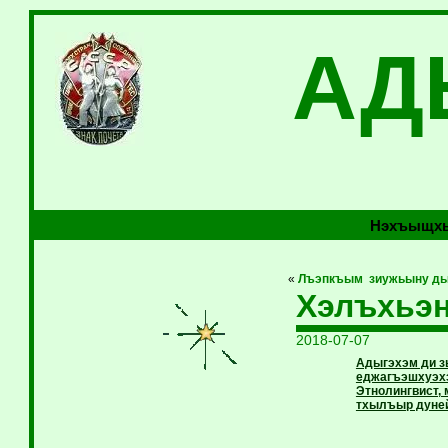
АД
Нэхъыщхь
«
Лъэпкъым зиужьыну д
Хэлъхьэн
2018-07-07
Адыгэхэм ди з
еджагъэшхуэхэ
Этнолингвист,
тхылъыр дуне