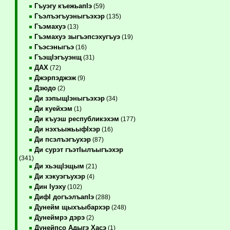
Гъуэгу къежьапIэ
(59)
Гъэлъэгъуэныгъэхэр
(135)
Гъэмахуэ
(13)
Гъэмахуэ зыгъэпсэхугъуэ
(19)
Гъэсэныгъэ
(16)
ГъэщIэгъуэнщ
(31)
ДАХ
(72)
Джэрпэджэж
(9)
Дзюдо
(2)
Ди зэпыщIэныгъэхэр
(34)
Ди куейхэм
(1)
Ди къуэш республикэхэм
(177)
Ди нэхъыжьыфIхэр
(16)
Ди псэлъэгъухэр
(87)
Ди сурэт гъэтIылъыгъэхэр
(341)
Ди хьэщIэщым
(21)
Ди хэкуэгъухэр
(4)
Дин Iуэху
(102)
ДифI догъэлъапIэ
(288)
Дунейм щыхъыбархэр
(248)
Дунеймрэ дэрэ
(2)
Дунейпсо Адыгэ Хасэ
(1)