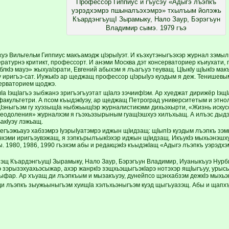
Профессор Гиппиус и гъусэу «Адыгэ лъэпкъ
уэрэдхэмрэ пшыналъэхэмрэ» тхылъым йолэжь
КъардэнгъущI Зырамыку, Нало Заур, Бэрэгъун
Владимир сымэ. 1979 гъэ
хуэ Вильгельм Гиппиус макъамэдж цIэрыIуэт. И къэхутэныгъэхэр журнал зэмыл
ратурнэ критикт, профессорт. И анэми Москва дэт консерваториер къиухати, 
лкIэ мауэ» жыхуаIэрати, Евгений абыхэм я лъагъуэ теуващ. ЦIыкIу щIыкIэ ма
 иригъэ-сат. ИужькIэ ар щеджащ профессор цIэрыIуэ куэдым я деж. Тенишевым
ерваторием щоджэ.
Iа IэщIагъэ зыбжанэ зригъэгъуэтат щIалэ зэчиифIэм. Ар хуеджат дирижёр Iэщ
акультетри. А псом къыдэкIуэу, ар щеджащ Петроград университетым и этнол
ЩIэныгъэм гу хуэзыщIа ныбжьыщIэр журналистикэми дихьэхырти, «Жизнь иску
еодоления» журналхэм я гъэхьэзырыным гуащIэшхуэ хилъхьащ. А илъэс дыдэ
акIуэу лэжьащ.
егъэжьауэ хабзэмрэ IуэрыIуатэмрэ иджын щIидзащ: щIыпIэ куэдым лъэпкъ зэм
хэми иригъэувэжащ, я зэпкърылъыкIэхэр иджын щIидзащ. ИкъукIэ мыхьэнэшху
. 1980, 1986, 1990 гъэхэм абы и редакцэкIэ къыдэкIащ «Адыгэ лъэпкъ уэрэд
ъэщ КъардэнгъущI Зырамыку, Нало Заур, Бэрэгъун Владимир, Иуаныкъуэ Нурб
зэрызэхуахьэсыжар, ахэр жанркIэ зэщхьэщыгъэкIарэ нотэхэр ящIыгъуу, урысы
фар. Ар хъуащ ди лъэпкъым и мызакъуэу, дунейпсо щэнхабзэм дежкIэ мыхьэнэш
и лъэпкъ зыужьыныгъэм хуищIа хэлъхьэныгъэм куэд щыгъуазэщ. Абы и щапхъ