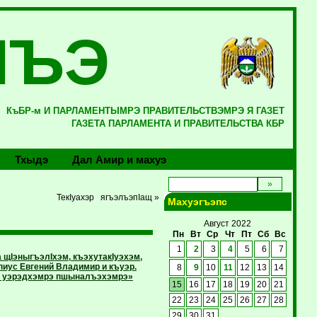
ЛЪЭ
КъБР-м И ПАРЛАМЕНТЫМРЭ ПРАВИТЕЛЬСТВЭМРЭ Я ГАЗЕТ
ГАЗЕТА ПАРЛАМЕНТА И ПРАВИТЕЛЬСТВА КБР
Тхыдэ
Дал Амир и махуэ
ТекIуахэр ягъэлъэпIащ »
Махуэгъэпс
Август 2022
Пн
Вт
Ср
Чт
Пт
Сб
Вс
1
2
3
4
5
6
7
щIэныгъэлIхэм, къэхутакIуэхэм,
иус Евгений Владимир и къуэр.
8
9
10
11
12
13
14
къ уэрэдхэмрэ пшыналъэхэмрэ»
15
16
17
18
19
20
21
22
23
24
25
26
27
28
29
30
31