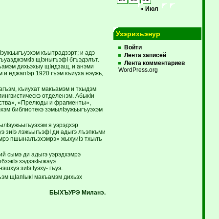
« Июл
Узэрихьэнур
Войти
Iэужьыгъуэхэм къытрадзэрт; и адэ
Лента записей
гъуазджэмкIэ щIэныгъэфI бгъэдэлът.
Лента комментариев
къамэм дихьэхыу щIидзащ, и анэми
WordPress.org
 и еджапIэр 1920 гъэм къиуха нэужь,
Iагъэм, къиухат макъамэм и тхыдэм
ингвистическэ отделенэм. АбыкIи
сства», «Прелюды и фрагменты»,
хэм библиотекэ зэмылIэужьыгъуэхэм
ылIэужьыгъуэхэм я уэрэдхэр
э зиIэ лэжьыгъэфI ди адыгэ лъэпкъми
хэмрэ пшыналъэхэмрэ» жыхуиIэ тхылъ
ий сымэ ди адыгэ уэрэдхэмрэ
бзэкIэ зэдзэкIыжауэ
хуэ зиIэ Iуэху- гъуэ.
эм щIапIыкI макъамэм дихьэх
БЫХЪУРЭ Миланэ.