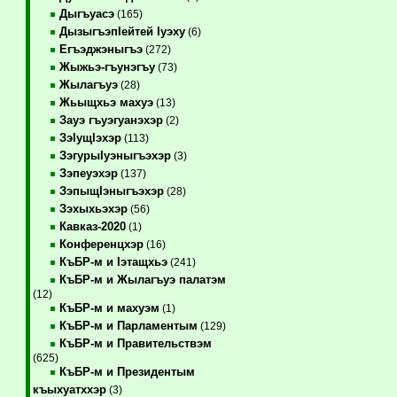
Дыгъуасэ
(165)
ДызыгъэпIейтей Iуэху
(6)
Егъэджэныгъэ
(272)
Жыжьэ-гъунэгъу
(73)
Жылагъуэ
(28)
Жьыщхьэ махуэ
(13)
Зауэ гъуэгуанэхэр
(2)
ЗэIущIэхэр
(113)
ЗэгурыIуэныгъэхэр
(3)
Зэпеуэхэр
(137)
ЗэпыщIэныгъэхэр
(28)
Зэхыхьэхэр
(56)
Кавказ-2020
(1)
Конференцхэр
(16)
КъБР-м и Iэтащхьэ
(241)
КъБР-м и Жылагъуэ палатэм
(12)
КъБР-м и махуэм
(1)
КъБР-м и Парламентым
(129)
КъБР-м и Правительствэм
(625)
КъБР-м и Президентым
къыхуатххэр
(3)