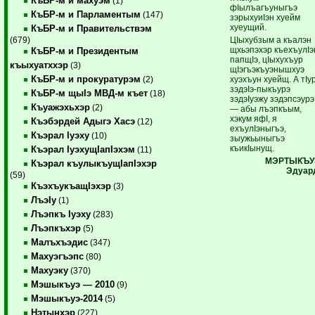
КъБР-м и махуэм
(1)
фIылъагъуныгъэ
КъБР-м и Парламентым
(147)
зэрыхуиIэн хуейм
хуеущий.
КъБР-м и Правительствэм
ЦIыхубзым а къалэн
(679)
щхьэпэхэр къехъулIэ
КъБР-м и Президентым
папщIэ, цIыхухъур
къыхуатххэр
(3)
щIэгъэкъуэнышхуэ
КъБР-м и прокуратурэм
хуэхъун хуейщ. А тIу
(2)
зэдэIэ-пыкъурэ
КъБР-м щыIэ МВД-м къет
(18)
зэдэIуэжу зэдэпсэурэ
Къуажэхьхэр
(2)
— абы лъэпкъым,
хэкум яфI, я
Къэбэрдей Адыгэ Хасэ
(12)
ехъулIэныгъэ,
Къэрал Iуэху
(10)
зыужьыныгъэ
къикIынущ.
Къэрал IуэхущIапIэхэм
(11)
МЭРТЫКЪУ
Къэрал къулыкъущIапIэхэр
Эдуар
(59)
КъэхъукъащIэхэр
(3)
ЛъэIу
(1)
Лъэпкъ Iуэху
(283)
Лъэпкъхэр
(5)
Малъхъэдис
(347)
Махуэгъэпс
(80)
Махуэку
(370)
Мэшыкъуэ — 2010
(9)
Мэшыкъуэ-2014
(5)
Нэтынхэр
(227)