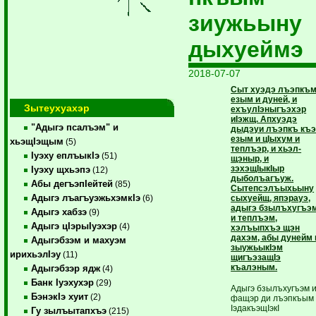
зиужьыну
дыхуеймэ
2018-07-07
Сыт хуэдэ лъэпкъ
езым и дуней, и
Зытеухуахэр
ехъулIэныгъэхэр
иIэжщ. Апхуэдэ
"Адыгэ псалъэм" и
дыдэуи лъэпкъ къ
езым и цIыхум и
хьэщIэщым
(5)
теплъэр, и хьэл-
Iуэху еплъыкIэ
(51)
щэныр, и
зэхэщIыкIыр
Iуэху щхьэпэ
(12)
дыболъагъуж.
Абы дегъэпIейтей
(85)
Сытепсэлъыхьыну
Адыгэ лъагъуэжьхэмкIэ
сыхуейщ, япэрауэ,
(6)
адыгэ бзылъхугъэ
Адыгэ хабзэ
(9)
и теплъэм,
Адыгэ цIэрыIуэхэр
(4)
хэлъыпхъэ щэн
дахэм, абы дунейм 
Адыгэбзэм и махуэм
зыужьыкIэм
ирихьэлIэу
(11)
щигъэзащIэ
къалэным.
Адыгэбзэр ядж
(4)
Банк Iуэхухэр
(29)
Адыгэ бзылъхугъэм 
БэнэкIэ хуит
(2)
фащэр ди лъэпкъым
IэдакъэщIэкI
Гу зылъытапхъэ
(215)