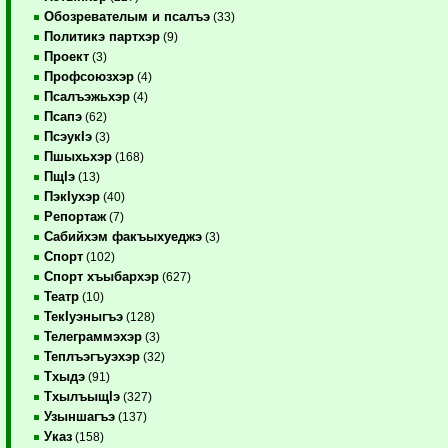
Обозревателым и псалъэ
(33)
Политикэ партхэр
(9)
Проект
(3)
Профсоюзхэр
(4)
Псалъэжьхэр
(4)
Псапэ
(62)
ПсэукIэ
(3)
Пшыхьхэр
(168)
ПщIэ
(13)
ПэкIухэр
(40)
Репортаж
(7)
Сабийхэм факъыхуеджэ
(3)
Спорт
(102)
Спорт хъыбархэр
(627)
Театр
(10)
ТекIуэныгъэ
(128)
Телеграммэхэр
(3)
Теплъэгъуэхэр
(32)
Тхыдэ
(91)
ТхылъыщIэ
(327)
Узыншагъэ
(137)
Указ
(158)