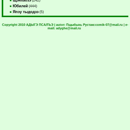
Щэнхабзэ
(242)
Юбилей
(444)
Япэу тыдодзэ
(5)
Copyright 2010 АДЫГЭ ПСАЛЪЭ | autor:
Пщыбыхь Рустам:
comik-07@mail.ru
| e-
mail:
adyghe@mail.ru