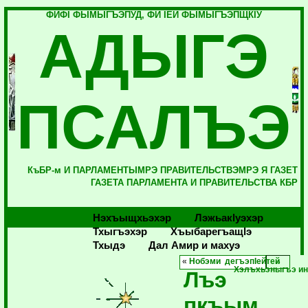
ФИФI ФЫМЫГЪЭПУД, ФИ IЕЙ ФЫМЫГЪЭПЩКIУ
АДЫГЭ
ПСАЛЪЭ
КъБР-м И ПАРЛАМЕНТЫМРЭ ПРАВИТЕЛЬСТВЭМРЭ Я ГАЗЕТ
ГАЗЕТА ПАРЛАМЕНТА И ПРАВИТЕЛЬСТВА КБР
Нэхъыщхьэхэр
Лэжьакlуэхэр
Тхыгъэхэр
Хъыбарегъащlэ
Тхыдэ
Дал Амир и махуэ
«
Нобэми дегъэпIейтей
Хэлъхьэныгъэ и
Лъэ
пкъым