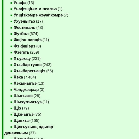
Унафэ
(13)
УнафэщIым и псалъэ
(1)
УпщIэхэмрэ жэуапхэмрэ
(7)
Ухуэныгъэ
(17)
Фестиваль
(43)
Футбол
(674)
ФщIэн папщIэ
(11)
Фэ фщIэрэ
(8)
Фэеплъ
(259)
Хъуэхъу
(231)
Хъыбар гуапэ
(243)
ХъыбарегъащIэ
(66)
Хэха
(7 484)
Хэхыныгъэ
(13)
Чэнджэщхэр
(3)
Шыгъажэ
(28)
Шыхулъагъуэ
(11)
ЩIэ
(79)
ЩIэныгъэ
(75)
Щапхъэ
(105)
Щикъухьащ адыгэр
дунеижьым
(37)