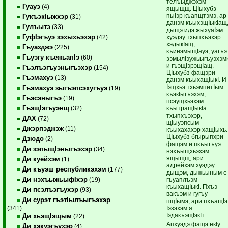
телъыджэхэм
Гуауэ
(4)
ящыщщ. ЦIыхубз
пыIэр къапщтэмэ, ар
ГукъэкIыжхэр
(31)
данэм къыхэщIыкIащ
Гулъытэ
(33)
дыщэ идэ жыхуаIэм
ГуфIэгъуэ зэхыхьэхэр
хуэдэу тхыпхъэхэр
(42)
хэдыкIащ,
Гъуазджэ
(225)
къинэмыщIауэ, уагъэ
Гъуэгу къежьапIэ
(60)
зэмылIэужьыгъуэхэмк
и гъэщIэрэщIащ.
Гъэлъэгъуэныгъэхэр
(154)
ЦIыхубз фащэри
Гъэмахуэ
(13)
данэм къыхащIыкI. И
Iэщхьэ тхьэмпитIым
Гъэмахуэ зыгъэпсэхугъуэ
(19)
къэкIыгъэхэм,
Гъэсэныгъэ
(19)
псэущхьэхэм
ГъэщIэгъуэнщ
къытращIыкIа
(32)
тхыпхъэхэр,
ДАХ
(72)
щIыуэпсым
Джэрпэджэж
(11)
къыхахахэр хащIыхь.
ЦIыхубз бгырыпхри
Дзюдо
(2)
фащэм и пкъыгъуэ
Ди зэпыщIэныгъэхэр
(34)
нэхъыщхьэхэм
ящыщщ, ари
Ди куейхэм
(1)
адрейхэм хуэдэу
Ди къуэш республикэхэм
(177)
дыщэм, дыжьыным е
Ди нэхъыжьыфIхэр
гъуаплъэм
(19)
къыхащIыкI. Пхъэ
Ди псэлъэгъухэр
(93)
вакъэм и гугъу
Ди сурэт гъэтIылъыгъэхэр
пщIымэ, ари пхъащIэ
Iэзэхэм я
(341)
IэдакъэщIэкIт.
Ди хьэщIэщым
(22)
Апхуэдэ фащэ екIу
Ди хэкуэгъухэр
(4)