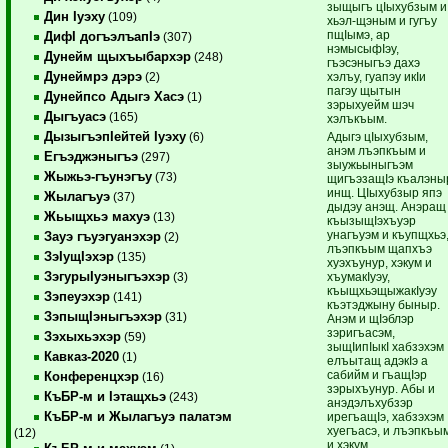
зыщыгъ цIыхубзым и
Дин Iуэху
(109)
хьэл-щэным и гугъу
пщIымэ, ар
ДифI догъэлъапIэ
(307)
нэмысыфIэу,
Дунейм щыхъыбархэр
(248)
гъэсэныгъэ дахэ
Дунеймрэ дэрэ
хэлъу, гуапэу икIи
(2)
пагэу щытын
Дунейпсо Адыгэ Хасэ
(1)
зэрыхуейм шэч
Дыгъуасэ
(165)
хэлъкъым.
ДызыгъэпIейтей Iуэху
Адыгэ цIыхубзым,
(6)
анэм лъэпкъым и
Егъэджэныгъэ
(297)
зыужьыныгъэм
Жыжьэ-гъунэгъу
(73)
щигъэзащIэ къалэны
инщ. ЦIыхубзыр япэ
Жылагъуэ
(37)
дыдэу анэщ. Анэращ
Жьыщхьэ махуэ
(13)
къызыщIэхъуэр
унагъуэм и къупщхьэ
Зауэ гъуэгуанэхэр
(2)
лъэпкъым щапхъэ
ЗэIущIэхэр
(135)
хуэхъунур, хэкум и
ЗэгурыIуэныгъэхэр
хъумакIуэу,
(3)
къыщхьэщыжакIуэу
Зэпеуэхэр
(141)
къэтэджыну быныр.
ЗэпыщIэныгъэхэр
(31)
Анэм и щIэблэр
зэригъасэм,
Зэхыхьэхэр
(59)
зыщIипIыкI хабзэхэм
Кавказ-2020
(1)
елъытащ адэкIэ а
сабийм и гъащIэр
Конференцхэр
(16)
зэрыхъунур. Абы и
КъБР-м и Iэтащхьэ
(243)
анэдэлъхубзэр
КъБР-м и Жылагъуэ палатэм
ирегъащIэ, хабзэхэм
хуегъасэ, и лъэпкъы
(12)
и хэкум