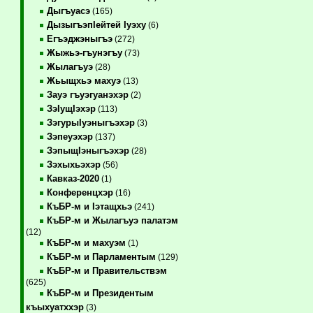
Дыгъуасэ
(165)
ДызыгъэпIейтей Iуэху
(6)
Егъэджэныгъэ
(272)
Жыжьэ-гъунэгъу
(73)
Жылагъуэ
(28)
Жьыщхьэ махуэ
(13)
Зауэ гъуэгуанэхэр
(2)
ЗэIущIэхэр
(113)
ЗэгурыIуэныгъэхэр
(3)
Зэпеуэхэр
(137)
ЗэпыщIэныгъэхэр
(28)
Зэхыхьэхэр
(56)
Кавказ-2020
(1)
Конференцхэр
(16)
КъБР-м и Iэтащхьэ
(241)
КъБР-м и Жылагъуэ палатэм
(12)
КъБР-м и махуэм
(1)
КъБР-м и Парламентым
(129)
КъБР-м и Правительствэм
(625)
КъБР-м и Президентым
къыхуатххэр
(3)