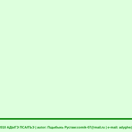
 2010 АДЫГЭ ПСАЛЪЭ | autor:
Пщыбыхь Рустам:
comik-07@mail.ru
| e-mail:
adyghe@