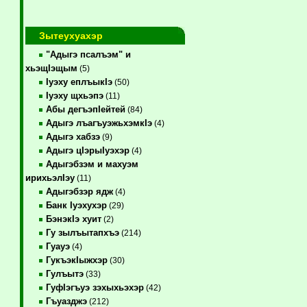
Зытеухуахэр
"Адыгэ псалъэм" и
хьэщIэщым
(5)
Iуэху еплъыкIэ
(50)
Iуэху щхьэпэ
(11)
Абы дегъэпIейтей
(84)
Адыгэ лъагъуэжьхэмкIэ
(4)
Адыгэ хабзэ
(9)
Адыгэ цIэрыIуэхэр
(4)
Адыгэбзэм и махуэм
ирихьэлIэу
(11)
Адыгэбзэр ядж
(4)
Банк Iуэхухэр
(29)
БэнэкIэ хуит
(2)
Гу зылъытапхъэ
(214)
Гуауэ
(4)
ГукъэкIыжхэр
(30)
Гулъытэ
(33)
ГуфIэгъуэ зэхыхьэхэр
(42)
Гъуазджэ
(212)