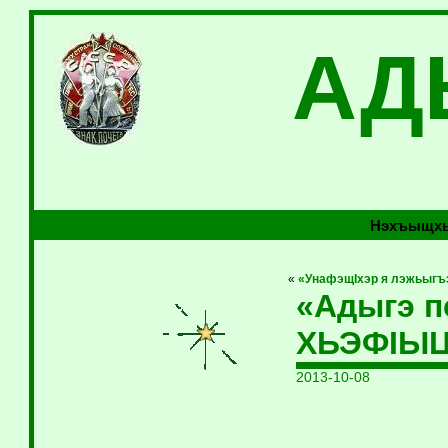
АД
Нэхъыщхь
«
«УнафэщIхэр я лэжьыгъ
«Адыгэ п
ХЬЭФIЫЦ
2013-10-08