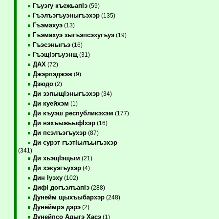
Гъуэгу къежьапIэ
(59)
Гъэлъэгъуэныгъэхэр
(135)
Гъэмахуэ
(13)
Гъэмахуэ зыгъэпсэхугъуэ
(19)
Гъэсэныгъэ
(16)
ГъэщIэгъуэнщ
(31)
ДАХ
(72)
Джэрпэджэж
(9)
Дзюдо
(2)
Ди зэпыщIэныгъэхэр
(34)
Ди куейхэм
(1)
Ди къуэш республикэхэм
(177)
Ди нэхъыжьыфIхэр
(16)
Ди псэлъэгъухэр
(87)
Ди сурэт гъэтIылъыгъэхэр
(341)
Ди хьэщIэщым
(21)
Ди хэкуэгъухэр
(4)
Дин Iуэху
(102)
ДифI догъэлъапIэ
(288)
Дунейм щыхъыбархэр
(248)
Дунеймрэ дэрэ
(2)
Дунейпсо Адыгэ Хасэ
(1)