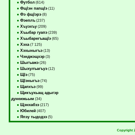
Футбол
(614)
ФщIэн папщIэ
(11)
Фэ фщIэрэ
(8)
Фэеплъ
(237)
Хъуэхъу
(209)
Хъыбар гуапэ
(239)
ХъыбарегъащIэ
(65)
Хэха
(7 125)
Хэхыныгъэ
(13)
Чэнджэщхэр
(3)
Шыгъажэ
(26)
Шыхулъагъуэ
(12)
ЩIэ
(75)
ЩIэныгъэ
(74)
Щапхъэ
(99)
Щикъухьащ адыгэр
дунеижьым
(34)
Щэнхабзэ
(217)
Юбилей
(407)
Япэу тыдодзэ
(5)
Copyright