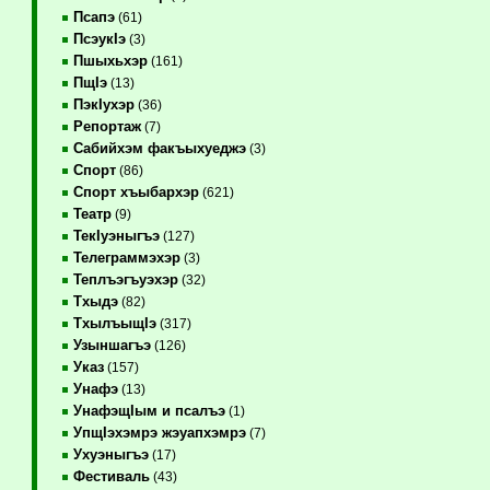
Псапэ
(61)
ПсэукIэ
(3)
Пшыхьхэр
(161)
ПщIэ
(13)
ПэкIухэр
(36)
Репортаж
(7)
Сабийхэм факъыхуеджэ
(3)
Спорт
(86)
Спорт хъыбархэр
(621)
Театр
(9)
ТекIуэныгъэ
(127)
Телеграммэхэр
(3)
Теплъэгъуэхэр
(32)
Тхыдэ
(82)
ТхылъыщIэ
(317)
Узыншагъэ
(126)
Указ
(157)
Унафэ
(13)
УнафэщIым и псалъэ
(1)
УпщIэхэмрэ жэуапхэмрэ
(7)
Ухуэныгъэ
(17)
Фестиваль
(43)