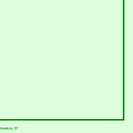
mail.ru
37