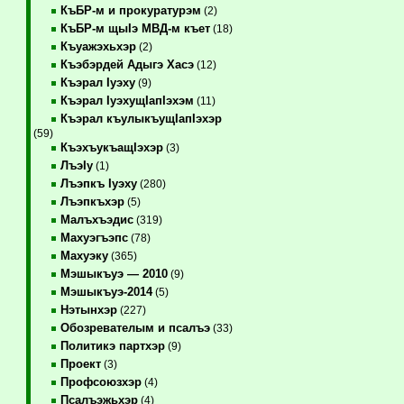
КъБР-м и прокуратурэм
(2)
КъБР-м щыIэ МВД-м къет
(18)
Къуажэхьхэр
(2)
Къэбэрдей Адыгэ Хасэ
(12)
Къэрал Iуэху
(9)
Къэрал IуэхущIапIэхэм
(11)
Къэрал къулыкъущIапIэхэр
(59)
КъэхъукъащIэхэр
(3)
ЛъэIу
(1)
Лъэпкъ Iуэху
(280)
Лъэпкъхэр
(5)
Малъхъэдис
(319)
Махуэгъэпс
(78)
Махуэку
(365)
Мэшыкъуэ — 2010
(9)
Мэшыкъуэ-2014
(5)
Нэтынхэр
(227)
Обозревателым и псалъэ
(33)
Политикэ партхэр
(9)
Проект
(3)
Профсоюзхэр
(4)
Псалъэжьхэр
(4)