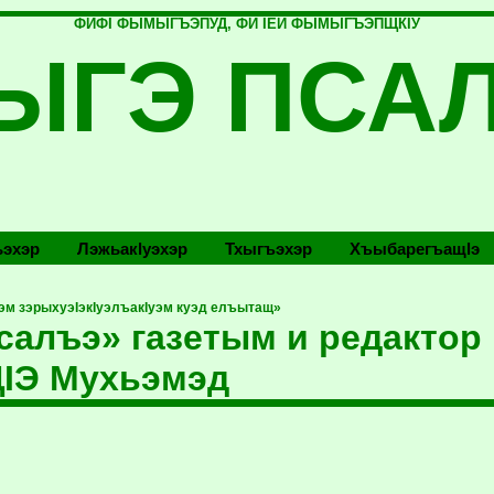
ФИФI ФЫМЫГЪЭПУД, ФИ IЕЙ ФЫМЫГЪЭПЩКIУ
ЫГЭ ПСА
эхэр
Лэжьакlуэхэр
Тхыгъэхэр
Хъыбарегъащlэ
эм зэрыхуэIэкIуэлъакIуэм куэд елъытащ»
салъэ» газетым и редакто
IЭ Мухьэмэд