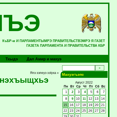
ЛЪЭ
КъБР-м И ПАРЛАМЕНТЫМРЭ ПРАВИТЕЛЬСТВЭМРЭ Я ГАЗЕТ
ГАЗЕТА ПАРЛАМЕНТА И ПРАВИТЕЛЬСТВА КБР
Тхыдэ
Дал Амир и махуэ
Япэ зэпеуэ зэIуха »
Махуэгъэпс
р нэхъыщхьэ
Август 2022
Пн
Вт
Ср
Чт
Пт
Сб
Вс
1
2
3
4
5
6
7
8
9
10
11
12
13
14
15
16
17
18
19
20
21
22
23
24
25
26
27
28
29
30
31