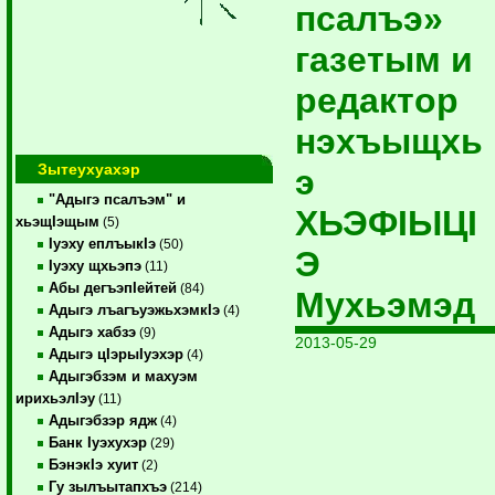
псалъэ»
газетым и
редактор
нэхъыщхь
Зытеухуахэр
э
"Адыгэ псалъэм" и
ХЬЭФIЫЦI
хьэщIэщым
(5)
Iуэху еплъыкIэ
(50)
Э
Iуэху щхьэпэ
(11)
Абы дегъэпIейтей
(84)
Мухьэмэд
Адыгэ лъагъуэжьхэмкIэ
(4)
Адыгэ хабзэ
(9)
2013-05-29
Адыгэ цIэрыIуэхэр
(4)
Адыгэбзэм и махуэм
ирихьэлIэу
(11)
Адыгэбзэр ядж
(4)
Банк Iуэхухэр
(29)
БэнэкIэ хуит
(2)
Гу зылъытапхъэ
(214)