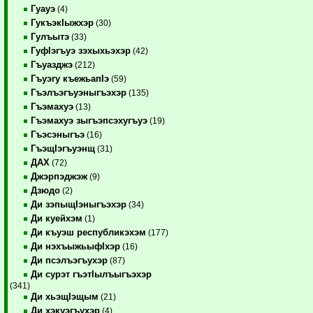
Гуауэ
(4)
ГукъэкIыжхэр
(30)
Гулъытэ
(33)
ГуфIэгъуэ зэхыхьэхэр
(42)
Гъуазджэ
(212)
Гъуэгу къежьапIэ
(59)
Гъэлъэгъуэныгъэхэр
(135)
Гъэмахуэ
(13)
Гъэмахуэ зыгъэпсэхугъуэ
(19)
Гъэсэныгъэ
(16)
ГъэщIэгъуэнщ
(31)
ДАХ
(72)
Джэрпэджэж
(9)
Дзюдо
(2)
Ди зэпыщIэныгъэхэр
(34)
Ди куейхэм
(1)
Ди къуэш республикэхэм
(177)
Ди нэхъыжьыфIхэр
(16)
Ди псэлъэгъухэр
(87)
Ди сурэт гъэтIылъыгъэхэр
(341)
Ди хьэщIэщым
(21)
Ди хэкуэгъухэр
(4)