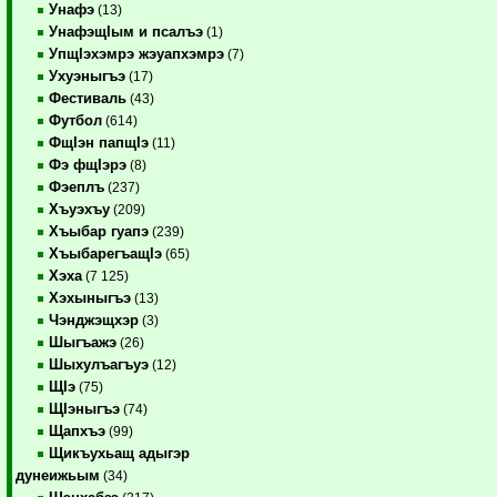
Унафэ
(13)
УнафэщIым и псалъэ
(1)
УпщIэхэмрэ жэуапхэмрэ
(7)
Ухуэныгъэ
(17)
Фестиваль
(43)
Футбол
(614)
ФщIэн папщIэ
(11)
Фэ фщIэрэ
(8)
Фэеплъ
(237)
Хъуэхъу
(209)
Хъыбар гуапэ
(239)
ХъыбарегъащIэ
(65)
Хэха
(7 125)
Хэхыныгъэ
(13)
Чэнджэщхэр
(3)
Шыгъажэ
(26)
Шыхулъагъуэ
(12)
ЩIэ
(75)
ЩIэныгъэ
(74)
Щапхъэ
(99)
Щикъухьащ адыгэр
дунеижьым
(34)