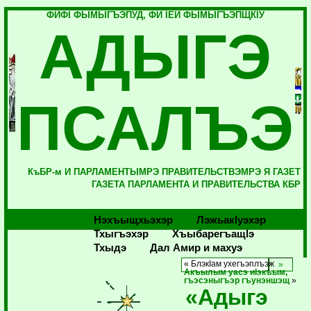
ФИФI ФЫМЫГЪЭПУД, ФИ IЕЙ ФЫМЫГЪЭПЩКIУ
АДЫГЭ
ПСАЛЪЭ
КъБР-м И ПАРЛАМЕНТЫМРЭ ПРАВИТЕЛЬСТВЭМРЭ Я ГАЗЕТ
ГАЗЕТА ПАРЛАМЕНТА И ПРАВИТЕЛЬСТВА КБР
Нэхъыщхьэхэр
Лэжьакlуэхэр
Тхыгъэхэр
Хъыбарегъащlэ
Тхыдэ
Дал Амир и махуэ
« БлэкIам ухегъэплъэж
Акъылым уасэ иIэкъым,
гъэсэныгъэр гъунэншэщ
»
«Адыгэ