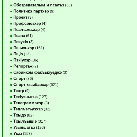
Обозревателым и псалъэ
(33)
Политикэ партхэр
(9)
Проект
(3)
Профсоюзхэр
(4)
Псалъэжьхэр
(4)
Псапэ
(61)
ПсэукIэ
(3)
Пшыхьхэр
(161)
ПщIэ
(13)
ПэкIухэр
(36)
Репортаж
(7)
Сабийхэм факъыхуеджэ
(3)
Спорт
(86)
Спорт хъыбархэр
(621)
Театр
(9)
ТекIуэныгъэ
(127)
Телеграммэхэр
(3)
Теплъэгъуэхэр
(32)
Тхыдэ
(82)
ТхылъыщIэ
(317)
Узыншагъэ
(126)
Указ
(157)