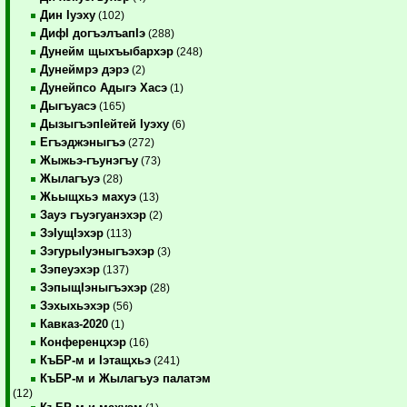
Дин Iуэху
(102)
ДифI догъэлъапIэ
(288)
Дунейм щыхъыбархэр
(248)
Дунеймрэ дэрэ
(2)
Дунейпсо Адыгэ Хасэ
(1)
Дыгъуасэ
(165)
ДызыгъэпIейтей Iуэху
(6)
Егъэджэныгъэ
(272)
Жыжьэ-гъунэгъу
(73)
Жылагъуэ
(28)
Жьыщхьэ махуэ
(13)
Зауэ гъуэгуанэхэр
(2)
ЗэIущIэхэр
(113)
ЗэгурыIуэныгъэхэр
(3)
Зэпеуэхэр
(137)
ЗэпыщIэныгъэхэр
(28)
Зэхыхьэхэр
(56)
Кавказ-2020
(1)
Конференцхэр
(16)
КъБР-м и Iэтащхьэ
(241)
КъБР-м и Жылагъуэ палатэм
(12)