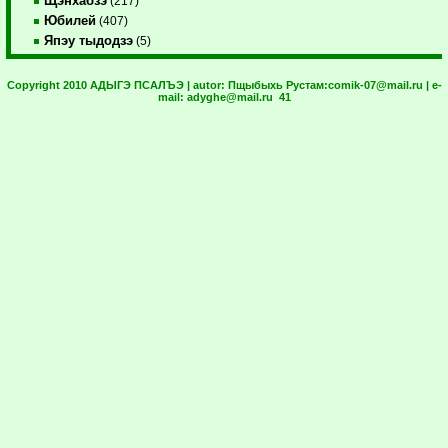
Щэнхабзэ
(217)
Юбилей
(407)
Япэу тыдодзэ
(5)
Copyright 2010 АДЫГЭ ПСАЛЪЭ | autor:
Пщыбыхь Рустам:
comik-07@mail.ru
| e-
mail:
adyghe@mail.ru
41