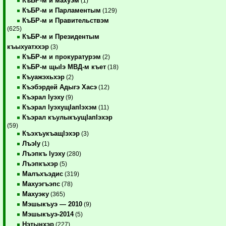
КъБР-м и махуэм
(1)
КъБР-м и Парламентым
(129)
КъБР-м и Правительствэм
(625)
КъБР-м и Президентым
къыхуатххэр
(3)
КъБР-м и прокуратурэм
(2)
КъБР-м щыIэ МВД-м къет
(18)
Къуажэхьхэр
(2)
Къэбэрдей Адыгэ Хасэ
(12)
Къэрал Iуэху
(9)
Къэрал IуэхущIапIэхэм
(11)
Къэрал къулыкъущIапIэхэр
(59)
КъэхъукъащIэхэр
(3)
ЛъэIу
(1)
Лъэпкъ Iуэху
(280)
Лъэпкъхэр
(5)
Малъхъэдис
(319)
Махуэгъэпс
(78)
Махуэку
(365)
Мэшыкъуэ — 2010
(9)
Мэшыкъуэ-2014
(5)
Нэтынхэр
(227)