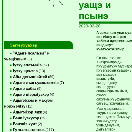
уащэ и
псынэ
2023-02-28
А зэманым унагъу
шы иIэну къэрал
хабзэм идэртэкъым
Зытеухуахэр
шыдыгут
къагъэсэбэпыр.
"Адыгэ псалъэм" и
Си шынэхъыжь
хьэщIэщым
(5)
ХьэзрэIилрэ ди
Iуэху еплъыкIэ
(57)
пхъурылъху Муридр
пхъэгъэсын къашэну
Iуэху щхьэпэ
(13)
мэз кIуэхэрт
Абы дегъэпIейтей
(89)
шыдыгукIи,
Адыгэ лъагъуэжьхэмкIэ
сыздащтэну
(7)
селъэIуурэ
Адыгэ хабзэ
(9)
сащыкIэрымыкIым,
Адыгэ цIэрыIуэхэр
(4)
сэбэп
сахуэмыхъуфынуми,
Адыгэбзэм и махуэм
сагъэщIэхъуакъым.
ирихьэлIэу
(11)
Мэз дыздынэсар
Адыгэбзэр ядж
(4)
таурыхъым хуэдэу
телъыджэт. Псыхъуэ
Банк Iуэхухэр
(29)
зэвым удэту
БэнэкIэ хуит
(2)
уздыдэкIуейм,
дыгъапIэри
Гу зылъытапхъэ
(217)