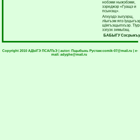
нобэми ныжэбэми,
зэреджэр «Гуащэ и
псынэщ».
Апхуэдэ зыгуэрщ,
лIыгъэм япэ Iущыгъэ
щIигъэщыпхъэр. ТIур
зэгуэх зимыIэщ.
БАБЫГУ Сосрыкъу
Copyright 2010 АДЫГЭ ПСАЛЪЭ | autor:
Пщыбыхь Рустам:
comik-07@mail.ru
| e-
mail:
adyghe@mail.ru