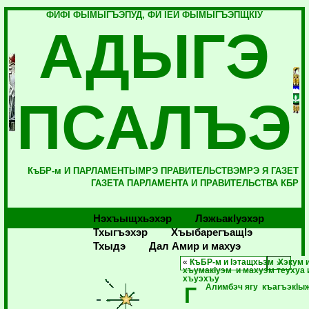
ФИФI ФЫМЫГЪЭПУД, ФИ IЕЙ ФЫМЫГЪЭПЩКIУ
АДЫГЭ
ПСАЛЪЭ
КъБР-м И ПАРЛАМЕНТЫМРЭ ПРАВИТЕЛЬСТВЭМРЭ Я ГАЗЕТ
ГАЗЕТА ПАРЛАМЕНТА И ПРАВИТЕЛЬСТВА КБР
Нэхъыщхьэхэр
Лэжьакlуэхэр
Тхыгъэхэр
Хъыбарегъащlэ
Тхыдэ
Дал Амир и махуэ
«
КъБР-м и Iэтащхьэм Хэкум 
хъумакIуэм и махуэм теухуа 
хъуэхъу
Г
Алимбэч ягу къагъэкIы