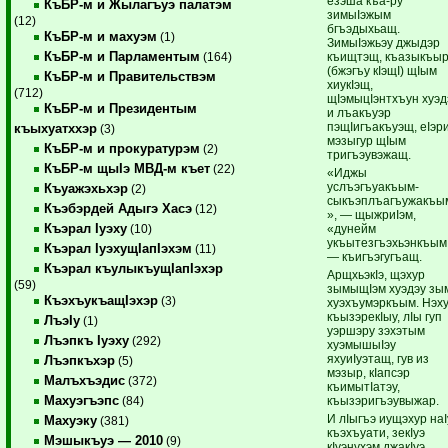
езэша къа-ру
КъБР-м и Жылагъуэ палатэм
зимыIэжым
(12)
бгъэдыхьащ.
КъБР-м и махуэм
(1)
ЗимыIэжьэу джыдэр
КъБР-м и Парламентым
къищтэщ, къазыкъы
(164)
(бжэгъу кIэщI) щIым
КъБР-м и Правительствэм
хиукIэщ,
(712)
щIэмыцIэнтхъун хуэд
КъБР-м и Президентым
и лъакъуэр
пэщIигъакъуэщ, еIэри
къыхуатххэр
(3)
мэзыгур щIым
КъБР-м и прокуратурэм
(2)
тригъэувэжащ.
КъБР-м щыIэ МВД-м къет
(22)
«Иджы
услъэгъуакъым-
Къуажэхьхэр
(2)
сыкъэплъагъужакъы
Къэбэрдей Адыгэ Хасэ
(12)
», — щыжриIэм,
Къэрал Iуэху
«дунейм
(10)
укъытезгъэхьэнкъым
Къэрал IуэхущIапIэхэм
(11)
— къигъэгугъащ.
Къэрал къулыкъущIапIэхэр
АрщхьэкIэ, щэхур
(59)
зымыщIэм хуэдэу зы
КъэхъукъащIэхэр
(3)
хуэхъумэркъым. Нэх
къызэрекIыу, лIы гуп
ЛъэIу
(1)
уэршэру зэхэтым
Лъэпкъ Iуэху
(292)
хуэмышыIэу
яхуиIуэтащ, гув из
Лъэпкъхэр
(5)
мэзыр, кIапсэр
Малъхъэдис
(372)
къимытIатэу,
Махуэгъэпс
къызэригъэувыжар.
(84)
И лIыгъэ иущэхур наI
Махуэку
(381)
къэхъуати, зекIуэ
Мэшыкъуэ — 2010
(9)
кIуэнухэм джакIуэ