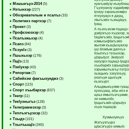
Мэшыкъуэ-2014
хуагъакIуэу къаублащ
(5)
Гъуэгуанэу зэдакIум
Нэтынхэр
(227)
Iуэхуу зэрахьэхэмрэ
Обозревателым и псалъэ
(33)
ятеухуауэ я даущ,
лIыгъэкIэ гъэнщIауэ,
Политикэ партхэр
(7)
Iуащ.
Проект
(3)
А лъэхъэнэм пщащэ 
Профсоюзхэр
(4)
дэкIуэгъуэ хъуахэр, з
IэщIагъэкIэ, IущыгъэкI
Псалъэжьхэр
(4)
нэмысыфIагъэкIэ
Псапэ
(64)
жылэм къацIыхуахэу
шу блэкIым дапхъэ-
ПсэукIэ
(3)
бзыпхъэ тезыххэр,
Пшыхьхэр
(176)
цIэрыIуэт. ЗекIуэлI
ПщIэ
хахуэрэ пщащэ Iущрэ
(13)
хъыбаркIэ зэрыщIэур
ПэкIухэр
(43)
зэрымылъагъу пэтрэ
Репортаж
(7)
хьэщыкъ зэхуэхъуу,
унагъуи щыхъуж
Сабийхэм факъыхуеджэ
(3)
къэхъурт.
Спорт
(115)
Алыджыкъуэми гуащ
Спорт хъыбархэр
(637)
хуэхъуащ, абы ипэ и
щхьэ имылъэгъуами,
Театр
(11)
зи намыскIэ,
ТекIуэныгъэ
(128)
IущыгъэкIэ цIэрыIуэ
хъуа пщащэр.
Телеграммэхэр
(3)
Теплъэгъуэхэр
(32)
Хуэмыхукъуэ
Тхыдэ
(101)
Жэгъуэгъурэ
ТхылъыщIэ
(340)
щIасэгъурэ зимыIэ