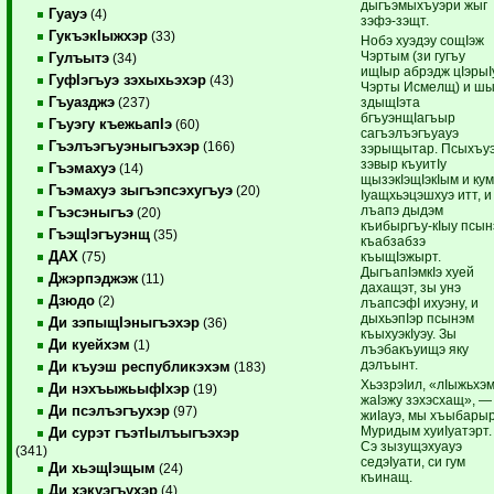
дыгъэмыхъуэри жыг
Гуауэ
(4)
зэфэ-зэщт.
ГукъэкIыжхэр
(33)
Нобэ хуэдэу сощIэж
Чэртым (зи гугъу
Гулъытэ
(34)
ищIыр абрэдж цIэрыI
ГуфIэгъуэ зэхыхьэхэр
(43)
Чэрты Исмелщ) и ш
Гъуазджэ
здыщIэта
(237)
бгъуэнщIагъыр
Гъуэгу къежьапIэ
(60)
сагъэлъэгъуауэ
Гъэлъэгъуэныгъэхэр
(166)
зэрыщытар. Псыхъу
зэвыр къуитIу
Гъэмахуэ
(14)
щызэкIэщIэкIым и ку
Гъэмахуэ зыгъэпсэхугъуэ
(20)
Iуащхьэцэшхуэ итт, и
лъапэ дыдэм
Гъэсэныгъэ
(20)
къибыргъу-кIыу псын
ГъэщIэгъуэнщ
(35)
къабзабзэ
ДАХ
къыщIэжырт.
(75)
ДыгъапIэмкIэ хуей
Джэрпэджэж
(11)
дахащэт, зы унэ
Дзюдо
(2)
лъапсэфI ихуэну, и
дыхьэпIэр псынэм
Ди зэпыщIэныгъэхэр
(36)
къыхуэкIуэу. Зы
Ди куейхэм
(1)
лъэбакъуищэ яку
дэлъынт.
Ди къуэш республикэхэм
(183)
ХьэзрэIил, «лIыжьхэ
Ди нэхъыжьыфIхэр
(19)
жаIэжу зэхэсхащ», —
Ди псэлъэгъухэр
(97)
жиIауэ, мы хъыбары
Муридым хуиIуатэрт.
Ди сурэт гъэтIылъыгъэхэр
Сэ зызущэхуауэ
(341)
седэIуати, си гум
Ди хьэщIэщым
(24)
къинащ.
Ди хэкуэгъухэр
(4)