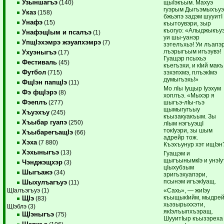
Узыншагъэ
щыIэкъым. Махуэ
(140)
гуэрым Дыгъэмыхъу
Указ
(158)
бжьэпэ задэм шууитI
Унафэ
(15)
къытоувэри, зыр
къогуо: «Алыджыкъуэ
УнафэщIым и псалъэ
(1)
уи шы-уанэр
УпщIэхэмрэ жэуапхэмрэ
(7)
зэтелъхьэ! Уи лъапэ
лъэрыгъым игъэувэ!
Ухуэныгъэ
(17)
Гуащэр псыхьэ
Фестиваль
(45)
къегъэхи, и кIий макъ
Футбол
зэхэпхмэ, плъэкIмэ
(715)
думыгъэхь!»
ФщIэн папщIэ
(11)
Мо лIы Iущыр Iуэхум
Фэ фщIэрэ
(8)
хоплъэ. «Мыхэр я
Фэеплъ
шыгъэ-лIы-гъэ
(277)
щымыгугъыу
Хъуэхъу
(245)
къызакуакъым. Зы
Хъыбар гуапэ
(250)
лIым нэгъуэщI
токIуэри, зы шым
ХъыбарегъащIэ
(66)
адрейр тож.
Хэха
(7 880)
Къэхъунур хэт ищIэн
Хэхыныгъэ
(13)
Гуащэм и
щыгъынымкIэ и унэIу
Чэнджэщхэр
(3)
цIыхубзым
Шыгъажэ
(34)
зригъэхуапэри,
псынэм игъэкIуащ.
Шыхулъагъуэ
(11)
«Сахь», — жиIэу
ЩIалъэгъуэ (1)
къыщыкIийм, мыдре
ЩIэ
(83)
хьэзырыххэти,
ЩIэблэ (3)
якIэлъыпхъэращ.
ЩIэныгъэ
(75)
ШууитIыр къызэреха