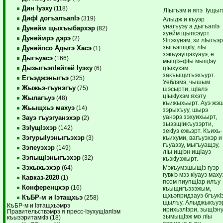
Дин Iуэху
(118)
ЛIыгъэм и япэ Iущыг
ДифI догъэлъапIэ
(319)
Алыдж и къуэр
унагъуэу а дыгъапIэ
Дунейм щыхъыбархэр
(82)
хуейм щыпсэурт.
Дунеймрэ дэрэ
(2)
Япэхунэм, зи лIыгъэ
зыгъэпщкIу, лIы
Дунейпсо Адыгэ Хасэ
(1)
зэкъуэущэхуауэ, е
Дыгъуасэ
(166)
мыщIэ-фIы мыщIэу
ДызыгъэпIейтей Iуэху
цIыхухэм
(6)
закъыщигъэхъурт.
Егъэджэныгъэ
(325)
Уеблэмэ, чышым
Жыжьэ-гъунэгъу
(75)
шэсырти, щIалэ
цIыкIухэм яхэту
Жылагъуэ
(48)
къижыхьырт. Ауэ жэ
Жьыщхьэ махуэ
(14)
зэрыхъуу, шырэ
уанэрэ зэхуихьырт,
Зауэ гъуэгуанэхэр
(2)
зызэщIикъузэрти,
ЗэIущIэхэр
(142)
зекIуэ ежьэрт. Къихь-
ЗэгурыIуэныгъэхэр
къихуми, вагъуэхэр и
(3)
гъуазэу, мыгъуащэу,
Зэпеуэхэр
(149)
лIы ищIэн ищIауэ
ЗэпыщIэныгъэхэр
(32)
къэкIуэжырт.
Зэхыхьэхэр
МэкъумэшыщIэ гуэр
(64)
гувкIэ мэз кIуауэ маху
Кавказ-2020
(1)
псом пиупщIар илъу
Конференцхэр
(16)
къыщигъэзэжым,
щхьэпридзауэ бгъукI
КъБР-м и Iэтащхьэ
(258)
щылъу, Алыджыкъуэ
КъБР-м и Iэтащхьэмрэ
ирихьэлIэри, зыщIэн
Правительствэмрэ я пресс-IэухущIапIэм
зымыщIэж мо лIы
къызэритамкIэ (18)