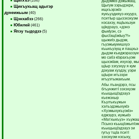
Щапхъэ
(106)
дыдэмкIэ дэжыжащ.
Щыгум зэрыдэхри,
Щикъухьащ адыгэр
ищхъэрэкIэ
дунеижьым
(40)
яукъуэдияуэ ихуурэ,
пситIыр щызэхэхуэм
Щэнхабзэ
(266)
нэсахэу, ящIыхьэуи
Юбилей
(461)
щIидзауэ, «дэнэ
Япэу тыдодзэ
фыкIуэн, сэ
(5)
фысIэщIэкIыу?!»
щыжиIэ дыдэм,
гъуэжькуиишхуэ
къыкъуэущ и пащхьэ
дыдэм къиджэразэуи
мо сабэ кIэрахъуэм
щыхэкIам, ихухэр, м
щIыр зэгуэхуу я кум
дэхуам хуэдэу, уэри
щIыри игъэзри
игъуэтыжакъым.
Абы лъандэрэ, псы
бгъунжитI зэхэхуэм
къыщыщIэдзауэ
къежэхыр
Къулъкъужын
хэлъэдэжыхукIэ
«ХуэмыхукъуэкIэ»
еджэурэ, иужькIэ
«Матхыкъуэ» хъужа
Псынэ къыщIэжыпIэ
къыщыщIэдзауэ зи
гугъу тщIа пситI
зэхэхуэм нэсыху,