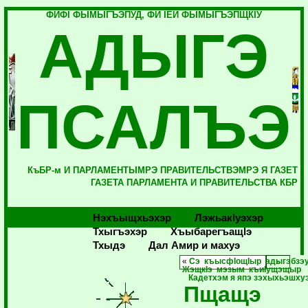
ФИФI ФЫМЫГЪЭПУД, ФИ IЕЙ ФЫМЫГЪЭПЩКIУ
АДЫГЭ
ПСАЛЪЭ
КъБР-м И ПАРЛАМЕНТЫМРЭ ПРАВИТЕЛЬСТВЭМРЭ Я ГАЗЕТ
ГАЗЕТА ПАРЛАМЕНТА И ПРАВИТЕЛЬСТВА КБР
Нэхъыщхьэхэр
Лэжьакlуэхэр
Тхыгъэхэр
Хъыбарегъащlэ
Тхыдэ
Дал Амир и махуэ
«
Сэ къысфIощIыр адыгэбзэ
ЖэщкIэ мэзым къиIущэщыр
Кадетхэм я япэ зэхыхьэшху
Пщащэ