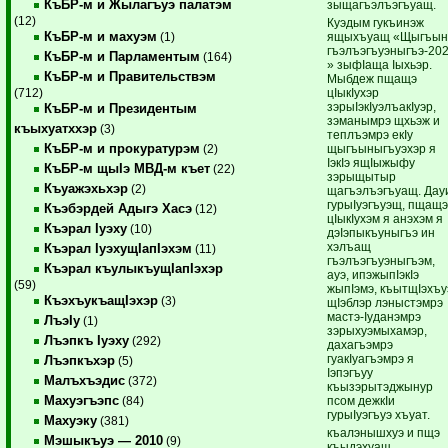
КъБР-м и Жылагъуэ палатэм
зыщагъэлъэгъуащ.
(12)
Куэдым гукъинэж
КъБР-м и махуэм
ящыхъуащ «Щыгъы
(1)
гъэлъэгъуэныгъэ-20
КъБР-м и Парламентым
(164)
» зыфIаща Iыхьэр.
КъБР-м и Правительствэм
Мыбдеж пщащэ
цIыкIухэр
(712)
зэрыIэкIуэлъакIуэр,
КъБР-м и Президентым
зэманымрэ щхьэж и
къыхуатххэр
(3)
теплъэмрэ екIу
КъБР-м и прокуратурэм
щыгъыныгъуэхэр я
(2)
IэкIэ ящIыжыфу
КъБР-м щыIэ МВД-м къет
(22)
зэрыщытыр
Къуажэхьхэр
(2)
щагъэлъэгъуащ. Дау
гурыIуэгъуэщ, пщащ
Къэбэрдей Адыгэ Хасэ
(12)
цIыкIухэм я анэхэм я
Къэрал Iуэху
(10)
дэIэпыкъуныгъэ ин
хэлъащ
Къэрал IуэхущIапIэхэм
(11)
гъэлъэгъуэныгъэм,
Къэрал къулыкъущIапIэхэр
ауэ, ипэжыпIэкIэ
(59)
жыпIэмэ, къытщIэхъу
КъэхъукъащIэхэр
(3)
щIэблэр лэныстэмрэ
мастэ-Iуданэмрэ
ЛъэIу
(1)
зэрыхуэмыхамэр,
Лъэпкъ Iуэху
(292)
дахагъэмрэ
гуакIуагъэмрэ я
Лъэпкъхэр
(5)
Iэпэгъуу
Малъхъэдис
(372)
къызэрытэджынур
Махуэгъэпс
псом дежкIи
(84)
гурыIуэгъуэ хъуат.
Махуэку
(381)
къалэнышхуэ и пщэ
Мэшыкъуэ — 2010
(9)
къыдэхуащ,