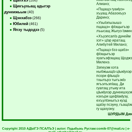
Щапхъэ
(106)
Алианэ;
Щикъухьащ адыгэр
«Пщащэ гуакIуэ»
дунеижьым
(40)
хъуащ Абазокъуэ
Даринэ;
Щэнхабзэ
(266)
«УзыIэпызышэ
Юбилей
(461)
пщащэ» фIэщыгъэр
Япэу тыдодзэ
(5)
лъысащ Жыгуэ Iэмин
«ХъуэпсапIэ дунейм
хэт» цIэр иратащ
Алибутей Миланэ;
«Пщащэ бзэ щабэ»
фIэщыгъэр
хуагъэфэщащ Щодж
Миленэ.
Зэпеуэм хэта
ныбжьыщIэ цIыкIухэр
псори фIыщIэ
тхылърэ тыгъэкIэ
ягъэлъэпIащ. Ди
гуапэщ утыку ита
цIыкIухэр дунеишхуэ
нэхъри щефIакIуэу,
ехъулIэныгъэ куэд
щаIэу псэуну, гъащIэ
гу щахуэну.
ШУРДЫМ Дин
Copyright 2010 АДЫГЭ ПСАЛЪЭ | autor:
Пщыбыхь Рустам:
comik-07@mail.ru
| e-
mail:
adyghe@mail.ru