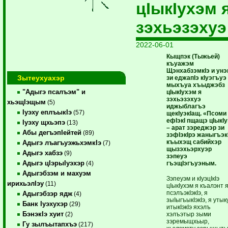
цIыкIухэм 
зэхьэзэхуэ
2022-06-01
Кыщпэк (Тыжьей)
къуажэм
ЩэнхабзэмкIэ и ун
Зытеухуахэр
зи еджапIэ кIуэгъуэ
мыхъуа хъыджэбз
"Адыгэ псалъэм" и
цIыкIухэм я
зэхьэзэхуэ
хьэщIэщым
(5)
иджыблагъэ
Iуэху еплъыкIэ
(57)
щекIуэкIащ. «Псоми
ефIэкI пщащэ цIыкIу
Iуэху щхьэпэ
(13)
– арат зэреджэр зи
Абы дегъэпIейтей
(89)
зэфIэкIрэ жаныгъэк
къыхэщ сабийхэр
Адыгэ лъагъуэжьхэмкIэ
(7)
щызэхьэрхуэр
Адыгэ хабзэ
(9)
зэпеуэ
Адыгэ цIэрыIуэхэр
гъэщIэгъуэным.
(4)
Адыгэбзэм и махуэм
Зэпеуэм и кIуэцIкIэ
ирихьэлIэу
(11)
цIыкIухэм я къалэнт 
псэлъэкIэкIэ, я
Адыгэбзэр ядж
(4)
зыIыгъыкIэкIэ, я утык
Банк Iуэхухэр
(29)
итыкIэкIэ яхэлъ
БэнэкIэ хуит
хэлъэтыр зыми
(2)
зэремыщхьыр,
Гу зылъытапхъэ
(217)