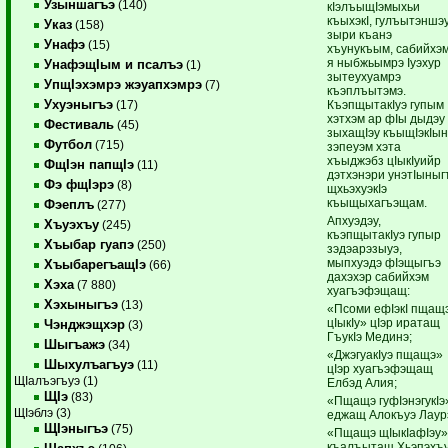
Узыншагъэ
(140)
кIэлъыщIэмыхьи
къыхэкI, гулъытэншэ
Указ
(158)
зыри къанэ
Унафэ
(15)
хъунукъым, сабийхэ
я ныбжьымрэ Iуэхур
УнафэщIым и псалъэ
(1)
зытеухуамрэ
УпщIэхэмрэ жэуапхэмрэ
(7)
къэплъытэмэ.
Ухуэныгъэ
КъэпщытакIуэ гупым
(17)
хэтхэм ар фIы дыдэу
Фестиваль
(45)
зыхащIэу къыщIэкIын
Футбол
(715)
зэпеуэм хэта
хъыджэбз цIыкIуийр
ФщIэн папщIэ
(11)
дэтхэнэри унэтIыныг
Фэ фщIэрэ
(8)
щхьэхуэкIэ
къыщыхагъэщам.
Фэеплъ
(277)
Апхуэдэу,
Хъуэхъу
(245)
къэпщытакIуэ гупыр
Хъыбар гуапэ
(250)
зэдэарэзыуэ,
мыпхуэдэ фIэщыгъэ
ХъыбарегъащIэ
(66)
дахэхэр сабийхэм
Хэха
(7 880)
хуагъэфэщащ:
Хэхыныгъэ
(13)
«Псоми ефIэкI пщащ
цIыкIу» цIэр иратащ
Чэнджэщхэр
(3)
ГъукIэ Мединэ;
Шыгъажэ
(34)
«ДжэгуакIуэ пщащэ»
Шыхулъагъуэ
(11)
цIэр хуагъэфэщащ
ЩIалъэгъуэ (1)
Елбэд Алия;
ЩIэ
(83)
«Пщащэ гуфIэнэгукIэ
ЩIэблэ (3)
еджащ Алокъуэ Лаур
ЩIэныгъэ
(75)
«Пщащэ щIыкIафIэу
къалъытащ Хьэпэхъ