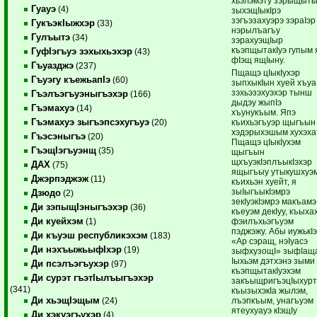
хьэлэмэту зэрыщыты
Гуауэ
(4)
зыхэщIыкIрэ
зэгъэзахуэрэ зэраIэр
ГукъэкIыжхэр
(33)
нэрылъагъу
Гулъытэ
(34)
зэрахуэщIыр
къэпщытакIуэ гупым 
ГуфIэгъуэ зэхыхьэхэр
(43)
фIэщ ящIыну.
Гъуазджэ
(237)
Пщащэ цIыкIухэр
Гъуэгу къежьапIэ
(60)
зыпхыкIын хуей хъуа
зэхьэзэхуэхэр тынш
Гъэлъэгъуэныгъэхэр
(166)
дыдэу жыпIэ
Гъэмахуэ
(14)
хъунукъым. Япэ
Гъэмахуэ зыгъэпсэхугъуэ
къихьэгъуэр щыгъын
(20)
хэдэрыхэшым хухэха
Гъэсэныгъэ
(20)
Пщащэ цIыкIухэм
ГъэщIэгъуэнщ
(35)
щыгъын
щхъуэкIэплъыкIэхэр
ДАХ
(75)
ящыгъыу утыкушхуэ
Джэрпэджэж
(11)
къихьэн хуейт, я
зыIыгъыкIэмрэ
Дзюдо
(2)
зекIуэкIэмрэ макъамэ
Ди зэпыщIэныгъэхэр
(36)
къеуэм декIуу, къыха
Ди куейхэм
фэилъхьэгъуэм
(1)
пэджэжу. Абы иужькI
Ди къуэш республикэхэм
(183)
«Ар сэращ, нэIуасэ
Ди нэхъыжьыфIхэр
(19)
зыфхузощI» зыфIащ
Iыхьэм дэтхэнэ зыми
Ди псэлъэгъухэр
(97)
къэпщытакIуэхэм
Ди сурэт гъэтIылъыгъэхэр
закъыщригъэцIыхурт
(341)
къызыхэкIа жылэм,
Ди хьэщIэщым
лъэпкъым, унагъуэм
(24)
ятеухуауэ кIэщIу
Ди хэкуэгъухэр
(4)