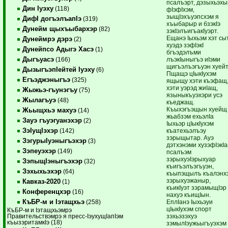
псалъэрт, дэзыхьэхы
Дин Iуэху
(118)
фIэфIхэм,
зыщIэхъуэпсхэм я
ДифI догъэлъапIэ
(319)
хъыбарыр и бзэкIэ
Дунейм щыхъыбархэр
(82)
зэкIэлъигъакIуэрт.
Ещанэ Iыхьэм хэт сы
Дунеймрэ дэрэ
(2)
хуэдэ зэфIэкI
Дунейпсо Адыгэ Хасэ
(1)
бгъэдэлъми
Дыгъуасэ
лъэкIыныгъэ иIэми
(166)
щигъэлъэгъуэн хуейт
ДызыгъэпIейтей Iуэху
(6)
Пщащэ цIыкIухэм
Егъэджэныгъэ
(325)
ящыщу хэти къэфащ
хэти уэрэд жиIащ,
Жыжьэ-гъунэгъу
(75)
языныкъуэхэри усэ
Жылагъуэ
(48)
къеджащ.
Къыхэгъэщын хуейщ
Жьыщхьэ махуэ
(14)
жьабзэм ехьэлIа
Зауэ гъуэгуанэхэр
(2)
Iыхьэр цIыкIухэм
ЗэIущIэхэр
къатехьэлъэу
(142)
зэрыщытар. Ауэ
ЗэгурыIуэныгъэхэр
(3)
дэтхэнэми хузэфIэкI
Зэпеуэхэр
(149)
псалъэм
зэрыхуэIэрыхуар
ЗэпыщIэныгъэхэр
(32)
къигъэлъэгъуэн,
Зэхыхьэхэр
(64)
къыпэщылъ къалэнх
зэрыхуэжаныр,
Кавказ-2020
(1)
къикIуэт зэрамыщIэр
Конференцхэр
(16)
нахуэ къищIын.
КъБР-м и Iэтащхьэ
ЕплIанэ Iыхьэуи
(258)
цIыкIухэм спорт
КъБР-м и Iэтащхьэмрэ
зэхьэзэхуэ
Правительствэмрэ я пресс-IэухущIапIэм
къызэритамкIэ (18)
зэмылIэужьыгъуэхэм