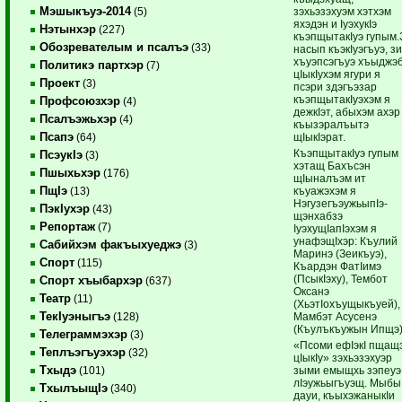
Мэшыкъуэ-2014
зэхьэзэхуэм хэтхэм
(5)
яхэдэн и IуэхукIэ
Нэтынхэр
(227)
къэпщытакIуэ гупым.
Обозревателым и псалъэ
(33)
насып къэкIуэгъуэ, з
хъуэпсэгъуэ хъыджэ
Политикэ партхэр
(7)
цIыкIухэм ягури я
Проект
(3)
псэри здэгъэзар
къэпщытакIуэхэм я
Профсоюзхэр
(4)
дежкIэт, абыхэм ахэр
Псалъэжьхэр
(4)
къызэралъытэ
Псапэ
щIыкIэрат.
(64)
КъэпщытакIуэ гупым
ПсэукIэ
(3)
хэтащ Бахъсэн
Пшыхьхэр
(176)
щIыналъэм ит
ПщIэ
къуажэхэм я
(13)
НэгузегъэужьыпIэ-
ПэкIухэр
(43)
щэнхабзэ
Репортаж
(7)
IуэхущIапIэхэм я
унафэщIхэр: Къулий
Сабийхэм факъыхуеджэ
(3)
Маринэ (Зеикъуэ),
Спорт
(115)
Къардэн ФатIимэ
(ПсыкIэху), Тембот
Спорт хъыбархэр
(637)
Оксанэ
Театр
(11)
(ХьэтIохъущыкъуей),
ТекIуэныгъэ
Мамбэт Асусенэ
(128)
(Къулъкъужын Ипщэ)
Телеграммэхэр
(3)
«Псоми ефIэкI пщащ
Теплъэгъуэхэр
(32)
цIыкIу» зэхьэзэхуэр
Тхыдэ
зыми емыщхь зэпеуэ
(101)
лIэужьыгъуэщ. Мыбы
ТхылъыщIэ
(340)
дауи, къыхэжаныкIи