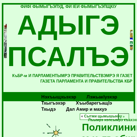
ФИФI ФЫМЫГЪЭПУД, ФИ IЕЙ ФЫМЫГЪЭПЩКIУ
АДЫГЭ
ПСАЛЪЭ
КъБР-м И ПАРЛАМЕНТЫМРЭ ПРАВИТЕЛЬСТВЭМРЭ Я ГАЗЕТ
ГАЗЕТА ПАРЛАМЕНТА И ПРАВИТЕЛЬСТВА КБР
Нэхъыщхьэхэр
Лэжьакlуэхэр
Тхыгъэхэр
Хъыбарегъащlэ
Тхыдэ
Дал Амир и махуэ
«
Сытми щымышынэу
Лъымрэ нэпсымрэ къахэхъ
Поликлини