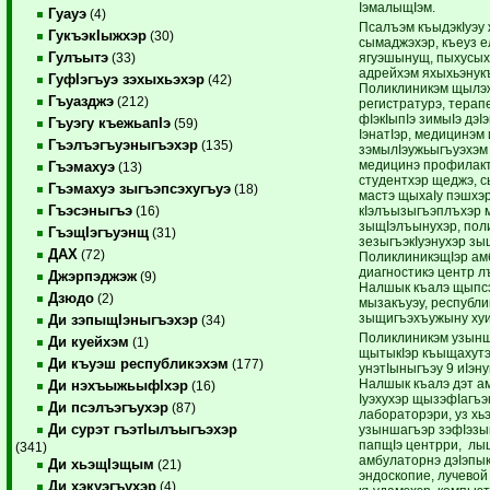
IэмалыщIэм.
Гуауэ
(4)
Псалъэм къыдэкIуэу 
ГукъэкIыжхэр
(30)
сымаджэхэр, къеуз е
Гулъытэ
ягуэшынущ, пыхусых
(33)
адрейхэм яхыхьэнук
ГуфIэгъуэ зэхыхьэхэр
(42)
Поликлиникэм щылэ
Гъуазджэ
(212)
регистратурэ, терап
фIэкIыпIэ зимыIэ дэ
Гъуэгу къежьапIэ
(59)
IэнатIэр, медицинэм 
Гъэлъэгъуэныгъэхэр
(135)
зэмылIэужьыгъуэхэм 
медицинэ профилакт
Гъэмахуэ
(13)
студентхэр щеджэ, 
Гъэмахуэ зыгъэпсэхугъуэ
(18)
мастэ щыхаIу пэшхэ
Гъэсэныгъэ
кIэлъызыгъэплъхэр м
(16)
зыщIэлъынухэр, поли
ГъэщIэгъуэнщ
(31)
зезыгъэкIуэнухэр зы
ДАХ
(72)
ПоликлиникэщIэр ам
диагностикэ центр 
Джэрпэджэж
(9)
Налшык къалэ щыпс
Дзюдо
(2)
мызакъуэу, республи
зыщигъэхъужыну ху
Ди зэпыщIэныгъэхэр
(34)
Поликлиникэм узынш
Ди куейхэм
(1)
щытыкIэр къыщахутэ
Ди къуэш республикэхэм
(177)
унэтIыныгъэу 9 иIэн
Налшык къалэ дэт а
Ди нэхъыжьыфIхэр
(16)
Iуэхухэр щызэфIагъ
Ди псэлъэгъухэр
(87)
лабораторэри, уз хь
Ди сурэт гъэтIылъыгъэхэр
узыншагъэр зэфIэзы
папщIэ центрри, лы
(341)
амбулаторнэ дэIэпы
Ди хьэщIэщым
(21)
эндоскопие, лучевой
Ди хэкуэгъухэр
(4)