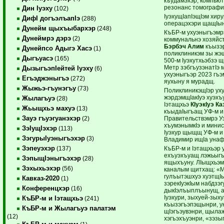
къудамэхэр, компьют
резонанс томографие
Дин Iуэху
(102)
IуэхущIапIэщIэм хир
ДифI догъэлъапIэ
(288)
операцэхэри щащIы
Дунейм щыхъыбархэр
(248)
КъБР-м ухуэныгъэмрэ
Дунеймрэ дэрэ
(2)
коммунальнэ хозяйст
Бэрбэч Алим
къызэр
Дунейпсо Адыгэ Хасэ
(1)
поликлиникэм зы жэ
Дыгъуасэ
(165)
500-м Iуэхутхьэбзэ
Метр зэбгъузэнатIэ 
ДызыгъэпIейтей Iуэху
(6)
ухуэныгъэр 2023 гъэ
Егъэджэныгъэ
(272)
яухыну я мурадщ.
Жыжьэ-гъунэгъу
(73)
ПоликлиникэщIэр ух
жэрдэмщIакIуэ хуэхъ
Жылагъуэ
(28)
Iэтащхьэ
КIуэкIуэ К
Жьыщхьэ махуэ
(13)
къыдаIыгъащ УФ-м и
Зауэ гъуэгуанэхэр
Правительствэмрэ 
(2)
хъумэнымкIэ и минис
ЗэIущIэхэр
(113)
Iуэхур щыщщ УФ-м и
ЗэгурыIуэныгъэхэр
(3)
Владимир ищIа унаф
Зэпеуэхэр
КъБР-м и Iэтащхьэр 
(137)
ехъуэхъуащ лэжьыгъ
ЗэпыщIэныгъэхэр
(28)
ящыхъуну. ЛIыщхьэм
Зэхыхьэхэр
(56)
каналым щитхащ: «
гулъытэшхуэ хуэтщIы
Кавказ-2020
(1)
зэрекIуэкIым набдзэ
Конференцхэр
(16)
дыкIэлъыплъынущ, а
Iуэхури, зыхуей-зыху
КъБР-м и Iэтащхьэ
(241)
къызэгъэпэщынри, у
КъБР-м и Жылагъуэ палатэм
щIэгъэувэнри, щылаж
(12)
хэгъэхъуэнри, «зэзы