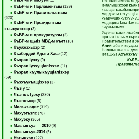
КъБР-м и махуэм
(1)
технологиехэр» мед
IэмалыщIэхэри къан
КъБР-м и Парламентым
(129)
къыщыгъэсэбэпынри
КъБР-м и Правительствэм
мардэхэм тету ящIы
(623)
къаруущIэ хуэхъунущ
КъБР-м и Президентым
медицинэ IэнатIэм н
зиужьыным».
къыхуатххэр
(3)
Ухуэныгъэм и лъабж
КъБР-м и прокуратурэм
(2)
щагъэтIылъым кърих
КъБР-м щыIэ МВД-м къет
Правительствэм и 
(18)
Алий
, абы и къуэдз
Къуажэхьхэр
(2)
Налшык къалэ админ
Къэбэрдей Адыгэ Хасэ
(12)
Iэтащхьэ
Ахъуэхъу 
Къэрал Iуэху
КъБР-
(9)
Правительс
Къэрал IуэхущIапIэхэм
(11)
Къэрал къулыкъущIапIэхэр
(59)
КъэхъукъащIэхэр
(3)
ЛъэIу
(1)
Лъэпкъ Iуэху
(280)
Лъэпкъхэр
(5)
Малъхъэдис
(319)
Махуэгъэпс
(78)
Махуэку
(365)
Мэшыкъуэ — 2010
(9)
Мэшыкъуэ-2014
(5)
Нэтынхэр
(227)