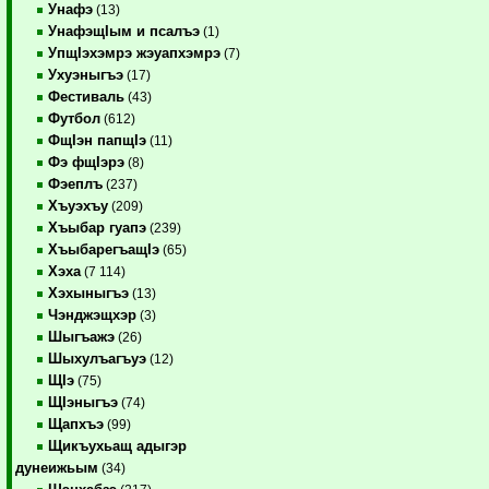
Унафэ
(13)
УнафэщIым и псалъэ
(1)
УпщIэхэмрэ жэуапхэмрэ
(7)
Ухуэныгъэ
(17)
Фестиваль
(43)
Футбол
(612)
ФщIэн папщIэ
(11)
Фэ фщIэрэ
(8)
Фэеплъ
(237)
Хъуэхъу
(209)
Хъыбар гуапэ
(239)
ХъыбарегъащIэ
(65)
Хэха
(7 114)
Хэхыныгъэ
(13)
Чэнджэщхэр
(3)
Шыгъажэ
(26)
Шыхулъагъуэ
(12)
ЩIэ
(75)
ЩIэныгъэ
(74)
Щапхъэ
(99)
Щикъухьащ адыгэр
дунеижьым
(34)