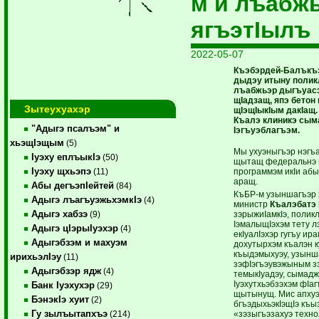
м и лъабж
ягъэтIылъ
2022-05-07
Къэбэрдей-Балъкъ
дыдэу итыну полик
лъабжьэр дыгъуас
щIадзащ, япэ бетон
Зытеухуахэр
щIэщIыкIым дакIащ.
Къалэ клиникэ сы
"Адыгэ псалъэм" и
Iэгъуэблагъэм.
хьэщIэщым
(5)
Мы ухуэныгъэр нэгъа
Iуэху еплъыкIэ
(50)
щытащ федеральнэ 
Iуэху щхьэпэ
программэм икIи абы 
(11)
аращ.
Абы дегъэпIейтей
(84)
КъБР-м узыншагъэр 
Адыгэ лъагъуэжьхэмкIэ
(4)
министр
Къалэбатэ
Адыгэ хабзэ
зэрыжиIамкIэ, полик
(9)
IэмалыщIэхэм тету л
Адыгэ цIэрыIуэхэр
(4)
екIуалIэхэр гугъу ир
Адыгэбзэм и махуэм
дохутырхэм къалэн к
къыдэмыхуэу, узынш
ирихьэлIэу
(11)
зэфIэгъэувэжыным з
Адыгэбзэр ядж
(4)
темыкIуадэу, сымадж
Iуэхутхьэбзэхэм фIаг
Банк Iуэхухэр
(29)
щытынущ. Мис апхуэд
БэнэкIэ хуит
(2)
бгъэдыхьэкIэщIэ къ
Гу зылъытапхъэ
«зэзыгъэзахуэ техн
(214)