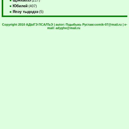
Щэнхабзэ
(217)
Юбилей
(407)
Япэу тыдодзэ
(5)
Copyright 2010 АДЫГЭ ПСАЛЪЭ | autor:
Пщыбыхь Рустам:
comik-07@mail.ru
| e-
mail:
adyghe@mail.ru