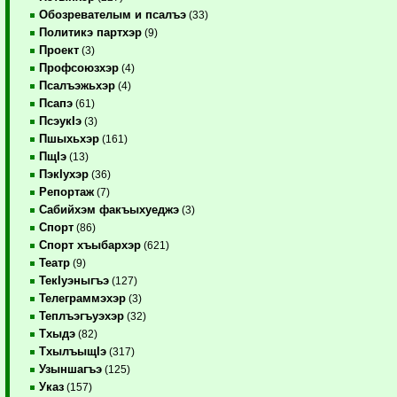
Обозревателым и псалъэ
(33)
Политикэ партхэр
(9)
Проект
(3)
Профсоюзхэр
(4)
Псалъэжьхэр
(4)
Псапэ
(61)
ПсэукIэ
(3)
Пшыхьхэр
(161)
ПщIэ
(13)
ПэкIухэр
(36)
Репортаж
(7)
Сабийхэм факъыхуеджэ
(3)
Спорт
(86)
Спорт хъыбархэр
(621)
Театр
(9)
ТекIуэныгъэ
(127)
Телеграммэхэр
(3)
Теплъэгъуэхэр
(32)
Тхыдэ
(82)
ТхылъыщIэ
(317)
Узыншагъэ
(125)
Указ
(157)