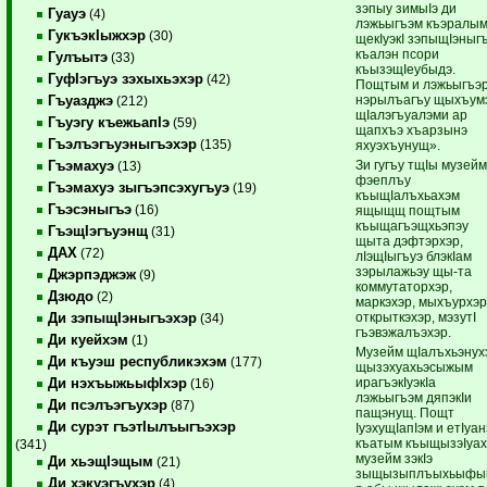
зэпыу зимыIэ ди
Гуауэ
(4)
лэжьыгъэм къэралы
ГукъэкIыжхэр
(30)
щекIуэкI зэпыщIэныг
къалэн псори
Гулъытэ
(33)
къызэщIеубыдэ.
ГуфIэгъуэ зэхыхьэхэр
(42)
Пощтым и лэжьыгъэ
нэрылъагъу щыхъум
Гъуазджэ
(212)
щIалэгъуалэми ар
Гъуэгу къежьапIэ
(59)
щапхъэ хъарзынэ
Гъэлъэгъуэныгъэхэр
(135)
яхуэхъунущ».
Зи гугъу тщIы музей
Гъэмахуэ
(13)
фэеплъу
Гъэмахуэ зыгъэпсэхугъуэ
(19)
къыщIалъхьахэм
Гъэсэныгъэ
(16)
ящыщщ пощтым
къыщагъэщхьэпэу
ГъэщIэгъуэнщ
(31)
щыта дэфтэрхэр,
ДАХ
(72)
лIэщIыгъуэ блэкIам
зэрылажьэу щы-та
Джэрпэджэж
(9)
коммутаторхэр,
Дзюдо
(2)
маркэхэр, мыхъурхэр
открыткэхэр, мэзутI
Ди зэпыщIэныгъэхэр
(34)
гъэвэжалъэхэр.
Ди куейхэм
(1)
Музейм щIалъхьэнух
Ди къуэш республикэхэм
(177)
щызэхуахьэсыжым
ирагъэкIуэкIа
Ди нэхъыжьыфIхэр
(16)
лэжьыгъэм дяпэкIи
Ди псэлъэгъухэр
(87)
пащэнущ. Пощт
Ди сурэт гъэтIылъыгъэхэр
IуэхущIапIэм и етIуан
къатым къыщызэIуа
(341)
музейм зэкIэ
Ди хьэщIэщым
(21)
зыщызыплъыхьыфы
Ди хэкуэгъухэр
(4)