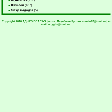
Щэнхабзэ
(217)
Юбилей
(407)
Япэу тыдодзэ
(5)
Copyright 2010 АДЫГЭ ПСАЛЪЭ | autor:
Пщыбыхь Рустам:
comik-07@mail.ru
| e-
mail:
adyghe@mail.ru