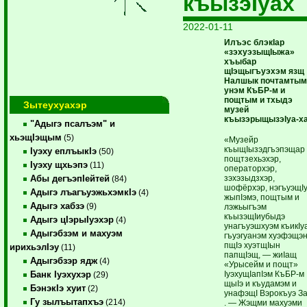
къызэIуах
2022-01-11
Илъэс блэкIар
«зэхуэзыщIыжа»
хъыбар
щIэщыгъуэхэм язщ
Налшык почтамтым
унэм КъБР-м и
пощтым и тхыдэ
Зытеухуахэр
музей
къызэрыщызэIуа-ха
"Адыгэ псалъэм" и
хьэщIэщым
(5)
«Музейр
къыщIызэдгъэпэщар
Iуэху еплъыкIэ
(50)
пощтзехьэхэр,
Iуэху щхьэпэ
(11)
операторхэр,
зэхэзыдзхэр,
Абы дегъэпIейтей
(84)
шофёрхэр, нэгъуэщI
Адыгэ лъагъуэжьхэмкIэ
(4)
жыпIэмэ, пощтым и
Адыгэ хабзэ
(9)
лэжьыгъэм
къызэщIиубыдэ
Адыгэ цIэрыIуэхэр
(4)
унагъуэшхуэм къикIу
Адыгэбзэм и махуэм
гъуэгуанэм хуэфэщэ
пщIэ хуэтщIын
ирихьэлIэу
(11)
папщIэщ, — жиIащ
Адыгэбзэр ядж
(4)
«Урысейм и пощт»
IуэхущIапIэм КъБР-м
Банк Iуэхухэр
(29)
щыIэ и къудамэм и
БэнэкIэ хуит
(2)
унафэщI Вэрокъуэ З
Гу зылъытапхъэ
(214)
. — Жэщми махуэми