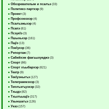
Обозревателым и псалъэ
(33)
Политикэ партхэр
(9)
Проект
(3)
Профсоюзхэр
(4)
Псалъэжьхэр
(4)
Псапэ
(61)
ПсэукIэ
(3)
Пшыхьхэр
(161)
ПщIэ
(13)
ПэкIухэр
(36)
Репортаж
(7)
Сабийхэм факъыхуеджэ
(3)
Спорт
(86)
Спорт хъыбархэр
(621)
Театр
(9)
ТекIуэныгъэ
(127)
Телеграммэхэр
(3)
Теплъэгъуэхэр
(32)
Тхыдэ
(82)
ТхылъыщIэ
(317)
Узыншагъэ
(126)
Указ
(157)