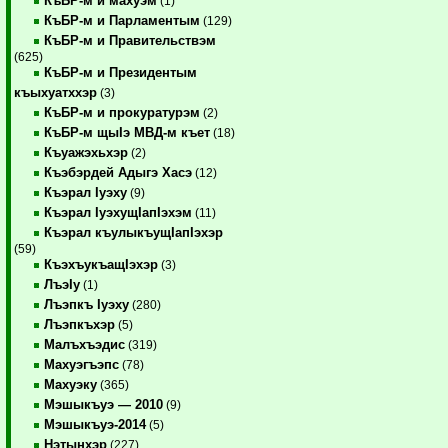
КъБР-м и махуэм
(1)
КъБР-м и Парламентым
(129)
КъБР-м и Правительствэм
(625)
КъБР-м и Президентым
къыхуатххэр
(3)
КъБР-м и прокуратурэм
(2)
КъБР-м щыIэ МВД-м къет
(18)
Къуажэхьхэр
(2)
Къэбэрдей Адыгэ Хасэ
(12)
Къэрал Iуэху
(9)
Къэрал IуэхущIапIэхэм
(11)
Къэрал къулыкъущIапIэхэр
(59)
КъэхъукъащIэхэр
(3)
ЛъэIу
(1)
Лъэпкъ Iуэху
(280)
Лъэпкъхэр
(5)
Малъхъэдис
(319)
Махуэгъэпс
(78)
Махуэку
(365)
Мэшыкъуэ — 2010
(9)
Мэшыкъуэ-2014
(5)
Нэтынхэр
(227)