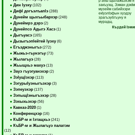
р абы щылажьэхэм я
закъуэщ. Зэман дэкIм
Дин Iуэху
(102)
музейм сабийхэри
ДифI догъэлъапIэ
(288)
екIуэлIэфын хуэдэу
Дунейм щыхъыбархэр
(248)
зрагъэубгъуну я
мурадщ.
Дунеймрэ дэрэ
(2)
Къудей Iэми
Дунейпсо Адыгэ Хасэ
(1)
Дыгъуасэ
(165)
ДызыгъэпIейтей Iуэху
(6)
Егъэджэныгъэ
(272)
Жыжьэ-гъунэгъу
(73)
Жылагъуэ
(28)
Жьыщхьэ махуэ
(13)
Зауэ гъуэгуанэхэр
(2)
ЗэIущIэхэр
(113)
ЗэгурыIуэныгъэхэр
(3)
Зэпеуэхэр
(137)
ЗэпыщIэныгъэхэр
(28)
Зэхыхьэхэр
(56)
Кавказ-2020
(1)
Конференцхэр
(16)
КъБР-м и Iэтащхьэ
(241)
КъБР-м и Жылагъуэ палатэм
(12)