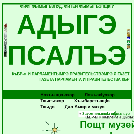
ФИФI ФЫМЫГЪЭПУД, ФИ IЕЙ ФЫМЫГЪЭПЩКIУ
АДЫГЭ
ПСАЛЪЭ
КъБР-м И ПАРЛАМЕНТЫМРЭ ПРАВИТЕЛЬСТВЭМРЭ Я ГАЗЕТ
ГАЗЕТА ПАРЛАМЕНТА И ПРАВИТЕЛЬСТВА КБР
Нэхъыщхьэхэр
Лэжьакlуэхэр
Тхыгъэхэр
Хъыбарегъащlэ
Тхыдэ
Дал Амир и махуэ
«
Зауэм илыпщIа щIалэгъуэ
КъБР-м и юбилейм и щIыхькI
Пощт музе