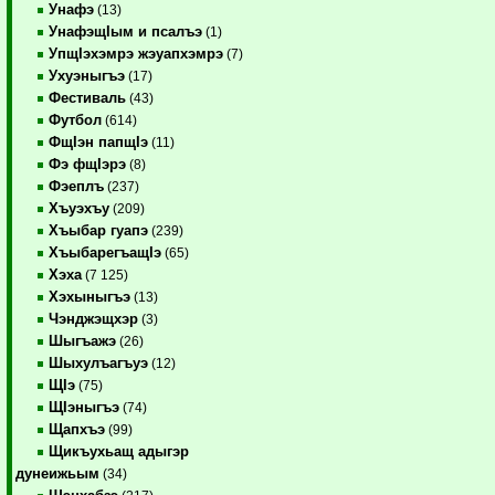
Унафэ
(13)
УнафэщIым и псалъэ
(1)
УпщIэхэмрэ жэуапхэмрэ
(7)
Ухуэныгъэ
(17)
Фестиваль
(43)
Футбол
(614)
ФщIэн папщIэ
(11)
Фэ фщIэрэ
(8)
Фэеплъ
(237)
Хъуэхъу
(209)
Хъыбар гуапэ
(239)
ХъыбарегъащIэ
(65)
Хэха
(7 125)
Хэхыныгъэ
(13)
Чэнджэщхэр
(3)
Шыгъажэ
(26)
Шыхулъагъуэ
(12)
ЩIэ
(75)
ЩIэныгъэ
(74)
Щапхъэ
(99)
Щикъухьащ адыгэр
дунеижьым
(34)