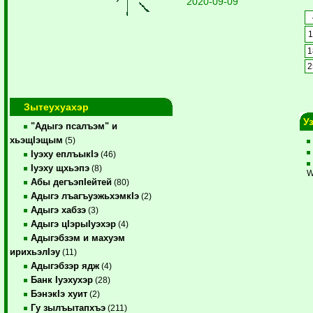
2020-09-09
1
1
2
Зытеухуахэр
У
"Адыгэ псалъэм" и
хьэщIэщым
(5)
Iуэху еплъыкIэ
(46)
Iуэху щхьэпэ
(8)
W
Абы дегъэпIейтей
(80)
Адыгэ лъагъуэжьхэмкIэ
(2)
Адыгэ хабзэ
(3)
Адыгэ цIэрыIуэхэр
(4)
Адыгэбзэм и махуэм
ирихьэлIэу
(11)
Адыгэбзэр ядж
(4)
Банк Iуэхухэр
(28)
БэнэкIэ хуит
(2)
Гу зылъытапхъэ
(211)