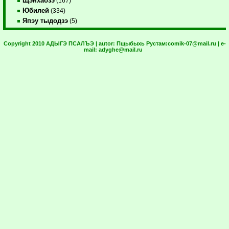
Щэнхабзэ
(167)
Юбилей
(334)
Япэу тыдодзэ
(5)
Copyright 2010 АДЫГЭ ПСАЛЪЭ | autor:
Пщыбыхь Рустам:
comik-07@mail.ru
| e-
mail:
adyghe@mail.ru