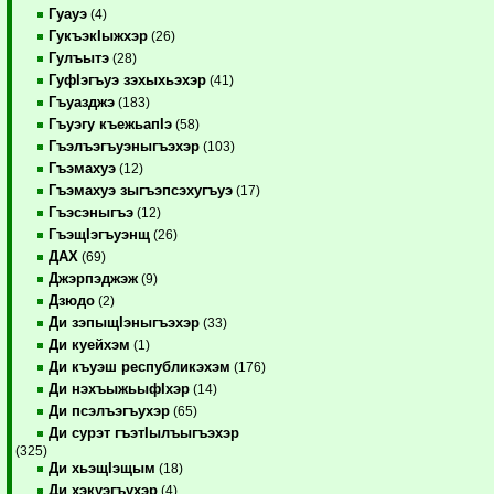
Гуауэ
(4)
ГукъэкIыжхэр
(26)
Гулъытэ
(28)
ГуфIэгъуэ зэхыхьэхэр
(41)
Гъуазджэ
(183)
Гъуэгу къежьапIэ
(58)
Гъэлъэгъуэныгъэхэр
(103)
Гъэмахуэ
(12)
Гъэмахуэ зыгъэпсэхугъуэ
(17)
Гъэсэныгъэ
(12)
ГъэщIэгъуэнщ
(26)
ДАХ
(69)
Джэрпэджэж
(9)
Дзюдо
(2)
Ди зэпыщIэныгъэхэр
(33)
Ди куейхэм
(1)
Ди къуэш республикэхэм
(176)
Ди нэхъыжьыфIхэр
(14)
Ди псэлъэгъухэр
(65)
Ди сурэт гъэтIылъыгъэхэр
(325)
Ди хьэщIэщым
(18)
Ди хэкуэгъухэр
(4)