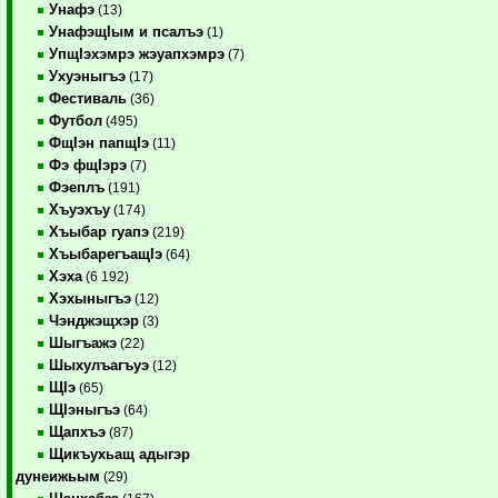
Унафэ
(13)
УнафэщIым и псалъэ
(1)
УпщIэхэмрэ жэуапхэмрэ
(7)
Ухуэныгъэ
(17)
Фестиваль
(36)
Футбол
(495)
ФщIэн папщIэ
(11)
Фэ фщIэрэ
(7)
Фэеплъ
(191)
Хъуэхъу
(174)
Хъыбар гуапэ
(219)
ХъыбарегъащIэ
(64)
Хэха
(6 192)
Хэхыныгъэ
(12)
Чэнджэщхэр
(3)
Шыгъажэ
(22)
Шыхулъагъуэ
(12)
ЩIэ
(65)
ЩIэныгъэ
(64)
Щапхъэ
(87)
Щикъухьащ адыгэр
дунеижьым
(29)