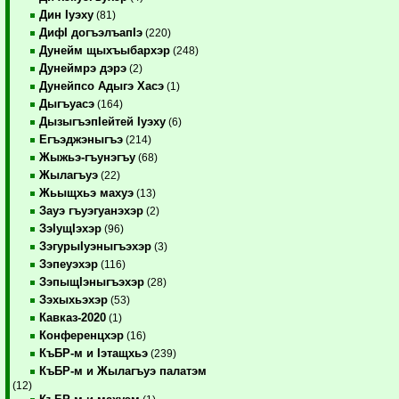
Дин Iуэху
(81)
ДифI догъэлъапIэ
(220)
Дунейм щыхъыбархэр
(248)
Дунеймрэ дэрэ
(2)
Дунейпсо Адыгэ Хасэ
(1)
Дыгъуасэ
(164)
ДызыгъэпIейтей Iуэху
(6)
Егъэджэныгъэ
(214)
Жыжьэ-гъунэгъу
(68)
Жылагъуэ
(22)
Жьыщхьэ махуэ
(13)
Зауэ гъуэгуанэхэр
(2)
ЗэIущIэхэр
(96)
ЗэгурыIуэныгъэхэр
(3)
Зэпеуэхэр
(116)
ЗэпыщIэныгъэхэр
(28)
Зэхыхьэхэр
(53)
Кавказ-2020
(1)
Конференцхэр
(16)
КъБР-м и Iэтащхьэ
(239)
КъБР-м и Жылагъуэ палатэм
(12)