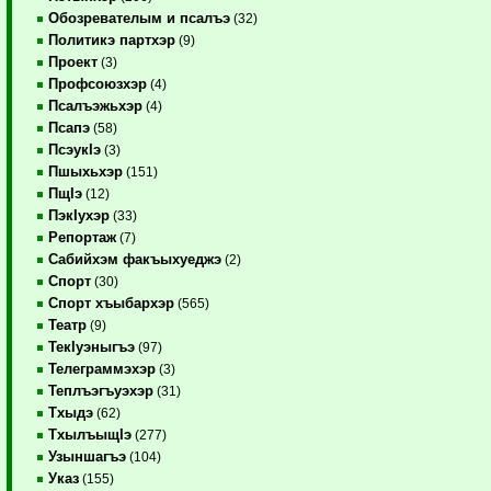
Обозревателым и псалъэ
(32)
Политикэ партхэр
(9)
Проект
(3)
Профсоюзхэр
(4)
Псалъэжьхэр
(4)
Псапэ
(58)
ПсэукIэ
(3)
Пшыхьхэр
(151)
ПщIэ
(12)
ПэкIухэр
(33)
Репортаж
(7)
Сабийхэм факъыхуеджэ
(2)
Спорт
(30)
Спорт хъыбархэр
(565)
Театр
(9)
ТекIуэныгъэ
(97)
Телеграммэхэр
(3)
Теплъэгъуэхэр
(31)
Тхыдэ
(62)
ТхылъыщIэ
(277)
Узыншагъэ
(104)
Указ
(155)