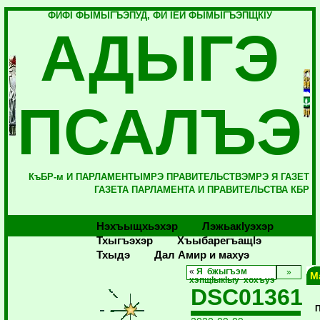
ФИФI ФЫМЫГЪЭПУД, ФИ IЕЙ ФЫМЫГЪЭПЩКIУ
АДЫГЭ
ПСАЛЪЭ
КъБР-м И ПАРЛАМЕНТЫМРЭ ПРАВИТЕЛЬСТВЭМРЭ Я ГАЗЕТ
ГАЗЕТА ПАРЛАМЕНТА И ПРАВИТЕЛЬСТВА КБР
Нэхъыщхьэхэр
Лэжьакlуэхэр
Тхыгъэхэр
Хъыбарегъащlэ
Тхыдэ
Дал Амир и махуэ
«
Я бжыгъэм
М
хэпщIыкIыу хохъуэ
DSC01361