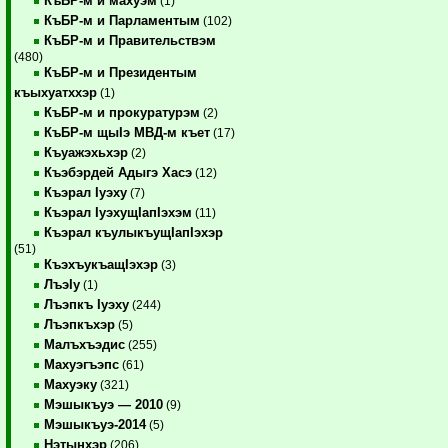
КъБР-м и махуэм
(1)
КъБР-м и Парламентым
(102)
КъБР-м и Правительствэм
(480)
КъБР-м и Президентым
къыхуатххэр
(1)
КъБР-м и прокуратурэм
(2)
КъБР-м щыIэ МВД-м къет
(17)
Къуажэхьхэр
(2)
Къэбэрдей Адыгэ Хасэ
(12)
Къэрал Iуэху
(7)
Къэрал IуэхущIапIэхэм
(11)
Къэрал къулыкъущIапIэхэр
(51)
КъэхъукъащIэхэр
(3)
ЛъэIу
(1)
Лъэпкъ Iуэху
(244)
Лъэпкъхэр
(5)
Малъхъэдис
(255)
Махуэгъэпс
(61)
Махуэку
(321)
Мэшыкъуэ — 2010
(9)
Мэшыкъуэ-2014
(5)
Нэтынхэр
(206)