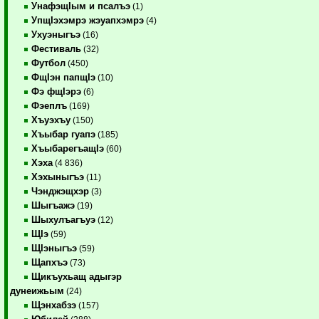
УнафэщIым и псалъэ
(1)
УпщIэхэмрэ жэуапхэмрэ
(4)
Ухуэныгъэ
(16)
Фестиваль
(32)
Футбол
(450)
ФщIэн папщIэ
(10)
Фэ фщIэрэ
(6)
Фэеплъ
(169)
Хъуэхъу
(150)
Хъыбар гуапэ
(185)
ХъыбарегъащIэ
(60)
Хэха
(4 836)
Хэхыныгъэ
(11)
Чэнджэщхэр
(3)
Шыгъажэ
(19)
Шыхулъагъуэ
(12)
ЩIэ
(59)
ЩIэныгъэ
(59)
Щапхъэ
(73)
Щикъухьащ адыгэр
дунеижьым
(24)
Щэнхабзэ
(157)