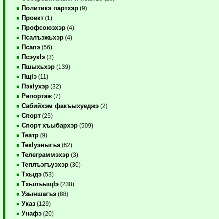
Политикэ партхэр
(9)
Проект
(1)
Профсоюзхэр
(4)
Псалъэжьхэр
(4)
Псапэ
(56)
ПсэукIэ
(3)
Пшыхьхэр
(139)
ПщIэ
(11)
ПэкIухэр
(32)
Репортаж
(7)
Сабийхэм факъыхуеджэ
(2)
Спорт
(25)
Спорт хъыбархэр
(509)
Театр
(9)
ТекIуэныгъэ
(62)
Телеграммэхэр
(3)
Теплъэгъуэхэр
(30)
Тхыдэ
(53)
ТхылъыщIэ
(238)
Узыншагъэ
(88)
Указ
(129)
Унафэ
(20)