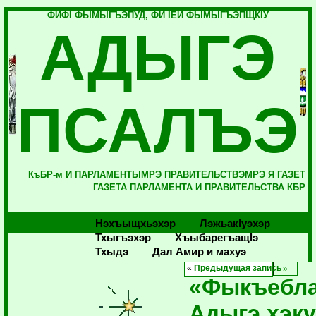
ФИФI ФЫМЫГЪЭПУД, ФИ IЕЙ ФЫМЫГЪЭПЩКIУ
АДЫГЭ
ПСАЛЪЭ
КъБР-м И ПАРЛАМЕНТЫМРЭ ПРАВИТЕЛЬСТВЭМРЭ Я ГАЗЕТ
ГАЗЕТА ПАРЛАМЕНТА И ПРАВИТЕЛЬСТВА КБР
Нэхъыщхьэхэр
Лэжьакlуэхэр
Тхыгъэхэр
Хъыбарегъащlэ
Тхыдэ
Дал Амир и махуэ
«
Предыдущая запись
«Фыкъебла
Адыгэ хэку