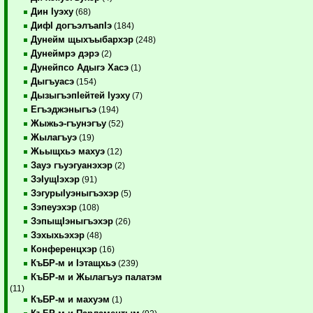
Дин Iуэху
(68)
ДифI догъэлъапIэ
(184)
Дунейм щыхъыбархэр
(248)
Дунеймрэ дэрэ
(2)
Дунейпсо Адыгэ Хасэ
(1)
Дыгъуасэ
(154)
ДызыгъэпIейтей Iуэху
(7)
Егъэджэныгъэ
(194)
Жыжьэ-гъунэгъу
(52)
Жылагъуэ
(19)
Жьыщхьэ махуэ
(12)
Зауэ гъуэгуанэхэр
(2)
ЗэIущIэхэр
(91)
ЗэгурыIуэныгъэхэр
(5)
Зэпеуэхэр
(108)
ЗэпыщIэныгъэхэр
(26)
Зэхыхьэхэр
(48)
Конференцхэр
(16)
КъБР-м и Iэтащхьэ
(239)
КъБР-м и Жылагъуэ палатэм
(11)
КъБР-м и махуэм
(1)