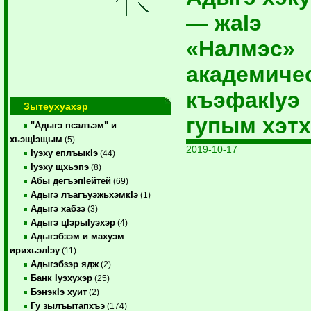
— жаIэ
«Налмэс»
академиче
къэфакIуэ
Зытеухуахэр
гупым хэтх
"Адыгэ псалъэм" и
хьэщIэщым
(5)
2019-10-17
Iуэху еплъыкIэ
(44)
Iуэху щхьэпэ
(8)
Абы дегъэпIейтей
(69)
Адыгэ лъагъуэжьхэмкIэ
(1)
Адыгэ хабзэ
(3)
Адыгэ цIэрыIуэхэр
(4)
Адыгэбзэм и махуэм
ирихьэлIэу
(11)
Адыгэбзэр ядж
(2)
Банк Iуэхухэр
(25)
БэнэкIэ хуит
(2)
Гу зылъытапхъэ
(174)