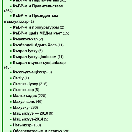
КъБР-м и Парламентым
(92)
КъБР-м и Правительствэм
(364)
КъБР-м и Президентым
къыхуатххэр
(1)
КъБР-м и прокуратурэм
(2)
КъБР-м щыIэ МВД-м къет
(15)
Къуажэхьхэр
(2)
Къэбэрдей Адыгэ Хасэ
(11)
Къэрал Iуэху
(6)
Къэрал IуэхущIапIэхэм
(11)
Къэрал къулыкъущIапIэхэр
(45)
КъэхъукъащIэхэр
(3)
ЛъэIу
(1)
Лъэпкъ Iуэху
(218)
Лъэпкъхэр
(5)
Малъхъэдис
(220)
Махуэгъэпс
(46)
Махуэку
(296)
Мэшыкъуэ — 2010
(9)
Мэшыкъуэ-2014
(5)
Нэтынхэр
(168)
Обозревателым и псалъэ
(28)