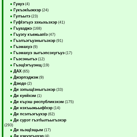
Гуауэ
(4)
ГукъэкIыжхэр
(24)
Гулъытэ
(23)
ГуфIэгъуэ зэхыхьэхэр
(41)
Гъуазджэ
(168)
Гъуэгу къежьапIэ
(47)
Гъэлъэгъуэныгъэхэр
(91)
Гъэмахуэ
(9)
Гъэмахуэ зыгъэпсэхугъуэ
(17)
Гъэсэныгъэ
(12)
ГъэщIэгъуэнщ
(19)
ДАХ
(65)
Джэрпэджэж
(9)
Дзюдо
(2)
Ди зэпыщIэныгъэхэр
(33)
Ди куейхэм
(1)
Ди къуэш республикэхэм
(175)
Ди нэхъыжьыфIхэр
(14)
Ди псэлъэгъухэр
(62)
Ди сурэт гъэтIылъыгъэхэр
(293)
Ди хьэщIэщым
(17)
Ди хэкуэгъухэр
(4)