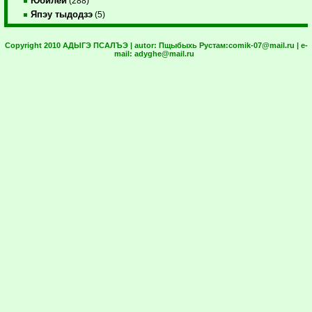
Юбилей
(288)
Япэу тыдодзэ
(5)
Copyright 2010 АДЫГЭ ПСАЛЪЭ | autor:
Пщыбыхь Рустам:
comik-07@mail.ru
| e-
mail:
adyghe@mail.ru