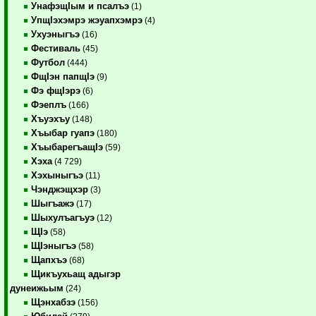
УнафэщIым и псалъэ
(1)
УпщIэхэмрэ жэуапхэмрэ
(4)
Ухуэныгъэ
(16)
Фестиваль
(45)
Футбол
(444)
ФщIэн папщIэ
(9)
Фэ фщIэрэ
(6)
Фэеплъ
(166)
Хъуэхъу
(148)
Хъыбар гуапэ
(180)
ХъыбарегъащIэ
(59)
Хэха
(4 729)
Хэхыныгъэ
(11)
Чэнджэщхэр
(3)
Шыгъажэ
(17)
Шыхулъагъуэ
(12)
ЩIэ
(58)
ЩIэныгъэ
(58)
Щапхъэ
(68)
Щикъухьащ адыгэр
дунеижьым
(24)
Щэнхабзэ
(156)