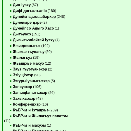
Дин Iуэху
(67)
ДифI догъэлъапIэ
(180)
Дунейм щыхъыбархэр
(248)
Дунеймрэ дэрэ
(2)
Дунейпсо Адыгэ Хасэ
(1)
Дыгъуасэ
(151)
ДызыгъэпIейтей Iуэху
(7)
Егъэджэныгъэ
(192)
Жыжьэ-гъунэгъу
(50)
Жылагъуэ
(19)
Жьыщхьэ махуэ
(12)
Зауэ гъуэгуанэхэр
(2)
ЗэIущIэхэр
(90)
ЗэгурыIуэныгъэхэр
(5)
Зэпеуэхэр
(106)
ЗэпыщIэныгъэхэр
(26)
Зэхыхьэхэр
(48)
Конференцхэр
(16)
КъБР-м и Iэтащхьэ
(239)
КъБР-м и Жылагъуэ палатэм
(11)
КъБР-м и махуэм
(1)