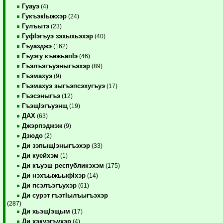
Гуауэ
(4)
ГукъэкIыжхэр
(24)
Гулъытэ
(23)
ГуфIэгъуэ зэхыхьэхэр
(40)
Гъуазджэ
(162)
Гъуэгу къежьапIэ
(46)
Гъэлъэгъуэныгъэхэр
(89)
Гъэмахуэ
(9)
Гъэмахуэ зыгъэпсэхугъуэ
(17)
Гъэсэныгъэ
(12)
ГъэщIэгъуэнщ
(19)
ДАХ
(63)
Джэрпэджэж
(9)
Дзюдо
(2)
Ди зэпыщIэныгъэхэр
(33)
Ди куейхэм
(1)
Ди къуэш республикэхэм
(175)
Ди нэхъыжьыфIхэр
(14)
Ди псэлъэгъухэр
(61)
Ди сурэт гъэтIылъыгъэхэр
(287)
Ди хьэщIэщым
(17)
Ди хэкуэгъухэр
(4)