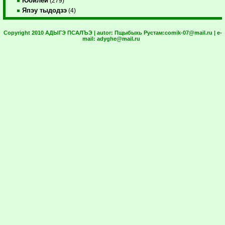
Юбилей
(279)
Япэу тыдодзэ
(4)
Copyright 2010 АДЫГЭ ПСАЛЪЭ | autor:
Пщыбыхь Рустам:
comik-07@mail.ru
| e-
mail:
adyghe@mail.ru