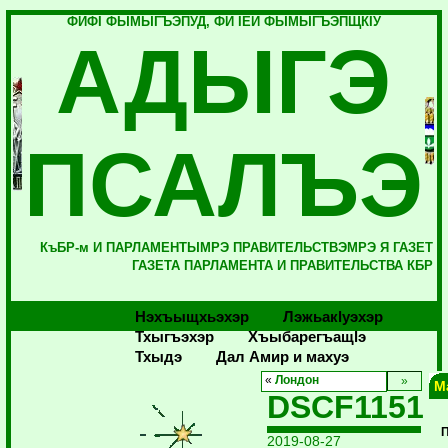
ФИФI ФЫМЫГЪЭПУД, ФИ IЕЙ ФЫМЫГЪЭПЩКIУ
АДЫГЭ
ПСАЛЪЭ
КъБР-м И ПАРЛАМЕНТЫМРЭ ПРАВИТЕЛЬСТВЭМРЭ Я ГАЗЕТ
ГАЗЕТА ПАРЛАМЕНТА И ПРАВИТЕЛЬСТВА КБР
Нэхъыщхьэхэр
Лэжьакlуэхэр
Тхыгъэхэр
Хъыбарегъащlэ
Тхыдэ
Дал Амир и махуэ
«
Лондон
М
DSCF1151
2019-08-27