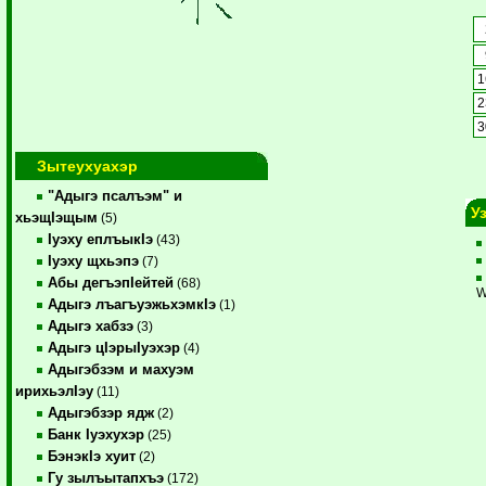
1
2
3
Зытеухуахэр
"Адыгэ псалъэм" и
У
хьэщIэщым
(5)
Iуэху еплъыкIэ
(43)
Iуэху щхьэпэ
(7)
Абы дегъэпIейтей
(68)
W
Адыгэ лъагъуэжьхэмкIэ
(1)
Адыгэ хабзэ
(3)
Адыгэ цIэрыIуэхэр
(4)
Адыгэбзэм и махуэм
ирихьэлIэу
(11)
Адыгэбзэр ядж
(2)
Банк Iуэхухэр
(25)
БэнэкIэ хуит
(2)
Гу зылъытапхъэ
(172)