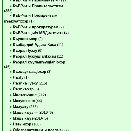
КъБР-м и Парламентым
(91)
КъБР-м и Правительствэм
(353)
КъБР-м и Президентым
къыхуатххэр
(1)
КъБР-м и прокуратурэм
(2)
КъБР-м щыIэ МВД-м къет
(14)
Къуажэхьхэр
(2)
Къэбэрдей Адыгэ Хасэ
(11)
Къэрал Iуэху
(6)
Къэрал IуэхущIапIэхэм
(11)
Къэрал къулыкъущIапIэхэр
(45)
КъэхъукъащIэхэр
(3)
ЛъэIу
(1)
Лъэпкъ Iуэху
(215)
Лъэпкъхэр
(5)
Малъхъэдис
(212)
Махуэгъэпс
(44)
Махуэку
(288)
Мэшыкъуэ — 2010
(9)
Мэшыкъуэ-2014
(5)
Нэтынхэр
(160)
Обозревателым и псалъэ
(27)