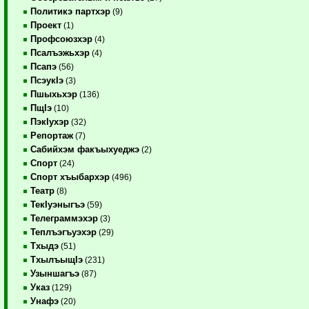
Политикэ партхэр
(9)
Проект
(1)
Профсоюзхэр
(4)
Псалъэжьхэр
(4)
Псапэ
(56)
ПсэукIэ
(3)
Пшыхьхэр
(136)
ПщIэ
(10)
ПэкIухэр
(32)
Репортаж
(7)
Сабийхэм факъыхуеджэ
(2)
Спорт
(24)
Спорт хъыбархэр
(496)
Театр
(8)
ТекIуэныгъэ
(59)
Телеграммэхэр
(3)
Теплъэгъуэхэр
(29)
Тхыдэ
(51)
ТхылъыщIэ
(231)
Узыншагъэ
(87)
Указ
(129)
Унафэ
(20)