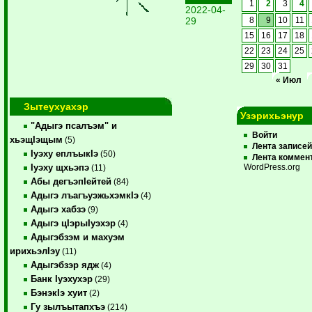
1
2
3
4
2022-04-
29
8
9
10
11
15
16
17
18
22
23
24
25
29
30
31
« Июл
Зытеухуахэр
Узэрихьэнур
"Адыгэ псалъэм" и
Войти
хьэщIэщым
(5)
Лента записе
Iуэху еплъыкIэ
(50)
Лента коммен
Iуэху щхьэпэ
WordPress.org
(11)
Абы дегъэпIейтей
(84)
Адыгэ лъагъуэжьхэмкIэ
(4)
Адыгэ хабзэ
(9)
Адыгэ цIэрыIуэхэр
(4)
Адыгэбзэм и махуэм
ирихьэлIэу
(11)
Адыгэбзэр ядж
(4)
Банк Iуэхухэр
(29)
БэнэкIэ хуит
(2)
Гу зылъытапхъэ
(214)