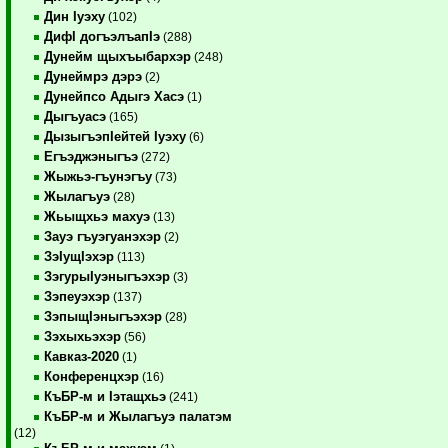
Дин Iуэху
(102)
ДифI догъэлъапIэ
(288)
Дунейм щыхъыбархэр
(248)
Дунеймрэ дэрэ
(2)
Дунейпсо Адыгэ Хасэ
(1)
Дыгъуасэ
(165)
ДызыгъэпIейтей Iуэху
(6)
Егъэджэныгъэ
(272)
Жыжьэ-гъунэгъу
(73)
Жылагъуэ
(28)
Жьыщхьэ махуэ
(13)
Зауэ гъуэгуанэхэр
(2)
ЗэIущIэхэр
(113)
ЗэгурыIуэныгъэхэр
(3)
Зэпеуэхэр
(137)
ЗэпыщIэныгъэхэр
(28)
Зэхыхьэхэр
(56)
Кавказ-2020
(1)
Конференцхэр
(16)
КъБР-м и Iэтащхьэ
(241)
КъБР-м и Жылагъуэ палатэм
(12)