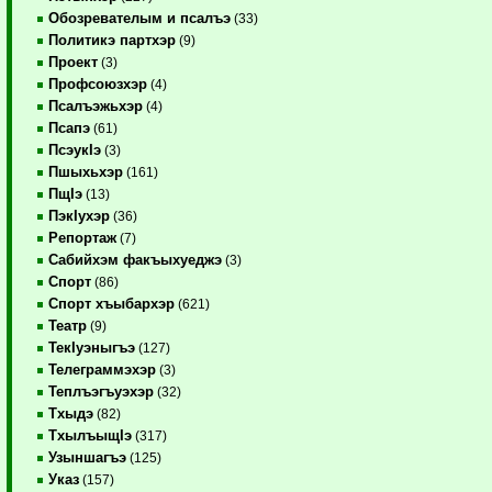
Обозревателым и псалъэ
(33)
Политикэ партхэр
(9)
Проект
(3)
Профсоюзхэр
(4)
Псалъэжьхэр
(4)
Псапэ
(61)
ПсэукIэ
(3)
Пшыхьхэр
(161)
ПщIэ
(13)
ПэкIухэр
(36)
Репортаж
(7)
Сабийхэм факъыхуеджэ
(3)
Спорт
(86)
Спорт хъыбархэр
(621)
Театр
(9)
ТекIуэныгъэ
(127)
Телеграммэхэр
(3)
Теплъэгъуэхэр
(32)
Тхыдэ
(82)
ТхылъыщIэ
(317)
Узыншагъэ
(125)
Указ
(157)