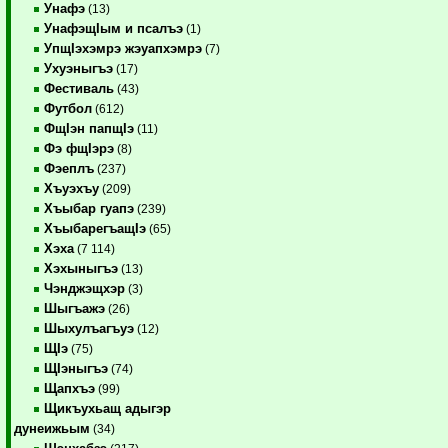
Унафэ
(13)
УнафэщIым и псалъэ
(1)
УпщIэхэмрэ жэуапхэмрэ
(7)
Ухуэныгъэ
(17)
Фестиваль
(43)
Футбол
(612)
ФщIэн папщIэ
(11)
Фэ фщIэрэ
(8)
Фэеплъ
(237)
Хъуэхъу
(209)
Хъыбар гуапэ
(239)
ХъыбарегъащIэ
(65)
Хэха
(7 114)
Хэхыныгъэ
(13)
Чэнджэщхэр
(3)
Шыгъажэ
(26)
Шыхулъагъуэ
(12)
ЩIэ
(75)
ЩIэныгъэ
(74)
Щапхъэ
(99)
Щикъухьащ адыгэр
дунеижьым
(34)