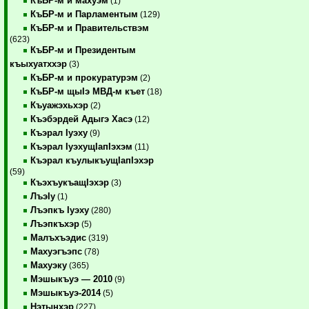
КъБР-м и махуэм
(1)
КъБР-м и Парламентым
(129)
КъБР-м и Правительствэм
(623)
КъБР-м и Президентым
къыхуатххэр
(3)
КъБР-м и прокуратурэм
(2)
КъБР-м щыIэ МВД-м къет
(18)
Къуажэхьхэр
(2)
Къэбэрдей Адыгэ Хасэ
(12)
Къэрал Iуэху
(9)
Къэрал IуэхущIапIэхэм
(11)
Къэрал къулыкъущIапIэхэр
(59)
КъэхъукъащIэхэр
(3)
ЛъэIу
(1)
Лъэпкъ Iуэху
(280)
Лъэпкъхэр
(5)
Малъхъэдис
(319)
Махуэгъэпс
(78)
Махуэку
(365)
Мэшыкъуэ — 2010
(9)
Мэшыкъуэ-2014
(5)
Нэтынхэр
(227)