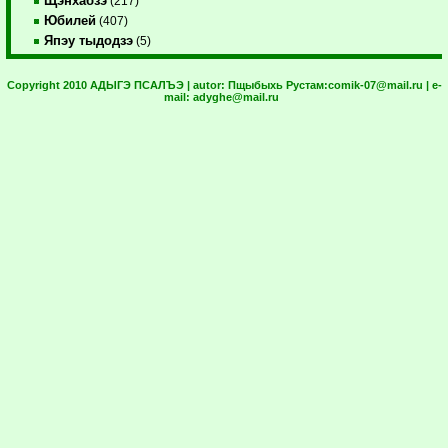
Щэнхабзэ
(217)
Юбилей
(407)
Япэу тыдодзэ
(5)
Copyright 2010 АДЫГЭ ПСАЛЪЭ | autor:
Пщыбыхь Рустам:
comik-07@mail.ru
| e-
mail:
adyghe@mail.ru