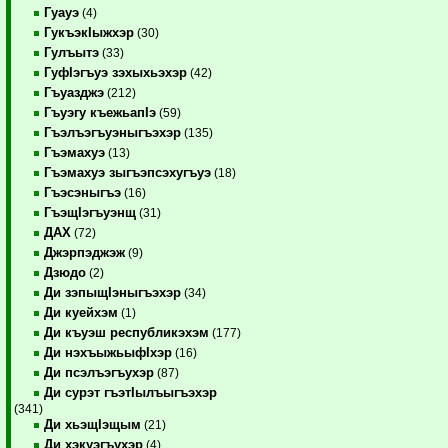
Гуауэ
(4)
ГукъэкIыжхэр
(30)
Гулъытэ
(33)
ГуфIэгъуэ зэхыхьэхэр
(42)
Гъуазджэ
(212)
Гъуэгу къежьапIэ
(59)
Гъэлъэгъуэныгъэхэр
(135)
Гъэмахуэ
(13)
Гъэмахуэ зыгъэпсэхугъуэ
(18)
Гъэсэныгъэ
(16)
ГъэщIэгъуэнщ
(31)
ДАХ
(72)
Джэрпэджэж
(9)
Дзюдо
(2)
Ди зэпыщIэныгъэхэр
(34)
Ди куейхэм
(1)
Ди къуэш республикэхэм
(177)
Ди нэхъыжьыфIхэр
(16)
Ди псэлъэгъухэр
(87)
Ди сурэт гъэтIылъыгъэхэр
(341)
Ди хьэщIэщым
(21)
Ди хэкуэгъухэр
(4)