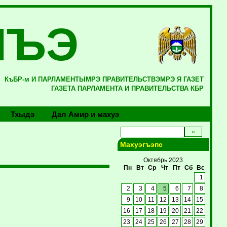
ЛЪЭ
КъБР-м И ПАРЛАМЕНТЫМРЭ ПРАВИТЕЛЬСТВЭМРЭ Я ГАЗЕТ
ГАЗЕТА ПАРЛАМЕНТА И ПРАВИТЕЛЬСТВА КБР
Тхыдэ
Дал Амир и махуэ
Махуэгъэпс
Октябрь 2023
Пн
Вт
Ср
Чт
Пт
Сб
Вс
1
2
3
4
5
6
7
8
9
10
11
12
13
14
15
16
17
18
19
20
21
22
23
24
25
26
27
28
29