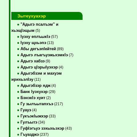
Зытеухуахэр
"Адыгэ псалъэм" и
хьэщIэщым
(5)
Iуэху еплъыкIэ
(57)
Iуэху щхьэпэ
(13)
Абы дегъэпIейтей
(89)
Адыгэ лъагъуэжьхэмкIэ
(7)
Адыгэ хабзэ
(9)
Адыгэ цIэрыIуэхэр
(4)
Адыгэбзэм и махуэм
ирихьэлIэу
(11)
Адыгэбзэр ядж
(4)
Банк Iуэхухэр
(29)
БэнэкIэ хуит
(2)
Гу зылъытапхъэ
(217)
Гуауэ
(4)
ГукъэкIыжхэр
(33)
Гулъытэ
(34)
ГуфIэгъуэ зэхыхьэхэр
(43)
Гъуазджэ
(237)