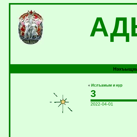
АД
Нэхъыщхь
«
Ислъамым и нур
3
2022-04-01