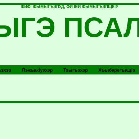
ФИФI ФЫМЫГЪЭПУД, ФИ IЕЙ ФЫМЫГЪЭПЩКIУ
ЫГЭ ПСА
эхэр
Лэжьакlуэхэр
Тхыгъэхэр
Хъыбарегъащlэ