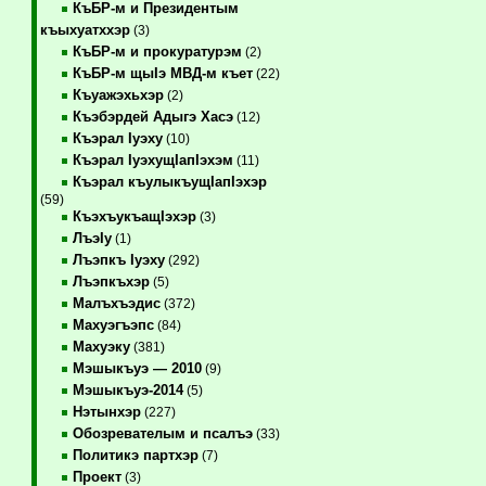
КъБР-м и Президентым
къыхуатххэр
(3)
КъБР-м и прокуратурэм
(2)
КъБР-м щыIэ МВД-м къет
(22)
Къуажэхьхэр
(2)
Къэбэрдей Адыгэ Хасэ
(12)
Къэрал Iуэху
(10)
Къэрал IуэхущIапIэхэм
(11)
Къэрал къулыкъущIапIэхэр
(59)
КъэхъукъащIэхэр
(3)
ЛъэIу
(1)
Лъэпкъ Iуэху
(292)
Лъэпкъхэр
(5)
Малъхъэдис
(372)
Махуэгъэпс
(84)
Махуэку
(381)
Мэшыкъуэ — 2010
(9)
Мэшыкъуэ-2014
(5)
Нэтынхэр
(227)
Обозревателым и псалъэ
(33)
Политикэ партхэр
(7)
Проект
(3)