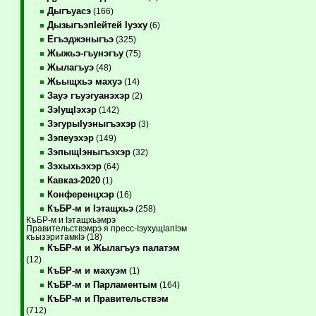
Дыгъуасэ
(166)
ДызыгъэпIейтей Iуэху
(6)
Егъэджэныгъэ
(325)
Жыжьэ-гъунэгъу
(75)
Жылагъуэ
(48)
Жьыщхьэ махуэ
(14)
Зауэ гъуэгуанэхэр
(2)
ЗэIущIэхэр
(142)
ЗэгурыIуэныгъэхэр
(3)
Зэпеуэхэр
(149)
ЗэпыщIэныгъэхэр
(32)
Зэхыхьэхэр
(64)
Кавказ-2020
(1)
Конференцхэр
(16)
КъБР-м и Iэтащхьэ
(258)
КъБР-м и Iэтащхьэмрэ
Правительствэмрэ я пресс-IэухущIапIэм
къызэритамкIэ (18)
КъБР-м и Жылагъуэ палатэм
(12)
КъБР-м и махуэм
(1)
КъБР-м и Парламентым
(164)
КъБР-м и Правительствэм
(712)