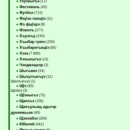
Ухуэныгъэ
(17)
Фестиваль
(45)
Футбол
(715)
ФщIэн папщIэ
(11)
Фэ фщIэрэ
(8)
Фэеплъ
(277)
Хъуэхъу
(245)
Хъыбар гуапэ
(250)
ХъыбарегъащIэ
(66)
Хэха
(7 880)
Хэхыныгъэ
(13)
Чэнджэщхэр
(3)
Шыгъажэ
(34)
Шыхулъагъуэ
(11)
ЩIалъэгъуэ (1)
ЩIэ
(83)
ЩIэблэ (3)
ЩIэныгъэ
(75)
Щапхъэ
(106)
Щикъухьащ адыгэр
дунеижьым
(40)
Щэнхабзэ
(266)
Юбилей
(461)
Япэу тыдодзэ
(5)