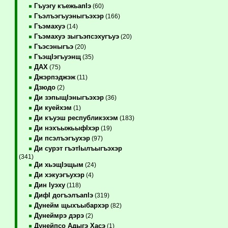
Гъуэгу къежьапIэ
(60)
Гъэлъэгъуэныгъэхэр
(166)
Гъэмахуэ
(14)
Гъэмахуэ зыгъэпсэхугъуэ
(20)
Гъэсэныгъэ
(20)
ГъэщIэгъуэнщ
(35)
ДАХ
(75)
Джэрпэджэж
(11)
Дзюдо
(2)
Ди зэпыщIэныгъэхэр
(36)
Ди куейхэм
(1)
Ди къуэш республикэхэм
(183)
Ди нэхъыжьыфIхэр
(19)
Ди псэлъэгъухэр
(97)
Ди сурэт гъэтIылъыгъэхэр
(341)
Ди хьэщIэщым
(24)
Ди хэкуэгъухэр
(4)
Дин Iуэху
(118)
ДифI догъэлъапIэ
(319)
Дунейм щыхъыбархэр
(82)
Дунеймрэ дэрэ
(2)
Дунейпсо Адыгэ Хасэ
(1)