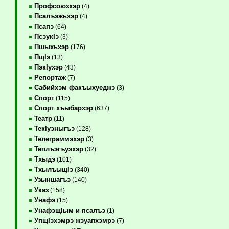
Профсоюзхэр
(4)
Псалъэжьхэр
(4)
Псапэ
(64)
ПсэукIэ
(3)
Пшыхьхэр
(176)
ПщIэ
(13)
ПэкIухэр
(43)
Репортаж
(7)
Сабийхэм факъыхуеджэ
(3)
Спорт
(115)
Спорт хъыбархэр
(637)
Театр
(11)
ТекIуэныгъэ
(128)
Телеграммэхэр
(3)
Теплъэгъуэхэр
(32)
Тхыдэ
(101)
ТхылъыщIэ
(340)
Узыншагъэ
(140)
Указ
(158)
Унафэ
(15)
УнафэщIым и псалъэ
(1)
УпщIэхэмрэ жэуапхэмрэ
(7)