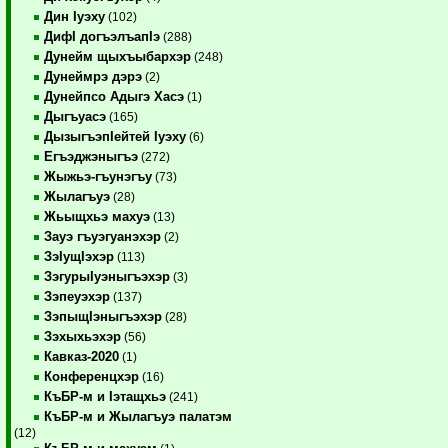
Дин Iуэху
(102)
ДифI догъэлъапIэ
(288)
Дунейм щыхъыбархэр
(248)
Дунеймрэ дэрэ
(2)
Дунейпсо Адыгэ Хасэ
(1)
Дыгъуасэ
(165)
ДызыгъэпIейтей Iуэху
(6)
Егъэджэныгъэ
(272)
Жыжьэ-гъунэгъу
(73)
Жылагъуэ
(28)
Жьыщхьэ махуэ
(13)
Зауэ гъуэгуанэхэр
(2)
ЗэIущIэхэр
(113)
ЗэгурыIуэныгъэхэр
(3)
Зэпеуэхэр
(137)
ЗэпыщIэныгъэхэр
(28)
Зэхыхьэхэр
(56)
Кавказ-2020
(1)
Конференцхэр
(16)
КъБР-м и Iэтащхьэ
(241)
КъБР-м и Жылагъуэ палатэм
(12)