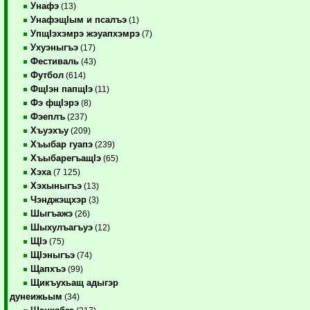
Унафэ
(13)
УнафэщIым и псалъэ
(1)
УпщIэхэмрэ жэуапхэмрэ
(7)
Ухуэныгъэ
(17)
Фестиваль
(43)
Футбол
(614)
ФщIэн папщIэ
(11)
Фэ фщIэрэ
(8)
Фэеплъ
(237)
Хъуэхъу
(209)
Хъыбар гуапэ
(239)
ХъыбарегъащIэ
(65)
Хэха
(7 125)
Хэхыныгъэ
(13)
Чэнджэщхэр
(3)
Шыгъажэ
(26)
Шыхулъагъуэ
(12)
ЩIэ
(75)
ЩIэныгъэ
(74)
Щапхъэ
(99)
Щикъухьащ адыгэр
дунеижьым
(34)