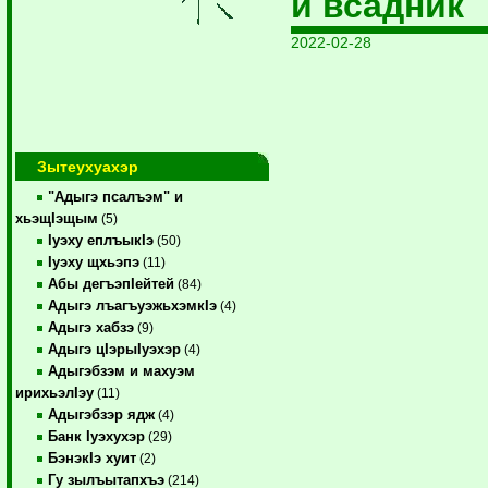
й всадник
2022-02-28
Зытеухуахэр
"Адыгэ псалъэм" и
хьэщIэщым
(5)
Iуэху еплъыкIэ
(50)
Iуэху щхьэпэ
(11)
Абы дегъэпIейтей
(84)
Адыгэ лъагъуэжьхэмкIэ
(4)
Адыгэ хабзэ
(9)
Адыгэ цIэрыIуэхэр
(4)
Адыгэбзэм и махуэм
ирихьэлIэу
(11)
Адыгэбзэр ядж
(4)
Банк Iуэхухэр
(29)
БэнэкIэ хуит
(2)
Гу зылъытапхъэ
(214)