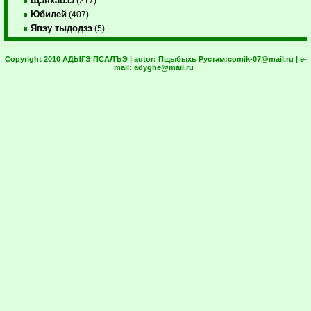
Щэнхабзэ
(217)
Юбилей
(407)
Япэу тыдодзэ
(5)
Copyright 2010 АДЫГЭ ПСАЛЪЭ | autor:
Пщыбыхь Рустам:
comik-07@mail.ru
| e-
mail:
adyghe@mail.ru