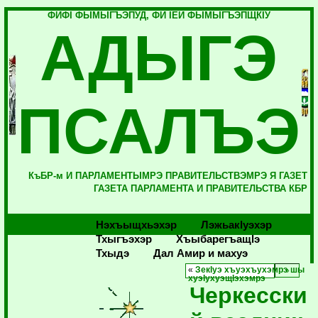
ФИФI ФЫМЫГЪЭПУД, ФИ IЕЙ ФЫМЫГЪЭПЩКIУ
АДЫГЭ
ПСАЛЪЭ
КъБР-м И ПАРЛАМЕНТЫМРЭ ПРАВИТЕЛЬСТВЭМРЭ Я ГАЗЕТ
ГАЗЕТА ПАРЛАМЕНТА И ПРАВИТЕЛЬСТВА КБР
Нэхъыщхьэхэр
Лэжьакlуэхэр
Тхыгъэхэр
Хъыбарегъащlэ
Тхыдэ
Дал Амир и махуэ
«
ЗекIуэ хъуэхъухэмрэ шы
хуэIухуэщIэхэмрэ
Черкесски