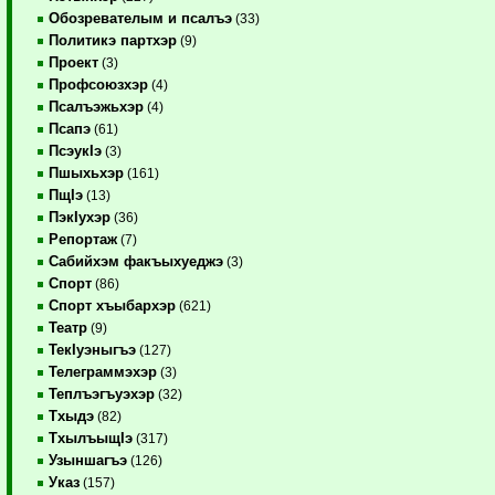
Обозревателым и псалъэ
(33)
Политикэ партхэр
(9)
Проект
(3)
Профсоюзхэр
(4)
Псалъэжьхэр
(4)
Псапэ
(61)
ПсэукIэ
(3)
Пшыхьхэр
(161)
ПщIэ
(13)
ПэкIухэр
(36)
Репортаж
(7)
Сабийхэм факъыхуеджэ
(3)
Спорт
(86)
Спорт хъыбархэр
(621)
Театр
(9)
ТекIуэныгъэ
(127)
Телеграммэхэр
(3)
Теплъэгъуэхэр
(32)
Тхыдэ
(82)
ТхылъыщIэ
(317)
Узыншагъэ
(126)
Указ
(157)