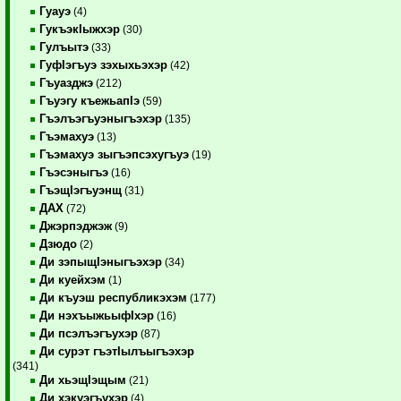
Гуауэ
(4)
ГукъэкIыжхэр
(30)
Гулъытэ
(33)
ГуфIэгъуэ зэхыхьэхэр
(42)
Гъуазджэ
(212)
Гъуэгу къежьапIэ
(59)
Гъэлъэгъуэныгъэхэр
(135)
Гъэмахуэ
(13)
Гъэмахуэ зыгъэпсэхугъуэ
(19)
Гъэсэныгъэ
(16)
ГъэщIэгъуэнщ
(31)
ДАХ
(72)
Джэрпэджэж
(9)
Дзюдо
(2)
Ди зэпыщIэныгъэхэр
(34)
Ди куейхэм
(1)
Ди къуэш республикэхэм
(177)
Ди нэхъыжьыфIхэр
(16)
Ди псэлъэгъухэр
(87)
Ди сурэт гъэтIылъыгъэхэр
(341)
Ди хьэщIэщым
(21)
Ди хэкуэгъухэр
(4)