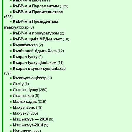
КъБР-м и махуэм
(1)
КъБР-м и Парламентым
(129)
КъБР-м и Правительствэм
(625)
КъБР-м и Президентым
къыхуатххэр
(3)
КъБР-м и прокуратурэм
(2)
КъБР-м щыIэ МВД-м къет
(18)
Къуажэхьхэр
(2)
Къэбэрдей Адыгэ Хасэ
(12)
Къэрал Iуэху
(9)
Къэрал IуэхущIапIэхэм
(11)
Къэрал къулыкъущIапIэхэр
(59)
КъэхъукъащIэхэр
(3)
ЛъэIу
(1)
Лъэпкъ Iуэху
(280)
Лъэпкъхэр
(5)
Малъхъэдис
(319)
Махуэгъэпс
(78)
Махуэку
(365)
Мэшыкъуэ — 2010
(9)
Мэшыкъуэ-2014
(5)
Нэтынхэр
(227)