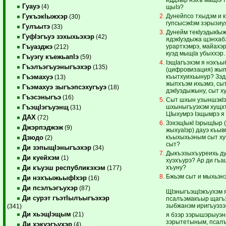
Гуауэ
(4)
щыIэ?
Дунейпсо тхыдэм и 
ГукъэкIыжхэр
(30)
гупсысэкIэм зэрызиу
Гулъытэ
(33)
Дунейм текIуэдыкIы
ГуфIэгъуэ зэхыхьэхэр
(42)
ядэкIуэдыжа щэнхабз
урартхэмрэ, майахэр
Гъуазджэ
(212)
куэд мыщIа убыххэ
Гъуэгу къежьапIэ
(59)
IэщIагъэхэм я нэхъы
Гъэлъэгъуэныгъэхэр
(135)
(цифровизация) жып
къытхуихьынур? Зэд
Гъэмахуэ
(13)
жыпхъэм ихьэмэ, сыт
Гъэмахуэ зыгъэпсэхугъуэ
(18)
дэкIуэдыжыну, сыт х
Гъэсэныгъэ
(16)
Сыт шхын узыншэкIэ
шхыныгъуэхэм хущх
ГъэщIэгъуэнщ
(31)
ЦIыхумрэ Iэщымрэ я
ДАХ
(72)
ЗэхэщIыкI IэрыщIыр 
Джэрпэджэж
(9)
жыхуаIэр) дауэ къыв
къыхыхьэным сыт ху
Дзюдо
(2)
сыт?
Ди зэпыщIэныгъэхэр
(34)
Дыкъэзыхъуреихь ду
Ди куейхэм
(1)
хуэхъурэ? Ар ди гъа
хъуну?
Ди къуэш республикэхэм
(177)
Бжьэм сыт и мыхьэнэ
Ди нэхъыжьыфIхэр
(16)
Ди псэлъэгъухэр
(87)
ЩIэныгъэщIэкъухэм я
Ди сурэт гъэтIылъыгъэхэр
псалъэмакъыр щагъэп
зыбжанэм иригъуэзэ
(341)
Ди хьэщIэщым
(21)
я бзэр зэрышэрыуэны
зэрытетыным, псалъ
Ди хэкуэгъухэр
(4)