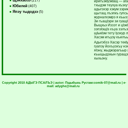
Щэнхабзэ
(217)
иригъэкIуэкIащ — аб
тхыдэм теухуа къэх
Юбилей
(407)
адыгэхэр хэкум зэри
Япэу тыдодзэ
(5)
щытащ лъэпкъ гупсы
журналхэмрэ я къызэг
Зи гъащIэри зи гуащ
Выщхьэ Иззэт и цIэкI
зэпэIэщIэ хъуа зэ
щIыкIэм тету Iуэхур
Хасэм игъуэу къилъ
Адыгэбзэ Хасэр текI
гуапэу йохъуэхъу нэ
яIэну, жыджэрагъыр
къыщыдэхын гуращэкI
хыхьэну.
Copyright 2010 АДЫГЭ ПСАЛЪЭ | autor:
Пщыбыхь Рустам:
comik-07@mail.ru
| e-
mail:
adyghe@mail.ru