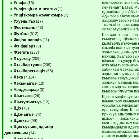
Унафэ
(13)
псалъэмакъ къезыгъ
лейтенант Батыр Мух
УнафэщIым и псалъэ
(1)
еджапIэм щIэс Абык
УпщIэхэмрэ жэуапхэмрэ
(7)
Адыгэбзэ Хасэм къы
жыджэру зэрыхэ-там
Ухуэныгъэ
(17)
тхылъкIэ къыхагъэщ
Фестиваль
(43)
литературэмкIэ и ег
Футбол
(612)
Шэч хэлъкъым — сыт 
къыдэлъщ. ЩIэныгъэ
ФщIэн папщIэ
(11)
къэбгъэлъэгъуэжын 
Фэ фщIэрэ
(8)
ехьэлIа щапхъэ куэд
зэрызэхащIыкIынум 
Фэеплъ
(237)
нахуэщ. Хьэлъэр зых
Хъуэхъу
(209)
щIэныгъэ гъуэгур б
Хъыбар гуапэ
(239)
атIэ абы гъэсэныгъэ
сабийхэм я зэхэщIык
ХъыбарегъащIэ
(65)
зэрызригъэужьыр, цI
Хэха
(7 114)
къызэрызэкIуэцIихы
зэрыхуигъэушыр пщ
Хэхыныгъэ
(13)
лэжьыгъэр зыгъэзащI
Чэнджэщхэр
(3)
къызэрыплъытэн пса
Шыгъажэ
(26)
ЩIэныгъэщIэкъухэм 
щIыналъэм къыщыхъу
Шыхулъагъуэ
(12)
узэщIакIуэ, гупсыса
ЩIэ
(75)
ирагъэкIуэкIащ. Къы
ирикъуа адыгэлIым 
ЩIэныгъэ
(74)
щхьэу- зыхь хуищIа
Щапхъэ
(99)
къэгъэтэджыным ем
Щикъухьащ адыгэр
къыщыщIидза адыгэ
яхэмышыпсыхьыжыным
дунеижьым
(34)
лъахэм пыщIа-уэ щы