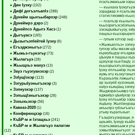
псалъэмакъым зэры
Дин Iуэху
(102)
— къыхаха Iуэхугъуэ
ДифI догъэлъапIэ
(288)
зэраджар я псалъэм
статистикэмкIэ къы
Дунейм щыхъыбархэр
(248)
— псалъэр къызылъы
Дунеймрэ дэрэ
(2)
къызэригъэсэбэпыны
Дунейпсо Адыгэ Хасэ
(1)
зэхэщIыкIыгъуэу, екI
пащхьэ къызэрырил
Дыгъуасэ
(165)
— гупым хэтхэр зыр 
ДызыгъэпIейтей Iуэху
(6)
«Жыжьаплъэ» зэпеуэ
Егъэджэныгъэ
(272)
гупхэр абы мазэм щI
къриубыдэу егъэджа
Жыжьэ-гъунэгъу
(73)
цIыхум я пащхьэ кър
Жылагъуэ
(28)
щэхухэр къатIэщIу, 
Жьыщхьэ махуэ
(13)
къызэрызэгъэпэщын 
Iуэху еплъыкIэр лъэ
Зауэ гъуэгуанэхэр
(2)
иужь иту къэхутэныг
ЗэIущIэхэр
(113)
КърахьэлIа лэжьыгъэ
ар зыхуей хуэзэным 
ЗэгурыIуэныгъэхэр
(3)
наIуэ къищIащ зэпеу
Зэпеуэхэр
(137)
Жыджэрагъымрэ гузэ
еджакIуэ цIыкIухэр з
ЗэпыщIэныгъэхэр
(28)
Iуэху еплъыкIэр зэр
Зэхыхьэхэр
(56)
ящIыну. ЖыпIэнуращи
Кавказ-2020
(1)
акъылрэ губзыгъагъэ
утыку къралъхьат.
Конференцхэр
(16)
ГъэщIэгъуэнращи, я
КъБР-м и Iэтащхьэ
(241)
щхьэкIэ, Iуэхур къай
КъБР-м и Жылагъуэ палатэм
псалъэмакъым и уты
зэмылIэужьыгъуэт: з
(12)
жыпхъэм иту къызэр