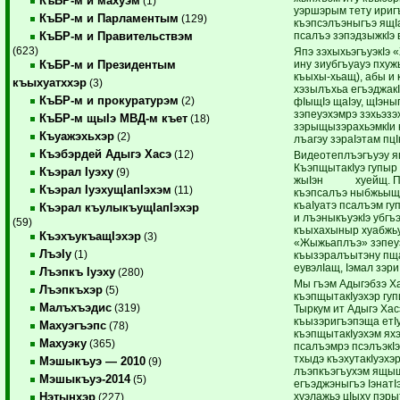
КъБР-м и махуэм
(1)
уэршэрым тету иригъ
КъБР-м и Парламентым
(129)
къэпсэлъэныгъэ ящIа
псалъэ зэпэдзыжкIэ
КъБР-м и Правительствэм
(623)
Япэ зэхыхьэгъуэкIэ 
ину зиубгъуауэ пхуж
КъБР-м и Президентым
къыхы-хьащ), абы и 
къыхуатххэр
(3)
хэзылъхьа егъэджакI
КъБР-м и прокуратурэм
(2)
фIыщIэ щаIэу, щIэны
зэпеуэхэмрэ зэхьэз
КъБР-м щыIэ МВД-м къет
(18)
зэрыщызэрахьэмкIи 
Къуажэхьхэр
(2)
лъагэу зэраIэтам пц
Къэбэрдей Адыгэ Хасэ
(12)
Видеотеплъэгъуэу я
КъэпщытакIуэ гупыр
Къэрал Iуэху
(9)
жыIэн хуейщ. Псо
Къэрал IуэхущIапIэхэм
(11)
къэпсалъэ ныбжьыщI
къаIуатэ псалъэм гу
Къэрал къулыкъущIапIэхэр
и лъэныкъуэкIэ убг
(59)
къыхахыныр хуабжьу 
КъэхъукъащIэхэр
(3)
«Жыжьаплъэ» зэпеу
ЛъэIу
(1)
къызэралъытэну пща
еувэлIащ, Iэмал зэри
Лъэпкъ Iуэху
(280)
Мы гъэм Адыгэбзэ Х
Лъэпкъхэр
(5)
къэпщытакIуэхэр гуп
Малъхъэдис
(319)
Тыркум ит Адыгэ Ха
къызэригъэпэща етIу
Махуэгъэпс
(78)
къэпщытакIуэхэм яхэ
Махуэку
(365)
псалъэмрэ псэлъэкIэ
тхыдэ къэхутакIуэхэ
Мэшыкъуэ — 2010
(9)
лъэпкъэгъухэм ящыщ
Мэшыкъуэ-2014
(5)
егъэджэныгъэ IэнатIэ
хуэлажьэ цIыху пэры
Нэтынхэр
(227)