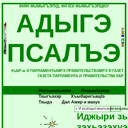
ФИФI ФЫМЫГЪЭПУД, ФИ IЕЙ ФЫМЫГЪЭПЩКIУ
АДЫГЭ
ПСАЛЪЭ
КъБР-м И ПАРЛАМЕНТЫМРЭ ПРАВИТЕЛЬСТВЭМРЭ Я ГАЗЕТ
ГАЗЕТА ПАРЛАМЕНТА И ПРАВИТЕЛЬСТВА КБР
Нэхъыщхьэхэр
Лэжьакlуэхэр
Тхыгъэхэр
Хъыбарегъащlэ
Тхыдэ
Дал Амир и махуэ
« И къэпщытэныгъэхэм пищэж
Иджыри з
зэхьэзэхуэ