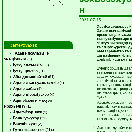
н
2021-07-15
ХьэтIохъущокъуэ К
Хасэм иригъэкIуэк
проектыщIэ къахэ
къэхутакIуэхэмрэ 
зэпеуэ зыфIащар ху
Зытеухуахэр
къэзыухъуреихь д
абы зэраныгъэ къ
"Адыгэ псалъэм" и
хагъэкIыным, фIыр
хьэщIэщым
(5)
хэкIыпIэ къагъуэт
Iуэху еплъыкIэ
(50)
Дунейр зэщIэзыщта у
Iуэху щхьэпэ
(11)
къызэригъэпэщу ириг
хуэдэу, «Жыжьаплъэ
Абы дегъэпIейтей
(84)
зэрекIуэкIар, интерн
Адыгэ лъагъуэжьхэмкIэ
(4)
хыхьэну щIэныгъэщIэ
Адыгэ хабзэ
(9)
псалъэмакъ тращIык
ягъэхьэзырын, хабз
Адыгэ цIэрыIуэхэр
(4)
хуейт.
Адыгэбзэм и махуэм
Адыгэбзэ Хасэм япэ
ирихьэлIэу
(11)
еджакIуэхэм я пащхь
нэхъ гъэщIэгъуэн к
Адыгэбзэр ядж
(4)
тепсэлъыхьын, я гуп
Банк Iуэхухэр
(29)
къралъхьэн хуэдэу. 
БэнэкIэ хуит
(2)
Дызытет дунейм и къ
Гу зылъытапхъэ
(214)
иддзыр нэхъ мащIэ т