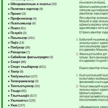
къызэрагъэпэщащ.
Обозревателым и псалъэ
(33)
ЩIэныгъэщIэкъухэм 
Политикэ партхэр
(9)
зэпеуэм щытекIуахэ
увыпIэхэр зэрызэда
Проект
(3)
Япэ увыпIэр къихьа
Профсоюзхэр
(4)
Мухьэб и цIэр зезых
Псалъэжьхэр
(4)
щIэныгъэщIэкъу гуп
адыгэбзэмрэ лите-р
Псапэ
(61)
ЕтIуанэ увыпIэр зэд
ПсэукIэ
(3)
Пшыхьхэр
(161)
Бабыгуей къуажэм д
ПщIэ
(13)
зезыхьэ курыт еджа
зыгъэхьэзырар адыг
ПэкIухэр
(36)
егъэджакIуэ Мэшыкъ
Репортаж
(7)
Жанхъуэтхьэблэ дэт
Сабийхэм факъыхуеджэ
(3)
гупым. Зыгъэхьэзыр
егъэджакIуэ Хъурей
Спорт
(86)
Спорт хъыбархэр
(621)
Ещанэ увыпIэр ялъы
Театр
(9)
Къугъуэлъкъуей къу
ТекIуэныгъэ
(127)
къэхутакIуэ ныбжьыщ
Телеграммэхэр
(3)
физикэмкIэ езыгъад
Теплъэгъуэхэр
(32)
Тохъутэмыщей къуаж
зезыхьэ курыт еджа
Тхыдэ
(82)
ЩIэныгъэщIэкъу- х
ТхылъыщIэ
(317)
литературэмкIэ егъэ
биологиемкIэ езыгъ
Узыншагъэ
(125)
Указ
(157)
«Жыжьаплъэ» зэпеуэр