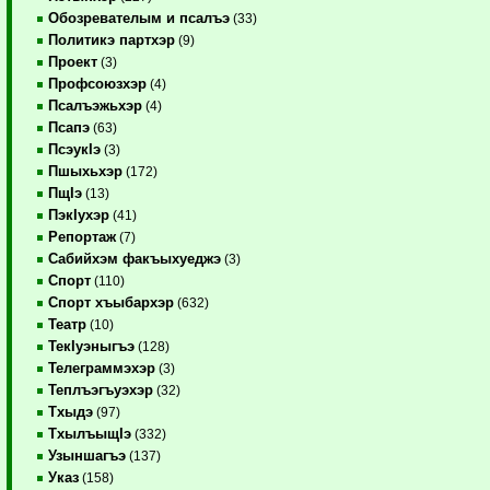
Обозревателым и псалъэ
(33)
Политикэ партхэр
(9)
Проект
(3)
Профсоюзхэр
(4)
Псалъэжьхэр
(4)
Псапэ
(63)
ПсэукIэ
(3)
Пшыхьхэр
(172)
ПщIэ
(13)
ПэкIухэр
(41)
Репортаж
(7)
Сабийхэм факъыхуеджэ
(3)
Спорт
(110)
Спорт хъыбархэр
(632)
Театр
(10)
ТекIуэныгъэ
(128)
Телеграммэхэр
(3)
Теплъэгъуэхэр
(32)
Тхыдэ
(97)
ТхылъыщIэ
(332)
Узыншагъэ
(137)
Указ
(158)