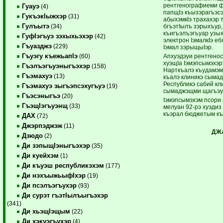
рентгенографиеми 
Гуауэ
(4)
папщIэ къызэрагъэс
ГукъэкIыжхэр
(31)
абыхэмкIэ трахахэр 
Гулъытэ
бгъэтIылъ зэрыхъур,
(34)
къигъэлъэгъуар узы
ГуфIэгъуэ зэхыхьэхэр
(42)
электрон IэмалкIэ е
Гъуазджэ
(229)
Iэмал зэрыщыIэр.
Гъуэгу къежьапIэ
Апхуэдэуи рентгенос
(60)
хуэщIа Iэмэпсымэхэ
Гъэлъэгъуэныгъэхэр
(158)
Нарткъалэ къудамэм
Гъэмахуэ
(13)
къалэ клиникэ сыма
Республикэ сабий кл
Гъэмахуэ зыгъэпсэхугъуэ
(19)
сымаджэщми щагъэу
Гъэсэныгъэ
(20)
Iэмэпсымэхэм псори 
ГъэщIэгъуэнщ
(33)
мелуан 92-рэ хуэдиз 
къэрал бюджетым к
ДАХ
(72)
Джэрпэджэж
(11)
ДЖ
Дзюдо
(2)
Ди зэпыщIэныгъэхэр
(35)
Ди куейхэм
(1)
Ди къуэш республикэхэм
(177)
Ди нэхъыжьыфIхэр
(19)
Ди псэлъэгъухэр
(93)
Ди сурэт гъэтIылъыгъэхэр
(341)
Ди хьэщIэщым
(22)
Ди хэкуэгъухэр
(4)