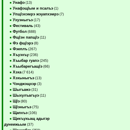
Унафэ
(13)
УнафэщIым и псалъэ
(1)
УпщIэхэмрэ жэуапхэмрэ
(7)
Ухуэныгъэ
(17)
Фестиваль
(43)
Футбол
(688)
ФщIэн папщIэ
(11)
Фэ фщIэрэ
(8)
Фэеплъ
(267)
Хъуэхъу
(236)
Хъыбар гуапэ
(245)
ХъыбарегъащIэ
(66)
Хэха
(7 614)
Хэхыныгъэ
(13)
Чэнджэщхэр
(3)
Шыгъажэ
(31)
Шыхулъагъуэ
(11)
ЩIэ
(80)
ЩIэныгъэ
(75)
Щапхъэ
(106)
Щикъухьащ адыгэр
дунеижьым
(37)