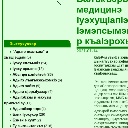
медицинэ
IуэхущIапI
Iэмэпсымэ
р къаIэрох
Зытеухуахэр
2021-01-14
"Адыгэ псалъэм" и
хьэщIэщым
КъБР-м узыфэ зэры
(5)
шынагъуэхэр зэфык
Iуэху еплъыкIэ
(54)
госпиталхэм щIэт д
Iуэху щхьэпэ
(13)
Iэмэпсымэжьхэм я п
къаIэрыхьащ.
Абы дегъэпIейтей
(86)
Адыгэ лъагъуэжьхэмкIэ
(6)
Рентген Iэмэпсымэх
Адыгэ хабзэ
дэт «Севкаврентген
(9)
щащIащ. Ахэр щагъэув
Адыгэ цIэрыIуэхэр
(4)
и цIэр зезы-хьэ ЩI
Адыгэбзэм и махуэм
нэхъыщхьэм, ММБ-м 
къудамэм, Налшык 
ирихьэлIэу
(11)
ебэнынымкIэ и цент
Адыгэбзэр ядж
(4)
Иджырей Iэмэпсымэ 
Банк Iуэхухэр
(29)
къатынущ сымаджэм
псынщIэу, щыуагъэн
БэнэкIэ хуит
(2)
къахутэнымкIэ. Аппа
Гу зылъытапхъэ
(216)
ефIэкIыныгъэхэм я