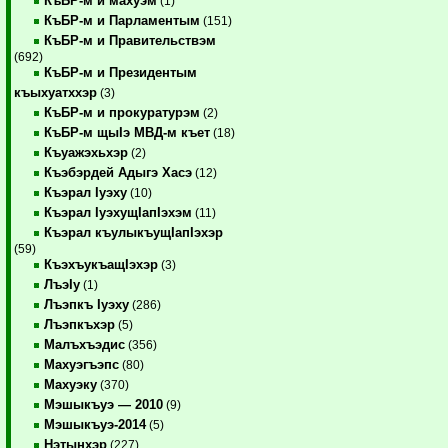
КъБР-м и махуэм
(1)
КъБР-м и Парламентым
(151)
КъБР-м и Правительствэм
(692)
КъБР-м и Президентым
къыхуатххэр
(3)
КъБР-м и прокуратурэм
(2)
КъБР-м щыIэ МВД-м къет
(18)
Къуажэхьхэр
(2)
Къэбэрдей Адыгэ Хасэ
(12)
Къэрал Iуэху
(10)
Къэрал IуэхущIапIэхэм
(11)
Къэрал къулыкъущIапIэхэр
(59)
КъэхъукъащIэхэр
(3)
ЛъэIу
(1)
Лъэпкъ Iуэху
(286)
Лъэпкъхэр
(5)
Малъхъэдис
(356)
Махуэгъэпс
(80)
Махуэку
(370)
Мэшыкъуэ — 2010
(9)
Мэшыкъуэ-2014
(5)
Нэтынхэр
(227)