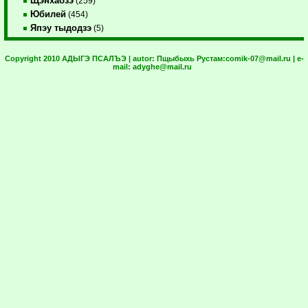
Щэнхабзэ
(259)
Юбилей
(454)
Япэу тыдодзэ
(5)
Copyright 2010 АДЫГЭ ПСАЛЪЭ | autor:
Пщыбыхь Рустам:
comik-07@mail.ru
| e-
mail:
adyghe@mail.ru