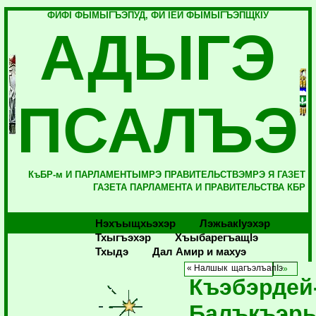
ФИФI ФЫМЫГЪЭПУД, ФИ IЕЙ ФЫМЫГЪЭПЩКIУ
АДЫГЭ
ПСАЛЪЭ
КъБР-м И ПАРЛАМЕНТЫМРЭ ПРАВИТЕЛЬСТВЭМРЭ Я ГАЗЕТ
ГАЗЕТА ПАРЛАМЕНТА И ПРАВИТЕЛЬСТВА КБР
Нэхъыщхьэхэр
Лэжьакlуэхэр
Тхыгъэхэр
Хъыбарегъащlэ
Тхыдэ
Дал Амир и махуэ
« Налшык щагъэлъапIэ
Къэбэрдей
Балъкъэр