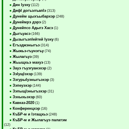
Дин Iуэху
(112)
ДифI догъэлъапIэ
(313)
Дунейм щыхъыбархэр
(248)
Дунеймрэ дэрэ
(2)
Дунейпсо Адыгэ Хасэ
(1)
Дыгъуасэ
(166)
ДызыгъэпIейтей Iуэху
(6)
Егъэджэныгъэ
(314)
Жыжьэ-гъунэгъу
(74)
Жылагъуэ
(39)
Жьыщхьэ махуэ
(13)
Зауэ гъуэгуанэхэр
(2)
ЗэIущIэхэр
(139)
ЗэгурыIуэныгъэхэр
(3)
Зэпеуэхэр
(144)
ЗэпыщIэныгъэхэр
(31)
Зэхыхьэхэр
(60)
Кавказ-2020
(1)
Конференцхэр
(16)
КъБР-м и Iэтащхьэ
(248)
КъБР-м и Жылагъуэ палатэм
(12)