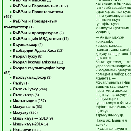
КъБР-м и махуэм
(1)
хэлъкъым, я бынхэм 
КъБР-м и Парламентым
(102)
гум къыбгъэдэкIыу я
сурэтхэр зылъэгъуах
КъБР-м и Правительствэм
псом хуэмыдэу анэхэ
(491)
я псэм из хъуа
КъБР-м и Президентым
гурыфIыгъуэр
къыхуатххэр
(1)
къыпхуэмыIуэтэным
хуэдизщ.
КъБР-м и прокуратурэм
(2)
— Анэм и махуэм
КъБР-м щыIэ МВД-м къет
(17)
ирихьэлIэу
Къуажэхьхэр
(2)
къызэдгъэпэща
гъэлъэгъуэныгъэмкIэ
Къэбэрдей Адыгэ Хасэ
(12)
дахуэупсащ ди Iэнат
Къэрал Iуэху
(8)
щылажьэ
бзылъхугъэхэм, — же
Къэрал IуэхущIапIэхэм
(11)
управленэм кадрхэмк
Къэрал къулыкъущIапIэхэр
и къудамэм и унафэщ
(52)
полицэм и майор Бо
КъэхъукъащIэхэр
(3)
Жанеттэ. —
Жэуаплыныгъэ ткIий
ЛъэIу
(1)
зыпылъ къулыкъум
Лъэпкъ Iуэху
(244)
пэрытми, а анэхэм
ящыгъупщэ хъунукъ
Лъэпкъхэр
(5)
я нэгум кърих
Малъхъэдис
(257)
гуапагъэмрэ я бзэм и
Махуэгъэпс
(63)
IэфIагъымрэ быныр 
щыгъуи
Махуэку
(326)
зэрыхуэныкъуэр.
Мэшыкъуэ — 2010
(9)
Пэжщ ар. Быным я
Мэшыкъуэ-2014
(5)
дунейр
яхуэзыгъэнэхури я
Нэтынхэр
(208)