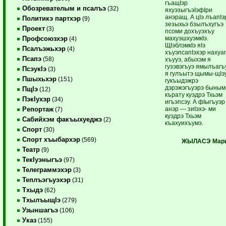
гъащIэр
Обозревателым и псалъэ
(32)
яхуэзыгъэIэфIри
анэращ. А цIэ лъапIэ
Политикэ партхэр
(9)
зезыхьэ бзылъхугъэ
Проект
(3)
псоми дохъуэхъу
махуэшхуэмкIэ.
Профсоюзхэр
(4)
ЩIэблэмкIэ яIэ
Псалъэжьхэр
(4)
хъуэпсапIэхэр нахуа
Псапэ
(58)
хъууэ, абыхэм я
гузэвэгъуэ ямылъагъ
ПсэукIэ
(3)
я гулъытэ щымы-щIэу
Пшыхьхэр
(151)
гукъыдэжрэ
дэрэжэгъуэрэ быным
ПщIэ
(12)
кърату куэдрэ Тхьэм
ПэкIухэр
(34)
игъэпсэу. А фIыгъуэ
анэр — зиIэхэ- ми
Репортаж
(7)
куэдрэ Тхьэм
Сабийхэм факъыхуеджэ
(2)
къахуихъумэ.
Спорт
(30)
Спорт хъыбархэр
(569)
ЖЫЛАСЭ Мари
Театр
(9)
ТекIуэныгъэ
(97)
Телеграммэхэр
(3)
Теплъэгъуэхэр
(31)
Тхыдэ
(62)
ТхылъыщIэ
(279)
Узыншагъэ
(106)
Указ
(155)