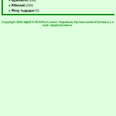
Щэнхабзэ
(168)
Юбилей
(335)
Япэу тыдодзэ
(5)
Copyright 2010 АДЫГЭ ПСАЛЪЭ | autor:
Пщыбыхь Рустам:
comik-07@mail.ru
| e-
mail:
adyghe@mail.ru