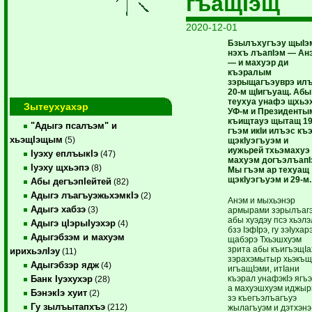
гъащIэщ
2020-12-01
Бзылъхугъэу щыIэ
нэхъ лъапIэм — Ан
— и махуэр ди
къэралым
зэрыщагъэуврэ ил
20-м щIигъуащ. Абы
теухуа унафэ щхьэ
Зытеухуахэр
УФ-м и Президенты
къищтауэ щытащ 1
"Адыгэ псалъэм" и
гъэм икIи илъэс къ
хьэщIэщым
(5)
щэкIуэгъуэм и
иужьрей тхьэмахуэ
Iуэху еплъыкIэ
(47)
махуэм догъэлъапI
Iуэху щхьэпэ
(8)
Мы гъэм ар техуащ
щэкIуэгъуэм и 29-м.
Абы дегъэпIейтей
(82)
Адыгэ лъагъуэжьхэмкIэ
(2)
Анэм и мыхьэнэр
Адыгэ хабзэ
(3)
армырами зэрылъагэ
абы хуэдэу псэ хьэл
Адыгэ цIэрыIуэхэр
(4)
бзэ IэфIрэ, гу зэIухарэ
Адыгэбзэм и махуэм
щабэрэ Тхьэшхуэм
зрита абы къигъэщI
ирихьэлIэу
(11)
зэрахэмытыр хьэкъ
Адыгэбзэр ядж
(4)
игъащIэми, итIани
къэрал унафэкIэ ягъ
Банк Iуэхухэр
(28)
а махуэшхуэм иджыр
БэнэкIэ хуит
(2)
зэ къегъэлъагъуэ
Гу зылъытапхъэ
(212)
жылагъуэм и дэтхэнэ