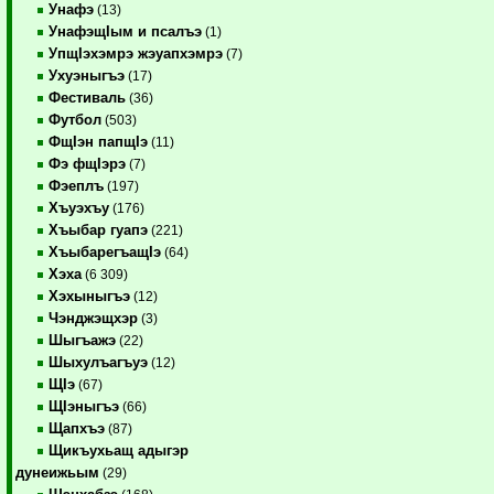
Унафэ
(13)
УнафэщIым и псалъэ
(1)
УпщIэхэмрэ жэуапхэмрэ
(7)
Ухуэныгъэ
(17)
Фестиваль
(36)
Футбол
(503)
ФщIэн папщIэ
(11)
Фэ фщIэрэ
(7)
Фэеплъ
(197)
Хъуэхъу
(176)
Хъыбар гуапэ
(221)
ХъыбарегъащIэ
(64)
Хэха
(6 309)
Хэхыныгъэ
(12)
Чэнджэщхэр
(3)
Шыгъажэ
(22)
Шыхулъагъуэ
(12)
ЩIэ
(67)
ЩIэныгъэ
(66)
Щапхъэ
(87)
Щикъухьащ адыгэр
дунеижьым
(29)