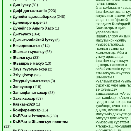
гулъытэншэу
Дин Iуэху
(81)
благъэкIакъым къэра
ДифI догъэлъапIэ
(223)
IэнатIэхэми жылагъу
зэгухьэныгъэхэми. А
Дунейм щыхъыбархэр
(248)
и щапхъэщ Урысей
Дунеймрэ дэрэ
(2)
гвардием Къэбэрдей
Балъкъэрым щиIэ
Дунейпсо Адыгэ Хасэ
(1)
управленэм и
Дыгъуасэ
(164)
IэщIагъэлIхэм Анэм и
ДызыгъэпIейтей Iуэху
(6)
махуэм ирихьэлIэу
къызэрагъэпэща
Егъэджэныгъэ
(214)
гъэлъэгъуэныгъэ
Жыжьэ-гъунэгъу
(68)
хьэлэмэтыр. Абы и
утыку ирахьащ а
Жылагъуэ
(23)
IэнатIэм къулыкъум
Жьыщхьэ махуэ
(13)
щыпэрыт анэхэм я
сабийхэм ящIа сурэт
Зауэ гъуэгуанэхэр
(2)
зэмылIэужьыгъуэхэр.
ЗэIущIэхэр
(98)
ЦIыкIухэм я
ЗэгурыIуэныгъэхэр
(3)
къалэмыпэхэм къыпы
сурэтхэр унэтIыныгъ
Зэпеуэхэр
(118)
зэ- хуэмыдэу
ЗэпыщIэныгъэхэр
(28)
зэщхьэщыхат: «Анэр
ар гъащIэщ», «Анэм 
Зэхыхьэхэр
(53)
гур дыгъэм нэхърэ н
Кавказ-2020
(1)
хуабэщ», «Анэ нэхъ
дыдэ», «Анэхэм я
Конференцхэр
(16)
махуэмкIэ дохъуэхъу
КъБР-м и Iэтащхьэ
(239)
Апхуэдэ гупсысэхэр
КъБР-м и Жылагъуэ палатэм
къызэрыщ сурэтхэм
ягъэдэхащ IуэхущIап
(12)
и блынхэр. Шэч