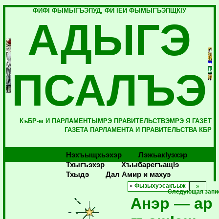
ФИФI ФЫМЫГЪЭПУД, ФИ IЕЙ ФЫМЫГЪЭПЩКIУ
АДЫГЭ
ПСАЛЪЭ
КъБР-м И ПАРЛАМЕНТЫМРЭ ПРАВИТЕЛЬСТВЭМРЭ Я ГАЗЕТ
ГАЗЕТА ПАРЛАМЕНТА И ПРАВИТЕЛЬСТВА КБР
Нэхъыщхьэхэр
Лэжьакlуэхэр
Тхыгъэхэр
Хъыбарегъащlэ
Тхыдэ
Дал Амир и махуэ
«
Фызыхуэсакъыж
Следующая запи
Анэр — ар