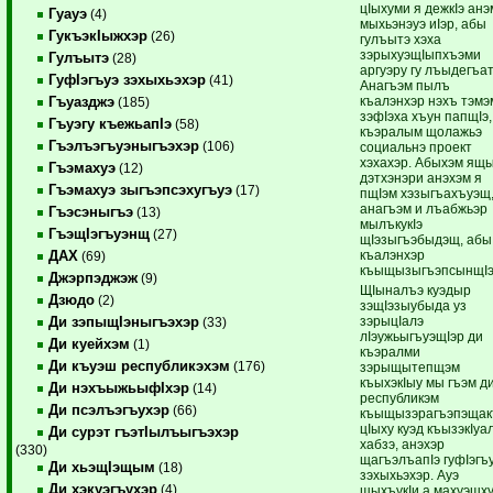
цIыхуми я дежкIэ анэ
Гуауэ
(4)
мыхьэнэуэ иIэр, абы
ГукъэкIыжхэр
(26)
гулъытэ хэха
зэрыхуэщIыпхъэми
Гулъытэ
(28)
аргуэру гу лъыдегъат
ГуфIэгъуэ зэхыхьэхэр
(41)
Анагъэм пылъ
къалэнхэр нэхъ тэмэ
Гъуазджэ
(185)
зэфIэха хъун папщIэ,
Гъуэгу къежьапIэ
(58)
къэралым щолажьэ
Гъэлъэгъуэныгъэхэр
(106)
социальнэ проект
хэхахэр. Абыхэм ящ
Гъэмахуэ
(12)
дэтхэнэри анэхэм я
Гъэмахуэ зыгъэпсэхугъуэ
(17)
пщIэм хэзыгъахъуэщ
анагъэм и лъабжьэр
Гъэсэныгъэ
(13)
мылъкукIэ
ГъэщIэгъуэнщ
(27)
щIэзыгъэбыдэщ, абы
къалэнхэр
ДАХ
(69)
къыщызыгъэпсынщI
Джэрпэджэж
(9)
ЩIыналъэ куэдыр
Дзюдо
(2)
зэщIэзыубыда уз
зэрыцIалэ
Ди зэпыщIэныгъэхэр
(33)
лIэужьыгъуэщIэр ди
Ди куейхэм
(1)
къэралми
Ди къуэш республикэхэм
(176)
зэрыщытепщэм
къыхэкIыу мы гъэм д
Ди нэхъыжьыфIхэр
(14)
республикэм
Ди псэлъэгъухэр
(66)
къыщызэрагъэпэща
цIыху куэд къызэкIуал
Ди сурэт гъэтIылъыгъэхэр
хабзэ, анэхэр
(330)
щагъэлъапIэ гуфIэгъ
Ди хьэщIэщым
(18)
зэхыхьэхэр. Ауэ
Ди хэкуэгъухэр
(4)
щыхъукIи а махуэшх