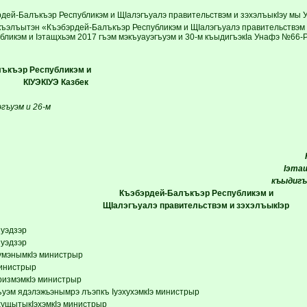
дей-Балъкъэр Республикэм и ЩIалэгъуалэ правительствэм и зэхэлъыкIэу мы 
къэлъытэн «Къэбэрдей-Балъкъэр Республикэм и ЩIалэгъуалэ правительствэм и 
бликэм и Iэтащхьэм 2017 гъэм мэкъуауэгъуэм и 30-м къыдигъэкIа Унафэ №66-Р
ъкъэр Республикэм и
КIУЭКIУЭ Казбек
эгъуэм и 26-м
Iэта
къыдигъ
Къэбэрдей-Балъкъэр Республикэм и
ЩIалэгъуалэ правительствэм и зэхэлъыкIэр
уэдзэр
уэдзэр
умэнымкIэ министрыр
министрыр
ризмэмкIэ министрыр
уэм ядэлэжьэнымрэ лъэпкъ IуэхухэмкIэ министрыр
хущытыкIэхэмкIэ министрыр