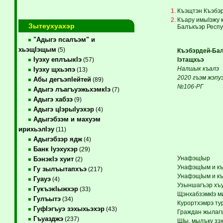
Къэщтэн Къэбэр
Къару имыIэжу 
Зытеухуахэр
Балъкъэр Респу
"Адыгэ псалъэм" и
хьэщIэщым
(5)
Къэбэрдей-Бал
Iуэху еплъыкIэ
Iэтащхьэ 
(57)
Налшык къалэ
Iуэху щхьэпэ
(13)
2020 гъэм жэпу
Абы дегъэпIейтей
(89)
№106-РГ
Адыгэ лъагъуэжьхэмкIэ
(7)
Адыгэ хабзэ
(9)
Адыгэ цIэрыIуэхэр
(4)
Адыгэбзэм и махуэм
ирихьэлIэу
(11)
Адыгэбзэр ядж
(4)
Банк Iуэхухэр
(29)
УнафэщIыр
БэнэкIэ хуит
(2)
УнафэщIым и къ
Гу зылъытапхъэ
(217)
УнафэщIым и къ
Гуауэ
(4)
Узыншагъэр хъ
ГукъэкIыжхэр
(33)
ЩэнхабзэмкIэ 
Гулъытэ
(34)
Курортхэмрэ ту
ГуфIэгъуэ зэхыхьэхэр
(43)
Граждан жылагъ
Гъуазджэ
(237)
ЩIы, мылъку зэ