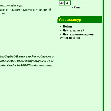
30
31
Унафэм щIыгъур.
« Сен
зэхэлъыкIэм и IуэхукIэ» Къэбэрдей-
Г-м.
Узэрихьэнур
Войти
Лента записей
Лента комментариев
WordPress.org
Къэбэрдей-Балъкъэр Республикэм и
щхьэм 2020 гъэм жэпуэгъуэм и 26-м
экIа Унафэ №106-РГ-мкIэ къищтащ