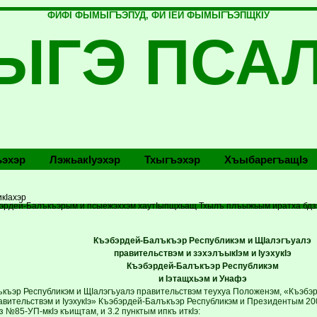
ФИФI ФЫМЫГЪЭПУД, ФИ IЕЙ ФЫМЫГЪЭПЩКIУ
ЫГЭ ПСА
эхэр
Лэжьакlуэхэр
Тхыгъэхэр
Хъыбарегъащlэ
кIахэр
бэрдей-Балъкъэрым и псыежэххэм хаутIыпщхьащ Тхылъ плъыжьым иратха бдз
Къэбэрдей-Балъкъэр Республикэм и ЩIалэгъуалэ
правительствэм и зэхэлъыкIэм и IуэхукIэ
Къэбэрдей-Балъкъэр Республикэм
и Iэтащхьэм и Унафэ
къэр Республикэм и ЩIалэгъуалэ правительствэм теухуа Положенэм, «Къэбэ
авительствэм и IуэхукIэ» Къэбэрдей-Балъкъэр Республикэм и Президентым 200
з №85-УП-мкIэ къищтам, и 3.2 пунктым ипкъ иткIэ: