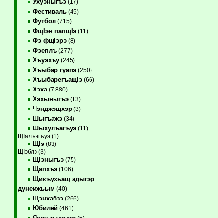
Ухуэныгъэ
(17)
Фестиваль
(45)
Футбол
(715)
ФщIэн папщIэ
(11)
Фэ фщIэрэ
(8)
Фэеплъ
(277)
Хъуэхъу
(245)
Хъыбар гуапэ
(250)
ХъыбарегъащIэ
(66)
Хэха
(7 880)
Хэхыныгъэ
(13)
Чэнджэщхэр
(3)
Шыгъажэ
(34)
Шыхулъагъуэ
(11)
ЩIалъэгъуэ (1)
ЩIэ
(83)
ЩIэблэ (3)
ЩIэныгъэ
(75)
Щапхъэ
(106)
Щикъухьащ адыгэр
дунеижьым
(40)
Щэнхабзэ
(266)
Юбилей
(461)
Япэу тыдодзэ
(5)