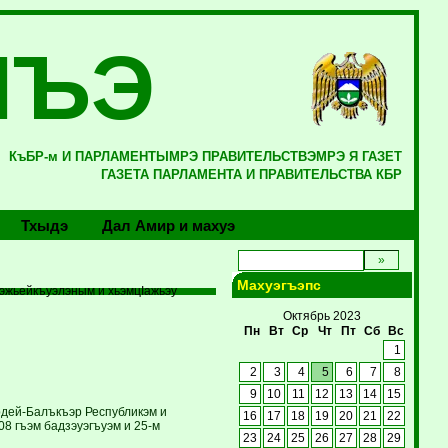
ЛЪЭ
КъБР-м И ПАРЛАМЕНТЫМРЭ ПРАВИТЕЛЬСТВЭМРЭ Я ГАЗЕТ
ГАЗЕТА ПАРЛАМЕНТА И ПРАВИТЕЛЬСТВА КБР
Тхыдэ
Дал Амир и махуэ
Махуэгъэпс
эжьейкъуэлэным и хьэмцIажьэу
Октябрь 2023
Пн
Вт
Ср
Чт
Пт
Сб
Вс
1
2
3
4
5
6
7
8
9
10
11
12
13
14
15
рдей-Балъкъэр Республикэм и
16
17
18
19
20
21
22
8 гъэм бадзэуэгъуэм и 25-м
23
24
25
26
27
28
29