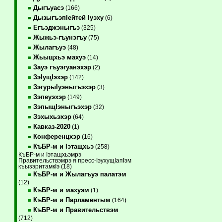
Дыгъуасэ
(166)
ДызыгъэпIейтей Iуэху
(6)
Егъэджэныгъэ
(325)
Жыжьэ-гъунэгъу
(75)
Жылагъуэ
(48)
Жьыщхьэ махуэ
(14)
Зауэ гъуэгуанэхэр
(2)
ЗэIущIэхэр
(142)
ЗэгурыIуэныгъэхэр
(3)
Зэпеуэхэр
(149)
ЗэпыщIэныгъэхэр
(32)
Зэхыхьэхэр
(64)
Кавказ-2020
(1)
Конференцхэр
(16)
КъБР-м и Iэтащхьэ
(258)
КъБР-м и Iэтащхьэмрэ
Правительствэмрэ я пресс-IэухущIапIэм
къызэритамкIэ (18)
КъБР-м и Жылагъуэ палатэм
(12)
КъБР-м и махуэм
(1)
КъБР-м и Парламентым
(164)
КъБР-м и Правительствэм
(712)