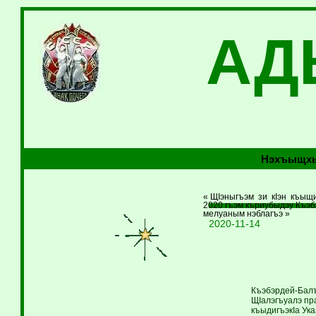
АД
Нэхъыщхь
« ЩIэныгъэм зи кIэн къыщи
2020 гъэм къриубыдэу Къэ
мелуаным нэблагъэ »
2020-11-14
Къэбэрдей-Балъ
ЩIалэгъуалэ пр
къыдигъэкIа Ука