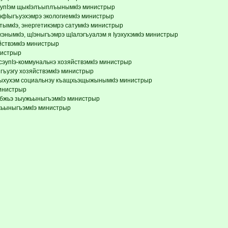
эупIэм щыкIэлъыплъынымкIэ министрыр
эфIыгъуэхэмрэ экологиемкIэ министрыр
мкIэ, энергетикэмрэ сатумкIэ министрыр
жэнымкIэ, щIэныгъэмрэ щIалэгъуалэм я IуэхухэмкIэ министрыр
ствэмкIэ министрыр
нистрыр
сэупIэ-коммунальнэ хозяйствэмкIэ министрыр
гъуэгу хозяйствэмкIэ министрыр
Iыхухэм социальнэу къащхьэщыжынымкIэ министрыр
инистрыр
бжьэ зыужьыныгъэмкIэ министрыр
жьыныгъэмкIэ министрыр