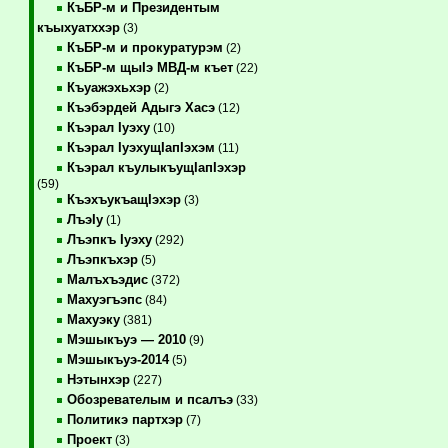
КъБР-м и Президентым
къыхуатххэр
(3)
КъБР-м и прокуратурэм
(2)
КъБР-м щыIэ МВД-м къет
(22)
Къуажэхьхэр
(2)
Къэбэрдей Адыгэ Хасэ
(12)
Къэрал Iуэху
(10)
Къэрал IуэхущIапIэхэм
(11)
Къэрал къулыкъущIапIэхэр
(59)
КъэхъукъащIэхэр
(3)
ЛъэIу
(1)
Лъэпкъ Iуэху
(292)
Лъэпкъхэр
(5)
Малъхъэдис
(372)
Махуэгъэпс
(84)
Махуэку
(381)
Мэшыкъуэ — 2010
(9)
Мэшыкъуэ-2014
(5)
Нэтынхэр
(227)
Обозревателым и псалъэ
(33)
Политикэ партхэр
(7)
Проект
(3)