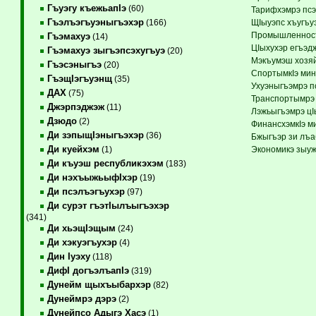
Гъуэгу къежьапIэ
(60)
Тарифхэмрэ пс
Гъэлъэгъуэныгъэхэр
ЩIыуэпс хъугъу
(166)
Промышленносты
Гъэмахуэ
(14)
ЦIыхухэр егъэд
Гъэмахуэ зыгъэпсэхугъуэ
(20)
Мэкъумэш хозяй
Гъэсэныгъэ
(20)
СпортымкIэ ми
ГъэщIэгъуэнщ
(35)
Ухуэныгъэмрэ п
ДАХ
(75)
Транспортымрэ 
Джэрпэджэж
(11)
Лэжьыгъэмрэ ц
Дзюдо
(2)
ФинансхэмкIэ м
Ди зэпыщIэныгъэхэр
(36)
Бжыгъэр зи лъа
Ди куейхэм
Экономикэ зыу
(1)
Ди къуэш республикэхэм
(183)
Ди нэхъыжьыфIхэр
(19)
Ди псэлъэгъухэр
(97)
Ди сурэт гъэтIылъыгъэхэр
(341)
Ди хьэщIэщым
(24)
Ди хэкуэгъухэр
(4)
Дин Iуэху
(118)
ДифI догъэлъапIэ
(319)
Дунейм щыхъыбархэр
(82)
Дунеймрэ дэрэ
(2)
Дунейпсо Адыгэ Хасэ
(1)