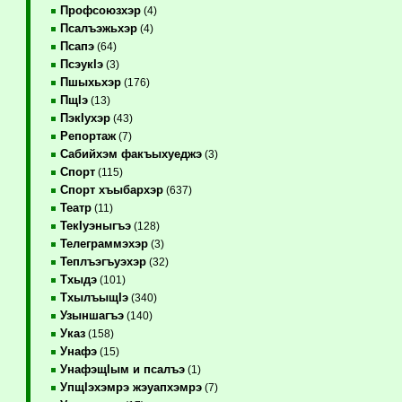
Профсоюзхэр
(4)
Псалъэжьхэр
(4)
Псапэ
(64)
ПсэукIэ
(3)
Пшыхьхэр
(176)
ПщIэ
(13)
ПэкIухэр
(43)
Репортаж
(7)
Сабийхэм факъыхуеджэ
(3)
Спорт
(115)
Спорт хъыбархэр
(637)
Театр
(11)
ТекIуэныгъэ
(128)
Телеграммэхэр
(3)
Теплъэгъуэхэр
(32)
Тхыдэ
(101)
ТхылъыщIэ
(340)
Узыншагъэ
(140)
Указ
(158)
Унафэ
(15)
УнафэщIым и псалъэ
(1)
УпщIэхэмрэ жэуапхэмрэ
(7)