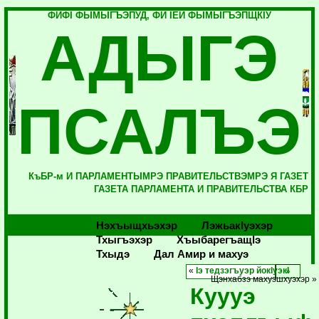
ФИФI ФЫМЫГЪЭПУД, ФИ IЕЙ ФЫМЫГЪЭПЩКIУ
АДЫГЭ
ПСАЛЪЭ
КъБР-м И ПАРЛАМЕНТЫМРЭ ПРАВИТЕЛЬСТВЭМРЭ Я ГАЗЕТ
ГАЗЕТА ПАРЛАМЕНТА И ПРАВИТЕЛЬСТВА КБР
Нэхъыщхьэхэр
Лэжьакlуэхэр
Тхыгъэхэр
Хъыбарегъащlэ
Тхыдэ
Дал Амир и махуэ
«
Iэ тедзэгъуэр йокIуэкI
Щэнхабзэ махуэшхуэхэр »
Куууэ