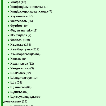
Унафэ
(13)
УнафэщIым и псалъэ
(1)
УпщIэхэмрэ жэуапхэмрэ
(7)
Ухуэныгъэ
(17)
Фестиваль
(36)
Футбол
(494)
ФщIэн папщIэ
(11)
Фэ фщIэрэ
(7)
Фэеплъ
(189)
Хъуэхъу
(174)
Хъыбар гуапэ
(219)
ХъыбарегъащIэ
(64)
Хэха
(6 185)
Хэхыныгъэ
(12)
Чэнджэщхэр
(3)
Шыгъажэ
(22)
Шыхулъагъуэ
(12)
ЩIэ
(64)
ЩIэныгъэ
(64)
Щапхъэ
(87)
Щикъухьащ адыгэр
дунеижьым
(29)