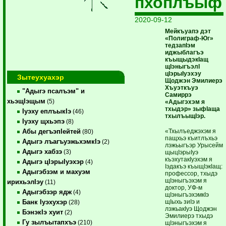
пхоплъыф
2020-09-12
Мейкъуапэ дэт
«Полиграф-Юг»
тедзапIэм
иджыблагъэ
къыщыдэкIащ
щIэныгъэлI
цIэрыIуэхэу
Зытеухуахэр
Щоджэн Эмилиерэ
Хъуэткъуэ
"Адыгэ псалъэм" и
Самиррэ
хьэщIэщым
(5)
«Адыгэхэм я
тхыдэр» зыфIаща
Iуэху еплъыкIэ
(46)
тхылъыщIэр.
Iуэху щхьэпэ
(8)
«Тхылъеджэхэм я
Абы дегъэпIейтей
(80)
пащхьэ къитлъхьэ
Адыгэ лъагъуэжьхэмкIэ
(2)
лэжьыгъэр Урысейм
Адыгэ хабзэ
(3)
щыцIэрыIуэ
къэхутакIуэхэм я
Адыгэ цIэрыIуэхэр
(4)
Iэдакъэ къыщIэкIащ:
Адыгэбзэм и махуэм
профессор, тхыдэ
щIэныгъэхэм я
ирихьэлIэу
(11)
доктор, УФ-м
Адыгэбзэр ядж
(4)
щIэныгъэхэмкIэ
щIыхь зиIэ и
Банк Iуэхухэр
(28)
лэжьакIуэ Щоджэн
БэнэкIэ хуит
(2)
Эмилиерэ тхыдэ
Гу зылъытапхъэ
(210)
щIэныгъэхэм я