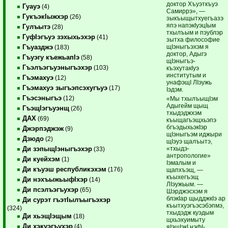
доктор Хъуэткъуэ
Гуауэ
(4)
Самиррэ», —
ГукъэкIыжхэр
(26)
зыкъыщытхуегъазэ
япэ напэкIуэцIым
Гулъытэ
(28)
тхылъым и пэублэр
ГуфIэгъуэ зэхыхьэхэр
(41)
зытха философие
щIэныгъэхэм я
Гъуазджэ
(183)
доктор, Адыгэ
Гъуэгу къежьапIэ
(58)
щIэныгъэ-
Гъэлъэгъуэныгъэхэр
(103)
къэхутакIуэ
институтым и
Гъэмахуэ
(12)
унафэщI ЛIэужь
Гъэмахуэ зыгъэпсэхугъуэ
(17)
Iэдэм.
Гъэсэныгъэ
(12)
«Мы тхылъыщIэм
Адыгейм щыщ
ГъэщIэгъуэнщ
(26)
тхыдэджхэм
ДАХ
(69)
къыщагъэщхьэпэ
бгъэдыхьэкIэр
Джэрпэджэж
(9)
щIэныгъэм иджыри
Дзюдо
(2)
щIэуэ щалъытэ,
«тхыдэ-
Ди зэпыщIэныгъэхэр
(33)
антропологие»
Ди куейхэм
(1)
Iэмалым и
Ди къуэш республикэхэм
(176)
щапхъэщ, —
къыхегъэщ
Ди нэхъыжьыфIхэр
(14)
ЛIэужьым. —
Ди псэлъэгъухэр
(65)
Шэрджэсхэм я
блэкIар щыдджкIэ ар
Ди сурэт гъэтIылъыгъэхэр
къытхуэгъэсэбэпмэ,
(324)
тхыдэдж куэдым
Ди хьэщIэщым
(18)
щхьэхуимыту
Ди хэкуэгъухэр
(4)
яIэщIэкI нэфI-