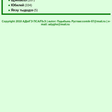
Щэнхабзэ
(167)
Юбилей
(334)
Япэу тыдодзэ
(5)
Copyright 2010 АДЫГЭ ПСАЛЪЭ | autor:
Пщыбыхь Рустам:
comik-07@mail.ru
| e-
mail:
adyghe@mail.ru