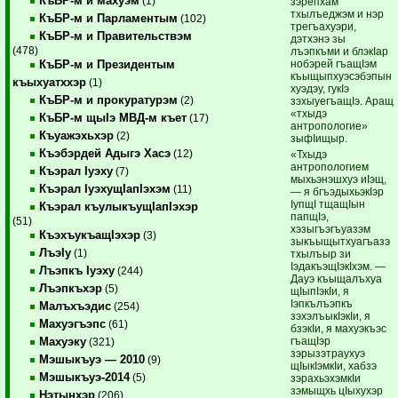
КъБР-м и махуэм
(1)
зэрепхам
тхылъеджэм и нэр
КъБР-м и Парламентым
(102)
трегъахуэри,
КъБР-м и Правительствэм
дэтхэнэ зы
(478)
лъэпкъми и блэкIар
нобэрей гъащIэм
КъБР-м и Президентым
къыщыпхуэсэбэпын
къыхуатххэр
(1)
хуэдэу, гукIэ
КъБР-м и прокуратурэм
(2)
зэхыуегъащIэ. Аращ
«тхыдэ
КъБР-м щыIэ МВД-м къет
(17)
антропологие»
Къуажэхьхэр
(2)
зыфIищыр.
Къэбэрдей Адыгэ Хасэ
(12)
«Тхыдэ
антропологием
Къэрал Iуэху
(7)
мыхьэнэшхуэ иIэщ,
Къэрал IуэхущIапIэхэм
(11)
— я бгъэдыхьэкIэр
IупщI тщащIын
Къэрал къулыкъущIапIэхэр
папщIэ,
(51)
хэзыгъэгъуазэм
КъэхъукъащIэхэр
(3)
зыкъыщытхуагъазэ
ЛъэIу
(1)
тхылъыр зи
IэдакъэщIэкIхэм. —
Лъэпкъ Iуэху
(244)
Дауэ къыщалъхуа
Лъэпкъхэр
(5)
щIыпIэкIи, я
Iэпкълъэпкъ
Малъхъэдис
(254)
зэхэлъыкIэкIи, я
Махуэгъэпс
(61)
бзэкIи, я махуэкъэс
гъащIэр
Махуэку
(321)
зэрызэтраухуэ
Мэшыкъуэ — 2010
(9)
щIыкIэмкIи, хабзэ
Мэшыкъуэ-2014
(5)
зэрахьэхэмкIи
зэмыщхь цIыхухэр
Нэтынхэр
(206)