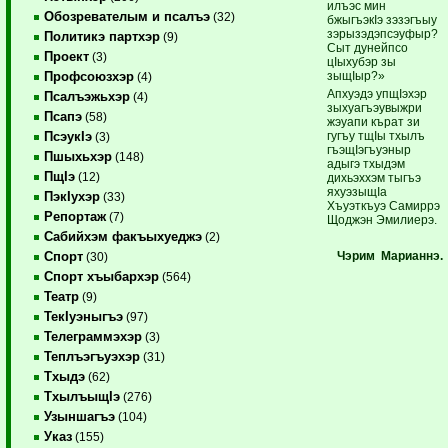
илъэс мин
Обозревателым и псалъэ
(32)
бжыгъэкIэ зэзэгъыу
зэрызэдэпсэуфыр?
Политикэ партхэр
(9)
Сыт дунейпсо
Проект
(3)
цIыхубэр зы
зыщIыр?»
Профсоюзхэр
(4)
Апхуэдэ упщIэхэр
Псалъэжьхэр
(4)
зыхуагъэувыжри
Псапэ
(58)
жэуапи кърат зи
гугъу тщIы тхылъ
ПсэукIэ
(3)
гъэщIэгъуэныр
Пшыхьхэр
(148)
адыгэ тхыдэм
ПщIэ
(12)
дихьэххэм тыгъэ
яхуэзыщIа
ПэкIухэр
(33)
Хъуэткъуэ Самиррэ
Репортаж
(7)
Щоджэн Эмилиерэ.
Сабийхэм факъыхуеджэ
(2)
Чэрим
Марианнэ.
Спорт
(30)
Спорт хъыбархэр
(564)
Театр
(9)
ТекIуэныгъэ
(97)
Телеграммэхэр
(3)
Теплъэгъуэхэр
(31)
Тхыдэ
(62)
ТхылъыщIэ
(276)
Узыншагъэ
(104)
Указ
(155)