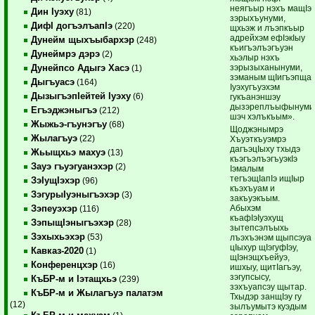
неягъыр нэхъ мащIэ
Дин Iуэху
(81)
зэрыхъунуми,
ДифI догъэлъапIэ
(220)
щхьэж и лъэпкъыр
адрейхэм ефIэкIыу
Дунейм щыхъыбархэр
(248)
къигъэлъэгъуэн
Дунеймрэ дэрэ
(2)
хьэлыр нэхъ
зэрызыханынуми,
Дунейпсо Адыгэ Хасэ
(1)
зэманым щIигъэпща
Дыгъуасэ
(164)
Iуэхугъуэхэм
ДызыгъэпIейтей Iуэху
(6)
гукъанэншэу
дызэреплъыфынуми
Егъэджэныгъэ
(212)
шэч хэлъкъым».
Жыжьэ-гъунэгъу
(68)
Щоджэнымрэ
Жылагъуэ
(22)
Хъуэткъуэмрэ
дагъэцIыху тхыдэ
Жьыщхьэ махуэ
(13)
къэгъэлъэгъуэкIэ
Зауэ гъуэгуанэхэр
(2)
Iэмалым
тегъэщIапIэ ищIыр
ЗэIущIэхэр
(96)
къэхъуам и
ЗэгурыIуэныгъэхэр
(3)
закъуэкъым.
Абыхэм
Зэпеуэхэр
(116)
къафIэIуэхущ
ЗэпыщIэныгъэхэр
(28)
зытепсэлъыхь
Зэхыхьэхэр
(53)
лъэхъэнэм щыпсэуа
цIыхур щIэгуфIэу,
Кавказ-2020
(1)
щIэнэщхъейуэ,
Конференцхэр
(16)
ишхыу, щитIагъэу,
зэгупсысу,
КъБР-м и Iэтащхьэ
(239)
зэхъуапсэу щытар.
КъБР-м и Жылагъуэ палатэм
Тхыдэр занщIэу гу
(12)
зылъумытэ куэдым