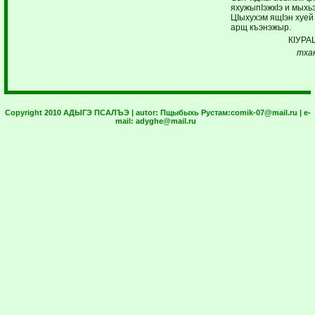
яхужыпIэжкIэ и мыхь
ЦIыхухэм ящIэн хуей
арщ къэнэжыр.
КIУРА
тхак
Copyright 2010 АДЫГЭ ПСАЛЪЭ | autor:
Пщыбыхь Рустам:
comik-07@mail.ru
| e-
mail:
adyghe@mail.ru