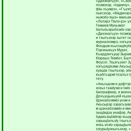
«Дахэнагъуэ», «Саб
поэмэхэр, «Iэдииху»,
фIы хъужрэ», «Гъуэг
пьесэхэр, «Мадинэр
ныжэбэ яшэ» макъам
«Лолэрэ ТIалэ-рэ» у
Геккиев Мухьэмэт
балъкъэрыбзэкIэ зэр
«Дахэнагъуэ» поэмэ
и тхыгъэхэр зытет г
журналхэмрэ, нэгъуэ
Фондым къызэщIеуб
Пэрэныкъуэ Мурат,
КъардэнгъущI Зырам
КIэрашэ Тембот, Бал
Фоусэт, Тхьэгъэзит З
нэгъуэщIхэми Акъсы
хуащIа тхылъхэр, а
къабгъэдэкI псалъэ г
тету.
«Акъсырэм и дэфтэр
хохьэ тхакIуэм и IэкI
биографиер, и военн
Дохъущыкъуей къуаж
ЩэнхабзэмкIэ унэм и
Акъсырэр зэрагъэува
м щэнхабзэмкIэ и ми
зыщIидза унафэр, А
IэдакъэщIэкIхэр къы
зэрыщIэлъэIу тхыгъэ
япкъ иткIэ зэращIылI
зэгурыIуэныгъэхэр, «