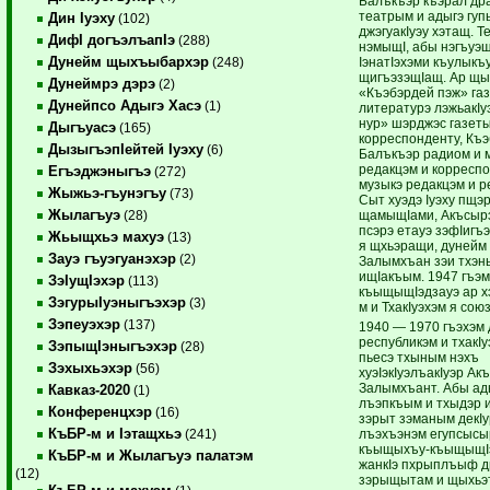
Балъкъэр къэрал др
театрым и адыгэ гу
Дин Iуэху
(102)
джэгуакIуэу хэтащ. 
ДифI догъэлъапIэ
(288)
нэмыщI, абы нэгъуэщ
Дунейм щыхъыбархэр
IэнатIэхэми къулыкъ
(248)
щигъэзэщIащ. Ар щ
Дунеймрэ дэрэ
(2)
«Къэбэрдей пэж» га
Дунейпсо Адыгэ Хасэ
(1)
литературэ лэжьакIу
нур» шэрджэс газет
Дыгъуасэ
(165)
корреспонденту, Къэ
ДызыгъэпIейтей Iуэху
(6)
Балъкъэр радиом и 
редакцэм и корреспо
Егъэджэныгъэ
(272)
музыкэ редакцэм и р
Жыжьэ-гъунэгъу
(73)
Сыт хуэдэ Iуэху пщэ
Жылагъуэ
щамыщIами, Акъсырэ
(28)
псэрэ етауэ зэфIигъ
Жьыщхьэ махуэ
(13)
я щхьэращи, дунейм
Зауэ гъуэгуанэхэр
(2)
Залымхъан зэи тхэн
ищIакъым. 1947 гъэм
ЗэIущIэхэр
(113)
къыщыщIэдзауэ ар 
ЗэгурыIуэныгъэхэр
(3)
м и ТхакIуэхэм я сою
Зэпеуэхэр
(137)
1940 — 1970 гъэхэм 
республикэм и тхакI
ЗэпыщIэныгъэхэр
(28)
пьесэ тхыным нэхъ
Зэхыхьэхэр
(56)
хуэIэкIуэлъакIуэр Ак
Залымхъант. Абы ад
Кавказ-2020
(1)
лъэпкъым и тхыдэр и
Конференцхэр
(16)
зэрыт зэманым декIур
КъБР-м и Iэтащхьэ
лъэхъэнэм егупсысы
(241)
къыщыхъу-къыщыщIэ
КъБР-м и Жылагъуэ палатэм
жанкIэ пхрыплъыф д
(12)
зэрыщытам и щыхьэ