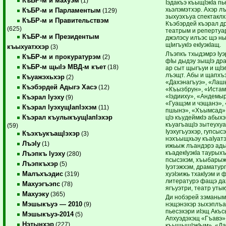
КъБР-м и махуэм
(1)
Iэдакъэ къыщIэкIа пь
хьэлэмэтхэр. Ахэр л
КъБР-м и Парламентым
(129)
зыхуэхъуа спектаклх
КъБР-м и Правительствэм
Къэбэрдей къэрал д
(625)
театрым и репертуа
КъБР-м и Президентым
джэлэсу илъэс щэ ны
щIигъукIэ екIуэкIащ.
къыхуатххэр
(3)
Лъэпкъ тхыдэмрэ Iуэ
КъБР-м и прокуратурэм
(2)
фIы дыдэу зыщIэ др
КъБР-м щыIэ МВД-м къет
(18)
ар сыт щыгъуи и щIэ
лъэщт. Абы и щапхъ
Къуажэхьхэр
(2)
«Дахэнагъуэ», «Лаш
Къэбэрдей Адыгэ Хасэ
(12)
«Къызбрун», «Истам
«Iэдииху», «Андемы
Къэрал Iуэху
(9)
«Гуащэм и чэщанэ»,
Къэрал IуэхущIапIэхэм
(11)
пшынэ», «Хъымсад» 
Къэрал къулыкъущIапIэхэр
цIэ къудеймкIэ абых
къуагъащIэ зытеухуа
(59)
Iуэхугъуэхэр, гупсысэ
КъэхъукъащIэхэр
(3)
нэхъыщхьэу къаIуатэ
ЛъэIу
(1)
ижьыж лъандэрэ ады
къадекIуэкIа таурыхъ
Лъэпкъ Iуэху
(280)
псысэхэм, хъыбарыж
Лъэпкъхэр
(5)
Iуэтэжхэм, драматур
Малъхъэдис
хуэIэижь тхакIуэм и ф
(319)
литературэ фащэ да
Махуэгъэпс
(78)
ягъуэтри, театр утык
Махуэку
(365)
Ди нобэрей зэманым
Мэшыкъуэ — 2010
нэщэнэхэр зыхэплъа
(9)
пьесэхэри иIэщ Акъс
Мэшыкъуэ-2014
(5)
Апхуэдэхэщ «Гъавэ»
Нэтынхэр
(227)
къыщыщIэкIым», «Да