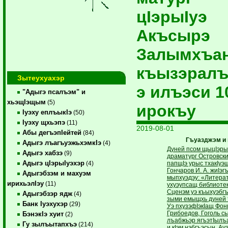
цIэрыIуэ
Акъсырэ
Залымхъа
къызэралъ
Зытеухуахэр
э илъэси 1
"Адыгэ псалъэм" и
хьэщIэщым
(5)
ирокъу
Iуэху еплъыкIэ
(50)
Iуэху щхьэпэ
(11)
2019-08-01
Абы дегъэпIейтей
(84)
Гъуазджэм и 
Адыгэ лъагъуэжьхэмкIэ
(4)
Дуней псом щыцIэры
Адыгэ хабзэ
(9)
драматург Островски
Адыгэ цIэрыIуэхэр
папщIэ урыс тхакIуэ
(4)
Гончаров И. А. жиIэ
Адыгэбзэм и махуэм
мыпхуэдэу: «Литерат
ирихьэлIэу
(11)
ухуэупсащ библиотекэ
Сценэм уэ къыхуэбг
Адыгэбзэр ядж
(4)
зыми емыщхь дуней 
Банк Iуэхухэр
(29)
Уэ пхузэфIэкIащ Фон
Грибоедов, Гоголь с
БэнэкIэ хуит
(2)
лъабжьэр ягъэтIылъа
Гу зылъытапхъэ
(214)
и кIэм нэбгъэсын. Ауэ