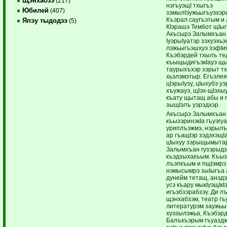
Щэнхабзэ
(217)
нэгъуэщI тхыгъэ
Юбилей
(407)
зэмылIэужьыгъуэхэр
Къэрал саугъэтым и
Япэу тыдодзэ
(5)
КIэрашэ Тембот щIыг
Акъсырэ Залымхъан
IуэрыIуатэр зэхуэхь
лэжьыгъэшхуэ зэфIиг
Къэбэрдей тхылъ те
къыщыдигъэкIауэ щ
таурыхъхэр зэрыт т
хьэлэмэтыр. Егъэлея
цIэрыIуэу, цIыхубэ уэ
хъужауэ, щIэх-щIэхы
къату щытащ абы и 
зыщIэлъ уэрэдхэр.
Акъсырэ Залымхъан
къызэринэкIа гъуэгу
уриплъэжмэ, нэрылъ
ар гъащIэр зэдэхэщIа
цIыхуу зэрыщымытар
Залымхъан гузэрыдзэ
къэдзыхакъым. Къыз
лъэпкъым и пщIэмрэ
нэмысымрэ зыIыгъа а
дунейм тетащ, анэд
усэ къару мыкIуэщIкI
игъэбзэрабзэу. Ди л
щэнхабзэм, театр гъ
литературэм заужьы
хуэзылэжьа, Къэбэрд
Балъкъэрым гъуаздж