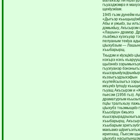
Балъкъэр литератур
гъуазджэмрэ я махуэ
щекIуэкIам.
1945 гъэм дунейм к
«Дыгъэр къыщыщIэкI
Абы и ужькIэ, зы илъ
дэмыкIыу, Акъсырэм
«Лашын» драмэр. Д
лъабжьэ хуэхъуар тэ
пелуаным текIуа ады
цIыхубзым — Лашын
хъыбарырщ.
Тхыдэм и кIуэцIкIэ цI
нэхърэ нэхъ къаруу
щыIэнкIэ зэрымыхъун
гъуэгуанэр бэнэныгъэ
къызэрыкIуэцIрыкIыр
къэзыгъэдзыхэфын
къулейсызыгъэ зэр
икъукIэ IупщIу къыщ
гъуащ Акъсырэм и «
пьесэм (1956 гъэ). А
драматургым къызыт
пцIы тралъхьэу лажь
цIыхубз тхьэмыщкIэ г
Къызбрун бжьэпэ
къызэрырадзыхыгъа
хъыбарырщ. Акъсыр
хъыбарым зригъэубг
макъамэ щIригъэлъх
ирипхащ. Пьесэм щ
цIыхубз насыпыншэ