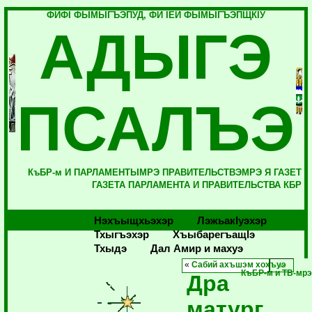
ФИФI ФЫМЫГЪЭПУД, ФИ IЕЙ ФЫМЫГЪЭПЩКIУ
АДЫГЭ
ПСАЛЪЭ
КъБР-м И ПАРЛАМЕНТЫМРЭ ПРАВИТЕЛЬСТВЭМРЭ Я ГАЗЕТ
ГАЗЕТА ПАРЛАМЕНТА И ПРАВИТЕЛЬСТВА КБР
Нэхъыщхьэхэр
Лэжьакlуэхэр
Тхыгъэхэр
Хъыбарегъащlэ
Тхыдэ
Дал Амир и махуэ
«
Сабий ахъшэм хохъуэ
КъБР-м и ТВ-мр
Дра
матург