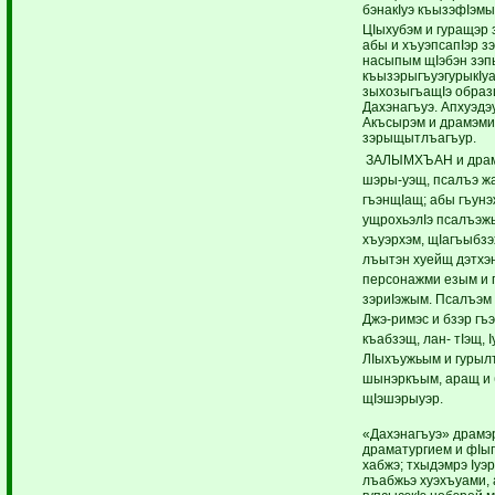
бэнакIуэ къызэфIэмы
ЦIыхубэм и гуращэр 
абы и хъуэпсапIэр з
насыпым щIэбэн зэп
къызэрыгъуэгурыкIу
зыхозыгъащIэ обра
Дахэнагъуэ. Апхуэдэ
Акъсырэм и драмэми
зэрыщытлъагъур.
З
АЛЫМХЪАН и драм
шэры-уэщ, псалъэ жа
гъэнщIащ; абы гъунэ
ущрохьэлIэ псалъэжь
хъуэрхэм, щIагъыбзэ
лъытэн хуейщ дэтхэ
персонажми езым и
зэриIэжым. Псалъэм 
Джэ-римэс и бзэр гъ
къабзэщ, лан- тIэщ, 
ЛIыхъужьым и гурыл
шынэркъым, аращ и 
щIэшэрыуэр.
«Дахэнагъуэ» драмэ
драматургием и фIы
хабжэ; тхыдэмрэ Iуэ
лъабжьэ хуэхъуами, 