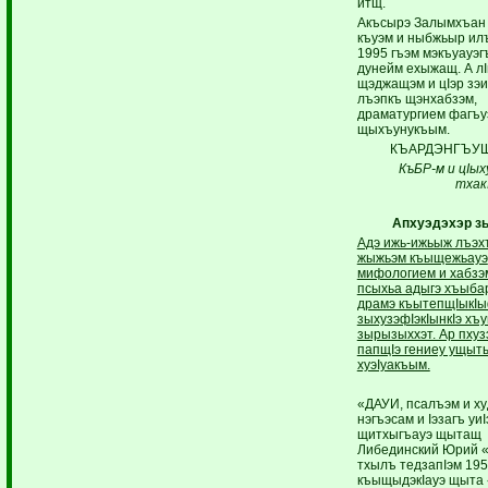
итщ.
Акъсырэ Залымхъан 
къуэм и ныбжьыр илъ
1995 гъэм мэкъуауэг
дунейм ехыжащ. А л
щэджащэм и цIэр зэи
лъэпкъ щэнхабзэм,
драматургием фагъу
щыхъунукъым.
КЪАРДЭНГЪУЩI
КъБР-м и цI
ых
тхак
Апхуэдэхэр 
Адэ ижь-ижьыж лъэх
жыжьэм къыщежьауэ
мифологием и хабзэ
псыхьа адыгэ хъыба
драмэ къытепщIыкI
зыхузэфIэкIынкIэ хъ
зырызыххэт. Ар пхуз
папщIэ гениеу ущыт
хуэIуакъым.
«ДАУИ, псалъэм и х
нэгъэсам и Iэзагъ уиI
щитхыгъауэ щытащ
Либединский Юрий «
тхылъ тедзапIэм 195
къыщыдэкIауэ щыта 