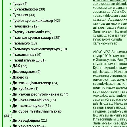
Гуауэ
закъуэращ зи фIыщIэ
(4)
урысхэм, ди лъэпкъ т
ГукъэкIыжхэр
(30)
зэрыхъуар. Абы «Ос
Гулъытэ
(33)
театр» фIэщын зэры
хьэкъщ». Ардыдэр х
ГуфIэгъуэ зэхыхьэхэр
(42)
хъунущ ди лъэпкъым 
Гъуазджэ
(212)
дызэрыгушхуэ Акъс
Залымхъан. ПхуэмыI
Гъуэгу къежьапIэ
(59)
хуэдизщ абы ди лъэ
Гъэлъэгъуэныгъэхэр
(135)
гъуазджэм хуищIа
Гъэмахуэ
хэлъхьэныгъэр.
(13)
Гъэмахуэ зыгъэпсэхугъуэ
(19)
АКЪСЫРЭ Залымхъа
Гъэсэныгъэ
(16)
къуэр 1919 гъэм нак
м Жанхъуэтхьэблэ (П
ГъэщIэгъуэнщ
(31)
къуажэжьым къыщал
ДАХ
(72)
Курыт еджапIэр къиу
Джэрпэджэж
щIэтIысхьащ Налшык
(9)
медицинэ училищэм, 
Дзюдо
(2)
еджэгъуэ нэхъ дэмык
Ди зэпыщIэныгъэхэр
(34)
къыщIэкIыжри, зы ил
педучилищэм щеджа
Ди куейхэм
(1)
къритхэр лъэм и гъуэ
Ди къуэш республикэхэм
(177)
жыхуаIэу, щIалэщIэм 
зыхуэпабгъэр нэгъуэ
Ди нэхъыжьыфIхэр
(16)
щIэтIысхьащ Налшы
Ди псэлъэгъухэр
(87)
къыщызэрагъэпэща 
Ди сурэт гъэтIылъыгъэхэр
студием, зыщIэхъуэп
IэщIагъэм зыхуигъэсэ
(341)
ИлъэсипщIым щIигъу
Ди хьэщIэщым
(21)
Залымхъан Къэбэрд
Ди хэкуэгъухэр
(4)