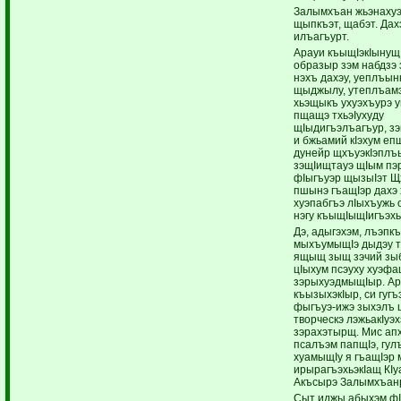
Залымхъан жьэнахуэт
щыпкъэт, щабэт. Дах
илъагъурт.
Арауи къыщIэкIынущ
образыр зэм набдзэ
нэхъ дахэу, уеплъынк
щыджылу, утеплъам
хьэщыкъ ухуэхъурэ у
пщащэ тхьэIухуду
щIыдигъэлъагъур, з
и бжьамий кIэхум еп
дунейр щхъуэкIэплъ
зэщIищтауэ щIым пэ
фIыгъуэр щызыIэт Щ
пшынэ гъащIэр дахэ
хуэпабгъэ лIыхъужь 
нэгу къыщIыщIигъэхь
Дэ, адыгэхэм, лъэпкъ
мыхъумыщIэ дыдэу т
ящыщ зыщ зэчий зы
цIыхум псэуху хуэфа
зэрыхуэдмыщIыр. Ар
къызыхэкIыр, си гугъэ
фыгъуэ-ижэ зыхэлъ ц
творческэ лэжьакIуэ
зэрахэтырщ. Мис апх
псалъэм папщIэ, гул
хуамыщIу я гъащIэр 
ирырагъэхьэкIащ КIу
Акъсырэ Залымхъан
Сыт иджы абыхэм ф