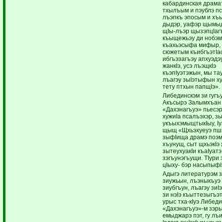
кабардинская драма
тхылъым и пэублэ п
лъэпкъ эпосым и хъ
дыдэр, уафэр щымы
щIы-лъэр щызэпцIаг
къыщежьэу ди нобэм
къахьэсыфа мифыр,
сюжетым къибгъэтIас
ибгъэзагъэу апхуэдэ
жанкIэ, усэ лъэщкIэ
къэпIуэтэжын, мы та
лъагэу зыIэтыфын х
тету птхын папщIэ».
Либединскэм зи гугъ
Акъсырэ Залымхъан
«Дахэнагъуэ» пьесэр
хужиIа псалъэхэр, зы
укъыхэмыщтыкIыу, Iу
щыщ «Щхьэхуеуэ пш
зыфIища драмэ поэм
хъунущ, сыт щхьэкIэ 
зытеухуакIи къаIуатэ
зэгъунэгъущи. ТIури
цIыху- бэр насыпыф
Адыгэ литературэм 
зиужьын, лъэныкъуэ 
зиубгъун, лъагэу зиI
зи нэIэ къыттезыгъэ
урыс тха-кIуэ Либед
«Дахэнагъуэ»-м зэры
емыджарэ пэт, гу лъ