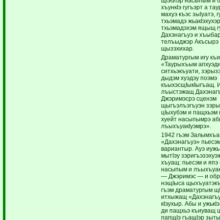
щIэблэр насыпым и б
хъункIэ гугъэрт а т
махуэ къэс зыIуатэ, 
тхьэмадэ жьакIэхухэр
тхьэмадэхэм ящыщ 
Дахэнагъуэ и хъыба
телъыджэр Акъсырэ
щызэхихар.
Драматургым игу къи
«Таурыхъым апхуэди
ситхьэкъуати, зэрыз
дыдэм хуэдэу поэмэ
къыхэсщIыкIыгъащ. И
лъыстэжащ Дахэнаг
Джэримэсрэ сценэм
щыгъэлъэгъуэн зэры
цIыхубэм и пащхьэм 
хуейт насыпымрэ аб
лъыхъуакIуэмрэ».
1942 гъэм Залымхъа
«Дахэнагъуэ» пьесэм
вариантыр. Ауэ иужь-
мытIэу зэригъэзэхуэ
хъуащ: пьесэм и япэ
насыпым и лъыхъуак
— Джэримэс — и об
нэщIыса щыхъуатэкъ
гъэм драматургым щ
итхыжащ «Дахэнагъу
кIэухыр. Абы и ужькI
ди пащхьэ къиуващ 
папщIэ гъащIэр зы