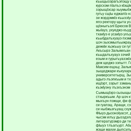
къыщызэрагъэпэщу
курсхэм пIалъэ кIэщIк
зэрыщIэсар хыумыбж
гугъу сщIы еджапIэ 
зи жэрдэмкIэ къызэIу
япэ ректору щыта уса
щIэныгъэлI Брюсов 
жыIауэ, ухуеджэ къуд
тхакIуэ е усакIуэ ухъ
къыбдалъхуауэ пхэм
шэч зыхэмылъыжрауэ
дежкIи хьэкъыу си гу
Акъсырэ Залымхъан
къыдалъхуауэ зэчий I
езым и гурыгъуазэкI
деж щеджэ зэпытт. Г
Максим ещхьу, Залы
зыщеджари къиухари
университетырщ. Зы
адыгэ лъэпкъым и т
ищIэрт, зэрыт зэманы
къэкIуэну лъэхъэнэм
СымыщIэрэ сызыщы
стхыркъым. Ар шэч 
мыхъун пэжщи, фи 
си гуапэщ. Аращи, с
си ныбжьэгъуащ сху
ФIыуэ дызэнэIуасэт, 
чысэм илъу дызэдэла
литературэмрэ ди т
фIыуэ тлъагъурт. Аб
жэщи махуи дыпсэлъ