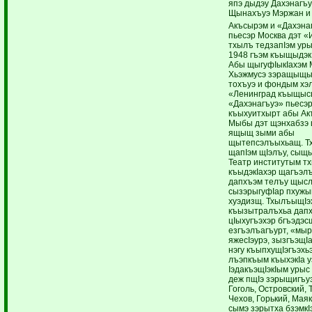
япэ дыдэу Дахэнагъу
Щынахъуэ Мэржан и 
Акъсырэм и «Дахэна
пьесэр Москва дэт «
тхылъ тедзапIэм уры
1948 гъэм къыщыдэк
Абы щыгуфIыкIахэм
Хьэжмусэ зэращыщы
тохъуэ и фондым хэ
«Ленинград къыщыс
«Дахэнагъуэ» пьесэр
къыхуитхырт абы Ак
Мыбы дэт щэнхабзэ 
ящыщ зыми абы
щытепсэлъыхьащ. Т
щапIэм щIэлъу, сыщ
Театр институтым т
къыдэкIахэр щагъэл
дапхъэм телъу щысл
сызэрыгуфIар пхуж
хуэдизщ. ТхылъыщIэ
къызытралъхьа дапх
цIыхугъэхэр бгъэдэс
езгъэлъагъурт, «мыр
яжесIэурэ, зызгъэщIа
нэгу къыпхущIэгъэхь
лъэпкъым къыхэкIа у
IэдакъэщIэкIым урыс
деж пщIэ зэрыщигъу
Гоголь, Островский, 
Чехов, Горький, Мая
сымэ зэрытха бзэмкI