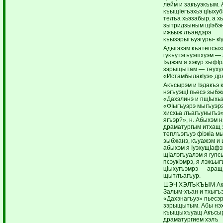
лейм и закъуэкъым. 
къыщIегъэхьэ цIыхуб
телъа хьэзабыр, а х
зытридзыным щIэбэн
ижьыж лъандэрэ
къызэрыгъуэгуры- кIу
Адыгэхэм къатепсых
гукъутэгъуэшхуэм — 
Iэджэм я хэкур хыфI
зэрыщытам — теуху
«ИстамбылакIуэ» др
Акъсырэм и Iэдакъэ 
нэгъуэщI пьесэ зыбж
«Дахэлинэ и пщIыхьэ
«ФIыгъуэрэ мыгъуэр
хисхьа лъагъуныгъэ»
ягъэр?», н. Абыхэм 
драматургым итхащ 
теплъэгъуэ фIэкIа м
зыбжанэ, къуажэм и 
абыхэм я IуэхущIафэ
щIалэгъуалэм я гупс
псэукIэмрэ, я лэжьы
цIыхугъэмрэ — аращ
щытлъагъур.
ШЭЧ ХЭЛЪКЪЫМ Ак
Залым-хъан и тхыгъ
«Дахэнагъуэ» пьесэр
зэрыщытым. Абы нэх
къыщыхъуащ Акъсыр
драматургием хэлъ