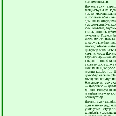
хьэлэмэтагъхэр.
Дахэнагъуэ и тауры
лIэщIыгъуэ кIыхь Iэд
къызэпхрахащ адыгэ
ищIэркъым абы и н
здынэсыр, апхуэдизк
къыщожьэри. Жыжьэ
къыщежьэми, тауры
телъыджэр цIыхубэм 
ихуакъым. ИхункIи I
иIакъым: ижь-ижьыж
щIозэу цIыхубэр нас
махуи дэкIакъым абы
цIыхубэр бэнэныгъэ 
хэмыту. Аращ Дахэна
таурыхъыр — насып
тхыдэр — псэ быдэр
уахътыншэрэ щIэхъу
Насыпым щIэхъуэпс 
гум щигъафIэрт ар. 
цIыхубэр насыпыфIэ,
лъэщ зэрыхъунур ищ
Насыпым и лъыхъуак
— Джэримэс — дэпл
дэтхэнэ мэкъумэшыщ
гуащIэрыпсэухэр зэ
бэнакIуэт ар.
Дахэнагъуэ и хъыба
щызэхэпхынущ дэтхэ
унагъуэми. Зэгуэр а
щIапIыкIыу щытащ щI