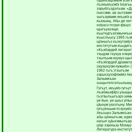
IэдакъэщIэкIым усыгъ
лъэныкъуэкIэ Iэзагъ
зэрыбгъэдэлъам. «Д
пьесэми, ар зытхами
зыгъэувами икъукIэ
къахьащ. Абы ди лит
нэIуасэ псори фIыуэ
щыгъуазэщи,
къытедгъэзэжынкъы
къыслъысу 1965 гъэ
щIэныгъэ къэхутакIуэ
институтым къыдигъ
«Къэбэрдей литерат
тхыдэм теухуа очерк
тхылъым ихуауэ щы
«Къэбэрдей драмату
зауэшхуэм иужькIэ» 
1962 гъгъ.)тхыгъэм
зэрысхузэфIэкIкIэ А
Залымхъан
сыщытепсэлъыхьащ
Гугъут, икъукIэ гугъут
лъабжьэфIрэ узыщыг
гъэтIылъыгъэрэ уимы
уи бын, уи щхьэ упIы
цIыхум уахэтыну. Ми
гугъуехьым псэухукI
Акъсырэ Залымхъан
абы щIэныгъэм, едж
насып щIыхэмылъар,
цIэр зэрихьэу Мэзкуу
Литературэ институ