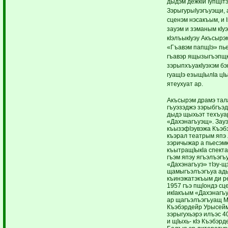
дыдэм дежкIи IупщIт
ЗэрыгурыIуэгъуэщи, 
сценэм нэсакъым, и 
зауэм и зэманым кIу
кIэлъыкIуэу Акъсырэ
«Гъавэм папщIэ» пье
гъавэр ящызыгъэпщк
зэрыпхъуакIуэхэм б
гуащIэ езыщIылIа цI
ятеухуат ар.
Акъсырэм драмэ тал
гъуэзэджэ зэрыбгъэ
дыдэ щыхьэт техъуа
«Дахэнагъуэщ». Зау
къызэфIэувэжа Къэб
къэрал театрым япэ
зэричыжар а пьесэмк
къытращIыкIа спект
гъэм япэу ягъэлъэгъ
«Дахэнагъуэ» тIэу-щ
щамыгъэлъэгъуа ады
къинэжатэкъым ди р
1957 гъэ пщIондэ сц
икIакъым «Дахэнагъу
ар щагъэлъэгъуащ 
Къэбэрдейр Урысей
зэрыгухьэрэ илъэс 
и щIыхь- кIэ Къэбэрд