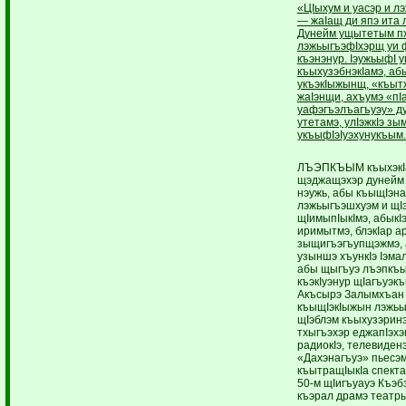
«ЦIыхум и уасэр и л
— жаIащ ди япэ ита л
Дунейм ущытетым пх
лэжьыгъэфIхэрщ уи 
къэнэнур. IэужьыфI у
къыхузэбнэкIамэ, абы
укъэкIыжынщ, «къыт
жаIэнщи, ахъумэ «пI
уафэгъэлъагъуэу» д
утетамэ, улIэжкIэ зы
укъыфIэIуэхунукъым.
ЛЪЭПКЪЫМ къыхэкIа
щэджащэхэр дунейм
нэужь, абы къыщIэна
лэжьыгъэшхуэм и щI
щIимыпIыкIмэ, абыкI
иримытмэ, блэкIар а
зыщигъэгъупщэжмэ, 
узыншэ хъункIэ Iэмал
абы щыгъуэ лъэпкъы
къэкIуэнур щIагъуэкъ
Акъсырэ Залымхъан 
къыщIэкIыжын лэжьы
щIэблэм къыхузэринэ
тхыгъэхэр еджапIэхэ
радиокIэ, телевиденэ
«Дахэнагъуэ» пьесэ
къытращIыкIа спект
50-м щIигъуауэ Къэб
къэрал драмэ театр