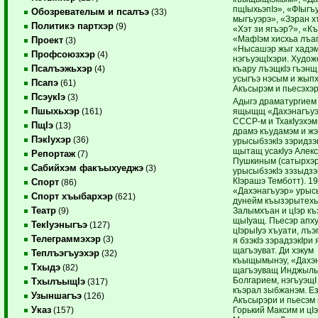
пщIыхьэпIэ», «ФIыгъ
Обозревателым и псалъэ
(33)
мыгъуэрэ», «Зэран 
Политикэ партхэр
(9)
«Хэт зи ягъэр?», «Къ
«МафIэм хисхьа лъа
Проект
(3)
«Нысашэр жыг хадэм
Профсоюзхэр
(4)
нэгъуэщIхэри. Худож
Псалъэжьхэр
къару лъэщкIэ гъэнщI
(4)
усыгъэ нэсым и жып
Псапэ
(61)
Акъсырэм и пьесэхэр
ПсэукIэ
(3)
Адыгэ драматургием 
Пшыхьхэр
ящыщщ «Дахэнагъуэ»
(161)
СССР-м и ТхакIуэхэм
ПщIэ
(13)
драмэ къудамэм и жэ
ПэкIухэр
(36)
урысыбзэкIэ зэридзэ
щытащ усакIуэ Алек
Репортаж
(7)
Пушкиным (сатырхэ
Сабийхэм факъыхуеджэ
(3)
урысыбзэкIэ зэзыдзэ
КIэрашэ Темботт). 1
Спорт
(86)
«Дахэнагъуэр» урыс
Спорт хъыбархэр
(621)
дунейм къызэрытехь
Театр
Залымхъан и цIэр къ
(9)
щыIуащ. Пьесэр апху
ТекIуэныгъэ
(127)
цIэрыIуэ хъуати, лъ
Телеграммэхэр
(3)
я бзэкIэ зэрадзэкIри
щагъэуват. Ди хэкум
Теплъэгъуэхэр
(32)
къыщымынэу, «Дахэ
Тхыдэ
(82)
щагъэуващ Инджыл
Болгарием, нэгъуэщI
ТхылъыщIэ
(317)
къэрал зыбжанэм. Е
Узыншагъэ
(126)
Акъсырэри и пьесэм 
Указ
Горький Максим и цIэ
(157)