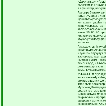
«Дахэнагъуэ» «Анд
пьесэхэмкIэ ягъэува 
я афишэхэр, нэгъуэщ
Акъсырэ Залымхъан
ялъагъуу, адыгэ лъэ
щэнхабзэмрэ гъуазд
хилъхьа и гуащIэм п
хуащIу зэрыщытар
къагъэлъагъуэ абы 
илъэс 50, 60, 70 щр
ирихьэлIэу къыхуагъ
хъуэхъу тхыгъэу фо
хэлъхэм.
Апхуэдэуи ди IуэхущI
щыдохъумэ Акъсырэм
и гуащIэм теухуауэ г
журналхэм, тхылъхэ
ныбжьэгъухэм, тхакI
тхыгъэ куэд, и Iыхьл
документхэр, сурэт
зэмылIэужьыгъуэхэр.
КъБАССР-м гъуазджэ
зиIэ и лэжьакIуэ Мы
архивым щыIэ и фо
1946 гъэм режиссёр
Мухьэмэд Къэбэрдей
дра-мэ театрым щиг
«Дахэнагъуэ» макъа
таурыхъым и програ
щыджэгуа артистхэм 
тIощIрэ плIырэ. Аб