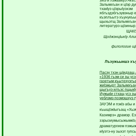
зиIэ и лэжьакIуэ Акъ
Залымхъан и цIэр д
тхакIуэ цIэрыIуэхэм
ябгъэдэбгъэувэныр 
къэплъытэ хъунукъы
щыхьэтщ Залымхъан
литературэ щIэиныр
ЩАКI
ЩоджэнцIыкIу Али
филологие щI
Лъэужьыншэ хъ
Пасэу тхэн щIидзащ
«1936 гъэм си зы усэ
газетым къытехуэгъ
жиIэжырт Залымхъан
щыгъуэ илъэс пщыкIу
ИужькIи стхащ усэ з
уеблэмэ поэмэшхуэ г
ЗАУЭМ и пэкIэ абы и 
къыщIэкIыгъащ «Хьэ
Казимрэ» драмэр. Ез
зэрызиумысыжымкIэ,
драматургием пэжыжь
иIуэтэ-ну зыхэт гупс