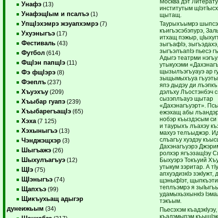
Москва дэт Литерат
Унафэ
(13)
институтым щIэтIысх
УнафэщIым и псалъэ
(1)
щытащ.
УпщIэхэмрэ жэуапхэмрэ
Таурыхъымрэ шыпсэ
(7)
къигъэсэбэпурэ, За
Ухуэныгъэ
(17)
итхащ пэжыр, цIыхуг
Фестиваль
(43)
зыгъафIэ, зыгъэдахэ
зыгъэлъапIэ пьесэ г
Футбол
(614)
Адыгэ театрми нэгъу
ФщIэн папщIэ
(11)
утыкухэми «Дахэнаг
щызылъэгъуауэ ар г
Фэ фщIэрэ
(8)
зыщымыхъуа гъуэты
Фэеплъ
(237)
япэ дыдэу ди лъэпкъ
Хъуэхъу
дэлъху Лъостэнбэч 
(209)
сызэплъауэ щытар
Хъыбар гуапэ
(239)
«Дахэнагъуэрт». Псы
ХъыбарегъащIэ
(65)
ежэхащ абы лъандэр
нобэр къыздэсым си
Хэха
(7 125)
и таурыхъ лъахэу къ
Хэхыныгъэ
(13)
махуэ телъыджэр. И
слъагъу хуэдэу къы
Чэнджэщхэр
(3)
Дахэнагъуэрэ Джэри
Шыгъажэ
(26)
ролхэр ягъэзащIэу С
Шыхулъагъуэ
Быхуэрэ Токъуий Хъ
(12)
утыкум зэритар. А тI
ЩIэ
(75)
апхуэдизкIэ зэкIужт, 
ЩIэныгъэ
(74)
щэныфIэт, щыпкъэти
теплъэмрэ я зыIыгъы
Щапхъэ
(99)
удамыхьэхынкIэ Iэмал
Щикъухьащ адыгэр
тэкъым.
дунеижьым
(34)
Пьесэхэм къадэкIуэу,
къалэмыпэм къыщIэк