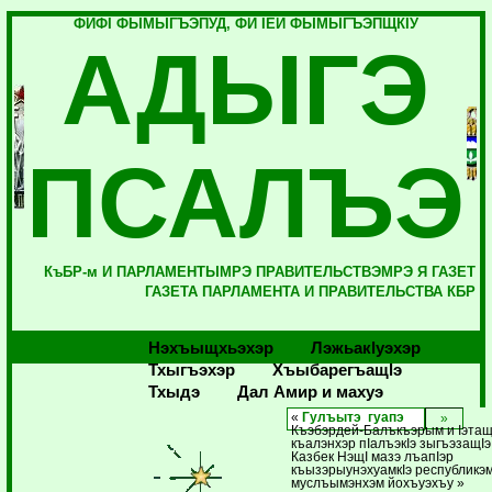
ФИФI ФЫМЫГЪЭПУД, ФИ IЕЙ ФЫМЫГЪЭПЩКIУ
АДЫГЭ
ПСАЛЪЭ
КъБР-м И ПАРЛАМЕНТЫМРЭ ПРАВИТЕЛЬСТВЭМРЭ Я ГАЗЕТ
ГАЗЕТА ПАРЛАМЕНТА И ПРАВИТЕЛЬСТВА КБР
Нэхъыщхьэхэр
Лэжьакlуэхэр
Тхыгъэхэр
Хъыбарегъащlэ
Тхыдэ
Дал Амир и махуэ
«
Гулъытэ гуапэ
Къэбэрдей-Балъкъэрым и Iэтащ
къалэнхэр пIалъэкIэ зыгъэзащIэ 
Казбек НэщI мазэ лъапIэр
къызэрыунэхуамкIэ республикэм
муслъымэнхэм йохъуэхъу »