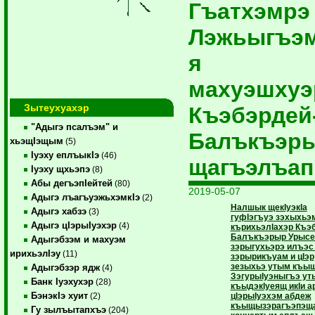
Гъатхэмр
Лэжьыгъэ
я
махуэшхуэ
Зытеухуахэр
Къэбэрдей
"Адыгэ псалъэм" и
Балъкъэр
хьэщIэщым
(5)
Iуэху еплъыкIэ
(46)
щагъэлъап
Iуэху щхьэпэ
(8)
Абы дегъэпIейтей
(80)
2019-05-07
Адыгэ лъагъуэжьхэмкIэ
(2)
Налшык щекIуэкIа
Адыгэ хабзэ
(3)
гуфIэгъуэ зэхыхьэ
Адыгэ цIэрыIуэхэр
(4)
кърихьэлIахэр Къэ
Балъкъэрыр Урыс
Адыгэбзэм и махуэм
зэрыгухьэрэ илъэс
ирихьэлIэу
(11)
зэрырикъуам и цIэр
зезыхьэ утым къы
Адыгэбзэр ядж
(4)
ЗэгурыIуэныгъэ ут
Банк Iуэхухэр
(28)
къыдэкIуеящ икIи а
БэнэкIэ хуит
цIэрыIуэхэм абдеж
(2)
къыщызэрагъэпэщ
Гу зылъытапхъэ
(204)