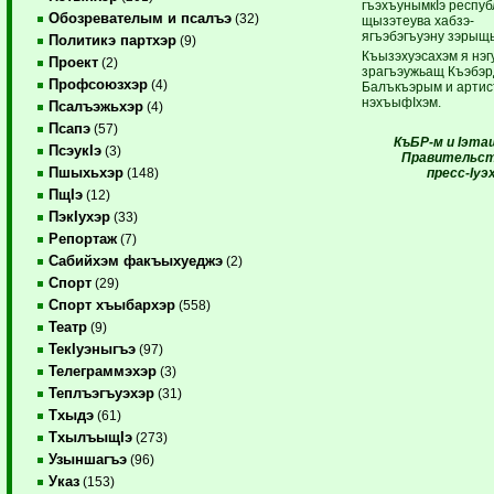
гъэхъунымкIэ респуб
Обозревателым и псалъэ
(32)
щызэтеува хабзэ-
ягъэбэгъуэну зэрыщ
Политикэ партхэр
(9)
Къызэхуэсахэм я нэг
Проект
(2)
зрагъэужьащ Къэбэр
Профсоюзхэр
(4)
Балъкъэрым и артис
нэхъыфIхэм.
Псалъэжьхэр
(4)
Псапэ
(57)
КъБР-м и Iэт
ПсэукIэ
(3)
Правительст
Пшыхьхэр
пресс-Iуэ
(148)
ПщIэ
(12)
ПэкIухэр
(33)
Репортаж
(7)
Сабийхэм факъыхуеджэ
(2)
Спорт
(29)
Спорт хъыбархэр
(558)
Театр
(9)
ТекIуэныгъэ
(97)
Телеграммэхэр
(3)
Теплъэгъуэхэр
(31)
Тхыдэ
(61)
ТхылъыщIэ
(273)
Узыншагъэ
(96)
Указ
(153)