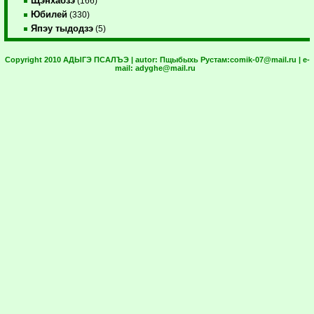
Щэнхабзэ
(166)
Юбилей
(330)
Япэу тыдодзэ
(5)
Copyright 2010 АДЫГЭ ПСАЛЪЭ | autor:
Пщыбыхь Рустам:
comik-07@mail.ru
| e-
mail:
adyghe@mail.ru