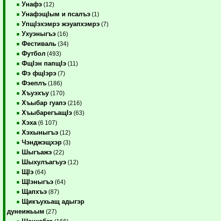
Унафэ
(12)
УнафэщIым и псалъэ
(1)
УпщIэхэмрэ жэуапхэмрэ
(7)
Ухуэныгъэ
(16)
Фестиваль
(34)
Футбол
(493)
ФщIэн папщIэ
(11)
Фэ фщIэрэ
(7)
Фэеплъ
(186)
Хъуэхъу
(170)
Хъыбар гуапэ
(216)
ХъыбарегъащIэ
(63)
Хэха
(6 107)
Хэхыныгъэ
(12)
Чэнджэщхэр
(3)
Шыгъажэ
(22)
Шыхулъагъуэ
(12)
ЩIэ
(64)
ЩIэныгъэ
(64)
Щапхъэ
(87)
Щикъухьащ адыгэр
дунеижьым
(27)