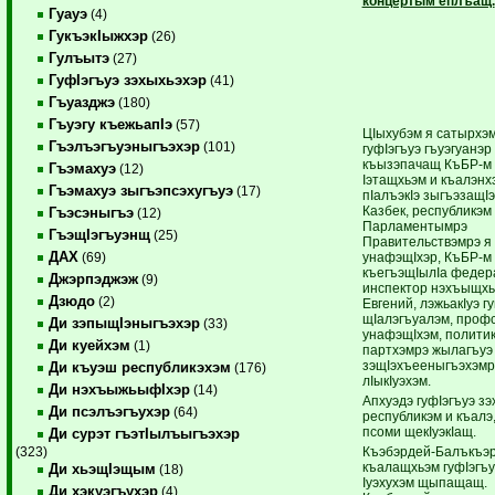
концертым еплъащ.
Гуауэ
(4)
ГукъэкIыжхэр
(26)
Гулъытэ
(27)
ГуфIэгъуэ зэхыхьэхэр
(41)
Гъуазджэ
(180)
Гъуэгу къежьапIэ
(57)
ЦIыхубэм я сатырхэм
Гъэлъэгъуэныгъэхэр
(101)
гуфIэгъуэ гъуэгуанэр
къызэпачащ КъБР-м 
Гъэмахуэ
(12)
Iэтащхьэм и къалэнх
Гъэмахуэ зыгъэпсэхугъуэ
(17)
пIалъэкIэ зыгъэзащIэ 
Казбек, республикэм
Гъэсэныгъэ
(12)
Парламентымрэ
ГъэщIэгъуэнщ
(25)
Правительствэмрэ я
ДАХ
унафэщIхэр, КъБР-м
(69)
къегъэщIылIа федер
Джэрпэджэж
(9)
инспектор нэхъыщхь
Дзюдо
(2)
Евгений, лэжьакIуэ гу
щIалэгъуалэм, проф
Ди зэпыщIэныгъэхэр
(33)
унафэщIхэм, полити
Ди куейхэм
(1)
партхэмрэ жылагъуэ
зэщIэхъееныгъэхэмр
Ди къуэш республикэхэм
(176)
лIыкIуэхэм.
Ди нэхъыжьыфIхэр
(14)
Апхуэдэ гуфIэгъуэ з
Ди псэлъэгъухэр
(64)
республикэм и къалэ
псоми щекIуэкIащ.
Ди сурэт гъэтIылъыгъэхэр
Къэбэрдей-Балъкъэ
(323)
къалащхьэм гуфIэгъу
Ди хьэщIэщым
(18)
Iуэхухэм щыпащащ.
Ди хэкуэгъухэр
(4)