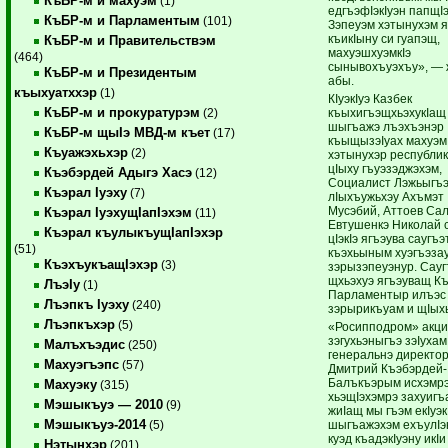
КъБР-м и махуэм
(1)
едгъэфIэкIуэн папщIэ
КъБР-м и Парламентым
(101)
Зэпеуэм хэтынухэм я
къикIыну си гуапэщ,
КъБР-м и Правительствэм
махуэшхуэмкIэ
(464)
сынывохъуэхъу», — 
КъБР-м и Президентым
абы.
къыхуатххэр
(1)
КIуэкIуэ Казбек
КъБР-м и прокуратурэм
къыхигъэщхьэхукIащ
(2)
шыгъажэ лъэхъэнэр
КъБР-м щыIэ МВД-м къет
(17)
къыщызэIуах махуэм
Къуажэхьхэр
(2)
хэтынухэр республик
цIыху гъуэзэджэхэм,
Къэбэрдей Адыгэ Хасэ
(12)
Социалист Лэжьыгъэ
Къэрал Iуэху
(7)
лIыхъужьхэу Ахъмэт
Мусэбий, Аттоев Сал
Къэрал IуэхущIапIэхэм
(11)
Евтушенкэ Николай 
Къэрал къулыкъущIапIэхэр
цIэкIэ ягъэува саугъэ
(51)
къэхьыным хуэгъэза
КъэхъукъащIэхэр
(3)
зэрызэпеуэнур. Сауг
щхьэхуэ ягъэуващ К
ЛъэIу
(1)
Парламентыр илъэс 
Лъэпкъ Iуэху
(240)
зэрырикъуам и щIыхь
Лъэпкъхэр
(5)
«Росипподром» акц
зэгухьэныгъэ зэIухам
Малъхъэдис
(250)
генеральнэ директо
Махуэгъэпс
(57)
Дмитрий Къэбэрдей-
Балъкъэрым исхэмр
Махуэку
(315)
хьэщIэхэмрэ захуигъ
Мэшыкъуэ — 2010
(9)
жиIащ мы гъэм екIуэк
Мэшыкъуэ-2014
шыгъажэхэм ехъулIэ
(5)
куэд къадэкIуэну икI
Нэтынхэр
(201)