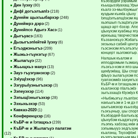
Къэбэрдей уэрамым
Дин Iуэху
къыщызэIуахащ Уры
(80)
къалэ зэ-мылIэужьыг
ДифI догъэлъапIэ
(218)
куэдым къикIа цIыху
Дунейм щыхъыбархэр
(248)
IэпщIэлъапщIэхэм ящ
хьэпшып гъэщIэгъуэ
Дунеймрэ дэрэ
(2)
щащэ арт-бэзэр. Апх
Дунейпсо Адыгэ Хасэ
(1)
цIыхухэм хуабжьу ягу
ирихьащ творчествэм
Дыгъуасэ
(163)
Къэзанокъуэ Жэбагъы
ДызыгъэпIейтей Iуэху
(6)
зезыхьэ сабий цент
Егъэджэныгъэ
гъэсэнхэм ягъэлъэгъ
(209)
концерт хьэлэмэтыр.
Жыжьэ-гъунэгъу
(67)
Налшык къалэм и
Жылагъуэ
(22)
ипподромым гъэмах
Жьыщхьэ махуэ
лъэхъэ-нэм и япэ ш
(13)
щекIуэкIащ. Шы спо
Зауэ гъуэгуанэхэр
(2)
фIыуэ зылагъухэм п
ЗэIущIэхэр
(96)
гуапэхэмкIэ захуигъ
КъБР-м и Iэтащхьэм 
ЗэгурыIуэныгъэхэр
(3)
къалэнхэр пIалъэкIэ
Зэпеуэхэр
(114)
зыгъэзащIэ КIуэкIуэ 
ЗэпыщIэныгъэхэр
(28)
«Ныбжьэгъу лъапIэхэ
накъыгъэм и 1-м дэ 
Зэхыхьэхэр
(53)
шыгъажэхэр къызэIу
Кавказ-2020
(1)
гъэхъуныр, шы спор
Къэбэрдей-Балъкъэ
Конференцхэр
(16)
цIыхубэм къадэгъуэг
КъБР-м и Iэтащхьэ
(239)
лъэпкъ хабзэщ икIи 
КъБР-м и Жылагъуэ палатэм
зэпымыууэ зедгъэуж
къалэнщ. ТхузэфIэкI
(12)
къэдгъэнэнкъым мы I