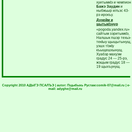
хуитымкIэ и чемпион
Бажэ Заудин
и
ныбжьыр илъэс 43-
рэ ирокъу.
Дунейм и
щытыкIэнур
«pogoda.yandex.ru»
сайтым зэритымкIэ,
Налшык пшэр техьэ-
текIыу щыщытынущ,
уэшх тIэкIу
къыщешхынущ.
Хуабэр махуэм
градус 24 — 25-рэ,
жэщым градус 18 —
19 щыхъунущ.
Copyright 2010 АДЫГЭ ПСАЛЪЭ | autor:
Пщыбыхь Рустам:
comik-07@mail.ru
| e-
mail:
adyghe@mail.ru