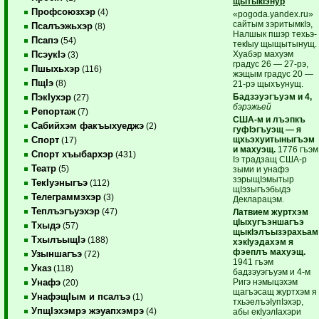
щытыкIэнур
Профсоюзхэр
(4)
«pogoda.yandex.ru»
сайтым зэритымкIэ,
Псалъэжьхэр
(8)
Налшык пшэр техьэ-
Псапэ
(54)
текIыу щыщытынущ.
Хуабэр махуэм
ПсэукIэ
(3)
градус 26 — 27-рэ,
Пшыхьхэр
(116)
жэщым градус 20 —
ПщIэ
(8)
21-рэ щыхъунущ.
Бадзэуэгъуэм и 4,
ПэкIухэр
(27)
бэрэжьей
Репортаж
(7)
США-м и лъэпкъ
Сабийхэм факъыхуеджэ
(2)
гуфIэгъуэщ — я
щхьэхуитыныгъэм
Спорт
(17)
и махуэщ.
1776 гъэм
Спорт хъыбархэр
(431)
Iэ традзащ США-р
Театр
(5)
зыми и унафэ
зэрыщIэмытыр
ТекIуэныгъэ
(112)
щIэзыгъэбыдэ
Телеграммэхэр
(3)
Декларацэм.
Теплъэгъуэхэр
(47)
Латвием журтхэм
цIыхугъэншагъэ
Тхыдэ
(57)
щыкIэлъызэрахьам
ТхылъыщIэ
(188)
хэкIуэдахэм я
фэеплъ махуэщ.
Узыншагъэ
(72)
1941 гъэм
Указ
(118)
бадзэуэгъуэм и 4-м
Ригэ нэмыцэхэм
Унафэ
(20)
щагъэсащ журтхэм я
УнафэщIым и псалъэ
(1)
тхьэелъэIупIэхэр,
УпщIэхэмрэ жэуапхэмрэ
(4)
абы екIуэлIахэри