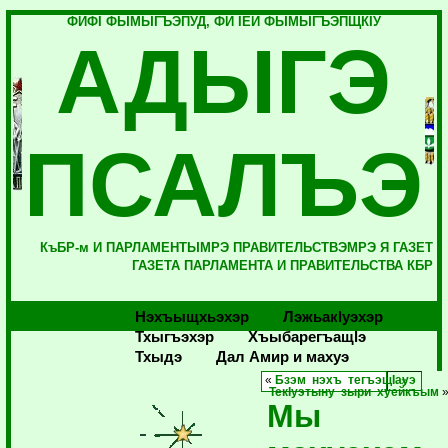
ФИФI ФЫМЫГЪЭПУД, ФИ IЕЙ ФЫМЫГЪЭПЩКIУ
АДЫГЭ
ПСАЛЪЭ
КъБР-м И ПАРЛАМЕНТЫМРЭ ПРАВИТЕЛЬСТВЭМРЭ Я ГАЗЕТ
ГАЗЕТА ПАРЛАМЕНТА И ПРАВИТЕЛЬСТВА КБР
Нэхъыщхьэхэр
Лэжьакlуэхэр
Тхыгъэхэр
Хъыбарегъащlэ
Тхыдэ
Дал Амир и махуэ
«
Бзэм нэхъ тегъэщIауэ
ТекIуэтыну зыри хуейкъым
Мы