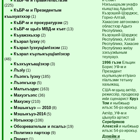
КъБР-м и Правительствэм
Нэхъыщхьэм унафэ
(225)
къищтащ Адыгей,
КъБР-м и Президентым
Къэрэшей-Шэрджэс,
къыхуатххэр
(1)
Горно-Алтай,
Хакассие автономнэ
КъБР-м и прокуратурэм
(2)
областхэр Адыгэ
КъБР-м щыIэ МВД-м къет
(13)
Республикэ,
Къэрэшей-Шэрджэс
Къуажэхьхэр
(2)
Республикэ, Алтай
Къэрал Iуэху
(4)
Республикэ, Хакасие
Къэрал IуэхущIапIэхэм
(11)
Республикэ жиIэу
зэхъуэкIыным
Къэрал къулыкъущIапIэхэр
теухуауэ.
(46)
1996 гъэм
Ельцин
КъэхъукъащIэхэр
(3)
Борис УФ-м и
ЛъэIу
(1)
Президент
къулыкъум етIуанэ
Лъэпкъ Iуэху
(185)
пIалъэми тетыну
Лъэпкъхэр
(5)
хахыжащ.
Малъхъэдис
(163)
США-м щыщ актёр,
режиссёр, продюсер
Махуэгъэпс
(36)
икIи сценарист
Круз
Махуэку
(210)
Том
и ныбжьыр
илъэс 56-рэ ирокъу.
Мэшыкъуэ — 2010
(8)
Актёр, УФ-м и
Мэшыкъуэ-2014
(5)
цIыхубэ артист
Нэтынхэр
(106)
Серебряков
Алексей
и ныбжьыр
Обозревателым и псалъэ
(19)
илъэс 54-рэ ирокъу.
Политикэ партхэр
(9)
Дунейм и
Проект
(1)