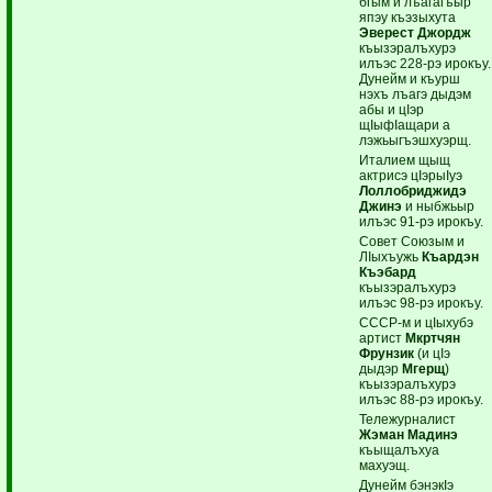
бгым и лъагагъыр
япэу къэзыхута
Эверест Джордж
къызэралъхурэ
илъэс 228-рэ ирокъу.
Дунейм и къурш
нэхъ лъагэ дыдэм
абы и цIэр
щIыфIащари а
лэжьыгъэшхуэрщ.
Италием щыщ
актрисэ цIэрыIуэ
Лоллобриджидэ
Джинэ
и ныбжьыр
илъэс 91-рэ ирокъу.
Совет Союзым и
ЛIыхъужь
Къардэн
Къэбард
къызэралъхурэ
илъэс 98-рэ ирокъу.
СССР-м и цIыхубэ
артист
Мкртчян
Фрунзик
(и цIэ
дыдэр
Мгерщ
)
къызэралъхурэ
илъэс 88-рэ ирокъу.
Тележурналист
Жэман Мадинэ
къыщалъхуа
махуэщ.
Дунейм бэнэкIэ