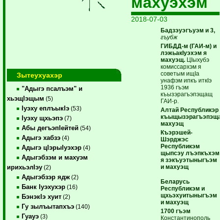
махуэхэм
2018-07-03
Бадзэуэгъуэм и 3,
гъубж
ГИБДД-м (ГАИ-м) и
лэжьакIуэхэм я
махуэщ.
ЦIыхубэ
комиссархэм я
советым ищIа
Зытеухуахэр
унафэм ипкъ иткIэ
1936 гъэм
"Адыгэ псалъэм" и
къызэрагъэпэщащ
хьэщIэщым
(5)
ГАИ-р.
Iуэху еплъыкIэ
(53)
Алтай Республикэр
къыщызэрагъэпэщ
Iуэху щхьэпэ
(7)
махуэщ
Абы дегъэпIейтей
(54)
Къэрэшей-
Адыгэ хабзэ
(4)
Шэрджэс
Республикэм
Адыгэ цIэрыIуэхэр
(4)
щыпсэу лъэпкъхэм
Адыгэбзэм и махуэм
я зэкъуэтыныгъэм
и махуэщ
ирихьэлIэу
(2)
Адыгэбзэр ядж
(2)
Беларусь
Банк Iуэхухэр
(16)
Республикэм и
щхьэхуитыныгъэм
БэнэкIэ хуит
(2)
и махуэщ
Гу зылъытапхъэ
(140)
1700 гъэм
Гуауэ
(3)
Константинополь