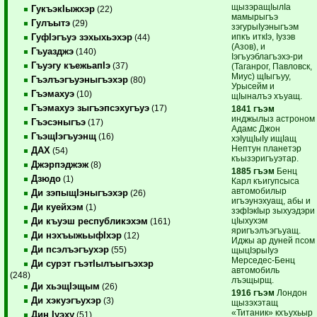
щызэращIылIа
ГукъэкIыжхэр
(22)
мамырыгъэ
Гулъытэ
(29)
зэгурыIуэныгъэм
ипкъ иткIэ, Iузэв
ГуфIэгъуэ зэхыхьэхэр
(44)
(Азов), и
Гъуазджэ
(140)
Iэгъуэблагъэхэ-ри
Гъуэгу къежьапIэ
(37)
(Таганрог, Павловск,
Миус) щIыгъуу,
Гъэлъэгъуэныгъэхэр
(80)
Урысейм и
Гъэмахуэ
(10)
щIыналъэ хъуащ.
Гъэмахуэ зыгъэпсэхугъуэ
(17)
1841 гъэм
инджылыз астроном
Гъэсэныгъэ
(17)
Адамс Джон
ГъэщIэгъуэнщ
(16)
хэIущIыIу ищIащ
Нептун планетэр
ДАХ
(54)
къызэригъуэтар.
Джэрпэджэж
(8)
1885 гъэм
Бенц
Дзюдо
(1)
Карл къигупсыса
автомобилыр
Ди зэпыщIэныгъэхэр
(26)
игъэунэхуащ, абы и
Ди куейхэм
(1)
зэфIэкIыр зыхуэдэри
цIыхухэм
Ди къуэш республикэхэм
(161)
яригъэлъэгъуащ.
Ди нэхъыжьыфIхэр
(12)
Иджы ар дуней псом
Ди псэлъэгъухэр
(55)
щыцIэрыIуэ
Мерседес-Бенц
Ди сурэт гъэтIылъыгъэхэр
автомобиль
(248)
лъэщырщ.
Ди хьэщIэщым
(26)
1916 гъэм
Лондон
Ди хэкуэгъухэр
(3)
щызэхэтащ
«Титаник» кхъухьыр
Дин Iуэху
(51)