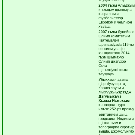
2004 гъэм
Алыджым
и тхыдэм щыяпэу а
къэралым и
футболистхэр
Европэм и чемпион
хъуащ.
2007 гъэм
Дунейпсо
Олимп комитетым
Гватемалэм
щригъэкIуэкIа 119-нэ
сессием унафэ
къыщащтащ 2014
гъэм щIымахуэ
Олимп джэгухэр
Сочэ
щегъэкIуэкIыным
теухуауэ.
Убыххэм я дзэпщ
цIэрыIуэу щыта,
Кавказ зауэм и
лIыхъужь
Бэрзэдж
Дэгумыкъуэ
Хьэжы-Исмэхьил
къызэралъхурэ
илъэс 252-рэ ирокъу.
Британием щыщ
геодезист, Индием и
щIыналъэм и
топографие сурэтыр
зыщIа, Джомолунгмэ