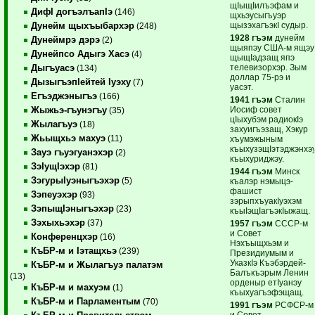
щIыщIилъэфам и
ДифI догъэлъапIэ
(146)
щхьэусыгъуэр
щызэхагъэкI судыр.
Дунейм щыхъыбархэр
(248)
1928 гъэм
дунейм
Дунеймрэ дэрэ
(2)
щыяпэу США-м ящэу
Дунейпсо Адыгэ Хасэ
(4)
щыщIадзащ япэ
телевизорхэр. Зым
Дыгъуасэ
(134)
доллар 75-рэ и
ДызыгъэпIейтей Iуэху
(7)
уасэт.
Егъэджэныгъэ
(166)
1941 гъэм
Сталин
Иосиф совет
Жыжьэ-гъунэгъу
(35)
цIыхубэм радиокIэ
Жылагъуэ
(18)
захуигъэзащ, Хэкур
Жьыщхьэ махуэ
(11)
хъумэжыным
къыхузэщIэтэджэнхэ
Зауэ гъуэгуанэхэр
(2)
къыхуриджэу.
ЗэIущIэхэр
(81)
1944 гъэм
Минск
ЗэгурыIуэныгъэхэр
(5)
къалэр нэмыцэ-
фашист
Зэпеуэхэр
(93)
зэрыпхъуакIуэхэм
ЗэпыщIэныгъэхэр
(23)
къыIэщIагъэкIыжащ.
Зэхыхьэхэр
(37)
1957 гъэм
СССР-м
и Совет
Конференцхэр
(16)
Нэхъыщхьэм и
КъБР-м и Iэтащхьэ
(239)
Президиумым и
УказкIэ Къэбэрдей-
КъБР-м и Жылагъуэ палатэм
Балъкъэрым Ленин
(13)
орденыр етIуанэу
КъБР-м и махуэм
(1)
къыхуагъэфэщащ.
КъБР-м и Парламентым
(70)
1991 гъэм
РСФСР-м
и Совет