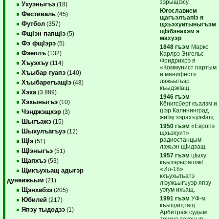
зэрыщIэсу.
Ухуэныгъэ
(18)
Югославием
Фестиваль
(45)
щагъэлъапIэ я
Футбол
(357)
щхьэхуитыныгъэм
щIэбэнахэм я
ФщIэн папщIэ
(5)
махуэр
Фэ фщIэрэ
(5)
1848 гъэм
Маркс
Фэеплъ
(132)
Карлрэ Энгельс
Фридрихрэ я
Хъуэхъу
(114)
«Коммунист партым
Хъыбар гуапэ
(140)
и манифест»
лэжьыгъэр
ХъыбарегъащIэ
(48)
къыдэкIащ.
Хэха
(3 889)
1946 гъэм
Хэхыныгъэ
(10)
Кёнигсберг къалэм и
цIэр Калининград
Чэнджэщхэр
(3)
жиIэу зэрахъуэкIащ.
Шыгъажэ
(15)
1950 гъэм
«Европэ
Шыхулъагъуэ
(12)
щхьэхуит»
радиостанцым
ЩIэ
(51)
лэжьэн щIидзащ.
ЩIэныгъэ
(51)
1957 гъэм
цIыху
Щапхъэ
(53)
къызэрырашэкI
«Ил-18»
Щикъухьащ адыгэр
кхъухьлъатэ
дунеижьым
(21)
лIэужьыгъуэр япэу
уэгум ихьащ.
Щэнхабзэ
(205)
1991 гъэм
УФ-м
Юбилей
(217)
къыщащтащ
Япэу тыдодзэ
(1)
Арбитраж судым
теухуа законыр.