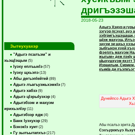
дригъэзэш
2018-05-23
Адыгэ Хэкур и гу
зэгуэр псэуат, ауэ 
зэбгригъэщэщащи, 
щIэж махуэщ. Илъэс
зауэм зи щхьэ хэз
Зытеухуахэр
зыбгынэн хуей хъу
фэеплъ махуэм На
"Адыгэ псалъэм" и
жыгым» деж пэкIу 
хьэщIэщым
(5)
цIыхушхуэм яхэтт 
Израилым, Сирием,
Iуэху еплъыкIэ
(57)
къикIа ди лъэпкъэг
Iуэху щхьэпэ
(13)
Абы дегъэпIейтей
(89)
Адыгэ лъагъуэжьхэмкIэ
(7)
Адыгэ хабзэ
(9)
Адыгэ цIэрыIуэхэр
(4)
Дунейпсо Адыгэ Х
Адыгэбзэм и махуэм
Хь
ирихьэлIэу
(11)
Адыгэбзэр ядж
(4)
Банк Iуэхухэр
(29)
Абы псалъэ зрита Д
БэнэкIэ хуит
(2)
Сэхъурокъуэ Хьэу
Гу зылъытапхъэ
(217)