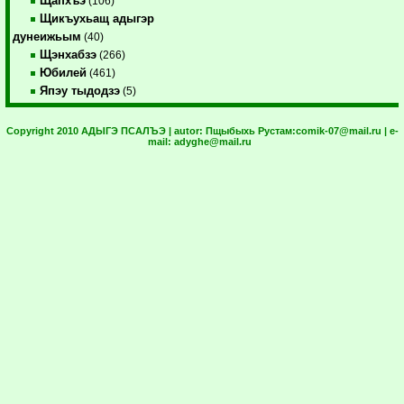
Щапхъэ
(106)
Щикъухьащ адыгэр
дунеижьым
(40)
Щэнхабзэ
(266)
Юбилей
(461)
Япэу тыдодзэ
(5)
Copyright 2010 АДЫГЭ ПСАЛЪЭ | autor:
Пщыбыхь Рустам:
comik-07@mail.ru
| e-
mail:
adyghe@mail.ru