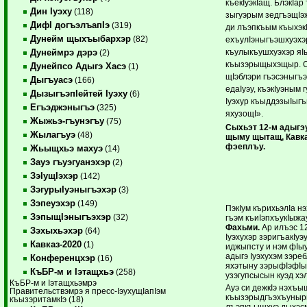
къекIуэкIащ. БлэкI
Дин Iуэху
(118)
зыгуэрым зедгъэщIэ
ДифI догъэлъапIэ
(319)
ди лъэпкъым къыхэ
Дунейм щыхъыбархэр
(82)
ехъулIэныгъэшхуэхэ
къулыкъушхуэхэр яI
Дунеймрэ дэрэ
(2)
къызэрыщыхэщыр. Сы
Дунейпсо Адыгэ Хасэ
(1)
щIэблэри гъэсэныгъэ
Дыгъуасэ
(166)
едаIуэу, къэкIуэным 
ДызыгъэпIейтей Iуэху
(6)
Iуэхур къыддэзыIыгъ
Егъэджэныгъэ
(325)
яхузощI».
Жыжьэ-гъунэгъу
(75)
Сыхьэт 12-м адыгэ
Жылагъуэ
(48)
щыму щытащ, Кавка
фэеплъу.
Жьыщхьэ махуэ
(14)
Зауэ гъуэгуанэхэр
(2)
ЗэIущIэхэр
(142)
ЗэгурыIуэныгъэхэр
(3)
Зэпеуэхэр
(149)
ПэкIум кърихьэлIа н
ЗэпыщIэныгъэхэр
(32)
гъэм къиIэпхъукIыж
Фахьми.
Ар илъэс 12
Зэхыхьэхэр
(64)
Iуэхухэр зэригъакIу
Кавказ-2020
(1)
иджыпсту и нэм фIы
адыгэ Iуэхухэм зэре
Конференцхэр
(16)
яхэтыну зэрыфIэфIы
КъБР-м и Iэтащхьэ
(258)
узэгупсысын куэд хэ
КъБР-м и Iэтащхьэмрэ
Ауэ си дежкIэ нэхъы
Правительствэмрэ я пресс-IэухущIапIэм
къызэрыдгъэхъунырщ
къызэритамкIэ (18)
лъэпкъышхуэ дыхэсм