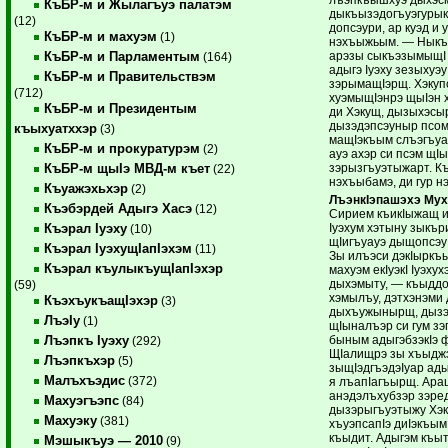
КъБР-м и Жылагъуэ палатэм
дыкъызэдогъуэгурыкI
(12)
допсэури, ар куэд и
КъБР-м и махуэм
(1)
нэхъыжьым. — Ныкъ
арэзы сыкъэзымыщI з
КъБР-м и Парламентым
(164)
адыгэ Iуэху зезыхуэу
КъБР-м и Правительствэм
зэрымащIэрщ. Хэкуп
(712)
хуэмыщIэнрэ щыIэн
КъБР-м и Президентым
ди Хэкущ, дызыхэсыр
дызэдэпсэуныр псом 
къыхуатххэр
(3)
мащIэкъым слъэгъуа
КъБР-м и прокуратурэм
(2)
ауэ ахэр си псэм щI
зэрызгъуэтыжарт. Къ
КъБР-м щыIэ МВД-м къет
(22)
нэхъыбамэ, ди гур н
Къуажэхьхэр
(2)
ЛъэнкIэпашэхэ Му
Къэбэрдей Адыгэ Хасэ
(12)
Сирием къикIыжащ и 
Iуэхум хэтыну зыкър
Къэрал Iуэху
(10)
щIигъуауэ дыщопсэу
Къэрал IуэхущIапIэхэм
(11)
Зы илъэси дэкIыркъ
Къэрал къулыкъущIапIэхэр
махуэм екIуэкI Iуэху
дыхэмыту, — къыддо
(59)
хэмылъу, дэтхэнэми 
КъэхъукъащIэхэр
(3)
дыхъужынырщ, дызэ
ЛъэIу
(1)
щIыналъэр си гум зэ
быным адыгэбзэкIэ 
Лъэпкъ Iуэху
(292)
ЩIалищрэ зы хъыджэ
Лъэпкъхэр
(5)
зыщIэдгъэдэIуар ады
Малъхъэдис
(372)
я лъапIагъырщ. Ара
анэдэлъхубзэр зэре
Махуэгъэпс
(84)
дызэрыгъуэтыжу Хэ
Махуэку
(381)
хъуэпсапIэ диIэкъым
къыдит. Адыгэм къы
Мэшыкъуэ — 2010
(9)