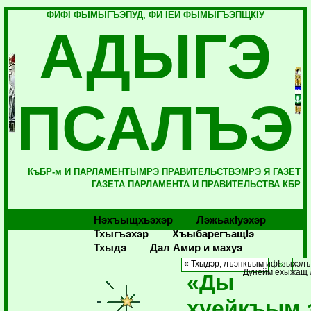
ФИФI ФЫМЫГЪЭПУД, ФИ IЕЙ ФЫМЫГЪЭПЩКIУ
АДЫГЭ
ПСАЛЪЭ
КъБР-м И ПАРЛАМЕНТЫМРЭ ПРАВИТЕЛЬСТВЭМРЭ Я ГАЗЕТ
ГАЗЕТА ПАРЛАМЕНТА И ПРАВИТЕЛЬСТВА КБР
Нэхъыщхьэхэр
Лэжьакlуэхэр
Тхыгъэхэр
Хъыбарегъащlэ
Тхыдэ
Дал Амир и махуэ
« Тхыдэр, лъэпкъым ифI зыхэ
Дунейм ехыжащ 
«Ды
хуейкъым 