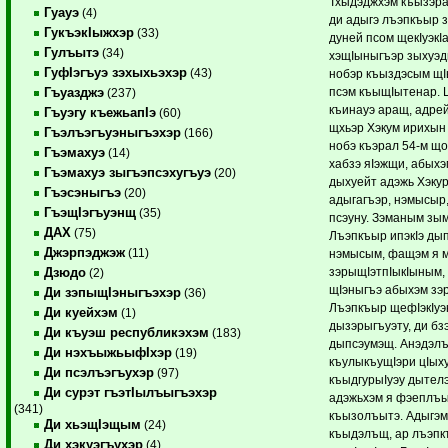
Тхыдэджхэм къызэрал
Гуауэ
(4)
ди адыгэ лъэпкъыр з
ГукъэкIыжхэр
(33)
дуней псом щекIуэк
Гулъытэ
(34)
хэщIыныгъэр зыхуэ
ГуфIэгъуэ зэхыхьэхэр
(43)
нобэр къыздэсым щ
псэм къыщIытенар. 
Гъуазджэ
(237)
къинауэ аращ, адрей
Гъуэгу къежьапIэ
(60)
щхьэр Хэкум ирихын 
Гъэлъэгъуэныгъэхэр
(166)
нобэ къэрал 54-м що
Гъэмахуэ
(14)
хабзэ яIэжщи, абыхэ
Гъэмахуэ зыгъэпсэхугъуэ
(20)
дыхуейт адэжь Хэку
Гъэсэныгъэ
(20)
адыгагъэр, нэмысыр
ГъэщIэгъуэнщ
(35)
псэуну. Зэманым зы
ДАХ
(75)
Лъэпкъыр ипэкIэ дып
Джэрпэджэж
(11)
нэмысым, фащэм я м
зэрыщIэтпIыкIыным,
Дзюдо
(2)
щIэныгъэ абыхэм з
Ди зэпыщIэныгъэхэр
(36)
Лъэпкъыр щефIэкIуэ
Ди куейхэм
(1)
дызэрыгъуэту, ди бз
Ди къуэш республикэхэм
(183)
дыпсэумэщ. Анэдэл
Ди нэхъыжьыфIхэр
(19)
къулыкъущIэри цIыху
Ди псэлъэгъухэр
(97)
къыдгурыIуэу дытелэ
Ди сурэт гъэтIылъыгъэхэр
адэжьхэм я фэеплъы
(341)
къызолъытэ. Адыгэм 
Ди хьэщIэщым
(24)
къыдэлъщ, ар лъэпк
Ди хэкуэгъухэр
(4)