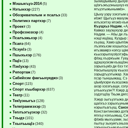
зыхищIыкIыну дыхуе
Мэшыкъуэ-2014
(5)
щIэгъэкъуэнышхуэ къ
ягъуэтыжынымкIэ».
Нэтынхэр
(227)
ЦIыху уэру зэхэтым 
Обозревателым и псалъэ
(33)
иIэжт Щыгъуэ махуэ
Политикэ партхэр
(7)
илъэситху ипэкIэ къ
Къущхьэ Надим.
«А
Проект
(3)
Кавказ зауэшхуэр ди
Профсоюзхэр
(4)
Надим. — Абы ди лъ
Псалъэжьхэр
(4)
нэщI ищIащ. Куэдыр 
хъуащ. Хамэ щIыпIэм
Псапэ
(64)
лъэпкъхэм хошыпсых
ПсэукIэ
(3)
игъэвамрэ нэпсу щIи
къызэрыпхуэIуэтэфы
Пшыхьхэр
(176)
фIэщ хъуркъым. Гуа
ПщIэ
(13)
адэшхуэхэм къащIэн
зэрыхъукIэ ди бзэ 
ПэкIухэр
(43)
Насыпышхуэу къызо
Репортаж
(7)
зэрыдгъуэтыжар. Ха
Сабийхэм факъыхуеджэ
(3)
псэр тыншыжащ. Сэ 
цIыкIухэри къэсшэжа
Спорт
(115)
ахэр хэзэгъащи, сог
Спорт хъыбархэр
(637)
улъыхъуэн?! Хэкур дг
зэдэтщIэу Тхьэм дяпэ
Театр
(11)
Хэкур зыгъуэтыжа ди
ТекIуэныгъэ
(128)
щапхъэ зэрыхъуным 
Телеграммэхэр
(3)
нэрылъагъущ.
Санэ
Константиновкэ дэт
Теплъэгъуэхэр
(32)
япхъу нэхъыжьщ, Си
Тхыдэ
(101)
фIэкIа мыхъуами, зы
пылъу зыхуигъэхьэз
ТхылъыщIэ
(340)
зэрыщыгъым къыдэкIуэ