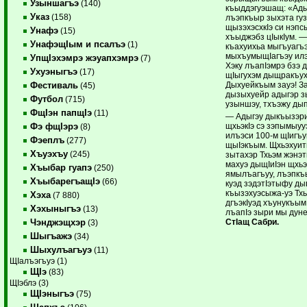
Узыншагъэ
(140)
къыддэгуэшащ: «Ады
Указ
(158)
лъэпкъыр зыхэта гуз
щызэхэсхкIэ си нэпсы
Унафэ
(15)
хъыджэбз цIыкIум. 
УнафэщIым и псалъэ
(1)
къахуихьа мыгъуагъ
мыхъумыщIагъэу илэ
УпщIэхэмрэ жэуапхэмрэ
(7)
Хэку лъапIэмрэ бзэ 
Ухуэныгъэ
(17)
щIыгухэм дыщракъух
Дыхуейкъым зауэ! З
Фестиваль
(45)
дызыхуейр адыгэр 
Футбол
(715)
узыншэу, тхъэжу ды
ФщIэн папщIэ
(11)
— Адыгэу дыкъызэри
щхьэкIэ сэ зэпымыуу
Фэ фщIэрэ
(8)
илъэси 100-м щIигъу
Фэеплъ
(277)
щыIэкъым. Щхьэхуит
Хъуэхъу
(245)
зытахэр Тхьэм жэнэт
махуэ дыщIиIэн щхьэ
Хъыбар гуапэ
(250)
ямылъагъуу, лъэпкъы
ХъыбарегъащIэ
(66)
куэд зэдэтIэтыфу ды
къызэхуэсыжа-уэ Тхь
Хэха
(7 880)
дгъэкIуэд хъунукъым
Хэхыныгъэ
(13)
лъапIэ зыри мы дун
СтIащ Сабри.
Чэнджэщхэр
(3)
Шыгъажэ
(34)
Шыхулъагъуэ
(11)
ЩIалъэгъуэ (1)
ЩIэ
(83)
ЩIэблэ (3)
ЩIэныгъэ
(75)