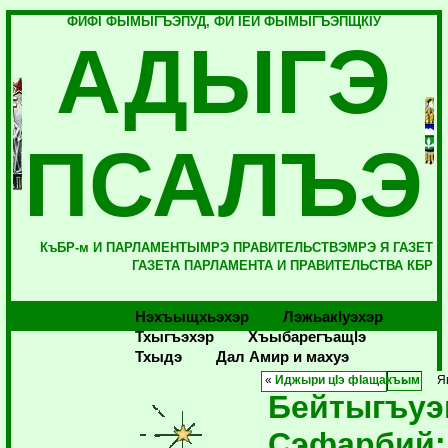
ФИФI ФЫМЫГЪЭПУД, ФИ IЕЙ ФЫМЫГЪЭПЩКIУ
АДЫГЭ
ПСАЛЪЭ
КъБР-м И ПАРЛАМЕНТЫМРЭ ПРАВИТЕЛЬСТВЭМРЭ Я ГАЗЕТ
ГАЗЕТА ПАРЛАМЕНТА И ПРАВИТЕЛЬСТВА КБР
Нэхъыщхьэхэр
Лэжьакlуэхэр
Тхыгъэхэр
Хъыбарегъащlэ
Тхыдэ
Дал Амир и махуэ
«
Иджыри цIэ фIащакъым
Я
Бейтыгъуэ
Сэфарбий: