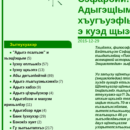
АдыгэщIы
хъугъуэфI
э куэд щыз
2015-12-29
Зытеухуахэр
Тхыдэтх, философ,
Бейтыгъуэн Сэфа
"Адыгэ псалъэм" и
къыдигъэкIащ «Пи
хьэщIэщым
(5)
всемирной истории
Энциклопедия» зы
Iуэху еплъыкIэ
(57)
Iуэху щхьэпэ
(13)
Уи закъуэу щI
энгъу
Абы дегъэпIейтей
(89)
(энциклопедие) п
Адыгэ лъагъуэжьхэмкIэ
(7)
хуэдэ гуащI
э епхьэ
ЩI
энгъуазэр щI
эны
Адыгэ хабзэ
(9)
I
эщI
агъэкI
э лъагъу
Адыгэ цIэрыIуэхэр
(4)
ятеухуамэ-щэ?! З
итхын щхьэкI
э те
Адыгэбзэм и махуэм
ищI
ын тхылъ 70-м 
ирихьэлIэу
(11)
къэзыгъэсэбэпам,
Адыгэбзэр ядж
(4)
зытепсэлъыхьыну
псалъащхьэ 46-уэ
Банк Iуэхухэр
(29)
зыгъэбелджылам у
БэнэкIэ хуит
(2)
дауэ щI
энгъуазэм
узэрытепсэлъыхьы
Гу зылъытапхъэ
(217)