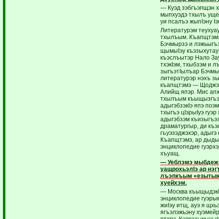
— Куэд зэбгъэпщэн х
мыпхуэдэ тхылъ ущел
уи псалъэ жыпIэну Iэ
Литературэм теухуау
тхылъым. Къапщтэмэ
Бэчмырзэ и лэжьыгъ
щымыIэу къэзыхутау
къэслъытэр Нало За
тхэкIэм, тхыбзэм и 
зыгъэтIылъар Бэчмы
литературэр нэхъ з
къапщтэмэ — Щоджэн
Алийщ япэр. Мис ап
тхылъым къыщызгъ
адыгэбзэкIэ япэ поэ
тхыгъэ цIэрыIуэ гуэр
адыгэбзэм къизыгъэз
драматургыр, ди къэ
гъуэзэджэхэр, адыгэ
Къапщтэмэ, ар дыды
энциклопедие гуэрхэ
хъуащ.
— Уеблэмэ мыбдеж
уащрохьэлIэ ар нэг
лъэпкъым «езыты
хуейхэм.
— Москва къыщыдэк
энциклопедие гуэры
жиIэу итщ, ауэ я щхь
ягъэлэжьэну хуэмейр
ятхрэ, Кавказым щы