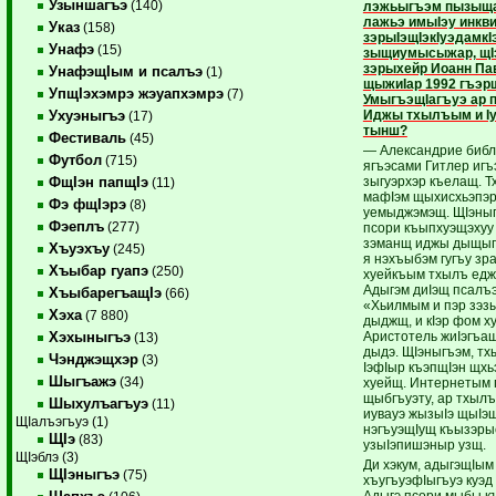
Узыншагъэ
(140)
лэжьыгъэм пызыща
лажьэ имыIэу инкв
Указ
(158)
зэрыIэщIэкIуэдамкI
Унафэ
(15)
зыщиумысыжар, щI
зэрыхейр Иоанн Пав
УнафэщIым и псалъэ
(1)
щыжиIар 1992 гъэр
УпщIэхэмрэ жэуапхэмрэ
(7)
УмыгъэщIагъуэ ар 
Иджы тхылъым и Iу
Ухуэныгъэ
(17)
тынш?
Фестиваль
(45)
— Александрие библ
Футбол
(715)
ягъэсами Гитлер иг
зыгуэрхэр къелащ. 
ФщIэн папщIэ
(11)
мафIэм щыхисхьэпэ
Фэ фщIэрэ
(8)
уемыджэмэщ. ЩIэныг
Фэеплъ
(277)
псори къыпхуэщэху
зэманщ иджы дыщып
Хъуэхъу
(245)
я нэхъыбэм гугъу зр
Хъыбар гуапэ
(250)
хуейкъым тхылъ едж
Адыгэм диIэщ псалъэ
ХъыбарегъащIэ
(66)
«Хьилмым и пэр зэз
Хэха
(7 880)
дыджщ, и кIэр фом ху
Аристотель жиIэгъа
Хэхыныгъэ
(13)
дыдэ. ЩIэныгъэм, т
Чэнджэщхэр
(3)
IэфIыр къэпщIэн щхь
Шыгъажэ
(34)
хуейщ. Интернетым 
щыбгъуэту, ар тхылъ
Шыхулъагъуэ
(11)
иувауэ жызыIэ щыIэщ
ЩIалъэгъуэ (1)
нэгъуэщIущ къызэры
ЩIэ
(83)
узыIэпишэныр узщ.
ЩIэблэ (3)
Ди хэкум, адыгэщIым
ЩIэныгъэ
(75)
хъугъуэфIыгъуэ куэд
Адыгэ псори мыбы к