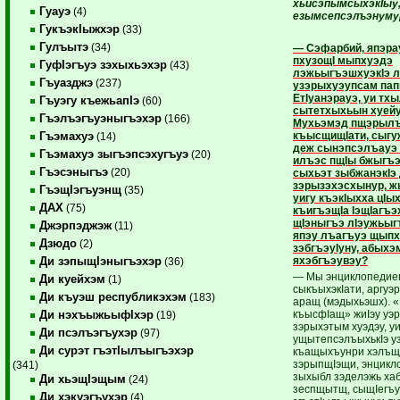
хьисэпымсыхэкI
ыу
Гуауэ
(4)
езымсепсэлъэнуму
ГукъэкIыжхэр
(33)
Гулъытэ
(34)
— Сэфарбий, япэра
пхузощI мыпхуэдэ
ГуфIэгъуэ зэхыхьэхэр
(43)
лэжьыгъэшхуэкIэ 
Гъуазджэ
(237)
узэрыхуэупсам пап
ЕтIуанэрауэ, уи т
Гъуэгу къежьапIэ
(60)
сытетхыхьын хуейу
Гъэлъэгъуэныгъэхэр
(166)
Мухьэмэд пщэрыл
къысщищIати, сыгу
Гъэмахуэ
(14)
деж сынэпсэлъауэ
Гъэмахуэ зыгъэпсэхугъуэ
(20)
илъэс пщIы бжыгъэк
Гъэсэныгъэ
(20)
сыхьэт зыбжанэкIэ
зэрызэхэсхынур, ж
ГъэщIэгъуэнщ
(35)
уигу къэкIыхха цIых
ДАХ
(75)
къигъэщIа IэщIагъ
щIэныгъэ лIэужьы
Джэрпэджэж
(11)
япэу лъагъуэ щып
Дзюдо
(2)
зэбгъэуIуну, абыхэ
яхэбгъэувэу?
Ди зэпыщIэныгъэхэр
(36)
— Мы энциклопедие
Ди куейхэм
(1)
сыкъыхэкIати, аргуэ
Ди къуэш республикэхэм
(183)
аращ (мэдыхьэшх). 
къысфIащ» жиIэу уэ
Ди нэхъыжьыфIхэр
(19)
зэрыхэтым хуэдэу, у
Ди псэлъэгъухэр
(97)
ущытепсэлъыхькIэ 
Ди сурэт гъэтIылъыгъэхэр
къащыхъунри хэлъщ
зэрыпщIэщи, энцикл
(341)
зыхыбл зэделэжь ха
Ди хьэщIэщым
(24)
зеспщытщ, сыщIегъу
Ди хэкуэгъухэр
(4)