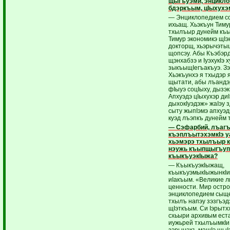
щыгъуэми, энцикло
бдэркъым, цIыхухэ
— Энциклопедием со
ихьащ. Хьэкъун Тиму
тхылъыр дунейм къы
Тимур экономикэ щIэ
докторщ, хьэрычэты
щопсэу. Абы Къэбэр
щэнхабзэ и IуэхукIэ 
зыкъыщIегъакъуэ. Зэ
Хьэкъунхэ я тхыдэр 
щытати, абы лъандэ
фIыуэ соцIыху, дызэк
Апхуэдэ цIыхухэр ди
дыхокIуэдэж» жаIэу 
сыту жыпIэмэ апхуэд
куэд лъэпкъ дунейм 
— Сэфарбий, лъаг
къэплъытэхэмкIэ у
хьэмэрэ тхылъыр 
нэужь къыпщыгъу
къыкъуэкIыжа?
— КъыкъуэкIыжащ,
къыкъуэмыкIыжынкIи
иIакъым. «Великие л
ценности. Мир остро
энциклопедием сыщ
тхылъ напэу зэзгъэд
щIэткъым. Си Iэрытхх
схьыри архивым ест
иужьрей тхылъымкIи
зэрынэхъ мащIэ щыI