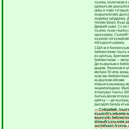
лъэпкъ политикэм и 
щIэныгъэм урысыбзэ
(абы и пэкIэ тэтэрыбз
хьэрыпыбзэкIэ дыпс
зыдужьу щIэддзащ. Д
Нэгумэ Шорэ, Къаз-Д
Джэрий сымэ. Сэ зи 
лъэпкъ псом тхыбзэ 
щыхъуарщ. Сыхуейт 
хъуахэр нэгъуэщIхэм
ябгъурызгъэувэну.
США-м я Конгрессым
библиотекэм тхылъ 
рэ щIэлъщ, Британие
библиотекэм — мелу
Ди къэралым и библи
дыдэм, Лениным и цI
мелуан 50 иIэу аращ.
хуэр мы библиотекэх
къэралхэм ейхэми
яIэрызгъэхьэнращ м
энциклопедиер. Мыб
ятеухуауэ тхыгъэ 300
балъкъэрхэм ятеухуа
щIигъу — ди къуэшщ,
дызэдэпсэунущ игъащ
— Сэфарбий, тхыл
къыдэбгъэкIынри и
жыхуэпIэ библиоте
яIэрыбгъэхьэнри 
зытекIуадэ Iуэхущ.