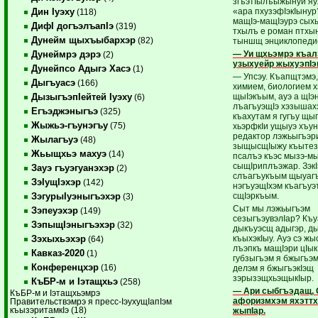
згъэтIылъыжынуи яуж
«ара пхузэфIэкIынур
Дин Iуэху
(118)
мащIэ-мащIэурэ сых
ДифI догъэлъапIэ
(319)
тхылъ е роман птхы
Дунейм щыхъыбархэр
(82)
тыншщ энциклопедие
— Уи щхьэмрэ къа
Дунеймрэ дэрэ
(2)
узыхуейр жыхуэпIэ
Дунейпсо Адыгэ Хасэ
(1)
— Упсэу. Къапщтэмэ,
Дыгъуасэ
(166)
химием, биологием х
щыIэкъым, ауэ а щIэ
ДызыгъэпIейтей Iуэху
(6)
лъагъуэщIэ хэзышах
Егъэджэныгъэ
(325)
къахутам я гугъу щып
Жыжьэ-гъунэгъу
(75)
хьэрфкIи ущыуэ хъу
редактор лэжьыгъэри
Жылагъуэ
(48)
зыщысщIыжу къытез
Жьыщхьэ махуэ
(14)
псалъэ къэс мызэ-мы
сыщIриплъэжар. ЗэкI
Зауэ гъуэгуанэхэр
(2)
слъагъукъым щыуагъ
ЗэIущIэхэр
(142)
нэгъуэщIхэм къагъу
сщIэркъым.
ЗэгурыIуэныгъэхэр
(3)
Сыт мы лэжьыгъэм
Зэпеуэхэр
(149)
сезыгъэувэлIар? Къ
ЗэпыщIэныгъэхэр
(32)
дыкъуэсщ адыгэр, д
къыхэкIыу. Ауэ сэ жы
Зэхыхьэхэр
(64)
лъэпкъ мащIэри цIык
Кавказ-2020
(1)
губзыгъэм я бжыгъэм
Конференцхэр
(16)
делэм я бжыгъэкIэщ
зэрызэщхьэщыкIыр.
КъБР-м и Iэтащхьэ
(258)
— Ари сыбгъэдащ, 
КъБР-м и Iэтащхьэмрэ
афоризмхэм яхэттх
Правительствэмрэ я пресс-IэухущIапIэм
къызэритамкIэ (18)
жыпIар.