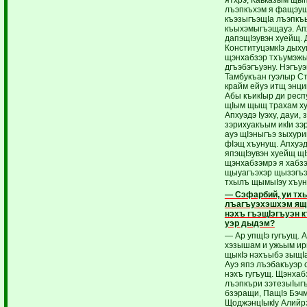
лъэпкъхэм я фащэущ
къэзыгъэщIа лъэпкъ
къыхэмыгъэщауэ. Ап
дапэщIэувэн хуейщ. 
КонституцэмкIэ дыху
щэнхабзэр тхъумэжы
дгъэбэгъуэну. Нэгъу
Тамбукъан гуэлыр С
крайм ейуэ итщ энц
Абы къикIыр ди респ
щIым щыщ трахам ху
Апхуэдэ Iуэху, дауи,
зэрихуакъым икIи зэ
ауэ щIэныгъэ зыхур
фIэщ хъунущ. Апхуэ
япэщIэувэн хуейщ щ
щэнхабзэмрэ я хабз
щыуагъэхэр щызэгъэ
тхылъ щымыIэу хъун
— Сэфарбий, уи тх
лъагъуэхэшхэм ящ
нэхъ гъэщIэгъуэн
уэр дыдэм?
— Ар упщIэ гугъущ. А
хэзышам и ужьым ирик
щыкIэ нэхъыбэ зыщIа
Ауэ япэ лъэбакъуэр
нэхъ гугъущ. Щэнхаб
лъэпкъри зэтезыIыг
бзэращи, ПащIэ Бэч
ЩоджэнцIыкIу Алийрэ