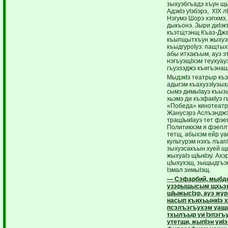
зыхуэбгъадэ хъун щ
АдэкIэ уIэбэрэ, XIX 
Нэгумэ Шорэ хэпхмэ,
дыкъонэ. Зыри диIэк
къэтщтэнщ Къаз-Джа
къыпщытхъун жыхуэп
къыдгуроIуэ: пащты
абы итхакъым, ауэ э
нэгъуэщIхэм теухуау
гъуэзэджэ къигъэнащ
МыдэкIэ театрыр къэ
адыгэм къахузэIузых
сымэ димыIауэ къыз
хьэмэ ди къэфакIуэ г
«Победа» кинотеат
Жанусэрэ Аслъэндж
тращIыкIауэ тет фэе
Политикхэм я фэепл
тетщ, абыхэм ейр у
культурэм нэхъ лъапI
зыхуэсакъын хуей щ
жыхуаIэ щIыкIэу. Ах
цIыхухэщ, зыщыдгъэ
Iэмал зимыIэщ.
— Сэфарбий, мыбд
узэрыщысым щхьэ
щIыжысIэр, ауэ жу
насып къихьынкIэ 
псэлъэгъухэм уащ
тхылъыр уи Iэпэгъ
утетщи, жыпIэн уиI