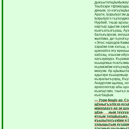
дыкъытепщIыкIыжау
Тхыбзэри тфIэкIуэдащ
диным, зэ нэгъуэщIы
Арати, IуэрыIуатэм 
IуэрыIуатэ гъуэзэдж
Нурбий, тхьэр арэзы
нартыр адыгэм зэрей
къигъэлъэгъуащ. Ауэ
балъкъэрхэм, ингушхэ
жыпIэмэ, ди гъунэгъ
«Эпос народов Кавка
зэраIэм пэж хэлъщ, 
щэнхабзэ ягу ирихь
хабзэщ, езыхэм ейуэ
хагъэувэурэ. Къуаж
къыщежьа псалъэма
къуажэкIэм нэгъуэщIу
махуэм. Ар щIыжысI
адыгэри къыщежьар
къэралыгъуэрщ, Къуэ
Анадолэм щыIащ, н
археологхэр абы що
къапщтэмэ, тхыгъэ з
къатIэщIыж.
— Уэри бощIэ ар, С
щIэныгъэлIхэр куэд
иризодауэ ар зи щэ
щIэи- ным теухуа
ятхым тепщIыхьмэ,
къызытехъукIам я 
зэрыщытым куэдри 
дэуэныр щызымыгъ