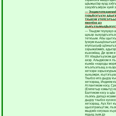
щIыжысIэр куэд зэбгъ
зэхуэбгъэкIуэн хуей
— ЭнциклопедиемкIэ
гурыIуэгъуэу адыг
тхыдэм утепсэлъы
яжепIэр дэ
дыкъэзымыцIыхух
— Тхыдэм теухуауэ 
щхьэр зыхуэдгъэлъэ
теткъым. Абы щытхъ
Iуэхум къыщIэзыгъа
егупсысыф щIэныгъэ
зэрыжаIэмкIэ, адыгэр
къахэкIащ. Ди эрэм и 
ХV лIэщIыгъуэхэм д
ахэр. Алыджхэм я лъ
къикIа «народы моря
ягъэлъэлъащ а къэр
хетхэри зэрызэгуры
хыхьэжри, къутэгъуа
Тхыбзэ ипэ дыдэу к
хетхэращ, Индием к
Атлантикэм нэсу, С
(Египетыр хэмыту) 
Балтикэм нэсу а щIы
лъэпкъ дапщэ исами,
дыдэу тхыбзэ хузэх
хетхэращ. Ауэ Хет к
щызэтракъутэм, лъэ
мыдэкIэ хэгуэша хъу
ящыщ зым дэ