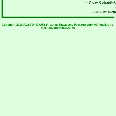
— Упсэу, Сэфарбий.
Епсэлъар
Шир
Copyright 2010 АДЫГЭ ПСАЛЪЭ | autor:
Пщыбыхь Рустам:
comik-07@mail.ru
| e-
mail:
adyghe@mail.ru
93