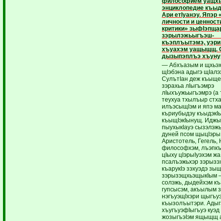
философием уащхь
энциклопедие къыд
Ари етIуанэу. Япэр
личности и ценност
критики» зыфIэпща
зэрылэжьыгъэш- 
къэплъытэмэ, уэр
хъуахэм уащыщщ. 
дызыпэплъэ хъуну
— Абхъазым и щхьэ
щIэбэна адыгэ щIалэ
СулътIан деж къыще
зэрахьа лIыгъэмрэ
лIыхъужьыгъэмрэ (а 
теухуа тхылъыр стх
илъэсыщIэм и япэ м
къриубыдэу къыдэкI
къыщIэкIынущ. Иджы
пыухыкIауэ сызэлэ
дуней псом щыцIэрыI
Аристотель, Гегель,
философхэм, лъэпкъ
цIыху цIэрыIуэхэм жа
псалъэжьхэр зэрызэх
къарукIэ зэхуэдэ зыщ
зэрызэщхьэщыкIым 
солэжь, дыдейхэм къ
гупсысэм, акъылым 
нэгъуэщIхэри щыгъуэ
къызолъытэри. Ады
хъугъуэфIыгъуэ куэд
жозыгъэIэм ящыщщ 