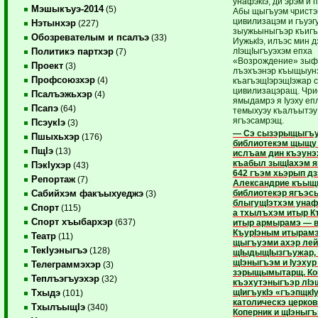
унафэкIэ, ди эрэм и п
Мэшыкъуэ-2014
(5)
Абы щыгъуэм чрист
цивилизацэм и гъуэг
Нэтынхэр
(227)
зыужьыныгъэр къигъ
Обозревателым и псалъэ
(33)
ИужькIэ, илъэс мин д
лIэщIыгъуэхэм епха
Политикэ партхэр
(7)
«Возрождение» зыф
Проект
(3)
лъэхъэнэр къыщыун
Профсоюзхэр
(4)
къагъэщIэрэщIэжар 
цивилизацэращ. Чри
Псалъэжьхэр
(4)
ямыдамрэ я Iуэху еп
Псапэ
(64)
темыхуэу къалъытэу
ягъэсамрэщ.
ПсэукIэ
(3)
— Сэ сызэрыщыгъуа
Пшыхьхэр
(176)
библиотекэм щыщу
ПщIэ
(13)
ислъам дин къэунэ
къабыл зыщIахэм 
ПэкIухэр
(43)
642 гъэм хьэрып д
Репортаж
(7)
Александрие къыщ
библиотекэр ягъэс
Сабийхэм факъыхуеджэ
(3)
блыгущIэтхэм унаф
Спорт
(115)
а тхылъхэм итыр К
Спорт хъыбархэр
(637)
итыр армырамэ — в
КъурIэным итырам
Театр
(11)
щыгъуэми ахэр лейщ
ТекIуэныгъэ
(128)
щIыдыщIызгъужар,
щIэныгъэм и Iуэхур
Телеграммэхэр
(3)
зэрыщымытарщ. Ко
Теплъэгъуэхэр
(32)
къэхутэныгъэр лIэ
щIигъукIэ «гъэпщкI
Тхыдэ
(101)
католическэ церко
ТхылъыщIэ
(340)
Коперник и щIэныгъ