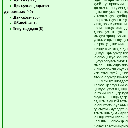
Щапхъэ
(106)
хуей- уэ аракъым ар
Щикъухьащ адыгэр
Ди лъэпкъэгъухэр дэ
дунеижьым
(40)
щымыпсэуми, зэрыа
ягъэлъэгъуэн хуейщ
Щэнхабзэ
(266)
псори зыкъуэзыгъэу
Юбилей
(461)
яIэщ, абы и дежкIэ 
псом щикъухьами. Д
Япэу тыдодзэ
(5)
дызэкъуэзыгъэувэ —
жыхуэтIэращ. АбыкIэ
уакъыхэщыфынущ сы
къэрал ущыпсэуми.
КIэщIу жыпIэмэ, а ди
цIыху цIэрыIуэхэр нэ
къегъэцIыхуа зэрыхъ
щIауэ сегупсысырт. 
мыращ: цIыхуцIэ зиI
и лъагъуэхэш хъуах
хэгъэхьэн хуейщ. Яп
лъэбакъуэхэр иужьр
100-м тчыуэ щIэддза
Кавказыр зэуэным к
цIыхухъухэм ящыщу 
къэзымыгъащIэр куэд
зиужьын щыщIидзэр 
адыгэм я дуней теты
къапщтэмэ. Ауэ абы 
губгъуэм икIуадэрт. 
тэмэм щIыдимыIари 
къыщIытхэмыкIари. 
насыпыншагъэхэр ку
Совет властым иригъ