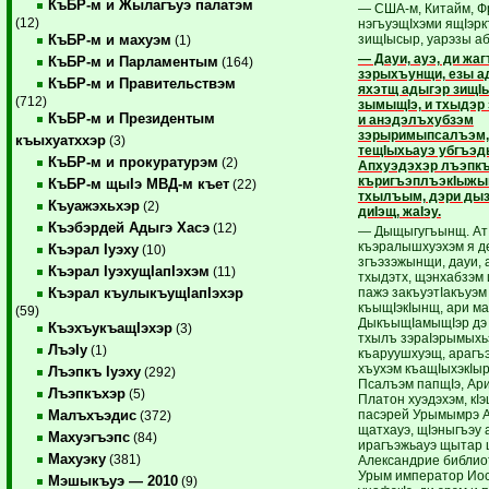
КъБР-м и Жылагъуэ палатэм
— США-м, Китайм, 
(12)
нэгъуэщIхэми ящIэр
зищIысыр, уарэзы аб
КъБР-м и махуэм
(1)
— Дауи, ауэ, ди жа
КъБР-м и Парламентым
(164)
зэрыхъунщи, езы а
КъБР-м и Правительствэм
яхэтщ адыгэр зищI
(712)
зымыщIэ, и тхыдэр
КъБР-м и Президентым
и анэдэлъхубзэм
зэрыримыпсалъэм,
къыхуатххэр
(3)
тещIыхьауэ убгъэд
КъБР-м и прокуратурэм
(2)
Апхуэдэхэр лъэпк
къригъэплъэкIыжын
КъБР-м щыIэ МВД-м къет
(22)
тхылъым, дэри ды
Къуажэхьхэр
(2)
диIэщ, жаIэу.
Къэбэрдей Адыгэ Хасэ
(12)
— Дыщыгугъынщ. АтI
къэралышхуэхэм я д
Къэрал Iуэху
(10)
згъэзэжынщи, дауи, 
Къэрал IуэхущIапIэхэм
(11)
тхыдэтх, щэнхабзэм 
пажэ закъуэтIакъуэм
Къэрал къулыкъущIапIэхэр
къыщIэкIынщ, ари ма
(59)
ДыкъыщIамыщIэр дэ 
КъэхъукъащIэхэр
(3)
тхылъ зэраIэрымыхь
ЛъэIу
(1)
къаруушхуэщ, арагъ
хъухэм къащIыхэкIыр
Лъэпкъ Iуэху
(292)
Псалъэм папщIэ, Ари
Лъэпкъхэр
(5)
Платон хуэдэхэм, кIэ
пасэрей Урымымрэ 
Малъхъэдис
(372)
щатхауэ, щIэныгъэу 
Махуэгъэпс
(84)
ирагъэжьауэ щытар 
Махуэку
(381)
Александрие библио
Урым император Иос
Мэшыкъуэ — 2010
(9)