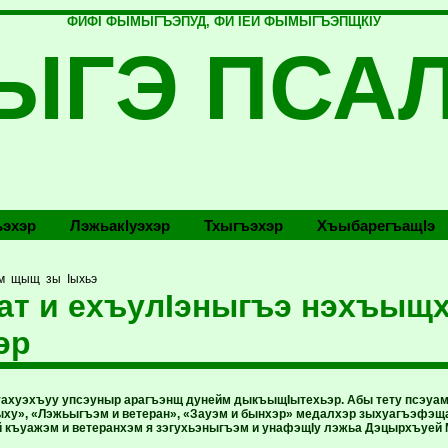
ФИФI ФЫМЫГЪЭПУД, ФИ IЕЙ ФЫМЫГЪЭПЩКIУ
ЫГЭ ПСА
эхэр
Лэжьакlуэхэр
Тхыгъэхэр
Хъыбарегъащlэ
эм щыщ зы Iыхьэ
ат и ехъулIэныгъэ нэхъыщ
эр
уахуэхъуу упсэуныр арагъэнщ дунейм дыкъыщIытехьэр. Абы тету псэуа
цIыху», «Лэжьыгъэм и ветеран», «Зауэм и бынхэр» медалхэр зыхуагъэфэщ
 къуажэм и ветеранхэм я зэгухьэныгъэм и унафэщIу лэжьа Дэцырхъуей М