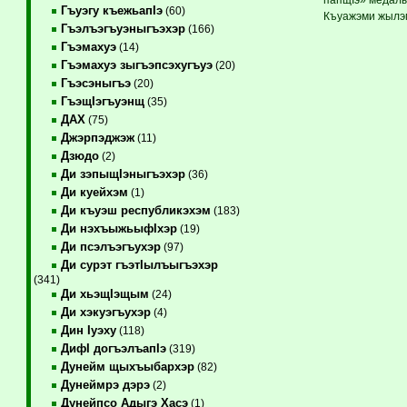
Гъуэгу къежьапIэ
(60)
Къуажэми жылэм
Гъэлъэгъуэныгъэхэр
(166)
Гъэмахуэ
(14)
Гъэмахуэ зыгъэпсэхугъуэ
(20)
Гъэсэныгъэ
(20)
ГъэщIэгъуэнщ
(35)
ДАХ
(75)
Джэрпэджэж
(11)
Дзюдо
(2)
Ди зэпыщIэныгъэхэр
(36)
Ди куейхэм
(1)
Ди къуэш республикэхэм
(183)
Ди нэхъыжьыфIхэр
(19)
Ди псэлъэгъухэр
(97)
Ди сурэт гъэтIылъыгъэхэр
(341)
Ди хьэщIэщым
(24)
Ди хэкуэгъухэр
(4)
Дин Iуэху
(118)
ДифI догъэлъапIэ
(319)
Дунейм щыхъыбархэр
(82)
Дунеймрэ дэрэ
(2)
Дунейпсо Адыгэ Хасэ
(1)