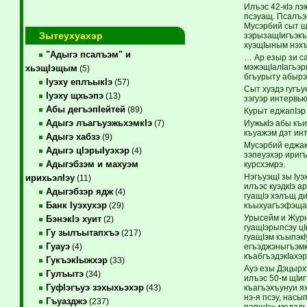
Илъэс 42-кIэ лэ
псэуащ. Псалъэ
Мусэрбий сыт щ
Зытеухуахэр
зэрызащIигъэкъ
хуэщIыным нэхъ
"Адыгэ псалъэм" и
… Ар езыр зи са
мэжэщIалIагъэр
хьэщIэщым
(5)
бгъурыту абырэ
Iуэху еплъыкIэ
(57)
Сыт хуэдэ гугъу
Iуэху щхьэпэ
(13)
зэгуэр интервь
Абы дегъэпIейтей
(89)
Курыт еджапIэр
Адыгэ лъагъуэжьхэмкIэ
ИужькIэ абы къ
(7)
къуажэм дэт ин
Адыгэ хабзэ
(9)
Мусэрбий еджак
Адыгэ цIэрыIуэхэр
(4)
зэпеуэхэр ириг
Адыгэбзэм и махуэм
курсхэмрэ.
НэгъуэщI зы Iу
ирихьэлIэу
(11)
илъэс куэдкIэ а
Адыгэбзэр ядж
(4)
гуащIэ хэлъщ ди
Банк Iуэхухэр
къыхуагъэфэщащ
(29)
Урысейм и Журн
БэнэкIэ хуит
(2)
гуащIэрыпсэу ц
Гу зылъытапхъэ
(217)
гуащIэм къыпэк
Гуауэ
егъэджэныгъэмк
(4)
къабгъэдэкIахэр
ГукъэкIыжхэр
(33)
Ауэ езы Дэцырх
Гулъытэ
(34)
илъэс 50-м щIиг
ГуфIэгъуэ зэхыхьэхэр
къагъэхъунуи ях
(43)
нэ-я псэу, насы
Гъуазджэ
(237)
папщIэ» медал