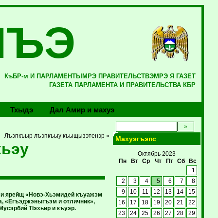
ЛЪЭ
КъБР-м И ПАРЛАМЕНТЫМРЭ ПРАВИТЕЛЬСТВЭМРЭ Я ГАЗЕТ
ГАЗЕТА ПАРЛАМЕНТА И ПРАВИТЕЛЬСТВА КБР
Тхыдэ
Дал Амир и махуэ
Лъэпкъыр лъэпкъыу къыщызэтенэр »
Махуэгъэпс
хьэу
Октябрь 2023
Пн
Вт
Ср
Чт
Пт
Сб
Вс
1
2
3
4
5
6
7
8
9
10
11
12
13
14
15
ми ярейщ «Новэ-Хьэмидей къуажэм
а, «Егъэджэныгъэм и отличник»,
16
17
18
19
20
21
22
усэрбий ТIэхьир и къуэр.
23
24
25
26
27
28
29