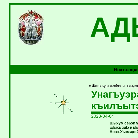
АД
Нэхъыщхь
« Жанхъуэтхьэблэ и тхыд
Унагъуэр
къилъыт
2023-04-04
ЦIыхум сэбэп 
щIыхь зиIэ и 
Новэ-Хьэмидей