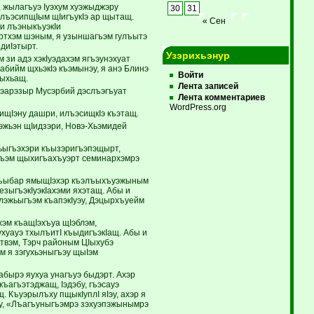
, жылагъуэ Iуэхум хуэжыджэру
30
31
илъэсипщIым щIигъукIэ ар щытащ.
« Сен
 и лъэныкъуэкIи
ртхэм шэным, я узыншагъэм гулъытэ
диIэтырт.
Узэрихьэнур
 зи адэ хэкIуэдахэм ягъэунэхуат
бийм щхьэкIэ къэмынэу, я анэ Блинэ
Войти
ьыхьащ.
Лента записей
хуэарэзыр Мусэрбий дэслъэгъуат
Лента комментариев
WordPress.org
щищIэну дашри, илъэсищкIэ къэтащ.
лэжьэн щIидзэри, Новэ-Хьэмидей
жьыгъэхэри къызэригъэпэщырт,
ныгъэм щыхигъахъуэрт семинархэмрэ
и хъыбар ямыщIэхэр къэлъыхъуэжыным
езыгъэкIуэкIахэми яхэтащ. Абы и
 лэжьыгъэм къапэкIуэу, Дэцырхъуейм
эм къащIэхъуа щIэблэм,
ухуауэ тхылъитI къыдигъэкIащ. Абы и
твэм, Тэрч районым ЦIыхубэ
м я зэгухьэныгъэу щыIэм
бырэ яухуа унагъуэ быдэрт. Ахэр
къагъэтэджащ, Iэдэбу, гъэсауэ
. Къуэрылъху пщыкIуплI яIэу, ахэр я
Iэу, «Лъагъуныгъэмрэ зэхуэпэжынымрэ