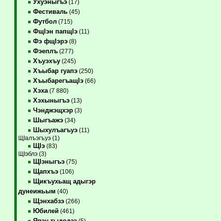
Ухуэныгъэ
(17)
Фестиваль
(45)
Футбол
(715)
ФщIэн папщIэ
(11)
Фэ фщIэрэ
(8)
Фэеплъ
(277)
Хъуэхъу
(245)
Хъыбар гуапэ
(250)
ХъыбарегъащIэ
(66)
Хэха
(7 880)
Хэхыныгъэ
(13)
Чэнджэщхэр
(3)
Шыгъажэ
(34)
Шыхулъагъуэ
(11)
ЩIалъэгъуэ (1)
ЩIэ
(83)
ЩIэблэ (3)
ЩIэныгъэ
(75)
Щапхъэ
(106)
Щикъухьащ адыгэр
дунеижьым
(40)
Щэнхабзэ
(266)
Юбилей
(461)
Япэу тыдодзэ
(5)