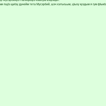
и пщIэ щиIэу дунейм тета Мусэрбий, шэч хэлъкъым, цIыху куэдым я гум фIыкI