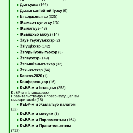
Дыгъуасэ
(166)
ДызыгъэпIейтей Iуэху
(6)
Егъэджэныгъэ
(325)
Жыжьэ-гъунэгъу
(75)
Жылагъуэ
(48)
Жьыщхьэ махуэ
(14)
Зауэ гъуэгуанэхэр
(2)
ЗэIущIэхэр
(142)
ЗэгурыIуэныгъэхэр
(3)
Зэпеуэхэр
(149)
ЗэпыщIэныгъэхэр
(32)
Зэхыхьэхэр
(64)
Кавказ-2020
(1)
Конференцхэр
(16)
КъБР-м и Iэтащхьэ
(258)
КъБР-м и Iэтащхьэмрэ
Правительствэмрэ я пресс-IэухущIапIэм
къызэритамкIэ (18)
КъБР-м и Жылагъуэ палатэм
(12)
КъБР-м и махуэм
(1)
КъБР-м и Парламентым
(164)
КъБР-м и Правительствэм
(712)