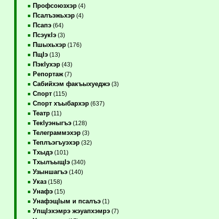
Профсоюзхэр
(4)
Псалъэжьхэр
(4)
Псапэ
(64)
ПсэукIэ
(3)
Пшыхьхэр
(176)
ПщIэ
(13)
ПэкIухэр
(43)
Репортаж
(7)
Сабийхэм факъыхуеджэ
(3)
Спорт
(115)
Спорт хъыбархэр
(637)
Театр
(11)
ТекIуэныгъэ
(128)
Телеграммэхэр
(3)
Теплъэгъуэхэр
(32)
Тхыдэ
(101)
ТхылъыщIэ
(340)
Узыншагъэ
(140)
Указ
(158)
Унафэ
(15)
УнафэщIым и псалъэ
(1)
УпщIэхэмрэ жэуапхэмрэ
(7)