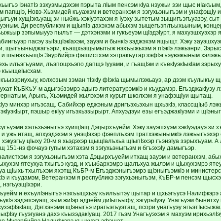
жьыгъэ IэнатIэ зэхуэмыдэхэм пэрыта лIым пенсэм кIуа нэужьи зэи щыс иIакъым
м папщIэ, Новэ-Хьэмидей къуажэм и ветеранхэм я зэгухьэныгъэм и унафэщIу 
ыгъуи хущIэкъуащ зи ныбжь хэкIуэтахэм я Iуэху зытетым зыщигъэгъуазэу, сыт
уэным. Ди республикэм и щIыпIэ дахэхэм абыхэм зыщегъэплъыхьыным, конце
ыжьыр зэпымыууэ пылът — дэтхэнэми и гукъеуэм щIэдэIурт, я махуэшхуэхэр я
биигъуэр пасэу зыIэщIэкIахэм, зауэм и бынкIэ зэджэхэм ящыщт. Хэку зауэшхуэм
и, щыгъыныджагъэри, къащхьэщымытыж нэхъыжьхэм я пIэкIэ лэжьэнри. Зэрыса
 и шынэхъыщIэ Заурбийрэ фашистхэм зэтракъутар зэфIэгъэувэжыным хэлэж
ехь илъэгъуами, лъэпощхьэпо дапщэ Iууами, и гъащIэм и къекIуэкIыкIам зэры
ю къыщеIысхам.
 къызэриухыу, колхозым зэман тIэкIу фIэкIа щымылэжьауэ, ар дзэм къулыкъу 
иухат КъБКъУ-м адыгэбзэмрэ адыгэ литературэмкIэ и къудамэр. ЕгъэджакIуэу 
тернатым, Арыкъ, Хьэмидей жылэхэм я курыт школхэм я унафэщIуи щытащ.
Iуэ минхэр игъэсащ. Сабийхэр еджэным дригъэхьэхын щхьэкIэ, классщIыб лэ
ъэкIуэкIырт, пэшыр екIуу игъэхьэзырырт. Апхуэдэуи езы егъэджакIуэми и щIэ
эхугъуэми хэлъхьэныгъэ хуищIащ Дэцырхъуейм. Хэку зауэшхуэм хэкIуэдауэ з
р и ужь итащ, апхуэдэхэм я унэцIэхэр фэеплъхэм тратхэжынымкIэ лэжьыгъэхэр 
 хэкуэгъу цIыху 20-м я хьэдэхэр щыщIалъхьа щIыпIэхэр гъэнэIуа зэрыхъуам. А
 151-нэ фочауэ гупым хэтахэм я зэгухьэныгъэм и бгъэхэIу дамыгъэр.
алистхэм я зэгухьэныгъэм хэта Дэцырхъуейм итхащ зауэм и ветеранхэм, абых
Iыхухэм ятеухуа тхыгъэ куэд, и хъыбархэмрэ щалъхуа жылэм и цIыхухэмрэ яте
Iуа щIыхь тхылъхэм яхэтщ КъБР-м Егъэджэныгъэмрэ щIэныгъэмкIэ и министерс
Iэ и къудамэм, Ветеранхэм я республикэ зэгухьэныгъэм, КъБР-м пенсэм щысхэ
, нэгъуэщIхэри.
ъуейм и ехъулIэныгъэ нэхъыщхьэу къилъытэу щытар и щхьэгъусэ Налифкэрэ а
ъукIэ зэдэпсэуащ, зым жиIэр адрейм диIыгъыфу, зэгурыIуэу. Унагъуэм бынитху 
узэфIэкIащ. Дэтхэнэми щIэныгъэ ирагъэгъуэтащ, псори унагъуэу ягъэтIысыжащ
пыфIэу гъуэгуанэ дахэ къызэдакIуащ. 2017 гъэм Унагъуэхэм я махуэм ирихьэл
ыр Мусэрбийрэ Налифкэрэ къыхуагъэфэщат.