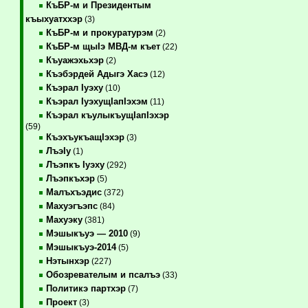
КъБР-м и Президентым
къыхуатххэр
(3)
КъБР-м и прокуратурэм
(2)
КъБР-м щыIэ МВД-м къет
(22)
Къуажэхьхэр
(2)
Къэбэрдей Адыгэ Хасэ
(12)
Къэрал Iуэху
(10)
Къэрал IуэхущIапIэхэм
(11)
Къэрал къулыкъущIапIэхэр
(59)
КъэхъукъащIэхэр
(3)
ЛъэIу
(1)
Лъэпкъ Iуэху
(292)
Лъэпкъхэр
(5)
Малъхъэдис
(372)
Махуэгъэпс
(84)
Махуэку
(381)
Мэшыкъуэ — 2010
(9)
Мэшыкъуэ-2014
(5)
Нэтынхэр
(227)
Обозревателым и псалъэ
(33)
Политикэ партхэр
(7)
Проект
(3)