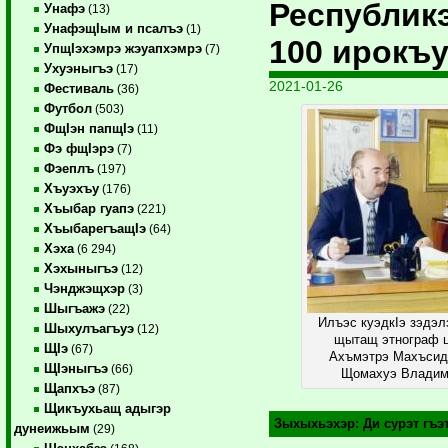
Республик
Унафэ
(13)
УнафэщIым и псалъэ
(1)
100 ирокъ
УпщIэхэмрэ жэуапхэмрэ
(7)
Ухуэныгъэ
(17)
2021-01-26
Фестиваль
(36)
Футбол
(503)
ФщIэн папщIэ
(11)
Фэ фщIэрэ
(7)
Фэеплъ
(197)
Хъуэхъу
(176)
Хъыбар гуапэ
(221)
ХъыбарегъащIэ
(64)
Хэха
(6 294)
Хэхыныгъэ
(12)
Чэнджэщхэр
(3)
Шыгъажэ
(22)
Илъэс куэдкIэ зэдэ
Шыхулъагъуэ
(12)
щытащ этнограф ц
ЩIэ
(67)
Ахъмэтрэ Махъсид
ЩIэныгъэ
(66)
Щомахуэ Владими
Щапхъэ
(87)
Щикъухьащ адыгэр
Зыхыхьэхэр:
Ди сурэт гъ
дунеижьым
(29)