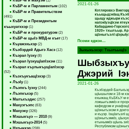
КъБР-м и махуэм
(1)
2021-01-26
КъБР-м и Парламентым
(102)
Котляровхэ Виктор
КъБР-м и Правительствэм
къыщыдэкIащ Къэб
(491)
щыщу иджыри къэс
КъБР-м и Президентым
напэкIуэцIхэм ятеу
Кабардино-Горского
къыхуатххэр
(1)
1920» тхылъыр. Ар 
КъБР-м и прокуратурэм
(2)
щIэныгъэлI цIэрыIу
КъБР-м щыIэ МВД-м къет
(17)
Псоми еджэн…
Къуажэхьхэр
(2)
Къэбэрдей Адыгэ Хасэ
(12)
Зыхыхьэхэр:
ТхылъыщIэ
Къэрал Iуэху
(8)
Шыбзыхъуэ
Къэрал IуэхущIапIэхэм
(11)
Къэрал къулыкъущIапIэхэр
Джэрий Iэ
(52)
КъэхъукъащIэхэр
(3)
ЛъэIу
(1)
2021-01-26
Лъэпкъ Iуэху
(244)
Къэбэрдей-Балъкъэр
Лъэпкъхэр
(5)
щIышылэм и 18-м хэ
ехыжащ КъБКъУ-м е
Малъхъэдис
(257)
лэжьыгъэмкIэ и прор
Махуэгъэпс
(63)
кафедрэм и унафэщI
щIэныгъэхэм я докт
Махуэку
(326)
и къуэр. IэщIагъэлI
Мэшыкъуэ — 2010
(9)
щIэныгъэмкIэ, цIыху
етынымкIэ щIыхь зиI
Мэшыкъуэ-2014
(5)
Республикэм щIэныгъ
Нэтынхэр
(208)