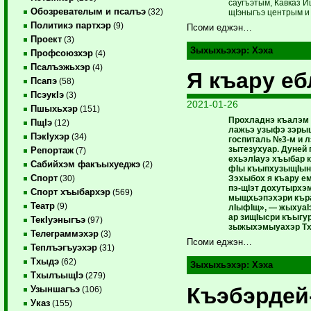
саугъэтым, Кавказ 
Обозревателым и псалъэ
(32)
щIэныгъэ центрым и 
Политикэ партхэр
(9)
Псоми еджэн…
Проект
(3)
Зыхыхьэхэр:
Хэха
Профсоюзхэр
(4)
Псалъэжьхэр
(4)
Я къару е
Псапэ
(58)
ПсэукIэ
(3)
2021-01-26
Пшыхьхэр
(151)
Прохладнэ къалэм
ПщIэ
(12)
лажьэ узыфэ зэрыц
ПэкIухэр
(34)
госпиталь №3-м и 
зытезухуар. Дуней
Репортаж
(7)
ехьэлIауэ хъыбар к
Сабийхэм факъыхуеджэ
(2)
фIы къыпхузыщIын
Спорт
Зэхыбох я къару 
(30)
пэ-щIэт дохутырхэ
Спорт хъыбархэр
(569)
мыщхьэпэхэри къра
Театр
(9)
лIыфIщ», — жыхуаI
ар зищIысри къыгу
ТекIуэныгъэ
(97)
зыжыхэмыуахэр Тх
Телеграммэхэр
(3)
Псоми еджэн…
Теплъэгъуэхэр
(31)
Тхыдэ
(62)
Зыхыхьэхэр:
Хэха
ТхылъыщIэ
(279)
Къэбэрдей
Узыншагъэ
(106)
Указ
(155)