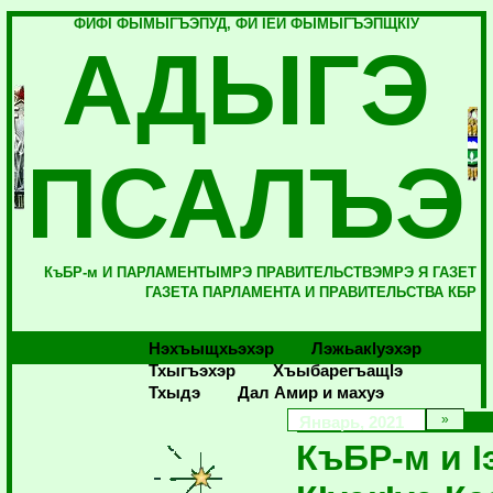
ФИФI ФЫМЫГЪЭПУД, ФИ IЕЙ ФЫМЫГЪЭПЩКIУ
АДЫГЭ
ПСАЛЪЭ
КъБР-м И ПАРЛАМЕНТЫМРЭ ПРАВИТЕЛЬСТВЭМРЭ Я ГАЗЕТ
ГАЗЕТА ПАРЛАМЕНТА И ПРАВИТЕЛЬСТВА КБР
Нэхъыщхьэхэр
Лэжьакlуэхэр
Тхыгъэхэр
Хъыбарегъащlэ
Тхыдэ
Дал Амир и махуэ
Январь, 2021
КъБР-м и I