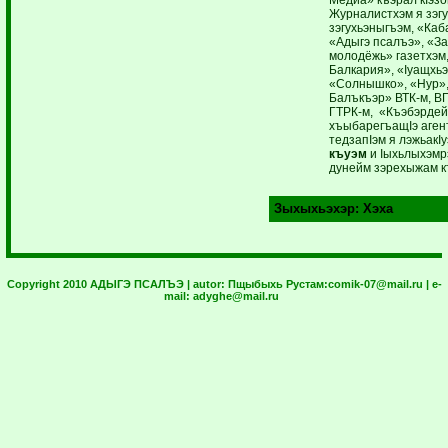
Журналистхэм я зэгу
зэгухьэныгъэм, «Ка
«Адыгэ псалъэ», «За
молодёжь» газетхэм
Балкария», «Iуащхьэ
«Солнышко», «Нур»,
Балъкъэр» ВТК-м, В
ГТРК-м, «Къэбэрдей
хъыбарегъащIэ аген
тедзапIэм я лэжьакI
къуэм
и Iыхьлыхэмрэ
дунейм зэрехыжам к
Зыхыхьэхэр:
Хэха
Copyright 2010 АДЫГЭ ПСАЛЪЭ | autor:
Пщыбыхь Рустам:
comik-07@mail.ru
| e-
mail:
adyghe@mail.ru