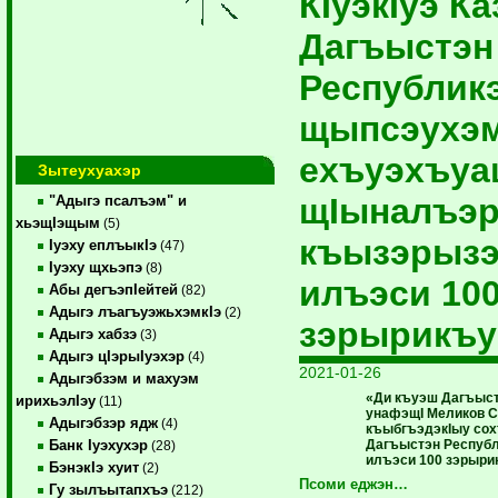
КIуэкIуэ Ка
Дагъыстэн
Республик
щыпсэухэ
ехъуэхъуа
Зытеухуахэр
щIыналъэ
"Адыгэ псалъэм" и
хьэщIэщым
(5)
къызэрызэ
Iуэху еплъыкIэ
(47)
Iуэху щхьэпэ
(8)
илъэси 10
Абы дегъэпIейтей
(82)
Адыгэ лъагъуэжьхэмкIэ
(2)
зэрырикъу
Адыгэ хабзэ
(3)
Адыгэ цIэрыIуэхэр
(4)
2021-01-26
Адыгэбзэм и махуэм
«Ди къуэш Дагъыс
ирихьэлIэу
(11)
унафэщI Меликов С
Адыгэбзэр ядж
(4)
къыбгъэдэкIыу сох
Дагъыстэн Респуб
Банк Iуэхухэр
(28)
илъэси 100 зэрыри
БэнэкIэ хуит
(2)
Псоми еджэн…
Гу зылъытапхъэ
(212)