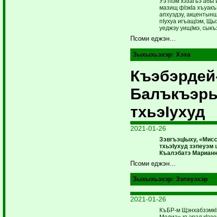
Уэ пIэм хэзагъэ абы
мазищ фIэкIа хъуакъ
апхуэдэу, акцентынш
пIухуа игъащIэм, Щ
уеджэу уищIмэ, сыкъ
Псоми еджэн…
Зыхыхьэхэр:
Хэха
Къэбэрдей
Балъкъэ
тхьэIухуд
2021-01-26
ЗэвгъэцIыху, «Мис
тхьэIухуд зэпеуэм
Къалэбатэ Марианн
Псоми еджэн…
Зыхыхьэхэр:
Зэпеуэхэр
2021-01-26
КъБР-м ЩэнхабзэмкI
Медиа» къэрал кIэзо