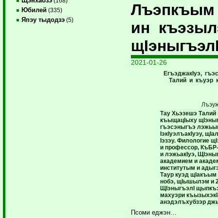
Щэнхабзэ
(168)
Лъэпкъым
Юбилей
(335)
Япэу тыдодзэ
(5)
ин къэзы
щIэныгъэл
2021-01-26
ЕгъэджакIуэ, гъэ
Талий и къуэр 
Лъэуж
Тау Хьэзешэ Талий
къыщацIыху щIэныг
гъэсэныгъэ лэжьы
IэкIуэлъакIуэу, щIа
Iэзэу. Филологие щ
и профессор, КъБР
и лэжьакIуэ, ЩIэн
академием и акаде
институтым и адыг
Таур куэд щIакъым
нобэ, щIышылэм и 2
ЩIэныгъэлI щыпкъэ
махуэри къызыхэкI
анэдэлъхубзэр дж
Псоми еджэн…