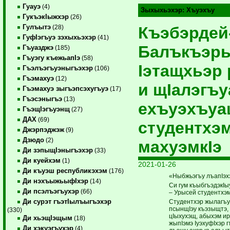
Гуауэ
(4)
Зыхыхьэхэр:
Хъуэхъу
ГукъэкIыжхэр
(26)
Гулъытэ
Къэбэрдей
(28)
ГуфIэгъуэ зэхыхьэхэр
(41)
Балъкъэр
Гъуазджэ
(185)
Гъуэгу къежьапIэ
(58)
Iэтащхьэр
Гъэлъэгъуэныгъэхэр
(106)
Гъэмахуэ
(12)
и щIалэгъ
Гъэмахуэ зыгъэпсэхугъуэ
(17)
Гъэсэныгъэ
(13)
ехъуэхъуа
ГъэщIэгъуэнщ
(27)
ДАХ
(69)
студентхэм
Джэрпэджэж
(9)
Дзюдо
(2)
махуэмкIэ
Ди зэпыщIэныгъэхэр
(33)
Ди куейхэм
(1)
2021-01-26
Ди къуэш республикэхэм
(176)
«Ныбжьэгъу лъапIэх
Ди нэхъыжьыфIхэр
(14)
Си гум къыбгъэдэкIы
Ди псэлъэгъухэр
(66)
– Урысей студентхэм
Ди сурэт гъэтIылъыгъэхэр
Студентхэр жылагъу
псынщIэу къэзыщтэ, 
(330)
цIыхухэщ, абыхэм ир
Ди хьэщIэщым
(18)
жыпIэмэ IуэхуфIхэр
Ди хэкуэгъухэр
(4)