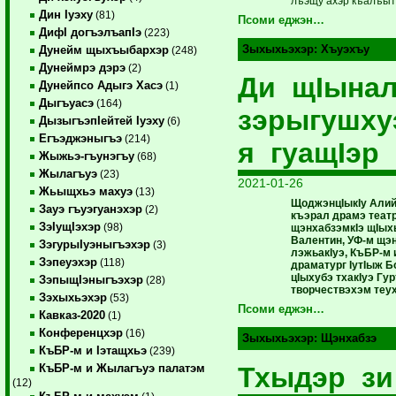
лъэщу ахэр къалъыт
Дин Iуэху
(81)
Псоми еджэн…
ДифI догъэлъапIэ
(223)
Зыхыхьэхэр:
Хъуэхъу
Дунейм щыхъыбархэр
(248)
Дунеймрэ дэрэ
(2)
Ди щIына
Дунейпсо Адыгэ Хасэ
(1)
Дыгъуасэ
(164)
зэрыгушху
ДызыгъэпIейтей Iуэху
(6)
Егъэджэныгъэ
(214)
я гуащIэр
Жыжьэ-гъунэгъу
(68)
Жылагъуэ
(23)
2021-01-26
Жьыщхьэ махуэ
(13)
ЩоджэнцIыкIу Алий
Зауэ гъуэгуанэхэр
(2)
къэрал драмэ теат
ЗэIущIэхэр
(98)
щэнхабзэмкIэ щIыхь
Валентин, УФ-м щэн
ЗэгурыIуэныгъэхэр
(3)
лэжьакIуэ, КъБР-м и
Зэпеуэхэр
(118)
драматург IутIыж Бо
цIыхубэ тхакIуэ Гу
ЗэпыщIэныгъэхэр
(28)
творчествэхэм теух
Зэхыхьэхэр
(53)
Псоми еджэн…
Кавказ-2020
(1)
Конференцхэр
(16)
Зыхыхьэхэр:
Щэнхабзэ
КъБР-м и Iэтащхьэ
(239)
Тхыдэр зи
КъБР-м и Жылагъуэ палатэм
(12)