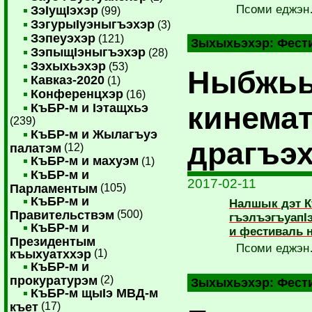
Псоми еджэ
ЗэIущIэхэр
(99)
ЗэгурыIуэныгъэхэр
(3)
Зэпеуэхэр
(121)
Зыхыхьэхэр:
Фест
ЗэпыщIэныгъэхэр
(28)
Зэхыхьэхэр
(53)
Ныбжьы
Кавказ-2020
(1)
Конференцхэр
(16)
кинема
КъБР-м и Iэтащхьэ
(239)
КъБР-м и Жылагъуэ
драгъэ
палатэм
(12)
КъБР-м и махуэм
(1)
КъБР-м и
2017-02-11
Парламентым
(105)
КъБР-м и
Налшык дэт К
Правительствэм
(500)
гъэлъэгъуапI
КъБР-м и
и фестиваль 
Президентым
Псоми еджэ
къыхуатххэр
(1)
КъБР-м и
прокуратурэм
(2)
Зыхыхьэхэр:
Фест
КъБР-м щыIэ МВД-м
къет
(17)