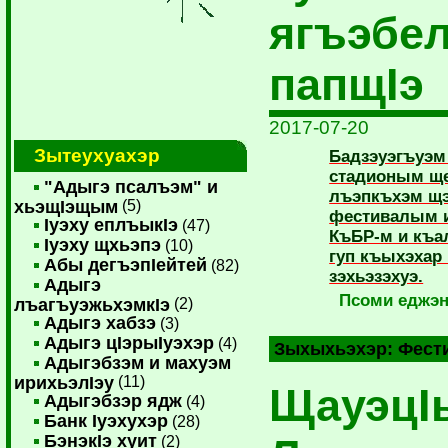
ягъэбе
папщIэ
2017-07-20
Зытеухуахэр
Бадзэуэгъуэм 
стадионым ще
"Адыгэ псалъэм" и
лъэпкъхэм щэ
хьэщIэщым
(5)
фестивалым и
Iуэху еплъыкIэ
(47)
КъБР-м и къа
Iуэху щхьэпэ
(10)
гуп къыхэхар
Абы дегъэпIейтей
(82)
зэхьэзэхуэ.
Адыгэ
Псоми еджэ
лъагъуэжьхэмкIэ
(2)
Адыгэ хабзэ
(3)
Адыгэ цIэрыIуэхэр
(4)
Зыхыхьэхэр:
Фест
Адыгэбзэм и махуэм
ирихьэлIэу
(11)
ЩауэцI
Адыгэбзэр ядж
(4)
Банк Iуэхухэр
(28)
БэнэкIэ хуит
(2)