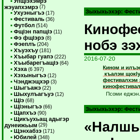
УпщIэхэмрэ
жэуапхэмрэ
(7)
Зыхыхьэхэр:
Фест
Ухуэныгъэ
(17)
Фестиваль
(36)
Кинофе
Футбол
(514)
ФщIэн папщIэ
(11)
Фэ фщIэрэ
(8)
нобэ з
Фэеплъ
(204)
Хъуэхъу
(181)
Хъыбар гуапэ
(222)
2016-07-20
ХъыбарегъащIэ
(64)
Кином и илъ
Хэха
(6 397)
къалэм щокIу
Хэхыныгъэ
(12)
фестивалхэм 
Чэнджэщхэр
(3)
кинофестива
Шыгъажэ
(22)
Шыхулъагъуэ
Псоми еджэ
(12)
ЩIэ
(68)
ЩIэныгъэ
(66)
Зыхыхьэхэр:
Фест
Щапхъэ
(90)
Щикъухьащ адыгэр
«Налшы
дунеижьым
(29)
Щэнхабзэ
(171)
Юбилей
(348)