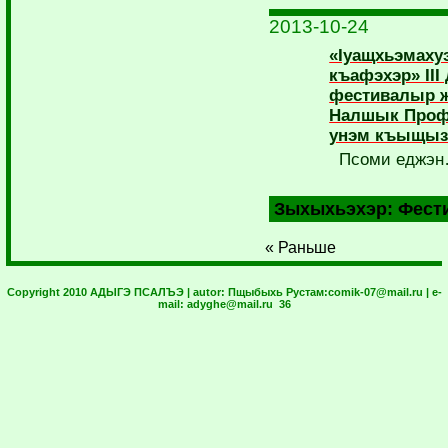
2013-10-24
«Iуащхьэмаху
къафэхэр» III
фестивалыр ж
Налшык Проф
унэм къыщызэ
Псоми еджэ
Зыхыхьэхэр:
Фест
« Раньше
Copyright 2010 АДЫГЭ ПСАЛЪЭ | autor:
Пщыбыхь Рустам:
comik-07@mail.ru
| e-
mail:
adyghe@mail.ru
36