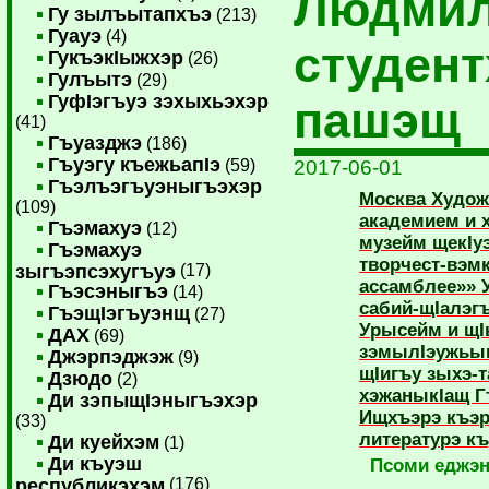
Людмил
Гу зылъытапхъэ
(213)
Гуауэ
(4)
студент
ГукъэкIыжхэр
(26)
Гулъытэ
(29)
ГуфIэгъуэ зэхыхьэхэр
пашэщ
(41)
Гъуазджэ
(186)
Гъуэгу къежьапIэ
(59)
2017-06-01
Гъэлъэгъуэныгъэхэр
Москва Худож
(109)
академием и 
Гъэмахуэ
(12)
музейм щекIу
Гъэмахуэ
творчест-вэм
зыгъэпсэхугъуэ
(17)
ассамблее»» 
Гъэсэныгъэ
(14)
сабий-щIалэг
ГъэщIэгъуэнщ
(27)
Урысейм и щ
ДАХ
(69)
зэмылIэужьыг
Джэрпэджэж
(9)
щIигъу зыхэ-
Дзюдо
(2)
хэжаныкIащ Г
Ди зэпыщIэныгъэхэр
Ищхъэрэ къэр
(33)
литературэ къ
Ди куейхэм
(1)
Ди къуэш
Псоми еджэ
республикэхэм
(176)