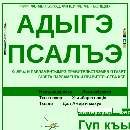
ФИФI ФЫМЫГЪЭПУД, ФИ IЕЙ ФЫМЫГЪЭПЩКIУ
АДЫГЭ
ПСАЛЪЭ
КъБР-м И ПАРЛАМЕНТЫМРЭ ПРАВИТЕЛЬСТВЭМРЭ Я ГАЗЕТ
ГАЗЕТА ПАРЛАМЕНТА И ПРАВИТЕЛЬСТВА КБР
Нэхъыщхьэхэр
Лэжьакlуэхэр
Тхыгъэхэр
Хъыбарегъащlэ
Тхыдэ
Дал Амир и махуэ
Зытеухуар 'Фес
Гуп къ