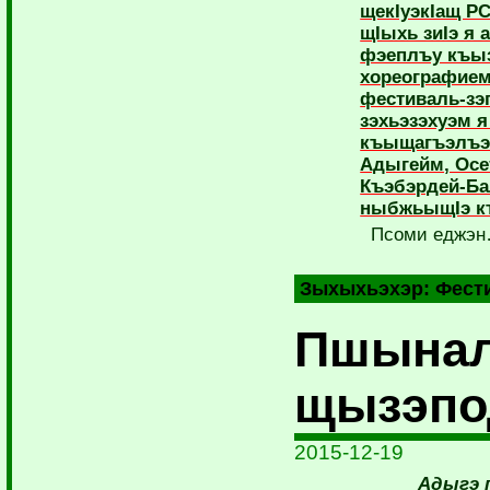
щекIуэкIащ 
щIыхь зиIэ я
фэеплъу къы
хореографием
фестиваль-зэп
зэхьэзэхуэм я
къыщагъэлъэ
Адыгейм, Осе
Къэбэрдей-Б
ныбжьыщIэ къ
Псоми еджэ
Зыхыхьэхэр:
Фест
Пшынал
щызэпо
2015-12-19
Адыгэ 