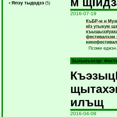
м щIид
Япэу тыдодзэ
(5)
2016-07-19
КъБР-м и Муз
иIэ утыкум щэ
къыщызэIуах
фестивалхэм 
кинофестива
Псоми еджэ
Зыхыхьэхэр:
Фест
Къэзыц
щытахэм
илъщ
2016-04-09