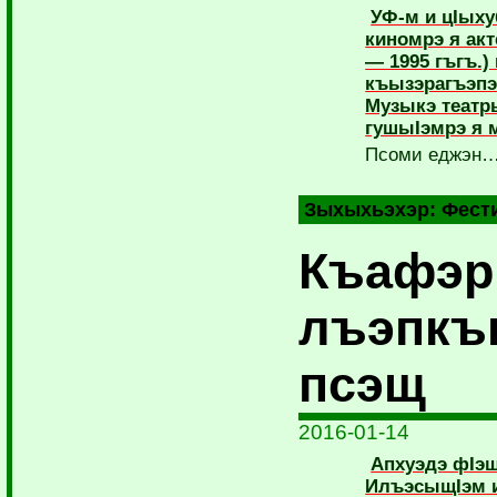
УФ-м и цIыху
киномрэ я акт
— 1995 гъгъ.) 
къызэрагъэп
Музыкэ теат
гушыIэмрэ я 
Псоми еджэн
Зыхыхьэхэр:
Фест
Къафэр
лъэпкъ
псэщ
2016-01-14
Апхуэдэ фIэщ
ИлъэсыщIэм 