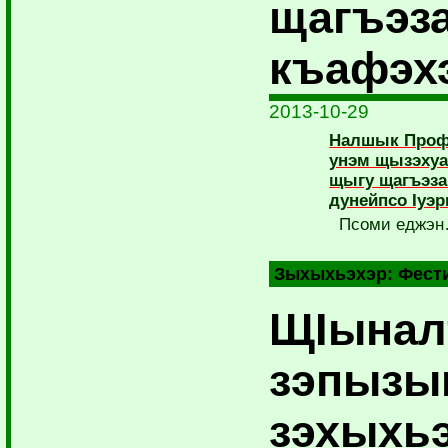
щагъэз
къафэх
2013-10-29
Налшык Проф
унэм щызэ­ху
щыгу щагъэзащ
дунейпсо Iуэ
Псоми еджэ
Зыхыхьэхэр:
Фест
ЩIынал
зэпызы
зэхыхь