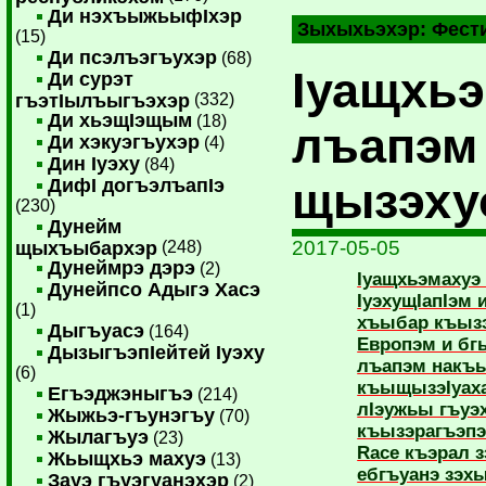
Ди нэхъыжьыфIхэр
Зыхыхьэхэр:
Фест
(15)
Ди псэлъэгъухэр
(68)
Iуащхьэ
Ди сурэт
гъэтIылъыгъэхэр
(332)
Ди хьэщIэщым
(18)
лъапэм
Ди хэкуэгъухэр
(4)
Дин Iуэху
(84)
щызэху
ДифI догъэлъапIэ
(230)
Дунейм
2017-05-05
щыхъыбархэр
(248)
Дунеймрэ дэрэ
(2)
Iуащхьэмахуэ
Дунейпсо Адыгэ Хасэ
IуэхущIапIэм
(1)
хъыбар къызэ
Дыгъуасэ
(164)
Европэм и б
ДызыгъэпIейтей Iуэху
лъапэм накъы
(6)
къыщызэIуах
Егъэджэныгъэ
(214)
лIэужьы гъуэ
Жыжьэ-гъунэгъу
(70)
къызэрагъэпэ
Жылагъуэ
(23)
Race къэрал 
Жьыщхьэ махуэ
(13)
ебгъуанэ зэх
Зауэ гъуэгуанэхэр
(2)