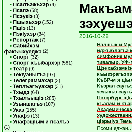
Макъам
Псалъэжьхэр
(4)
Псапэ
(58)
ПсэукIэ
(3)
зэхуеш
Пшыхьхэр
(152)
ПщIэ
(13)
ПэкIухэр
(34)
2016-10-28
Репортаж
(7)
Налшык и Муз
Сабийхэм
иджыблагъэ 
факъыхуеджэ
(2)
симфоние муз
Спорт
(32)
тивалыр. УФ-
Спорт хъыбархэр
(581)
ЩэнхабзэмкIэ
Театр
(9)
къызэрагъэп
ТекIуэныгъэ
(97)
КъБР-м я цIых
Телеграммэхэр
(3)
Къэрал саугъ
Теплъэгъуэхэр
(31)
зезыхьэ саугъ
Тхыдэ
(64)
Петербург щIы
ТхылъыщIэ
(285)
къалэм и къэ
Узыншагъэ
(107)
Академическэ
Указ
(155)
художественн
Унафэ
(13)
цIэрыIуэ Тем
УнафэщIым и псалъэ
(1)
Псоми еджэн