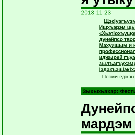
2013-11-23
ЩэкIуэгъуэм
Ищхъэрэм щы
«ХьэтIохъущок
дунейпсо тво
Махуищым и к
профессионал
иджырей гъуа
зылъагъухэмр
IэдакъэщIэкIх
Псоми еджэ
Зыхыхьэхэр:
Фест
Дунейп
мардэм