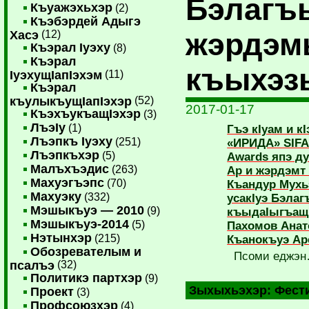
Бэлагъ
Къуажэхьхэр
(2)
Къэбэрдей Адыгэ
жэрдэм
Хасэ
(12)
Къэрал Iуэху
(8)
Къэрал
къыхэз
IуэхущIапIэхэм
(11)
Къэрал
къулыкъущIапIэхэр
(52)
2017-01-17
КъэхъукъащIэхэр
(3)
ЛъэIу
(1)
Гъэ кIуам и к
Лъэпкъ Iуэху
(251)
«ИРИДА» SIFA 
Лъэпкъхэр
(5)
Awards япэ д
Малъхъэдис
(263)
Ар и жэрдэмт 
Махуэгъэпс
(70)
Къандур Мухь
Махуэку
(332)
усакIуэ Бэлаг
Мэшыкъуэ — 2010
(9)
къыдаIыгъащ 
Мэшыкъуэ-2014
(5)
Пахомов Анат
Нэтынхэр
(215)
Къанокъуэ Ар
Обозревателым и
Псоми еджэ
псалъэ
(32)
Политикэ партхэр
(9)
Зыхыхьэхэр:
Фест
Проект
(3)
Профсоюзхэр
(4)