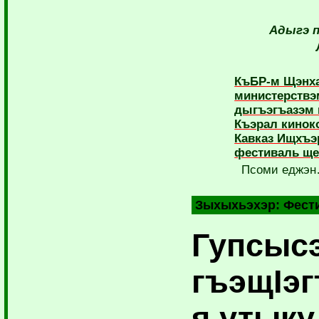
Адыгэ п
КъБР-м Щэнха
министерствэ
дыгъэгъазэм 
Къэрал кинок
Кавказ Ищхъэ
фестиваль ще
Псоми еджэ
Зыхыхьэхэр:
Фест
Гупсыс
гъэщIэ
я утыку