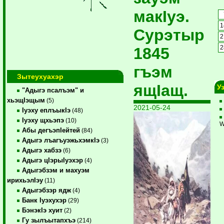
макIуэ.
1
Сурэтыр
2
1845
2
гъэм
Зытеухуахэр
ящIащ.
У
"Адыгэ псалъэм" и
хьэщIэщым
(5)
2021-05-24
Iуэху еплъыкIэ
(48)
Iуэху щхьэпэ
(10)
W
Абы дегъэпIейтей
(84)
Адыгэ лъагъуэжьхэмкIэ
(3)
Адыгэ хабзэ
(6)
Адыгэ цIэрыIуэхэр
(4)
Адыгэбзэм и махуэм
ирихьэлIэу
(11)
Адыгэбзэр ядж
(4)
Банк Iуэхухэр
(29)
БэнэкIэ хуит
(2)
Гу зылъытапхъэ
(214)