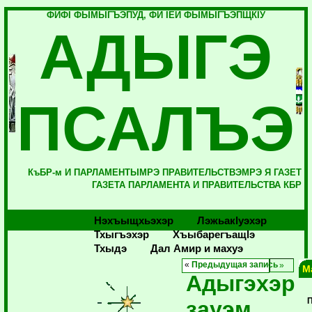
ФИФI ФЫМЫГЪЭПУД, ФИ IЕЙ ФЫМЫГЪЭПЩКIУ
АДЫГЭ
ПСАЛЪЭ
КъБР-м И ПАРЛАМЕНТЫМРЭ ПРАВИТЕЛЬСТВЭМРЭ Я ГАЗЕТ
ГАЗЕТА ПАРЛАМЕНТА И ПРАВИТЕЛЬСТВА КБР
Нэхъыщхьэхэр
Лэжьакlуэхэр
Тхыгъэхэр
Хъыбарегъащlэ
Тхыдэ
Дал Амир и махуэ
«
Предыдущая запись
М
Адыгэхэр
зауэм