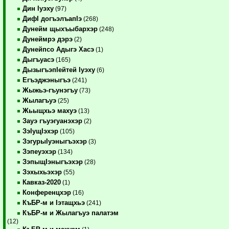
Дин Iуэху
(97)
ДифI догъэлъапIэ
(268)
Дунейм щыхъыбархэр
(248)
Дунеймрэ дэрэ
(2)
Дунейпсо Адыгэ Хасэ
(1)
Дыгъуасэ
(165)
ДызыгъэпIейтей Iуэху
(6)
Егъэджэныгъэ
(241)
Жыжьэ-гъунэгъу
(73)
Жылагъуэ
(25)
Жьыщхьэ махуэ
(13)
Зауэ гъуэгуанэхэр
(2)
ЗэIущIэхэр
(105)
ЗэгурыIуэныгъэхэр
(3)
Зэпеуэхэр
(134)
ЗэпыщIэныгъэхэр
(28)
Зэхыхьэхэр
(55)
Кавказ-2020
(1)
Конференцхэр
(16)
КъБР-м и Iэтащхьэ
(241)
КъБР-м и Жылагъуэ палатэм
(12)