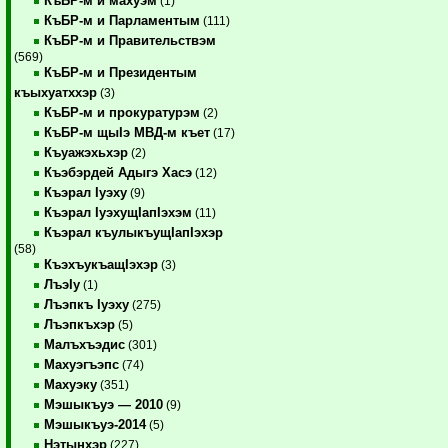
КъБР-м и махуэм
(1)
КъБР-м и Парламентым
(111)
КъБР-м и Правительствэм
(569)
КъБР-м и Президентым
къыхуатххэр
(3)
КъБР-м и прокуратурэм
(2)
КъБР-м щыIэ МВД-м къет
(17)
Къуажэхьхэр
(2)
Къэбэрдей Адыгэ Хасэ
(12)
Къэрал Iуэху
(9)
Къэрал IуэхущIапIэхэм
(11)
Къэрал къулыкъущIапIэхэр
(58)
КъэхъукъащIэхэр
(3)
ЛъэIу
(1)
Лъэпкъ Iуэху
(275)
Лъэпкъхэр
(5)
Малъхъэдис
(301)
Махуэгъэпс
(74)
Махуэку
(351)
Мэшыкъуэ — 2010
(9)
Мэшыкъуэ-2014
(5)
Нэтынхэр
(227)