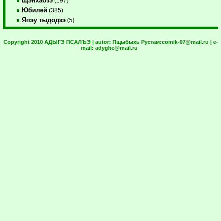
Щэнхабзэ
(197)
Юбилей
(385)
Япэу тыдодзэ
(5)
Copyright 2010 АДЫГЭ ПСАЛЪЭ | autor:
Пщыбыхь Рустам:
comik-07@mail.ru
| e-
mail:
adyghe@mail.ru