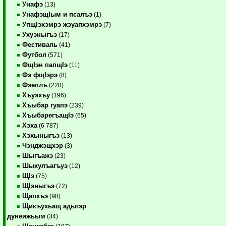
Унафэ
(13)
УнафэщIым и псалъэ
(1)
УпщIэхэмрэ жэуапхэмрэ
(7)
Ухуэныгъэ
(17)
Фестиваль
(41)
Футбол
(571)
ФщIэн папщIэ
(11)
Фэ фщIэрэ
(8)
Фэеплъ
(228)
Хъуэхъу
(196)
Хъыбар гуапэ
(239)
ХъыбарегъащIэ
(65)
Хэха
(6 787)
Хэхыныгъэ
(13)
Чэнджэщхэр
(3)
Шыгъажэ
(23)
Шыхулъагъуэ
(12)
ЩIэ
(75)
ЩIэныгъэ
(72)
Щапхъэ
(98)
Щикъухьащ адыгэр
дунеижьым
(34)