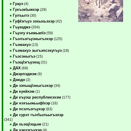
Гуауэ
(4)
ГукъэкIыжхэр
(29)
Гулъытэ
(30)
ГуфIэгъуэ зэхыхьэхэр
(42)
Гъуазджэ
(204)
Гъуэгу къежьапIэ
(59)
Гъэлъэгъуэныгъэхэр
(125)
Гъэмахуэ
(13)
Гъэмахуэ зыгъэпсэхугъуэ
(18)
Гъэсэныгъэ
(15)
ГъэщIэгъуэнщ
(31)
ДАХ
(69)
Джэрпэджэж
(9)
Дзюдо
(2)
Ди зэпыщIэныгъэхэр
(34)
Ди куейхэм
(1)
Ди къуэш республикэхэм
(177)
Ди нэхъыжьыфIхэр
(16)
Ди псэлъэгъухэр
(83)
Ди сурэт гъэтIылъыгъэхэр
(341)
Ди хьэщIэщым
(21)
Ди хэкуэгъухэр
(4)