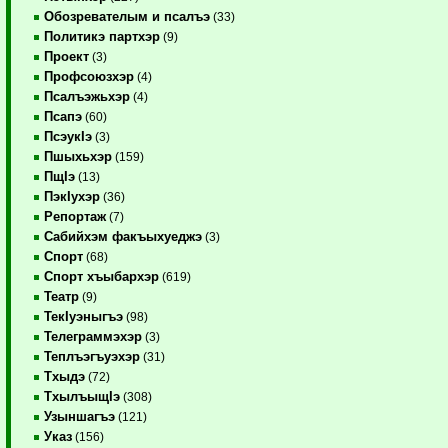
Обозревателым и псалъэ
(33)
Политикэ партхэр
(9)
Проект
(3)
Профсоюзхэр
(4)
Псалъэжьхэр
(4)
Псапэ
(60)
ПсэукIэ
(3)
Пшыхьхэр
(159)
ПщIэ
(13)
ПэкIухэр
(36)
Репортаж
(7)
Сабийхэм факъыхуеджэ
(3)
Спорт
(68)
Спорт хъыбархэр
(619)
Театр
(9)
ТекIуэныгъэ
(98)
Телеграммэхэр
(3)
Теплъэгъуэхэр
(31)
Тхыдэ
(72)
ТхылъыщIэ
(308)
Узыншагъэ
(121)
Указ
(156)