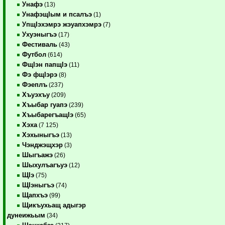
Унафэ
(13)
УнафэщIым и псалъэ
(1)
УпщIэхэмрэ жэуапхэмрэ
(7)
Ухуэныгъэ
(17)
Фестиваль
(43)
Футбол
(614)
ФщIэн папщIэ
(11)
Фэ фщIэрэ
(8)
Фэеплъ
(237)
Хъуэхъу
(209)
Хъыбар гуапэ
(239)
ХъыбарегъащIэ
(65)
Хэха
(7 125)
Хэхыныгъэ
(13)
Чэнджэщхэр
(3)
Шыгъажэ
(26)
Шыхулъагъуэ
(12)
ЩIэ
(75)
ЩIэныгъэ
(74)
Щапхъэ
(99)
Щикъухьащ адыгэр
дунеижьым
(34)