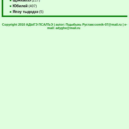
Щэнхабзэ
(217)
Юбилей
(407)
Япэу тыдодзэ
(5)
Copyright 2010 АДЫГЭ ПСАЛЪЭ | autor:
Пщыбыхь Рустам:
comik-07@mail.ru
| e-
mail:
adyghe@mail.ru