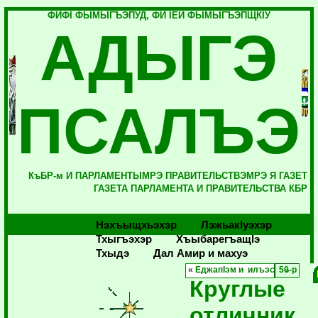
ФИФI ФЫМЫГЪЭПУД, ФИ IЕЙ ФЫМЫГЪЭПЩКIУ
АДЫГЭ
ПСАЛЪЭ
КъБР-м И ПАРЛАМЕНТЫМРЭ ПРАВИТЕЛЬСТВЭМРЭ Я ГАЗЕТ
ГАЗЕТА ПАРЛАМЕНТА И ПРАВИТЕЛЬСТВА КБР
Нэхъыщхьэхэр
Лэжьакlуэхэр
Тхыгъэхэр
Хъыбарегъащlэ
Тхыдэ
Дал Амир и махуэ
«
ЕджапIэм и илъэс 50-р
Круглые
отличник