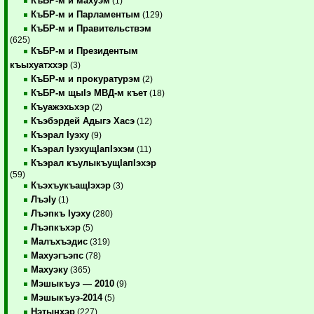
КъБР-м и махуэм
(1)
КъБР-м и Парламентым
(129)
КъБР-м и Правительствэм
(625)
КъБР-м и Президентым
къыхуатххэр
(3)
КъБР-м и прокуратурэм
(2)
КъБР-м щыIэ МВД-м къет
(18)
Къуажэхьхэр
(2)
Къэбэрдей Адыгэ Хасэ
(12)
Къэрал Iуэху
(9)
Къэрал IуэхущIапIэхэм
(11)
Къэрал къулыкъущIапIэхэр
(59)
КъэхъукъащIэхэр
(3)
ЛъэIу
(1)
Лъэпкъ Iуэху
(280)
Лъэпкъхэр
(5)
Малъхъэдис
(319)
Махуэгъэпс
(78)
Махуэку
(365)
Мэшыкъуэ — 2010
(9)
Мэшыкъуэ-2014
(5)
Нэтынхэр
(227)