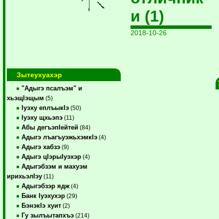
и (1)
2018-10-26
Зытеухуахэр
"Адыгэ псалъэм" и
хьэщIэщым
(5)
Iуэху еплъыкIэ
(50)
Iуэху щхьэпэ
(11)
Абы дегъэпIейтей
(84)
Адыгэ лъагъуэжьхэмкIэ
(4)
Адыгэ хабзэ
(9)
Адыгэ цIэрыIуэхэр
(4)
Адыгэбзэм и махуэм
ирихьэлIэу
(11)
Адыгэбзэр ядж
(4)
Банк Iуэхухэр
(29)
БэнэкIэ хуит
(2)
Гу зылъытапхъэ
(214)