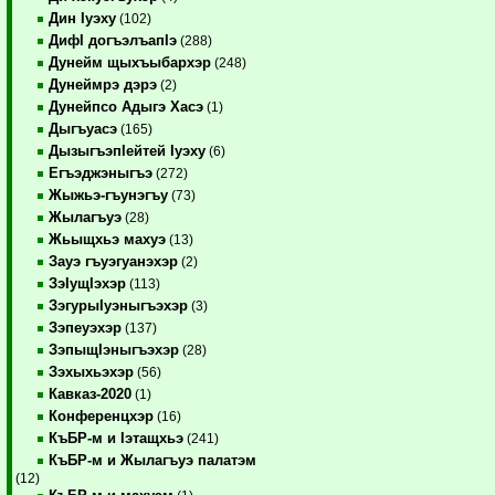
Дин Iуэху
(102)
ДифI догъэлъапIэ
(288)
Дунейм щыхъыбархэр
(248)
Дунеймрэ дэрэ
(2)
Дунейпсо Адыгэ Хасэ
(1)
Дыгъуасэ
(165)
ДызыгъэпIейтей Iуэху
(6)
Егъэджэныгъэ
(272)
Жыжьэ-гъунэгъу
(73)
Жылагъуэ
(28)
Жьыщхьэ махуэ
(13)
Зауэ гъуэгуанэхэр
(2)
ЗэIущIэхэр
(113)
ЗэгурыIуэныгъэхэр
(3)
Зэпеуэхэр
(137)
ЗэпыщIэныгъэхэр
(28)
Зэхыхьэхэр
(56)
Кавказ-2020
(1)
Конференцхэр
(16)
КъБР-м и Iэтащхьэ
(241)
КъБР-м и Жылагъуэ палатэм
(12)