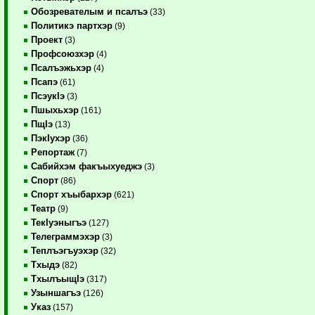
Обозревателым и псалъэ
(33)
Политикэ партхэр
(9)
Проект
(3)
Профсоюзхэр
(4)
Псалъэжьхэр
(4)
Псапэ
(61)
ПсэукIэ
(3)
Пшыхьхэр
(161)
ПщIэ
(13)
ПэкIухэр
(36)
Репортаж
(7)
Сабийхэм факъыхуеджэ
(3)
Спорт
(86)
Спорт хъыбархэр
(621)
Театр
(9)
ТекIуэныгъэ
(127)
Телеграммэхэр
(3)
Теплъэгъуэхэр
(32)
Тхыдэ
(82)
ТхылъыщIэ
(317)
Узыншагъэ
(126)
Указ
(157)