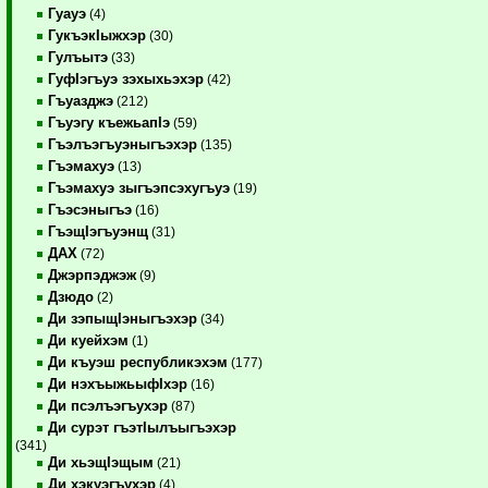
Гуауэ
(4)
ГукъэкIыжхэр
(30)
Гулъытэ
(33)
ГуфIэгъуэ зэхыхьэхэр
(42)
Гъуазджэ
(212)
Гъуэгу къежьапIэ
(59)
Гъэлъэгъуэныгъэхэр
(135)
Гъэмахуэ
(13)
Гъэмахуэ зыгъэпсэхугъуэ
(19)
Гъэсэныгъэ
(16)
ГъэщIэгъуэнщ
(31)
ДАХ
(72)
Джэрпэджэж
(9)
Дзюдо
(2)
Ди зэпыщIэныгъэхэр
(34)
Ди куейхэм
(1)
Ди къуэш республикэхэм
(177)
Ди нэхъыжьыфIхэр
(16)
Ди псэлъэгъухэр
(87)
Ди сурэт гъэтIылъыгъэхэр
(341)
Ди хьэщIэщым
(21)
Ди хэкуэгъухэр
(4)