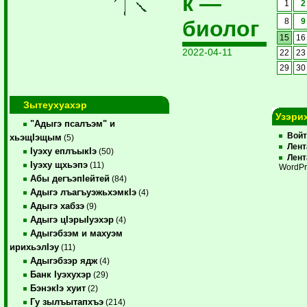
к —
1
2
биолог
8
9
15
16
2022-04-11
22
23
29
30
Зытеухуахэр
Узэри
"Адыгэ псалъэм" и
Вой
хьэщIэщым
(5)
Лент
Iуэху еплъыкIэ
(50)
Лент
Iуэху щхьэпэ
(11)
WordPr
Абы дегъэпIейтей
(84)
Адыгэ лъагъуэжьхэмкIэ
(4)
Адыгэ хабзэ
(9)
Адыгэ цIэрыIуэхэр
(4)
Адыгэбзэм и махуэм
ирихьэлIэу
(11)
Адыгэбзэр ядж
(4)
Банк Iуэхухэр
(29)
БэнэкIэ хуит
(2)
Гу зылъытапхъэ
(214)