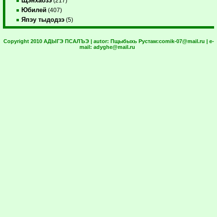
Щэнхабзэ
(217)
Юбилей
(407)
Япэу тыдодзэ
(5)
Copyright 2010 АДЫГЭ ПСАЛЪЭ | autor:
Пщыбыхь Рустам:
comik-07@mail.ru
| e-
mail:
adyghe@mail.ru