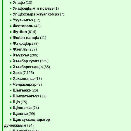
Унафэ
(13)
УнафэщIым и псалъэ
(1)
УпщIэхэмрэ жэуапхэмрэ
(7)
Ухуэныгъэ
(17)
Фестиваль
(43)
Футбол
(614)
ФщIэн папщIэ
(11)
Фэ фщIэрэ
(8)
Фэеплъ
(237)
Хъуэхъу
(209)
Хъыбар гуапэ
(239)
ХъыбарегъащIэ
(65)
Хэха
(7 125)
Хэхыныгъэ
(13)
Чэнджэщхэр
(3)
Шыгъажэ
(26)
Шыхулъагъуэ
(12)
ЩIэ
(75)
ЩIэныгъэ
(74)
Щапхъэ
(99)
Щикъухьащ адыгэр
дунеижьым
(34)