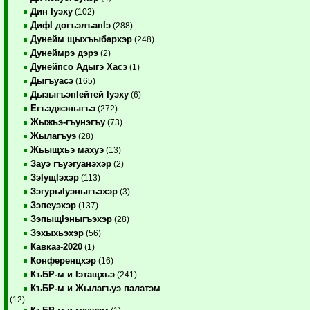
Дин Iуэху
(102)
ДифI догъэлъапIэ
(288)
Дунейм щыхъыбархэр
(248)
Дунеймрэ дэрэ
(2)
Дунейпсо Адыгэ Хасэ
(1)
Дыгъуасэ
(165)
ДызыгъэпIейтей Iуэху
(6)
Егъэджэныгъэ
(272)
Жыжьэ-гъунэгъу
(73)
Жылагъуэ
(28)
Жьыщхьэ махуэ
(13)
Зауэ гъуэгуанэхэр
(2)
ЗэIущIэхэр
(113)
ЗэгурыIуэныгъэхэр
(3)
Зэпеуэхэр
(137)
ЗэпыщIэныгъэхэр
(28)
Зэхыхьэхэр
(56)
Кавказ-2020
(1)
Конференцхэр
(16)
КъБР-м и Iэтащхьэ
(241)
КъБР-м и Жылагъуэ палатэм
(12)