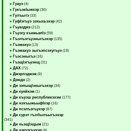
Гуауэ
(4)
ГукъэкIыжхэр
(30)
Гулъытэ
(33)
ГуфIэгъуэ зэхыхьэхэр
(42)
Гъуазджэ
(212)
Гъуэгу къежьапIэ
(59)
Гъэлъэгъуэныгъэхэр
(135)
Гъэмахуэ
(13)
Гъэмахуэ зыгъэпсэхугъуэ
(19)
Гъэсэныгъэ
(16)
ГъэщIэгъуэнщ
(31)
ДАХ
(72)
Джэрпэджэж
(9)
Дзюдо
(2)
Ди зэпыщIэныгъэхэр
(34)
Ди куейхэм
(1)
Ди къуэш республикэхэм
(177)
Ди нэхъыжьыфIхэр
(16)
Ди псэлъэгъухэр
(87)
Ди сурэт гъэтIылъыгъэхэр
(341)
Ди хьэщIэщым
(21)
Ди хэкуэгъухэр
(4)