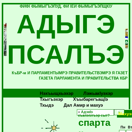
ФИФI ФЫМЫГЪЭПУД, ФИ IЕЙ ФЫМЫГЪЭПЩКIУ
АДЫГЭ
ПСАЛЪЭ
КъБР-м И ПАРЛАМЕНТЫМРЭ ПРАВИТЕЛЬСТВЭМРЭ Я ГАЗЕТ
ГАЗЕТА ПАРЛАМЕНТА И ПРАВИТЕЛЬСТВА КБР
Нэхъыщхьэхэр
Лэжьакlуэхэр
Тхыгъэхэр
Хъыбарегъащlэ
Тхыдэ
Дал Амир и махуэ
«
АдэкIэ
Махуэ
къапэплъэр сыт?
спарта
Пн
В