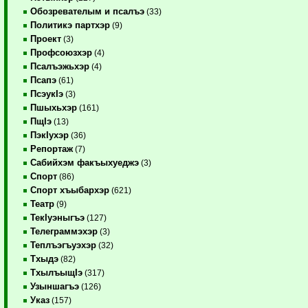
Обозревателым и псалъэ
(33)
Политикэ партхэр
(9)
Проект
(3)
Профсоюзхэр
(4)
Псалъэжьхэр
(4)
Псапэ
(61)
ПсэукIэ
(3)
Пшыхьхэр
(161)
ПщIэ
(13)
ПэкIухэр
(36)
Репортаж
(7)
Сабийхэм факъыхуеджэ
(3)
Спорт
(86)
Спорт хъыбархэр
(621)
Театр
(9)
ТекIуэныгъэ
(127)
Телеграммэхэр
(3)
Теплъэгъуэхэр
(32)
Тхыдэ
(82)
ТхылъыщIэ
(317)
Узыншагъэ
(126)
Указ
(157)