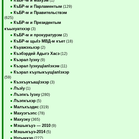
КъБР-м и махуэм
(1)
КъБР-м и Парламентым
(129)
КъБР-м и Правительствэм
(625)
КъБР-м и Президентым
къыхуатххэр
(3)
КъБР-м и прокуратурэм
(2)
КъБР-м щыIэ МВД-м къет
(18)
Къуажэхьхэр
(2)
Къэбэрдей Адыгэ Хасэ
(12)
Къэрал Iуэху
(9)
Къэрал IуэхущIапIэхэм
(11)
Къэрал къулыкъущIапIэхэр
(59)
КъэхъукъащIэхэр
(3)
ЛъэIу
(1)
Лъэпкъ Iуэху
(280)
Лъэпкъхэр
(5)
Малъхъэдис
(319)
Махуэгъэпс
(78)
Махуэку
(365)
Мэшыкъуэ — 2010
(9)
Мэшыкъуэ-2014
(5)
Нэтынхэр
(227)