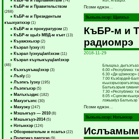
КъБР-м и Парламентым
яIэт, ягъа­фIэ.
(74)
КъБР-м и Правительствэм
Псоми еджэн…
(268)
КъБР-м и Президентым
Зыхыхьэхэр:
Щапхъэ
къыхуатххэр
(1)
КъБР-м и 
КъБР-м и прокуратурэм
(2)
КъБР-м щыIэ МВД-м къет
(13)
радиомрэ
Къуажэхьхэр
(2)
Къэрал Iуэху
(4)
2018-11-29
Къэрал IуэхущIапIэхэм
(11)
Къэрал къулыкъущIапIэхэр
(46)
Блыщхьэ, дыгъэгъаз
КъэхъукъащIэхэр
6.00 «Республикэ: т
(3)
6.30 «Ди щIэинхэр» 
ЛъэIу
(1)
7.00 Къэбэрдей-Бал
Лъэпкъ Iуэху
(195)
къызэрызэрагъэпэщр
Балъкъэрым гуманита
Лъэпкъхэр
(5)
7.30 «Республикэ: т
Малъхъэдис
(182)
8.05 «Сценэм къыхуиг
лэжьакIуэ Балъкъэр Т
Махуэгъэпс
(30)
Махуэку
Псоми еджэн…
(247)
Мэшыкъуэ — 2010
(8)
Зыхыхьэхэр:
Нэтынхэр
Мэшыкъуэ-2014
(5)
Нэтынхэр
(124)
Ислъамым 
Обозревателым и псалъэ
(22)
Политикэ партхэр
(9)