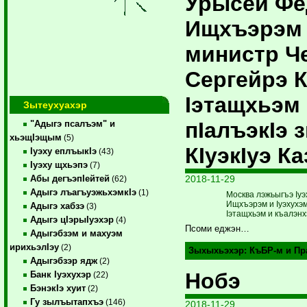
Урысей Фе
Ищхъэрэм и
министр Ч
Сергейрэ 
Iэтащхьэм
Зытеухуахэр
пIалъэкIэ 
"Адыгэ псалъэм" и
хьэщIэщым
(5)
КIуэкIуэ К
Iуэху еплъыкIэ
(43)
Iуэху щхьэпэ
(7)
2018-11-29
Абы дегъэпIейтей
(62)
Адыгэ лъагъуэжьхэмкIэ
(1)
Москва лэжьыгъэ Iу
Ищхъэрэм и Iуэхухэм
Адыгэ хабзэ
(3)
Iэтащхьэм и къалэнхэ
Адыгэ цIэрыIуэхэр
(4)
Псоми еджэн…
Адыгэбзэм и махуэм
ирихьэлIэу
(2)
Зыхыхьэхэр:
КъБР-м и Пр
Адыгэбзэр ядж
(2)
Нобэ
Банк Iуэхухэр
(22)
БэнэкIэ хуит
(2)
Гу зылъытапхъэ
(146)
2018-11-29