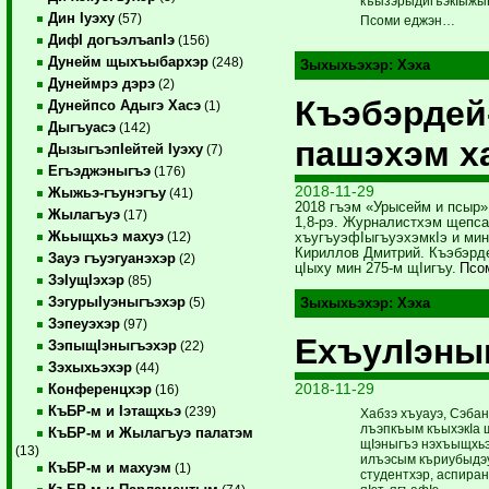
къызэрыдигъэкIыжы
Дин Iуэху
(57)
Псоми еджэн…
ДифI догъэлъапIэ
(156)
Дунейм щыхъыбархэр
(248)
Зыхыхьэхэр:
Хэха
Дунеймрэ дэрэ
(2)
Къэбэрдей
Дунейпсо Адыгэ Хасэ
(1)
Дыгъуасэ
(142)
пашэхэм х
ДызыгъэпIейтей Iуэху
(7)
Егъэджэныгъэ
(176)
2018-11-29
Жыжьэ-гъунэгъу
(41)
2018 гъэм «Урысейм и псыр»
Жылагъуэ
(17)
1,8-рэ. Журналистхэм щепс
Жьыщхьэ махуэ
(12)
хъугъуэ­фIыгъуэхэмкIэ и ми
Кириллов Дмит­рий. Къэбэр
Зауэ гъуэгуанэхэр
(2)
цIыху мин 275-м щIигъу.
Псо
ЗэIущIэхэр
(85)
ЗэгурыIуэныгъэхэр
(5)
Зыхыхьэхэр:
Хэха
Зэпеуэхэр
(97)
ЕхъулIэны
ЗэпыщIэныгъэхэр
(22)
Зэхыхьэхэр
(44)
2018-11-29
Конференцхэр
(16)
КъБР-м и Iэтащхьэ
(239)
Хабзэ хъуауэ, Сэбан
лъэпкъым къыхэкIа 
КъБР-м и Жылагъуэ палатэм
щIэныгъэ нэхъыщхьэ
(13)
илъэсым къриубыдэу 
КъБР-м и махуэм
(1)
студентхэр, аспиран