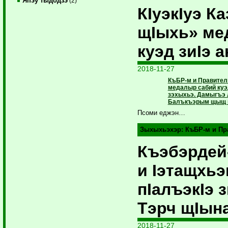
Япэу тыдодзэ
(2)
КIуэкIуэ К
щIыхь» ме
куэд зиIэ 
2018-11-27
КъБР-м и Правител
медалыр сабий куэ
зэхыхьэ. Дамыгъэ 
Балъкъэрым щыщ ц
Псоми еджэн…
Зыхыхьэхэр:
КъБР-м и Пр
Къэбэрде
и Iэтащхьэ
пIалъэкIэ 
Тэрч щIын
2018-11-27