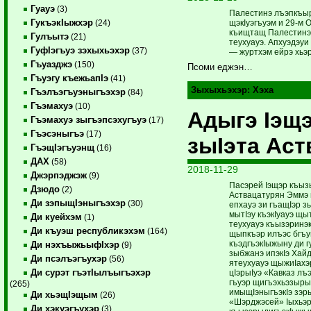
Гуауэ
(3)
Палестинэ лъэпкъыр
ГукъэкIыжхэр
щэкIуэгъуэм и 29-м
(24)
къищтащ Палестинэ
Гулъытэ
(21)
теухуауэ. Апхуэдэу
ГуфIэгъуэ зэхыхьэхэр
(37)
— журтхэм ейрэ хьэ
Гъуазджэ
(150)
Псоми еджэн…
Гъуэгу къежьапIэ
(41)
Зыхыхьэхэр:
Хэха
Гъэлъэгъуэныгъэхэр
(84)
Гъэмахуэ
(10)
Адыгэ Iэщэ
Гъэмахуэ зыгъэпсэхугъуэ
(17)
Гъэсэныгъэ
(17)
зыIэта Ас
ГъэщIэгъуэнщ
(16)
ДАХ
(58)
2018-11-29
Джэрпэджэж
(9)
Пасэрей Iэщэр къызы
Дзюдо
(2)
Аствацатурян Эммэ и
Ди зэпыщIэныгъэхэр
(30)
епхауэ зи гъащIэр з
мытIэу къэкIуауэ щ
Ди куейхэм
(1)
теухуауэ къызэринэ
Ди къуэш республикэхэм
(164)
щыпкъэр илъэс бгъу
къэдгъэкIыжыну ди 
Ди нэхъыжьыфIхэр
(9)
зыбжанэ ипэкIэ Хай
Ди псэлъэгъухэр
(56)
ятеухуауэ щыжиIахэ
Ди сурэт гъэтIылъыгъэхэр
цIэрыIуэ «Кавказ лъ
гъуэр щигъэхьэзырым
(265)
имыщIэныгъэкIэ зэ­ры
Ди хьэщIэщым
(26)
«Шэрджэсей» Iыхьэр
Ди хэкуэгъухэр
(3)