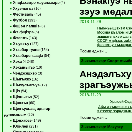
БэнакIуэ 
УпщIэхэмрэ жэуапхэмрэ
(4)
зэуэ медал
Ухуэныгъэ
(16)
Фестиваль
(45)
Футбол
(393)
2018-11-29
ФщIэн папщIэ
(6)
НыбжьыщIэхэм бэнэк
Фэ фщIэрэ
(5)
Москва къалэм и Ц
зыщыгугъхэр щагъэ
Фэеплъ
(143)
СССР-м щIыхь зиIэ 
Хъуэхъу
(127)
фэеплъу къызэраг
Хъыбар гуапэ
(154)
Псоми еджэн…
ХъыбарегъащIэ
(54)
Зыхыхьэхэр:
Спорт хъыб
Хэха
(4 248)
Хэхыныгъэ
(10)
Анэдэлъху
Чэнджэщхэр
(3)
Шыгъажэ
(16)
зрагъэужь
Шыхулъагъуэ
(12)
ЩIэ
(54)
2018-11-29
ЩIэныгъэ
(52)
Урысей Фе
Щапхъэ
(60)
Абы и къалэн нэх
Щикъухьащ адыгэр
я бзэхэр зэраджын
дунеижьым
(20)
Псоми еджэн…
Щэнхабзэ
(149)
Юбилей
(231)
Зыхыхьэхэр:
Махуэку