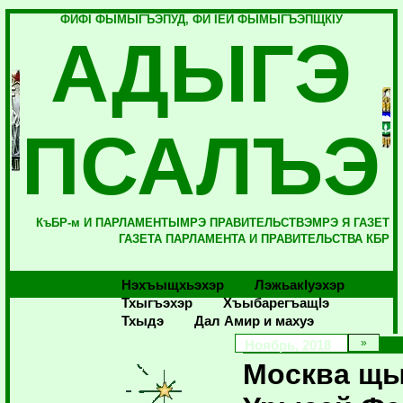
ФИФI ФЫМЫГЪЭПУД, ФИ IЕЙ ФЫМЫГЪЭПЩКIУ
АДЫГЭ
ПСАЛЪЭ
КъБР-м И ПАРЛАМЕНТЫМРЭ ПРАВИТЕЛЬСТВЭМРЭ Я ГАЗЕТ
ГАЗЕТА ПАРЛАМЕНТА И ПРАВИТЕЛЬСТВА КБР
Нэхъыщхьэхэр
Лэжьакlуэхэр
Тхыгъэхэр
Хъыбарегъащlэ
Тхыдэ
Дал Амир и махуэ
Ноябрь, 2018
Москва щы