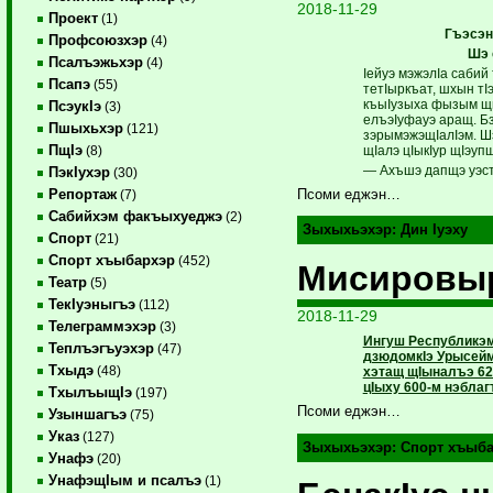
2018-11-29
Проект
(1)
Гъэсэн
Профсоюзхэр
(4)
Шэ 
Псалъэжьхэр
(4)
Iейуэ мэжэлIа сабий
Псапэ
(55)
тетIыркъат, шхын тIэ
къыIузыха фызым щы
ПсэукIэ
(3)
елъэIуфауэ аращ. Бз
Пшыхьхэр
(121)
зэрымэжэщIалIэм. Ш
ПщIэ
щIалэ цIыкIур щIэуп
(8)
— Ахъшэ дапщэ уэст
ПэкIухэр
(30)
Репортаж
Псоми еджэн…
(7)
Сабийхэм факъыхуеджэ
(2)
Зыхыхьэхэр:
Дин Iуэху
Спорт
(21)
Спорт хъыбархэр
(452)
Мисировыр
Театр
(5)
ТекIуэныгъэ
(112)
2018-11-29
Телеграммэхэр
(3)
Ингуш Республикэм
Теплъэгъуэхэр
(47)
дзюдомкIэ Урысейм
Тхыдэ
(48)
хэтащ щIыналъэ 62
цIыху 600-м нэблаг
ТхылъыщIэ
(197)
Псоми еджэн…
Узыншагъэ
(75)
Указ
(127)
Зыхыхьэхэр:
Спорт хъыб
Унафэ
(20)
УнафэщIым и псалъэ
(1)