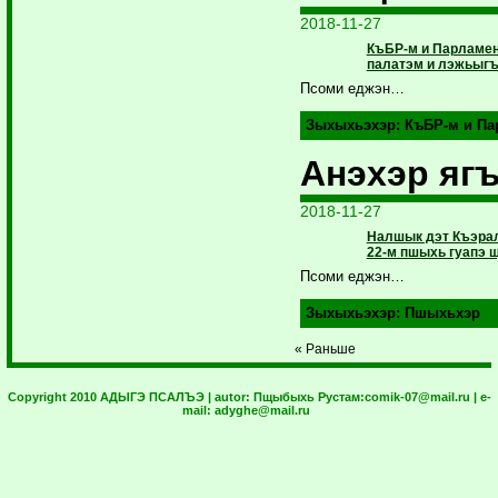
2018-11-27
КъБР-м и Парламен
палатэм и лэжьыгъ
Псоми еджэн…
Зыхыхьэхэр:
КъБР-м и П
Анэхэр яг
2018-11-27
Налшык дэт Къэрал
22-м пшыхь гуапэ щ
Псоми еджэн…
Зыхыхьэхэр:
Пшыхьхэр
« Раньше
Copyright 2010 АДЫГЭ ПСАЛЪЭ | autor:
Пщыбыхь Рустам:
comik-07@mail.ru
| e-
mail:
adyghe@mail.ru