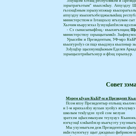
ЗэIущIэм хэтащ республикэм и Презид
зэрытрагъэтым” къыхэ­кIыу. Апхуэдэу 
гъэзэщIэным зэры­хуэ­пэжыр къызэрагъэл
апхуэдэу къыхигъэбелджылы­кIащ республ
министерствэм и Iэтащхьэу ягъэувам сыт
Хьэчим къарузехьэ IуэхущIа­пIэ­хэм­ ядэ
- Сэ сынасыпыфIэщ,- къыхи­гъэ­щащ
Що
министерствэу зэ­­рыщытымкIэ. Зыфхъумэж
Урысейм и Президентым, УФ-мрэ КъБР-м
къызгуроIуэ си пщэ къы­дэхуа къалэныр з
ЗэIущIэр щызэхуищIыжым Еде­лев Аркади
зэры­щы­зэтриIыгъэнур и фIэщ зэрыхъур.
Совет зэм
Мэрем к
I
уам КъБР-м и Президент Къа
Псом япэу Президентыр еплъащ къалэм и
и 1-м ирихьэлIэу яухын хуейуэ ягъэувауэ
школым те­кIуэ­­дэн хуей сом мелуан
зратхэм щIыхэмы­хуам теухуауэ Къанокъ
нэгъуэщI хэкIыпIэхэр къа­гъуэту ухуэныг
Мы ухуэныгъэм деж Пре­зи­дентым цIыху
икIи гъунэгъуу щыт джэд­къаз фабрикэм 