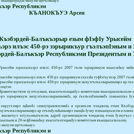
 къыщытрадза ма­хуэм­ щегъэжьауэ.
къэр Республикэм
КЪАНОКЪУЭ
Арсен
Къэбэрдей-Балъкъэрыр езым фIэфIу Урысейм
эрэ илъэс 450-рэ зэрырикъур гъэлъэпIэным и 
эрдей-Балъкъэр Республикэми Президентым и 
Урысейм зэрыхыхьэрэ илъэс 450-рэ 2007 гъэм зэрырикъум къыхэкIыу икI
ысейм зэрыхыхьэрэ илъэс 450-рэ зэрырикъум ехьэлIа гуфIэгъуэхэр 2007 гъэм 
рысейм зэрыхыхьэрэ илъэс 450-рэ зэрырикъум зыхуэгъэхьэзырынымрэ ар гъэ­лъ
ъэщтэн.
Правительствэм хуэ­гъэувын, къызэгъэпэщакIуэ комитетым къызэрыхилъхьэм 
-рэ зэрырикъум зыхуэгъэхьэзырынымкIэ, ар гъэ­лъэ­пIэнымкIэ лэжьыпхъэ I
.
кругхэмрэ щIыпIэ са­мо­уп­равленэмкIэ я органхэм чэнджэщ етын Къэбэ
ыхуэгъэхьэзырынымрэ ар егъэкIуэкIынымрэ пыщIа Iуэху нэ­хъыщхьэхэм я планх
 жылагъуэ зэгухьэныгъэ­хэм, адрей организацэхэм чэнджэщ етын Iуэхугъуэ
жьыхьым и 20-м фIэмыкIыу къызэгъэпэщакIуэ комитетым къы­щыхалъхьэну.
а махуэм щегъэжьауэ.
къэр Республикэм и