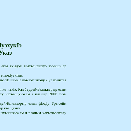
IуэхукIэ
Указ
и абы тхыдэм мыхьэнэшхуэ зэрыщиIэр
егъэкIуэкIын.
э­пIэ­нымкIэ къызэгъэпэщакIуэ комитет
ипкъ иткIэ, Къэбэрдей-Балъкъэрыр езым
уэху нэхъыщхьэхэм я планыр 2006 гъэм
рдей-Балъкъэрыр езым фIэфIу Урысейм
эр къащтэну.
 нэхъыщхьэхэм я планым хагъэхьэпхъэу