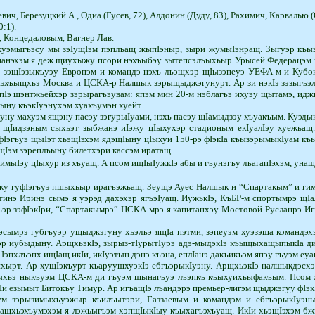
вич, Березуцкий А., Одиа (Гусев, 72), Алдо­нин (Дуду, 83), Рахимич, Карвалью 
0:1).
 Кон­цедаловым, Вагнер Лав.
э­мыгъэсу мы зэIущIэм пэплъащ жыпIэныр, зы­ри жумыIэнращ. Зыгуэр къыз
 нанэхэм я деж щиухыжу псори нэхъыбэу зытепсэлъыхьыр Урысей Федерацэм
) зэщIэзыкъуэу Европэм и командэ нэхъ лъэщхэр щIызэпеуэ УЕФА-м и Кубо
 нэ­хъыщхьэ Москва и ЦСКА-р Налшык зэрыщыджэгунурт. Ар зи нэкIэ зэзыгъэ­л
Iэ шэнт­жьей­­хэр зэрырагъэувам: япэм мин 20-м нэблагъэ ихуэу щытамэ, и
ыну къэкIуэнухэм хуа­хъумэн хуейт.
­ну­ махуэм ящэну пасэу зэгурыIуами, нэхъ пасэу щIамыдзэу хъуакъым. Куэды
Iи­дзэ­ным сыхьэт зыбжанэ иIэжу цIыхухэр стадионым екIуалIэу хуежьащ.
уфIэгъуэ щыIэт хьэщIэхэм ядэщIыну цIыхуи 150-рэ фIэкIа къызэры­мы­кIуам к
ущIэм зэреплъыну билетхэри кассэм иратащ.
мы­Iэу цIыхур из хъуащ. А псом ищIыIужкIэ абы и гъунэгъу лъагапIэхэм, унащ
жу гуфIэгъуэ пшыхьыр ирагъэжьащ. Зеущэ Ауес Налшык и “Спартакым” и ги
тинэ Иринэ сымэ я уэрэд дахэхэр ягъэIуащ. ИужькIэ, КъБР-м спортымрэ щIа
эр зэфIэкIри, “Спартакымрэ” ЦСКА-мрэ я капитанхэу Мостовой Русланрэ Иг
сымрэ губгъуэр ущыджэгуну хьэлъэ ящIа пэтми, зэпеуэм хуэзэша командэхэ
иубыдыну. АрщхьэкIэ, зырыз-тIурытIурэ адэ-мыдэкIэ къыщыха­щы­пы­­кIа д
эпхлъэпх ищIащ икIи, икIуэ­тын дэнэ къэна, еплIанэ дакъикъэм япэу ­гъуэм еуа
ырт. Ар хущIэкъурт къаруушхуэкIэ ебгъэрыкIуэну. АрщхьэкIэ налшыкдэсхэм
 Iыхьэ ныкъуэм ЦСКА-м ди гъуэм шынагъуэ лъэпкъ къыхуихьыфакъым. Псом 
и езымыт Битокъу Тимур. Ар игъащIэ лъандэрэ премьер-лигэм щыджэгуу фIэк
эхум зэрызимыхъуэжыр къилъытэри, Газзаевым и командэм и ебгъэрыкIуэ
щхьэхъумэхэм я лэжьы­гъэм хэпщIыкIыу къыхагъэхъуащ. ИкIи хьэ­щIэ­хэм б