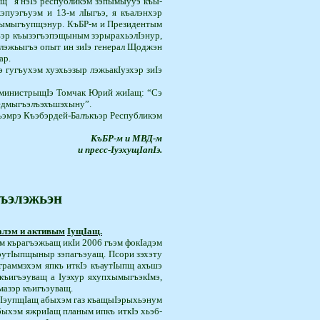
ащ “я нэIэ республикэм зэпымыууэ къы­
пуэгъуэм и 13-м лIыгъэ, я къа­лэнхэр
ращымыгъупщэнур. КъБР-м и Президентым
эр къызэгъэпэщыным зэры­ра­хьэлIэнур,
 лэжьыгъэ опыт ин зиIэ генерал Щоджэн
ар.
­ гугъухэм хуэхьэзыр лэжьа­кIуэ­­хэр зиIэ
ми­нист­рыщIэ Томчак Юрий жи­Iащ: “Сэ
къедмыгъэлъэхъшэхыну”.
гъэмрэ Къэбэрдей-Балъкъэр Республикэм
КъБР-м и МВД-м
и пресс-IуэхущIапIэ.
гъэлэжьэн
алэм и активым
I
ущ
I
ащ.
къра­гъэ­жьащ икIи 2006 гъэм фокIадэм
эу­тIып­щыныр зэпагъэуащ. Псори зэхэту
граммэхэм япкъ иткIэ къаутIыпщ ахъшэ
къигъэуващ а Iуэхур яхупхымыгъэкIмэ,
азэр къи­гъэуващ.
эупщIащ абы­хэм газ къащыIэры­хьэ­нум
ыхэм яжри­Iащ планым ипкъ иткIэ хьэб­