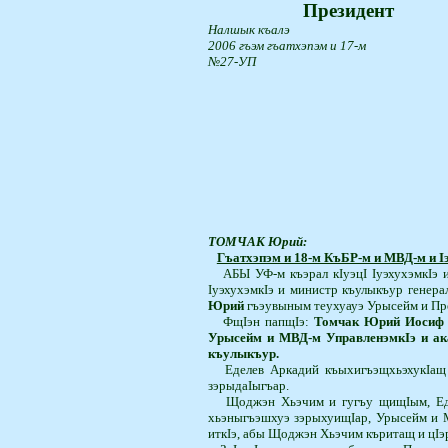
Президент
Налшык къалэ
2006 гъэм гъатхэпэм и 17-м
№27-УП
ТОМЧАК Юрий:
Гъатхэпэм и 18-м КъБР-м и МВД-м и Iэ
А
БЫ
УФ-м къэрал кIуэцI Iуэху­хэм­кI
IуэхухэмкIэ и министр къулы­къур гене
Юрий
гъэу­вы­ным теухуауэ Урысейм и Пр
ФщIэн папщIэ:
Томчак Юрий Иосиф и
Урысейм и МВД-м Управле­нэм­кIэ и ак
къулыкъур.
Еделев Аркадий къыхигъэщ­хьэ­­хукIа
зэрыдаIыгъар.
Щоджэн Хьэчим и гугъу щи­щIым, Еде
хьэныгъэшхуэ зэрыхуи­щIар, Урысейм и 
иткIэ, абы Щоджэн Хьэ­чим къритащ и цIэр