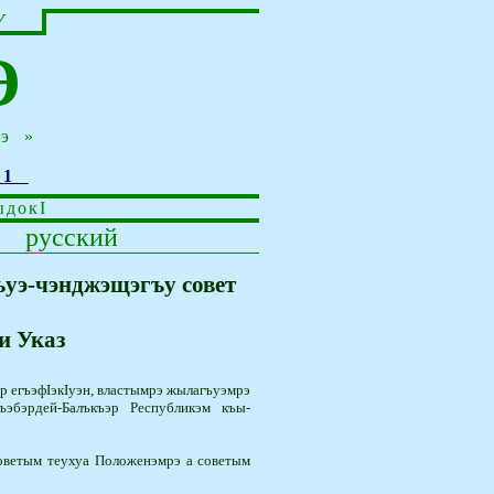
У
Э
ъэ»
2
1
ыдок
I
русский
уэ-чэнджэщэгъу совет
и Указ
 егъэ­фIэкIуэн, властымрэ жылагъуэмрэ
Къэбэрдей-Балъкъэр Республикэм къы­
ве­тым теухуа Положенэмрэ а советым