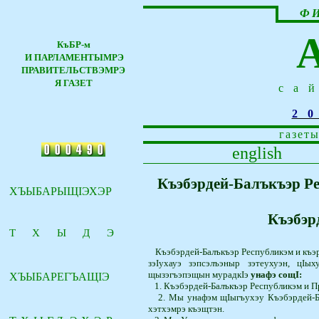
Ф
КъБР-м
И ПАРЛАМЕНТЫМРЭ
ПРАВИТЕЛЬСТВЭМРЭ
Я ГАЗЕТ
са
2
газеты
english
Къэбэрдей-Балъкъэр Р
ХЪЫБАРЫЩ
I
ЭХЭР
Къэбэр
ТХЫДЭ
Къэбэрдей-Балъкъэр Республикэм и къэр
зэIухауэ зэпсэлъэныр зэ­­­теухуэн, ц
щызэгъэпэщын мурадкIэ
унафэ сощI:
ХЪЫБАРЕГЪАЩ
I
Э
1. Къэбэрдей-Балъкъэр Республикэм и П
2. Мы унафэм щIыгъухэу Къэбэрдей-Ба
хэтхэмрэ къэщтэн.