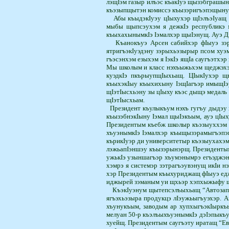
лэ­щIэм газыр илъэс къакIуэ щызэбграшын
къэ­зыпщытэн комиссэ къы­зэ­ригъэпэщыну
Абы къыдэкIуэу цIыхухэр щIэлъэIуащ 
мыбы щыпсэухэм я дежкIэ республикэ м
къыхахы­ным­кIэ Iэмалхэр щыIэнущ. Ауэ 
Къанокъуэ Арсен сабийхэр фIыуэ зэри
ятригъэкIуэ­дэ­ну зэрыхьэзырыр псом ху
гъэсэнхэм езыхэм я IэкIэ ящIа саугъэтхэр
Мы школым и класс нэ­хъыжьхэм щеджэхэм
куэдкIэ пкърыуп­щIы­хьащ. ЦIыкIухэр 
къыхэкIыу къыхихыну IэщIагъэр имыщIэу
щIэтIысхьэну зы цIыху къэс дыщэ медаль 
щIэтIысхьам.
Президент къулыкъум нэхъ гугъу дыдэу 
къы­зэб­нэкIыну Iэмал щыIэ­къым, ауэ цIы
Пре­зи­дентым къебж школыр къэзыуххэм
хъуэ­нымкIэ Iэмалхэр къы­щы­зэрамыгъэп
къри­кIуэр ди университетыр къэ­зыуха
лэжьапIэншэу къызэрынэрщ. Президентым
ужькIэ узыншагъэр хъумэнымрэ егъэджэныг
хэм­рэ я системэр зэтрагъэу­вэ­нущ икIи 
хэр­ Президентым къыхури­джащ фIыуэ едж
иджырей зэманым уи щхьэр хэпхыжыфу щы
КъэкIуэнум щытепсэлъыхьащ “Автозапча
ягъэхьэзыра продукцэ лIэужьы­гъуэхэр. А
хъуну­къым, заводым ар хупхыгъэ­кIыркъ
мелуан 50-р къэлъыхъуэнымкIэ дэIэ­пы­к
хуейщ. Президентым саугъэ­ту иратащ “Ев