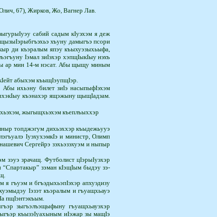
(Олич, 67), Жирков, Жо, Вагнер Лав.
ыгурыIуэу са­бий садым кIуэхэм я деж
 щызыIэрыбгъэхьэ хъуну дамыгъэ псори
кыр ди къэралым япэу къыхуэзыхьыфа,
ъэгъуну Iэмал зиIэхэр хэпщIыкIыу нэхъ
джы ар мин 14-м нэсат. Абы щыщу миным
кIейт абыхэм къыщIэупщIэр.
 Абы ихьэну билет зиIэ насыпыфIэхэм
ъыхэкIыу къэнахэр ящэжыну щы­щIа­дзам.
хьэхэм, жы­гы­щхьэхэм къеп­лъых­хэр
мныр топ­джэгум дихьэххэр къыдежьууэ
лэгъуалэ IуэхухэмкIэ и министр, Олимп
нашевич Сергейрэ зэхьэзэхуэм и ныпыр
м зэуэ зрачащ. Футболист цIэрыIуэхэр
и “Спартакыр” зэман кIэщIым быдэу зэ­
щ.
 я гъуэм и бгъэдыхьэпIэхэр апхуэдизу
хуэмыдэу Iэзэт къэралым и гъуащхьауэ
Iа пщIэнтэкъым.
ныгъэр зыгъэлъэщыфыну гъуащхьауэхэр
жыгъэр къызэIуахыным иIэжар зы ма­щIэ