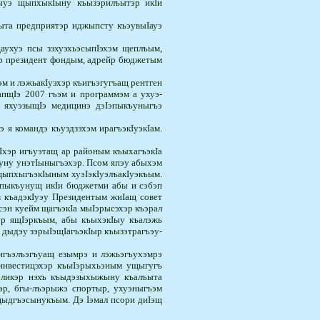
­уэ щыпхыкIыну къызэ­ри­лъытэр икIи
щыта предприятэр иджыпсту къэувыIауэ
хуэ псы зэхуэхьэ­сы­пIэ­хэм щеплъым,
Iыр президент фондым, адрейр бюджетым
 и лэжьакIуэхэр къигъэгугъащ рентген
­щIэ 2007 гъэм и программэм а ухуэ­
р яхуэ­зыщIэ медицинэ дэIэпыкъуныгъэ
командэ къуэдзэхэм ирагъэ­кIуэ­кIам.
Iхэр игъуэтащ ар районым къыхагъэ­кIа
ъуну унэтIыныгъэхэр. Псом япэу абыхэм
пхыгъэкIыным хуэIэ­кIуэлъакIуэкъым.
Iэпыкъунущ икIи бюджетми абы и сэбэп
м къадэкIуэу Президентым жиIащ совет
эн куейм щагъэкIа мыIэрысэхэр къэрал
 ящIэр­къым, абы къыхэкIыу къалэжь
 дыдэу зэрыIэщIагъэкIыр къызэтрагъэу­
игъэлъэгъуащ езымрэ и лэжьэгъухэмрэ
инвестицэхэр къы­Iэрыхьэным ущыгугъ
убликэр нэхъ къыдэзыхыжыну къалъыта
эр, бгы-лъэрыжэ спортыр, ухуэныгъэм
 щыдгъэсынукъым. Дэ Iэмал псори диIэщ