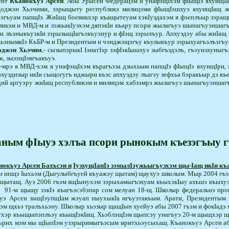
ент
Къанокъуэ Арсен
. Абы Урысей Федерацэм и уна­фэщI­хэм фIыщIэ яхуищI
Щоджэн Хьэчими, зэрыщыту республикэ ми­ли­цэми фIыщIэшхуэ яхуищIащ жэ
ъэ­гъуам­ папщIэ. ЖиIащ боевикхэр къащытеуам хэкIуэдахэм я фэеплъыр зэ
икэм и МВД-м и лэ­жьакIуэхэм дяпэкIи къару псори жылагъуэ шынагъуэнша­гъ
 и лъэ­ны­къуэкIи зэрызыщIагъэкъуэнур и фIэщ зэрыхъур. Апхуэдэу абы жиIащ
лэжьэнымкIэ КъБР-м и Президентым и чэнджэщэгъу къулыкъур зэрыхуагъэлъэгъу
джэн Хьэчим
,- сы­зы­пэрыкI IэнатIэр зэфIэкIы­ш­хуэ зыбгъэдэлъ, гъэунэхуны­гъэ
, зы­зэщIэвгъакъуэ.
рэ я МВД-хэм я уна­фэщI­хэм кърагъэза дзыхьым пап­щIэ фIыщIэ яхуищIри, 
ыхуэди­зыр­ икIи сыщогугъ иджыри къэс апхуэдэу лъагэу зефхьа бэ­ракъыр дэ 
й аргуэру жи­Iащ республикэм и милицэм хабзэмрэ жылагъуэ шына­гъуэн­ша
аным фIыуэ хэлъа псори рынокым къезэгъыу 
нокъуэ Арсен Бахъсэн и
I
уэхущ
I
ап
I
э зэмыл
I
эужьыгъуэхэм щы-
I
ащ ик
I
и къ
 ипщэ Iыхьэм (Дыгулыбгъуей къуа­жэу щытам) щаухуэ школым. Мыр 2004 гъэм 
 щытащ. Ауэ 2006 гъэм ящIы­ну­хэм зэрыхамыгъэхуам къы­хэкIыу ахъшэ къыху
91-м щыщу зэкIэ къагъэсэбэпар сом мелуан 18-щ. Школыр федеральнэ про
уэ Арсен зыщIэупщIам жэуап пыу­хыкIа игъуэтакъым. Арати, Президентым 
ъэм щхьэ тралъ­хьэну. Школыр хьэзыр щащIын хуейуэ абы 2007 гъэм и фокIадэ м
хэр къыщыпэплъэу къыщIэкIащ. Хьэб­лэ­щIэм щыпсэу унагъуэ 20-м щыщхэр щI
кърих мэм мы щIыпIэм узэрыримы­гъэсым иритхьэусыхащ. Къа­но­къуэ Арсен аб