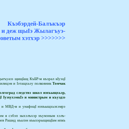
Къэбэрдей-Балъкъэр
 и деж щыIэ
Ж
ылагъуэ-
советым хэтхэр >>>>>>>
ыгъуазэ щищIащ КъБР-м къэрал ­кIуэцI
милицэм и Iэтащхьэу полковник
Томчак
лгоград следствэ школ нэхъыщхьэр,
I Iуэху­хэмкIэ и министрым и къуэ­дзэ
 и МВД-м и унафэщI нэхъыщхьэ­хэм­рэ
м я сэ­бэп зыхэлъхэр хъумэным хэлъ­
лиев Рашид къалэн къызэрыщищIам ипкъ