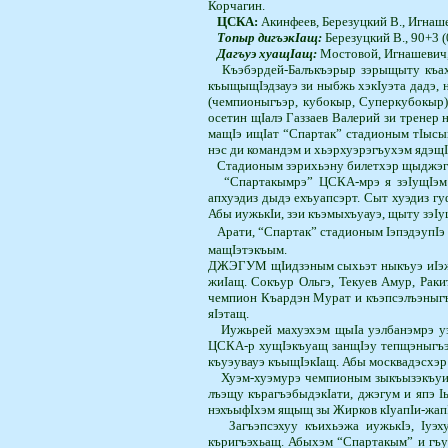
Корчагин.
ЦСКА:
Акинфеев, Березуцкий В., Игнаше­
Топыр дигъэкIащ:
Березуцкий В., 90+3 (
Дагъуэ хуащIащ:
Мостовой, Игнашевич,
Къэбэрдей-Балъкъэрыр зэрыщыту къаху
къыщыщIэдзауэ зи ныбжь хэкIуэта дадэ,
(чемпионыгъэр, кубокыр, Суперкубокыр
осетин щIалэ Газзаев Валерий зи тренер
мащIэ ищIат “Спартак” стадионым тIысып
нэс ди командэм и хьэр­хуэрэгъухэм ядэщI
Стадионым зэрихьэну билетхэр щыджэ­гу
“Спартакымрэ” ЦСКА-мрэ я зэIущIэм щ
апхуэдиз дыдэ ехъуап­сэрт. Сыт хуэдиз г
Абы иужькIи, зэи къэмыхъуауэ, щыту зэ­I
Арати, “Спартак” стадионым IэпэдэупIэ и
мащIэтэкъым.
ДЖЭГУМ
щIидзэным сыхьэт ныкъуэ иIэ
жиIащ. Сокъур Ольгэ, Текуев Амур, Раки
чемпион Къардэн Мурат и къэпсэлъэныгъ
яIэтащ.
Иужьрей махуэхэм щыIа уэлбанэмрэ уэ
ЦСКА-р хущIэкъуащ занщIэу тепщэныгъэр 
къуэувауэ къыщIэкIащ. Абы москвадэсхэр I
Хуэм-хуэмурэ чемпионым зыкъызэкъуих
лъэщу къра­гъэбыдэкIати, джэгум и япэ
нэхъыфIхэм ящыщ зы Жирков кIуапIи-жапI
Загъэпсэхуу къихьэжа иужькIэ, Iу
къригъэхьащ. Абыхэм “Спартакым” и гъуа