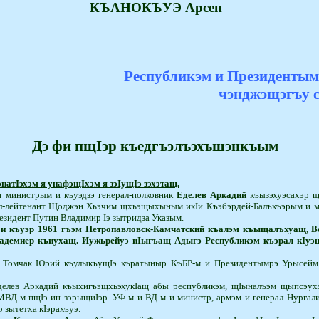
К
ЪАНОКЪУЭ
Арсен
Республикэм и Президентым
чэнджэщэгъу 
Дэ фи пщIэр къедгъэлъэхъшэнкъым
натIэхэм я унафэщI­хэм я зэIущIэ зэхэтащ.
э и министрым и къуэдзэ генерал-полковник
Еделев Аркадий
къызэхуэсахэр щ
рал-лейтенант Що­джэн Хьэчим щхьэщыхыным икIи Къэбэрдей-Балъкъэрым и 
е­зидент Путин Владимир Iэ зытридза Указым.
 къуэр 1961 гъэм Петропавловск-Камчатский къалэм къыщалъхуащ, Во
адемиер къиухащ. ­Иу­жь­­­рейуэ иIыгъащ Адыгэ
Р
ес­публикэм къэрал кIуэц
щ Томчак Юрий къу­лы­къущIэ къратыныр КъБР-м и Пре­зидентымрэ Урысейм
лев Аркадий къыхи­гъэ­щхьэхукIащ абы республикэм, щIыналъэм щыпсэухэ
МВД-м пщIэ ин зэ­рыщиIэр. УФ-м и ВД-м и министр, армэм и генерал Нурга­
 зытетха кIэрахъуэ.