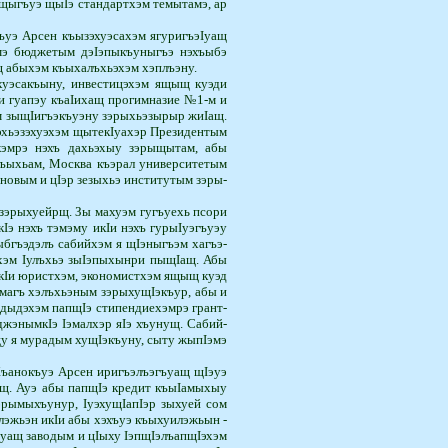
 щыгъуэ щыIэ стан­дартхэм темытамэ, ар
ъуэ Арсен къызэхуэсахэм ягуригъэIуащ
 бюджетым дэIэпы­къу­ны­гъэ нэхъыбэ
щ абыхэм къыхалъхьэхэм хэплъэну.
уэ­сакъыну, инвестицэхэм ящыщ куэди
и гуа­пэу къаIихащ прогимназие №1-м и
м зы­щIи­гъэ­къуэну зэрыхьэзырыр жиIащ.
зэхьэзэхуэхэм щытекIуахэр Президентым
икэмрэ нэхъ дахьэхыу зэрыщытам, абы
лъыхьам, Москва къэрал университетым
овым и цIэр зезыхьэ институтым зэ­ры­­
зэрыхуейрщ. Зы махуэм гугъуехь псори
экIэ нэхъ тэмэму икIи нэхъ гурыIуэгъуэу
бгъэдэлъ сабийхэм я щIэныгъэм хагъэ­
хэм Iулъхьэ зыIэ­пы­хынри пыщIащ. Абы
кIи юристхэм, экономистхэм ящыщ куэд
гъ хэлъ­хьэ­ным зэрыхущIэкъур, абы и
 дыдэхэм пап­щIэ стипендиехэмрэ грант­
джэнымкIэ Iэ­мал­хэр яIэ хъунущ. Сабий­
у я мурадым хущIэкъуну, сыту жы­пIэ­мэ
ъанокъуэ Арсен ири­гъэлъэгъуащ щIэуэ
ынущ. Ауэ абы папщIэ кредит къыIамыхыу
рымыхъунур, Iуэху­щIа­пIэр зыхуей сом
лэжьэн икIи абы хэхъуэ къыхуилэжьын ­
гъуащ заводым и цIыху IэпщIэлъапщIэхэм