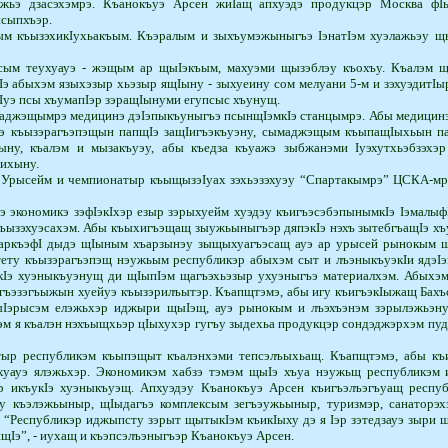
ажьэ дзасэхэмрэ. Къанокъуэ Арсен жиIащ апхуэдэ продукцэр Москва фIы
­сыпхъэр.
 къызэхикIу­хьа­къым. Къэралым и зы­хъумэжыныгъэ IэнатIэм хуэ­лажьэу 
ым теухуауэ - жэ­щым ар щыIэкъым, ма­хуэ­ми щызэблэу къохъу. Къалэм щау
э абыхэм языхэзыр хьэ­зыр ящIыну - зыхуеину сом мелуани 5-м и зэхуэди­т
Iуэ псы хъумапIэр зэра­щIы­нуми егупсыс хъунущ.
аджэщымрэ медицинэ дэIэпыкъуныгъэ псынщIэмкIэ станцымрэ. Абы медицинэм
э къызэрагъэпэщын папщIэ защIигъэкъуэну, сымаджэщым къыпащIыхьын пап
жьыну, къалэм и мызакъуэу, абы къедза къуажэ зыбжанэми Iуэхутхьэбзэхэ
хихыну.
рысейм и чемпионатыр къыщызэIуах зэхьэзэхуэу “Спартакымрэ” ЦСКА-мрэ я 
э экономикэ зэфIэкI­хэр езыр зэрыхуейм хуэдэу къи­гъэсэбэпынымкIэ Iэмалыф
къызэхуэсахэм. Абы къыхигъэщащ зыужьыныгъэр дяпэкIэ нэхъ зытебгъа­щIэ х
ркъэфI дыдэ щIыным хъарзынэу зыщыхуагъэсащ ауэ ар урысей рынокым щы
 тету къызэрагъэпэщ нэужьым республикэр абыхэм сыт и лъэныкъуэкIи ядэ
экIэ хуэныкъуэнущ ди щIыпIэм щагъэхьэзыр ухуэныгъэ материалхэм. Абыхэ
гъэзэгъыжын хуейуэ къызэрилъытэр. Къапщтэмэ, абы игу къигъэкIыжащ Бахъс
эрысэм елэжьхэр ­иджыри щыIэщ, ауэ рынокым и лъэхъэнэм зэрылэжьэнур
 я къалэн нэхъыщ­хьэр цIыхухэр гугъу зыдехьа продукцэр сондэджэрхэм пуд
тыр республикэм къыпэщыт къалэнхэми тепсэлъыхьащ. Къапщтэмэ, абы къ
уауэ ялэжьхэр. Экономикэм хабзэ тэмэм щыIэ хъуа нэужьщ республикэм 
р икъукIэ хуэныкъуэщ. Апхуэдэу Къанокъуэ Арсен къигъэлъэ­гъуащ респ
у къэлэжьыныр, щIыдагъэ комплексым зегъэужьыныр, туризмэр, санаторэх
 “Республикэр иджыпсту зэрыт щытыкIэм къикIыху дэ я Iэр зэтедзауэ зыри
э”, - иухащ и къэпсэлъэныгъэр Къанокъуэ Арсен.