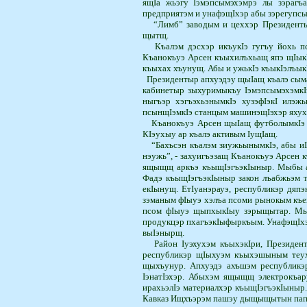
ящIа жьэгу Iэмэпсымэхэмрэ лы зэрагъ
предприятэм и унафэщIхэр абы зэрегуп­сы
“Лимб” заводым и цеххэр Президентым
щытщ.
Къалэм дэсхэр икъукIэ гугъу йохь пс
Къанокъуэ Арсен къыхилъхьащ япэ щIы­кI
къыхах хъунущ. Абы и ужькIэ къыкIэ­лъы­к
Президентыр апхуэдэу щыIащ къалэ сым
кабинетыр зыхуримыкъу IэмэпсымэхэмкI
ныгъэр хэгъэхьэнымкIэ ху­зэфIэкI илэ
псынщIэмкIэ станцым машинэ­щIэхэр яху
Къанокъуэ Арсен щыIащ футболымкIэ У
КIэухыу ар къалэ активым IущIащ.
“Бахъсэн къалэм зиужьыным­кIэ, абы иI
нэужь”, - захуигъэзащ Къанокъуэ Арсен 
ящыщщ аркъэ къыщIэгъэкIыныр. Мыбы а
Фадэ къы­щIэгъэкIыныр закон лъабжьэм
екIынущ. ЕтIуанэрауэ, республикэр дяп
зэманым фIыуэ хэлъа псоми рынокым къе
псом фIыуэ щыпхыкIыу зэрыщытар. МыI
продукцэр пхагъэкIыфыркъым. УнафэщIхэм
выIэнырщ.
Район Iуэхухэм къыхэкIри, Президен
республикэр щIыхуэм къыхэшыным теух
щыхъу­нур. Апхуэдэ ахъшэм республикэ
IэнатIэхэр. Абыхэм ящыщщ электрокъар
ирахьэлIэ материалхэр къыщIэгъэкIыныр.
Кавказ Ищхъэрэм пашэу дыщыщытын папщI