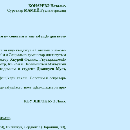
КОНАРЕВЭ
Наталье.
Сурэтхэр
МАМИЙ Руслан
трихащ
э
ъу со­ветым и япэ зэIущIэ ды­гъуэп­
 зи пщэ­ къыдэхуэ а Советым и лэ­жьы­
-м и Социально-гуманитар институтым
ректор
Хъурей Феликс,
ГъуазджэхэмкIэ
етр,
КъБР-м и Парламентым Мэкъумэш
кадемием и студент
Джаппуев Мусэ,
фэщIхэри ха­хащ. Советым и секретарь
дэ зэIущIэхэр нэхъ щIэх-щIэхыури ира­
КЪУЭШРОКЪУЭ Линэ.
плъащ.
6I), Пилипчук, Сердюков (Порошин, 80),