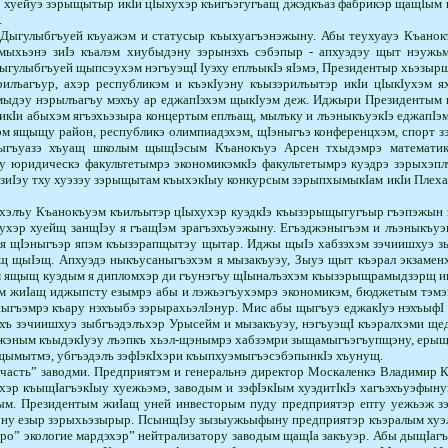
 хуейуэ зэры­щы­тыр икIи цIыхухэр къи­гъэ­­гугъащ джэдкъаз фабрикэр щащIым
.
Дыгулыбгъуей къуажэм и статусыр къыхуа­гъэнэжыну. Абы теухуауэ Къанок
ыхьэнэ зиIэ къалэм хиубыдэну зэрынэхъ сэбэпыр - апхуэдэу щыт нэу­жьмэ
Дыгулыбгъуей щыпсэухэм нэгъуэщI Iуэху еплъыкIэ яIэмэ, Президентыр хьэзыр
лъагъур, ахэр республикэм и къэкIуэну къызэрилъытэр икIи цIыкIухэм ях
э­мы­дэу нэрылъагъу мэхъу ар еджапIэхэм щыкIуэм деж. Иджыри Президентым 
 икIи абыхэм ягъэхьэзыра концертым еплъащ, мылъку и лъэ­ны­къуэкIэ еджапIэ
 ящы­­щу район, республикэ олим­пиадэхэм, щIэныгъэ кон­ференцхэм, спорт 
щы­гъуазэ хъуащ школым щы­щIэ­­сым Къанокъуэ Арсен тхы­дэмрэ математ
 юридическэ факультетымрэ эконо­ми­кэмкIэ факультетымрэ куэдрэ зэрыхэп
зиIэу тху хуэзэу зэрыщытам къыхэ­кIыу конкурсым зэрыпхы­мы­кIам икIи Плехан
хэлъу Къано­къуэм къилъытэр цIыхухэр куэдкIэ къызэрыщыгугъыр гъэпэжын 
хухэр хуейщ зан­щIэу я гъащIэм зрагъэ­хъуэ­жыну. Егъэджэныгъэм и лъэ­ныкъу
 я щIэныгъэр япэм къызэрапщытэу щытар. Иджы щыIэ хабзэхэм зэ­чиишхуэ зы
эщ щыIэщ. Апхуэдэ ныкъусаныгъэхэм я мызакъуэу, Зыуэ щыт къэрал экзамен
хэм ящыщ куэдым я дипломхэр ди гъунэгъу щIыналъэхэм къызэрыщрамыдзэрщ и
 жиIащ иджыпсту езымрэ абы и лэжьэгъухэмрэ экономикэм, бюджетым тэмэма
ъэмрэ къа­­ру нэхъыбэ зэрыра­хьэ­лIэ­нур. Мис абы щыгъуэ еджа­кIуэ нэхъыфI
нэхъ зэчиишхуэ зыбгъэдэлъхэр Урысейм и мызакъуэу, нэгъуэщI къэ­рал­хэми ще
эным къы­дэ­кIуэу лъэпкъ хьэл-щэнымрэ хабзэмри зыщамыгъэ­гъуп­щэну, ерыщ
мытмэ, убгъэдэлъ зэфIэкIхэри къып­хуэмыгъэсэбэпынкIэ хъунущ.
сть” заводми. Предприятэм и генеральнэ директор Москаленкэ Вла­димир К
хэр къыщIагъэ­кIыу хуежьэмэ, заводым и зэ­фIэкIым хуэдитIкIэ хагъэ­хъуэ­ф
ым. Президентым жиIащ уней инвесторым пу­ду предприятэр епту уе­жьэж­ зэ
ъуну езыр зэрыхьэзырыр. ПсынщIэу зызыужьы­фы­ну предприятэр къэралым хуэ
ро” экологие мар­дэхэр” нейтрализатору за­водым щащIа закъуэр. Абы дыщIа