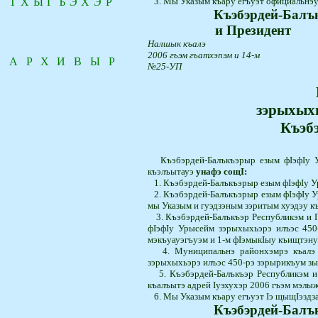
ТХЫГЪЭХЭР
3. Мы Указым къару егъуэт официальнэу
Къэбэрдей-Балъ
и Президент
Налшык къалэ
2006 гъэм гъатхэпэм и 14-м
АРХИВЫР
№25-УП
зэрыхыхь
Къэб
Къэбэрдей-Балъкъэрыр езым фIэфIу 
къэлъытауэ
унафэ сощI:
1. Къэбэрдей-Балъкъэрыр езым фIэфIу Ур
2. Къэбэрдей-Балъкъэрыр езым фIэфIу У
мы Указым и гуэдзэным зэ­ритым хуэдэу к
3. Къэбэрдей-Балъкъэр Республикэм и 
фIэфIу Урысейм зэрыхыхьэ­рэ илъэс 450
мэкъуауэгъуэм и 1-м фIэмыкIыу къищтэну
4. Муниципальнэ районхэмрэ къалэ о
зэрыхыхьэрэ илъэс 450-рэ зэрыри­къум­ з
5. Къэбэрдей-Балъкъэр Республикэм и
къалъытэ адрей Iуэхухэр 2006 гъэм мэлы
6. Мы Указым къару егъуэт Iэ щыщIэздз
Къэбэрдей-Балъ