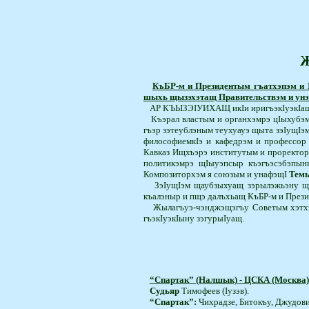
Ж
КъБР-м и Президентым гъатхэпэм и 1
шыхь щызэхэтащ Правительствэм и унэ
А
Р КЪЫЗЭIУИХАЩ
икIи ири­гъэ­кIуэ­
Къэрал властым и органхэмрэ цIыхубэмр
гъэр зэтеублэным теухуауэ щы­та зэIущI
философием­кIэ и кафедрэм и профессо
Кавказ Ищ­хъэрэ институтым и проректо
политикэмрэ щIыуэпсыр къэгъэсэбэ­пы­
Композиторхэм я союзым и унафэщI
Темы
ЗэIущIэм щаубзыхуащ зэрылэжьэну щIы
къалэныр и пщэ далъхьащ КъБР-м и През
Жылагъуэ-чэнджэщэгъу Советым хэтхэр м
гъэкIуэкIыну зэгурыIуащ.
“Спартак” (Налшык) - ЦСКА (Москва) -
Судьяр
Тимофеев (Iузэв).
“Спартак”:
Чихрадзе, Битокъу, Джудови