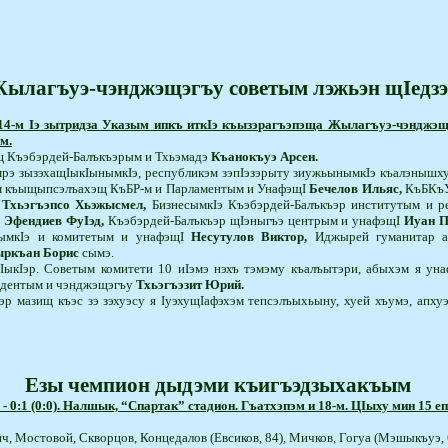
ылагъуэ-чэнджэщэгъу советым лэжьэн щIедз
4-м Iэ зытридза Указым ипкъ иткIэ къызэрагъэпэща Жылагъуэ-чэнджэщэг
м.
кIащ Къэбэрдей-Балъкъэрым и Тхьэмадэ
Къанокъуэ Арсен.
э зызэхащIыкIынымкIэ, республикэм зэпIэзэрыту зиу­жьынымкIэ къалэнышхуэ
эм къыщыпсэлъахэщ КъБР-м и Парламентым и Уна­фэщI
Бечелов Ильяс,
КъБКъУ
р
Тхьэ­гъэпсо Хьэжысмел,
Бизне­сым­кIэ Къэбэрдей-Балъкъэр ин­с­­ти­тутым и 
р
Эфендиев ФуIэд,
Къэбэрдей-Балъкъэр щIэныгъэ центрым и унафэщI
Иуан П
­нымкIэ и комитетым и уна­фэщI
Несутулов Виктор,
Иджырей гуманитар а
ркъан Борис
сымэ.
кIэр. Советым комитети 10 иIэмэ нэхъ тэмэму къа­лъы­тэри, абыхэм я уна
идентым и чэнджэщэгъу
Тхьэгъэзит Юрий.
азищ къэс зэ зэхуэ­су я IуэхущIафэхэм тепсэлъы­хьы­ну, хуей хъумэ, апхуэ
Езы чемпион дыдэми къигъэдзыхакъым
 0:1 (0:0). Налшык, “Спартак” стадион. Гъатхэпэм и 18-м. ЦIыху мин 15 е
ч, Мостовой, Скворцов, Концедалов (Евсиков, 84), Мичков, Гогуа (Мэшыкъуэ, 