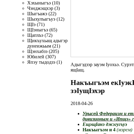
Хэхыныгъэ (10)
Чэнджэщхэр (3)
Шыгъажэ (22)
Шыхулъагъуэ (12)
ЩIэ (71)
ЩIэныгъэ (65)
Щапхъэ (72)
Щикъухьащ адыгэр
дунеижьым (21)
Щэнхабзэ (205)
Юбилей (307)
Япэу тыдодзэ (1)
Адыгэдзэр зауэм Iуохьэ. Сурэ
ящIащ.
Накъыгъэм екIуэк
зэIущIэхэр
2018-04-26
Урысей Федерацэм и ет
дивизионым и «Ипщэ» г
ЕщэщIанэ джэгугъуэ
Накъыгъэм и 4
(мэрем)