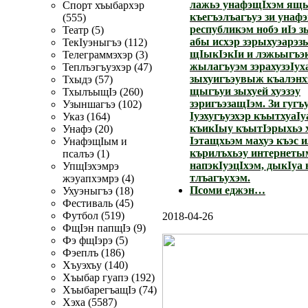
лажьэ унафэщIхэм ящ
Спорт хъыбархэр
къегъэлъагъуэ зи унаф
(555)
республикэм нобэ иIэ 
Театр (5)
абы исхэр зэрыхуэарэз
ТекIуэныгъэ (112)
щIыкIэкIи и лэжьыгъэ
Телеграммэхэр (3)
жылагъуэм зэрахузэIух
Теплъэгъуэхэр (47)
зыхуигъэувыж къалэнх
Тхыдэ (57)
щыгъуи зыхуей хуэзэу
ТхылъыщIэ (260)
зэригъэзащIэм. Зи гуг
Узыншагъэ (102)
Iуэхугъуэхэр къытхуаIу
Указ (164)
къикIыу къытIэрыхьэ 
Унафэ (20)
Iэтащхьэм махуэ къэс 
УнафэщIым и
кърилъхьэу интернеты
псалъэ (1)
напэкIуэцIхэм, дыкIуа
УпщIэхэмрэ
тлъагъухэм.
жэуапхэмрэ (4)
Псоми еджэн…
Ухуэныгъэ (18)
Фестиваль (45)
Футбол (519)
2018-04-26
ФщIэн папщIэ (9)
Фэ фщIэрэ (5)
Фэеплъ (186)
Хъуэхъу (140)
Хъыбар гуапэ (192)
ХъыбарегъащIэ (74)
Хэха (5587)