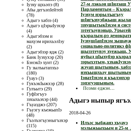
27-м лэжьэн щIидзащ 
Iуэху щхьэпэ (8)
Парламентым – Къэрал
Абы дегъэпIейтей
Iуэхум нэрылъагъуу
(78)
щIигъэхуэбжьащ жыла
Адыгэ хабзэ (4)
зэхущытыкIэхэм я сис
Адыгэ цIэрыIуэхэр
зэтегъэувэныр. Урысе
(4)
къэралым-рэ демократ
Адыгэбзэм и
IуэхущIапIэхэм зыщауж
махуэм ирихьэлIэу
социально-политикэ фI
(2)
щызэтеувэу хуежьащ. 
Адыгэбзэр ядж (2)
яубыд цIыхубэр къэра
Банк Iуэхухэр (20)
зэрыхэтым, хэхакIуэхэ
БэнэкIэ хуит (2)
жэуап щытыным, хабзэ
Гу зылъытапхъэ
нэхъыщхьэу щытыным,
(180)
IэнатIэхэм я къалэнхэр
Гуауэ (3)
зэпэгуэшыным.
ГукъэкIыжхэр (28)
Псоми еджэн…
Гулъытэ (29)
ГуфIэгъуэ
Адыгэ ныпыр ягъэ
зэхыхьэхэр (44)
Гъуазджэ (207)
Гъуэгу къежьапIэ
2018-04-26
(48)
Гъэлъэгъуэныгъэхэр
Илъэс зыбжанэ хъуауэ
(115)
мэлыжьыхьым и 25-м 
Гъэмахуэ (10)