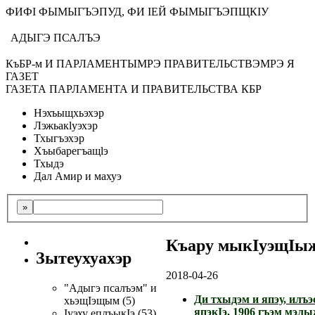
ФИФI ФЫМЫГЪЭПУД, ФИ IЕЙ ФЫМЫГЪЭПЩКIУ
АДЫГЭ ПСАЛЪЭ
КъБР-м И ПАРЛАМЕНТЫМРЭ ПРАВИТЕЛЬСТВЭМРЭ Я
ГАЗЕТ
ГАЗЕТА ПАРЛАМЕНТА И ПРАВИТЕЛЬСТВА КБР
Нэхъыщхьэхэр
Лэжьакlуэхэр
Тхыгъэхэр
Хъыбарегъащlэ
Тхыдэ
Дал Амир и махуэ
Къару мыкIуэщIы
Зытеухуахэр
2018-04-26
"Адыгэ псалъэм" и
Ди тхыдэм и япэу, илъэ
хьэщIэщым (5)
япэкIэ, 1906 гъэм мэ
Iуэху еплъыкIэ (53)