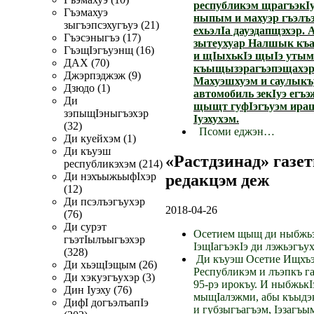
республикэм щрагъэкI
Гъэмахуэ
ныпым и махуэр гъэлъ
зыгъэпсэхугъуэ (21)
ехьэлIа дауэдапщэхэр. 
Гъэсэныгъэ (17)
зытеухуар Налшык къа
ГъэщIэгъуэнщ (16)
и щIыхькIэ щыIэ утым
ДАХ (70)
къыщызэрагъэпэщахэр
Джэрпэджэж (9)
Махуэшхуэм и саулыкъ
Дзюдо (1)
автомобиль зекIуэ егъ
Ди
щыщт гуфIэгъуэм иращ
зэпыщIэныгъэхэр
Iуэхухэм.
(32)
Псоми еджэн…
Ди куейхэм (1)
Ди къуэш
«Растдзинад» газе
республикэхэм (214)
Ди нэхъыжьыфIхэр
редакцэм деж
(12)
Ди псэлъэгъухэр
2018-04-26
(76)
Ди сурэт
Осетием щыщ ди ныбжьэ
гъэтIылъыгъэхэр
IэщIагъэкIэ ди лэжьэгъух
(328)
Ди къуэш Осетие Ищхъэ
Ди хьэщIэщым (26)
Республикэм и лъэпкъ г
Ди хэкуэгъухэр (3)
95-рэ ирокъу. И ныбжькI
Дин Iуэху (76)
мыщIалэжми, абы къыдэк
ДифI догъэлъапIэ
и губзыгъагъэм, Iэзагъы