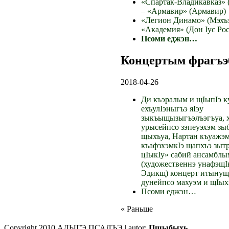
«Спартак-Владикавказ» 
– «Армавир» (Армавир)
«Легион Динамо» (Мэхъэ
«Академия» (Дон Iус Рос
Псоми еджэн…
Концертым фрагъэ
2018-04-26
Ди къэралым и щIыпIэ 
ехъулIэныгъэ яIэу
зыкъыщызыгъэлъэгъуа, х
урысейпсо зэпеуэхэм зы
щыхъуа, Нартан къуажэм
къафэхэм
кIэ щапхъэ зыт
цIыкIу» сабий ансамблы
(художественнэ унафэщ
Эдикщ) концерт итынущ
дунейпсо махуэм и щIых
Псоми еджэн…
« Раньше
Copyright 2010 АДЫГЭ ПСАЛЪЭ | autor:
Пщыбыхь