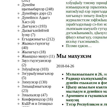
(202)
хэIущIыIу тэмэму зэрищI
Дунейм
нэхъыщхьэхэр зэрызэпкъ
щыхъыбархэр (248)
напэкIуэцI-хэр зэригъэд
Дунеймрэ дэрэ (2)
хигъахъуэ зэпыту йокIуэ
Дунейпсо Адыгэ
журналистхэм зэфIэкIы
Хасэ (4)
зэрабгъэдэлъыр сэ-бэп м
Дыгъуасэ (193)
лъэпкъым къеуалIэ гугъ
ДызыгъэпIейтей
дэгъэкIынымкIэ, цIыхух
Iуэху (7)
фIыуэ ялъагъуу, социал
Егъэджэныгъэ (212)
яхэлъу гъэсэнымкIэ.
Жыжьэ-гъунэгъу
Псоми еджэн…
(40)
Жылагъуэ (18)
Мы махуэхэм
Жьыщхьэ махуэ (11)
Зауэ гъуэгуанэхэр
(2)
2018-04-26
ЗэIущIэхэр (103)
ЗэгурыIуэныгъэхэр
Мэлыжьыхьым и 26,
м
(5)
Радиацэ къэхъукъащIэх
Зэпеуэхэр (130)
дунейм ехыжахэм я фэ
ЗэпыщIэныгъэхэр
ЦIыху акъылым къилэ
(23)
мылъкум и дунейпсо м
Зэхыхьэхэр (47)
Армением и гъунапкъэ
Конференцхэр (16)
махуэщ
КъБР-м и Iэтащхьэ
Тэтэр Республикэм и л