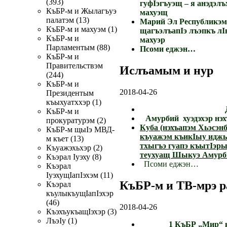
(393)
гуфIэгъуэщ – я анэдэлъ
КъБР-м и Жылагъуэ
махуэщ
палатэм (13)
Марий Эл Республикэм
КъБР-м и махуэм (1)
щагъэлъапIэ лъэпкъ л
КъБР-м и
махуэр
Парламентым (88)
Псоми еджэн…
КъБР-м и
Правительствэм
Ислъамым и нур
(244)
КъБР-м и
2018-04-26
Президентым
къыхуатххэр (1)
КъБР-м и
Амурбий хуэдэхэр н
прокуратурэм (2)
Куба (нэхъапэм Хьэсэн
КъБР-м щыIэ МВД-
къуажэм къикIыу идж
м къет (13)
тхыгъэ гуапэ къытIэр
Къуажэхьхэр (2)
теухуащ Шыкуэ Амурб
Къэрал Iуэху (8)
Псоми еджэн…
Къэрал
IуэхущIапIэхэм (11)
КъБР-м и ТВ-мрэ р
Къэрал
къулыкъущIапIэхэр
(46)
2018-04-26
КъэхъукъащIэхэр (3)
ЛъэIу (1)
1 КъБР „Мир“ 