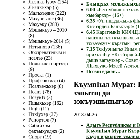
Лъэпкъ Iуэху (254)
Блыщхьэ, мэлыжьыхьы
Лъэпкъхэр (5)
6
.
00
«Республикэ: тхьэма
Малъхъэдис (222)
хъыбархэр» (16+)
Махуэгъэпс (36)
6
.
35
«Уи пщэдджыжь фIы
Махуэку (283)
Къэбэрдей-Балъкъэр!» (1
Мэшыкъуэ – 2010
6
.
45
КаратэмкIэ КИФЩ1
(8)
пашэныгъэр къыщыхьын
Мэшыкъуэ-2014 (5)
зэхьэзэхуэм къратык1 ре
Нэтынхэр (136)
7
.
15
ТекIуэныгъэ Иным 
Обозревателым и
ирихьэлIэу. «Къэбэрдей
псалъэ (23)
дыщэ вагъуэхэр». Совет
Политикэ партхэр
ЛIыхъужь Мэсей Аслъэн
(9)
Псоми еджэн…
Проект (1)
Профсоюзхэр (4)
КъумпIыл Мурат: 
Псалъэжьхэр (8)
зэпытщ ди
Псапэ (78)
ПсэукIэ (3)
зэкъуэшыныгъэр
Пшыхьхэр (162)
ПщIэ (11)
ПэкIухэр (37)
2018-04-26
Репортаж (7)
Адыгэ Республикэм и I
Сабийхэм
КъумпIыл Мурат Къэр
факъыхуеджэ (2)
къуэр иджырей зэманы
Спорт (19)