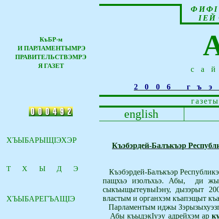
ФИФ
I
I
ЕЙ
КъБР-м
И ПАРЛАМЕНТЫМРЭ
ПРАВИТЕЛЬСТВЭМРЭ
Я ГАЗЕТ
са
2006 гъ
газеты
english
ХЪЫБАРЫЩ
I
ЭХЭР
Къэбэрдей-Балъкъэр Республ
ТХЫДЭ
Къэбэрдей-Балъкъэр Республикэ
пащхьэ изолъхьэ. Абы,
ди жыл
сыкъыщытеувы
I
эну, дызэрыт 20
властым и органхэм къапэщыт къа
ХЪЫБАРЕГЪАЩ
I
Э
Парламентым иджы Зэрызыхуэзг
Абы къыдэк
I
уэу адрейхэм ар
к