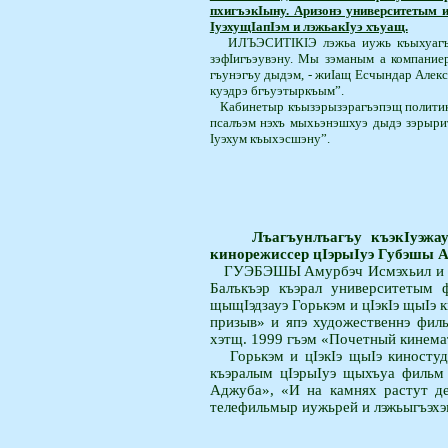
пхи­гъэкIыну. Ари­зонэ университетым
IуэхущIапIэм и лэ­жьа­кIуэ хъуащ.
И
ЛЪЭСИТIКIЭ
лэжьа иужь къы­хуагъ
зэфIигъэувэну. Мы зэманым а компание
гъунэгъу дыдэм, - жиIащ Есчындар Алексе
куэдрэ бгъуэ­тыр­­къым”.
Кабинетыр къызэрызэ­ра­­­гъэпэщ поли
псалъэм нэхъ мыхьэнэшхуэ дыдэ зэ­рыриты
Iуэхум къыхэсшэну”.
Лъагъунлъагъу къэкIуэ­ж
кинорежиссер цIэрыIуэ Губэшы А
ГУЭБЭШЫ
Амурбэч Исмэхьил и 
Балъкъэр къэрал университетым 
щыщIэдзауэ Горькэм и цIэкIэ щыIэ 
призыв» и япэ художественнэ фил
хэтщ. 1999 гъэм «Почетный кинем
Горькэм и цIэкIэ щыIэ киносту
къэралым цIэрыIуэ щыхъуа фильм
Аджуба», «И на камнях растут де
телефильмыр иужьрей и лэжьыгъэх