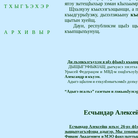
япэу зытещ
I
ыхьар зэман к
I
ы­­хьым
ТХЫГЪЭХЭР
Щхьэхуэу къыхэзгъэщынщи, а п
къыдгуры
I
уэжу, дызэлэжьыну
къ
щытын ­хуейщ.
Дауи, республикэм щы
I
э щ
къыпщыхъунущ.
АРХИВЫР
Ди лъэпкъэгъухэм я цIэ фIыкIэ къыщра­
ДЫЩЫГУФIЫКIАЩ
дыгъуасэ зэхэтха
Урысей Федерацэм и МВД-м зэщIэ­гъэуIуа
Александр и къуэм.
Адыгэ щIалэм и ехъулIэныгъэмкIэ дохъуэ
“Адыгэ псалъэ” газетым и лэжьакIуэхэр
Есчындар Алексей
Есчындар Алексейщ илъэс­ 26-рэ ф
зыщыхуагъэфэща адыгэр. Мы зэманым
Финанс Академием и МЭО факультетыр къ