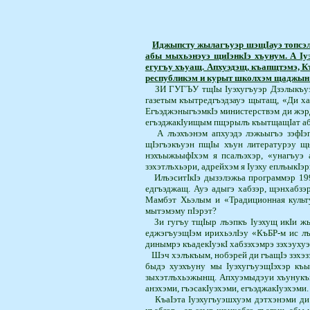
Иджыпсту жылагъуэр шэщIауэ топсэлъ
абы мыхьэнэуэ щиIэнкIэ хъунум. А Iуэ
егугъу хъуащ. Апхуэдэщ, къапщтэмэ, К
республикэм и курыт школхэм щаджын 
ЗИ ГУГЪУ
тщIы Iуэхугъуэр Дзэлы­къу
газетым къытредгъэ­дзауэ щытащ, «Ди х
Егъэ­джэ­ныгъэмкIэ министерствэм ди ж
егъэджакIуищым пщэрылъ къытщащIат абы
А лъэхъэнэм апхуэдэ лэжьыгъэ зэфIэп
щIэгъэкъуэн пщIы хъун литературэу щы
нэхъыжьыфI­­хэм я псалъэхэр, «унагъу
зэхэтлъхьэри, адрейхэм я Iуэху еплъы­кI
ИлъэситIкIэ дызэлэжьа программэр 199
едгъэджащ. Ауэ адыгэ хабзэр, щэнхабзэ
Мамбэт Хьэлым и «Традиционная культу
мытэмэму пIэрэт?
Зи гугъу тщIыр лъэпкъ Iуэхущ икIи ж
еджэгъуэщIэм ирихьэлIэу «КъБР-м ис л
динымрэ­ къадекIуэкI хабзэхэмрэ зэхэух
Шэч хэлъкъым, нобэрей ди гъащIэ зэхэ
быдэ хуэхъуну мы IуэхугъуэщIэхэр къы
зыхэтлъхьэжынщ. Апхуэмыдэуи хъунукъым
анэхэми, гъэсакIуэхэми, егъэ­джа­кIуэхэми.
КъаIэта Iуэхугъуэшхуэм дэтхэнэми ди