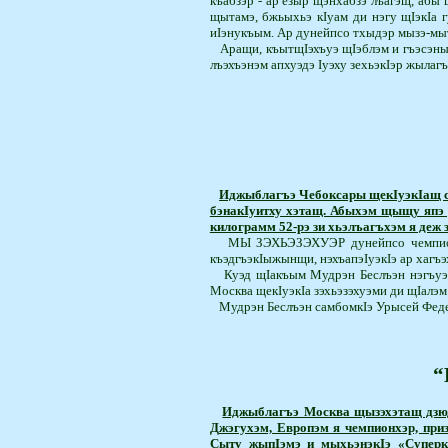
къабзэр - ар езыр щэнхабзэ лъагэщ, абы 
щытамэ, бжьыхьэ кIуам ди нэгу щIэкIа 
иIэнукъым. Ар дунейпсо тхыдэр мызэ-мыт
Аращи, къытщIэхъуэ щIэблэм и гъэсэныг
лъэхъэнэм апхуэдэ Iуэху зехьэкIэр жыла
Иджыблагъэ Чебоксары ще­­кIуэкIащ с
бэнакIуитху хэтащ. Абыхэм щыщу япэ у
килограмм 52-рэ зи хьэлъагъхэм я деж зэ
МЫ ЗЭХЬЭЗЭХУЭР
дуней­псо чемп
къэдгъэкIыжынщи, нэ­хъа­пэIуэкIэ ар ха
Куэд щIакъым Мудрэн Беслъэн нэгъуэщ
Москва щекIуэкIа зэхьэзэхуэми ди щIалэм
Мудрэн Беслъэн самбомкIэ Урысей Феде
“
Иджыблагъэ Москва щызэхэтащ дзюдо
Д
жэгухэм, Европэм я чемпионхэр, при
Сыту жыпIэмэ и мыхьэнэкIэ «Супер