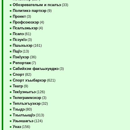
Обозревателым и псалъэ
(33)
Политикэ партхэр
(9)
Проект
(3)
Профсоюзхэр
(4)
Псалъэжьхэр
(4)
Псапэ
(61)
ПсэукIэ
(3)
Пшыхьхэр
(161)
ПщIэ
(13)
ПэкIухэр
(36)
Репортаж
(7)
Сабийхэм факъыхуеджэ
(3)
Спорт
(82)
Спорт хъыбархэр
(621)
Театр
(9)
ТекIуэныгъэ
(126)
Телеграммэхэр
(3)
Теплъэгъуэхэр
(32)
Тхыдэ
(80)
ТхылъыщIэ
(313)
Узыншагъэ
(124)
Указ
(156)