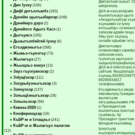
Диктантым сыхьэт 1
Дин Iуэху
(100)
щIидзэнущ.
ДифI догъэлъапIэ
ДАХ-м нэхъапэIуэкIэ
(283)
къыхилъхьауэ щыта
Дунейм щыхъыбархэр
(248)
«Анэдэлъхубзэр хъу
Дунеймрэ дэрэ
(2)
хъунымкIэ си Iуэху
еплъыкIэр» сочинен
Дунейпсо Адыгэ Хасэ
(1)
зэпеуэм адэкIи пещэ.
Дыгъуасэ
(165)
Абы ухэт хъунущ
онлайн щIыкIэм тету.
ДызыгъэпIейтей Iуэху
(6)
Диктантымрэ
Егъэджэныгъэ
(266)
сочиненэмрэ зэрекIуэ
Жыжьэ-гъунэгъу
(73)
хабзэхэм нэхъ
гъунэгъуу щыгъуазэ
Жылагъуэ
(27)
зыщыхуэпщIыфыну
Жьыщхьэ махуэ
(13)
ДАХ-м и intercircass.
Зауэ гъуэгуанэхэр
сайтым. ФыщIэупщIэ
(2)
хъунущ 89289109975
ЗэIущIэхэр
(111)
89286934817
ЗэгурыIуэныгъэхэр
(3)
телефонхэмкIэ.
Зэпеуэхэр
Егъэджэныгъэ акцэр
(137)
екIуэкIынущ Граждан
ЗэпыщIэныгъэхэр
(28)
жылагъуэм
Зэхыхьэхэр
(56)
зегъэужьынымкIэ УФ
и Президентым
Кавказ-2020
(1)
къыхилъхьа грантыр
Конференцхэр
(16)
лъабжьэу. Ар
Президент грантхэм 
КъБР-м и Iэтащхьэ
(241)
фондым къыхэкIащ.
КъБР-м и Жылагъуэ палатэм
Iуэхугъуэр
(12)
къызэрагъэпэщыну