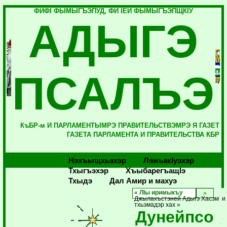
ФИФI ФЫМЫГЪЭПУД, ФИ IЕЙ ФЫМЫГЪЭПЩКIУ
АДЫГЭ
ПСАЛЪЭ
КъБР-м И ПАРЛАМЕНТЫМРЭ ПРАВИТЕЛЬСТВЭМРЭ Я ГАЗЕТ
ГАЗЕТА ПАРЛАМЕНТА И ПРАВИТЕЛЬСТВА КБР
Нэхъыщхьэхэр
Лэжьакlуэхэр
Тхыгъэхэр
Хъыбарегъащlэ
Тхыдэ
Дал Амир и махуэ
«
ЛIы иримыкъу
Джылахъстэней Адыгэ Хасэм 
тхьэмадэр хах »
Дунейпсо