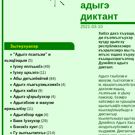
адыгэ
диктант
2021-03-10
Хабзэ дахэ хъуащи,
ди лъэпкъэгъухэр
куэду щыпсэу
Зытеухуахэр
республикэхэмрэ
къэралхэмрэ мы г
"Адыгэ псалъэм" и
илъэс ещанэ хъуау
къыщызэрагъэпэщ
хьэщIэщым
(5)
Дунейпсо адыгэ
Iуэху еплъыкIэ
(49)
диктант.
Iуэху щхьэпэ
(11)
Адыгэ тхыбзэм и
Абы дегъэпIейтей
(84)
махуэм, гъатхэпэм и 
Адыгэ лъагъуэжьхэмкIэ
м, ирырагъэхьэлIэ Iу
(4)
дахэхэм ящыщ,
Адыгэ хабзэ
(9)
лъэпкъым и цIыху
Адыгэ цIэрыIуэхэр
(4)
пажэхэр, бзэмрэ
хабзэмрэ зи гурыщIэ
Адыгэбзэм и махуэм
щызыгъафIэ хэкупсэ
ирихьэлIэу
(11)
къызэщIэзыубыдэ а
диктантыр
Адыгэбзэр ядж
(4)
къыхилъхьауэ щыта
Банк Iуэхухэр
(29)
Дунейпсо Адыгэ Хас
БэнэкIэ хуит
анэдэлъхубзэмкIэ и
(2)
къудамэм. Диктанты
Гу зылъытапхъэ
(214)