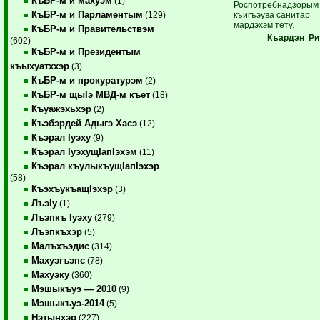
КъБР-м и махуэм
(1)
Роспотребнадзорым
КъБР-м и Парламентым
къигъэува санитар
(129)
мардэхэм тету.
КъБР-м и Правительствэм
Къардэн Ри
(602)
КъБР-м и Президентым
къыхуатххэр
(3)
КъБР-м и прокуратурэм
(2)
КъБР-м щыIэ МВД-м къет
(18)
Къуажэхьхэр
(2)
Къэбэрдей Адыгэ Хасэ
(12)
Къэрал Iуэху
(9)
Къэрал IуэхущIапIэхэм
(11)
Къэрал къулыкъущIапIэхэр
(58)
КъэхъукъащIэхэр
(3)
ЛъэIу
(1)
Лъэпкъ Iуэху
(279)
Лъэпкъхэр
(5)
Малъхъэдис
(314)
Махуэгъэпс
(78)
Махуэку
(360)
Мэшыкъуэ — 2010
(9)
Мэшыкъуэ-2014
(5)
Нэтынхэр
(227)