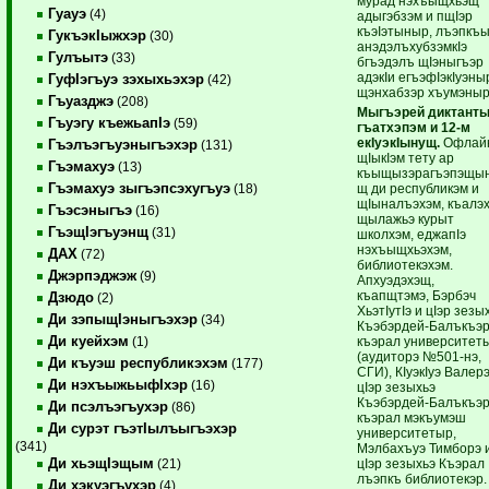
мурад нэхъыщхьэщ
Гуауэ
(4)
адыгэбзэм и пщIэр
къэIэтыныр, лъэпкъ
ГукъэкIыжхэр
(30)
анэдэлъхубзэмкIэ
Гулъытэ
(33)
бгъэдэлъ щIэныгъэр
адэкIи егъэфIэкIуэны
ГуфIэгъуэ зэхыхьэхэр
(42)
щэнхабзэр хъумэныр
Гъуазджэ
(208)
Мыгъэрей диктант
Гъуэгу къежьапIэ
(59)
гъатхэпэм и 12-м
екIуэкIынущ.
Офлай
Гъэлъэгъуэныгъэхэр
(131)
щIыкIэм тету ар
Гъэмахуэ
(13)
къыщызэрагъэпэщы
Гъэмахуэ зыгъэпсэхугъуэ
щ ди республикэм и
(18)
щIыналъэхэм, къалэ
Гъэсэныгъэ
(16)
щылажьэ курыт
ГъэщIэгъуэнщ
(31)
школхэм, еджапIэ
нэхъыщхьэхэм,
ДАХ
(72)
библиотекэхэм.
Джэрпэджэж
(9)
Апхуэдэхэщ,
къапщтэмэ, Бэрбэч
Дзюдо
(2)
ХьэтIутIэ и цIэр зезы
Ди зэпыщIэныгъэхэр
(34)
Къэбэрдей-Балъкъэ
Ди куейхэм
къэрал университет
(1)
(аудиторэ №501-нэ,
Ди къуэш республикэхэм
(177)
СГИ), КIуэкIуэ Валерэ
Ди нэхъыжьыфIхэр
(16)
цIэр зезыхьэ
Къэбэрдей-Балъкъэ
Ди псэлъэгъухэр
(86)
къэрал мэкъумэш
Ди сурэт гъэтIылъыгъэхэр
университетыр,
(341)
Мэлбахъуэ Тимборэ 
Ди хьэщIэщым
цIэр зезыхьэ Къэрал
(21)
лъэпкъ библиотекэр.
Ди хэкуэгъухэр
(4)