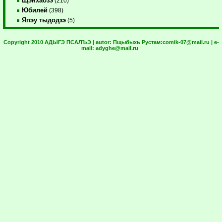
Щэнхабзэ
(210)
Юбилей
(398)
Япэу тыдодзэ
(5)
Copyright 2010 АДЫГЭ ПСАЛЪЭ | autor:
Пщыбыхь Рустам:
comik-07@mail.ru
| e-
mail:
adyghe@mail.ru