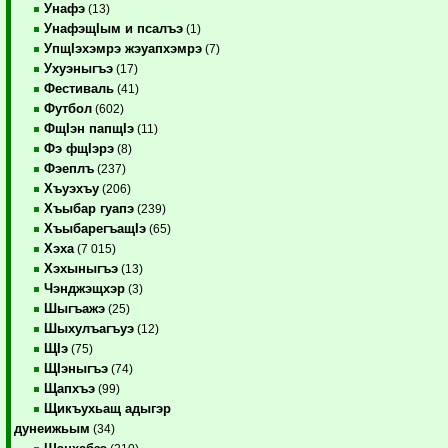
Унафэ
(13)
УнафэщIым и псалъэ
(1)
УпщIэхэмрэ жэуапхэмрэ
(7)
Ухуэныгъэ
(17)
Фестиваль
(41)
Футбол
(602)
ФщIэн папщIэ
(11)
Фэ фщIэрэ
(8)
Фэеплъ
(237)
Хъуэхъу
(206)
Хъыбар гуапэ
(239)
ХъыбарегъащIэ
(65)
Хэха
(7 015)
Хэхыныгъэ
(13)
Чэнджэщхэр
(3)
Шыгъажэ
(25)
Шыхулъагъуэ
(12)
ЩIэ
(75)
ЩIэныгъэ
(74)
Щапхъэ
(99)
Щикъухьащ адыгэр
дунеижьым
(34)