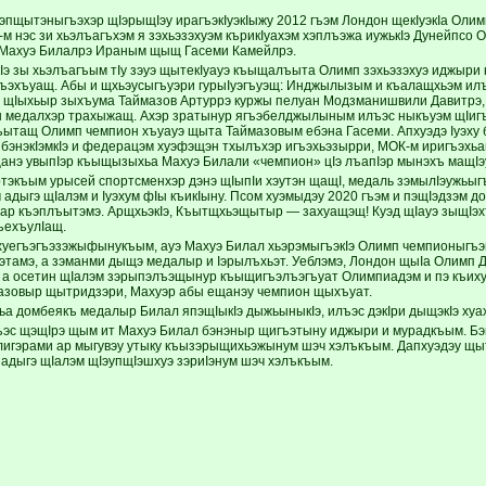
эпщытэныгъэхэр щIэрыщIэу ирагъэкIуэкIыжу 2012 гъэм Лондон щекIуэкIа Олимп
-м нэс зи хьэлъагъхэм я зэхьэзэхуэм кърикIуахэм хэплъэжа иужькIэ Дунейпс
Махуэ Билалрэ Ираным щыщ Гасеми Камейлрэ.
кIэ зы хьэлъагъым тIу зэуэ щытекIуауэ къыщалъыта Олимп зэхьэзэхуэ иджыри 
 къэхъуащ. Абы и щхьэусыгъуэри гурыIуэгъуэщ: Инджылызым и къалащхьэм ил
 щIыхьыр зыхъума Таймазов Артуррэ куржы пелуан Модзманишвили Давитрэ, 
 медалхэр трахыжащ. Ахэр зратынур ягъэбелджылыным илъэс ныкъуэм щIигъу
ытащ Олимп чемпион хъуауэ щыта Таймазовым ебэна Гасеми. Апхуэдэ Iуэху 
бэнэкIэмкIэ и федерацэм хуэфэщэн тхылъхэр игъэхьэзырри, МОК-м иригъэхьащ
нэ увыпIэр къыщызыхьа Махуэ Билали «чемпион» цIэ лъапIэр мынэхъ мащIэ
тэкъым урысей спортсменхэр дэнэ щIыпIи хэутэн щащI, медаль зэмылIэужьы
 адыгэ щIалэм и Iуэхум фIы къикIыну. Псом хуэмыдэу 2020 гъэм и пэщIэдзэм 
ар къэплъытэмэ. АрщхьэкIэ, Къытщхьэщытыр — захуащэщ! Куэд щIауэ зыщIэхъ
ъехъулIащ.
уегъэгъэзэжыфынукъым, ауэ Махуэ Билал хьэрэмыгъэкIэ Олимп чемпионыгъэм 
этамэ, а зэманми дыщэ медалыр и Iэрылъхьэт. Уеблэмэ, Лондон щыIа Олимп 
 а осетин щIалэм зэрыпэлъэщынур къыщигъэлъэгъуат Олимпиадэм и пэ къиху
азовыр щытридзэри, Махуэр абы ещанэу чемпион щыхъуат.
а домбеякъ медалыр Билал япэщIыкIэ дыжьыныкIэ, илъэс дэкIри дыщэкIэ ху
эс щэщIрэ щым ит Махуэ Билал бэнэныр щигъэтыну иджыри и мурадкъым. Бэн
игэрами ар мыгувэу утыку къызэрыщихьэжынум шэч хэлъкъым. Дапхуэдэу щыт
адыгэ щIалэм щIэупщIэшхуэ зэриIэнум шэч хэлъкъым.