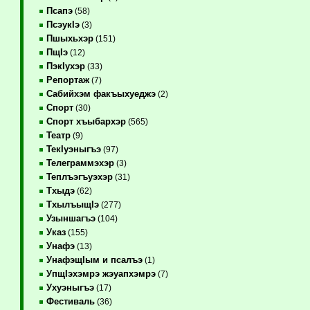
Псапэ
(58)
ПсэукIэ
(3)
Пшыхьхэр
(151)
ПщIэ
(12)
ПэкIухэр
(33)
Репортаж
(7)
Сабийхэм факъыхуеджэ
(2)
Спорт
(30)
Спорт хъыбархэр
(565)
Театр
(9)
ТекIуэныгъэ
(97)
Телеграммэхэр
(3)
Теплъэгъуэхэр
(31)
Тхыдэ
(62)
ТхылъыщIэ
(277)
Узыншагъэ
(104)
Указ
(155)
Унафэ
(13)
УнафэщIым и псалъэ
(1)
УпщIэхэмрэ жэуапхэмрэ
(7)
Ухуэныгъэ
(17)
Фестиваль
(36)