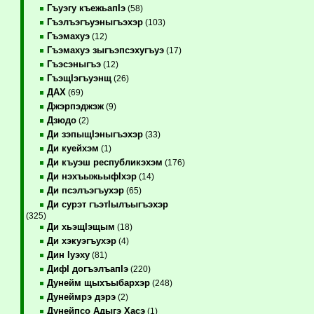
Гъуэгу къежьапIэ
(58)
Гъэлъэгъуэныгъэхэр
(103)
Гъэмахуэ
(12)
Гъэмахуэ зыгъэпсэхугъуэ
(17)
Гъэсэныгъэ
(12)
ГъэщIэгъуэнщ
(26)
ДАХ
(69)
Джэрпэджэж
(9)
Дзюдо
(2)
Ди зэпыщIэныгъэхэр
(33)
Ди куейхэм
(1)
Ди къуэш республикэхэм
(176)
Ди нэхъыжьыфIхэр
(14)
Ди псэлъэгъухэр
(65)
Ди сурэт гъэтIылъыгъэхэр
(325)
Ди хьэщIэщым
(18)
Ди хэкуэгъухэр
(4)
Дин Iуэху
(81)
ДифI догъэлъапIэ
(220)
Дунейм щыхъыбархэр
(248)
Дунеймрэ дэрэ
(2)
Дунейпсо Адыгэ Хасэ
(1)