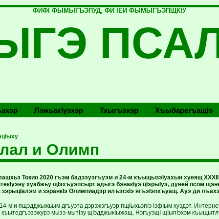
ФИФI ФЫМЫГЪЭПУД, ФИ IЕЙ ФЫМЫГЪЭПЩКIУ
ЫГЭ ПСА
эхэр
Лэжьакlуэхэр
Тхыгъэхэр
Хъыбарегъащlэ
эцIыху
лал и Олимп
лащхьэ Токио 2020 гъэм бадзэуэгъуэм и 24-м къыщызэIуахын хуеящ XXXI
текIуэну хуабжьу щIэхъуэпсырт адыгэ бэнакIуэ цIэрыIуэ, дуней псом щэн
з зэрыцIалэм и зэранкIэ Олимпиадэр илъэскIэ ягъэIэпхъуащ. Ауэ ди лъа
 14-м и пщэдджыжьым дгъуэта дэрэжэгъуэр пщIыхьэпIэ IэфIым хуэдэт. Интерн
 къытедгъэзэжурэ мызэ-мытIэу щIэдджыкIыжащ. НэгъуэщI щIыпIэхэм къыщыт