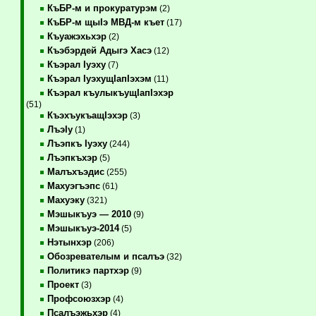
КъБР-м и прокуратурэм
(2)
КъБР-м щыIэ МВД-м къет
(17)
Къуажэхьхэр
(2)
Къэбэрдей Адыгэ Хасэ
(12)
Къэрал Iуэху
(7)
Къэрал IуэхущIапIэхэм
(11)
Къэрал къулыкъущIапIэхэр
(51)
КъэхъукъащIэхэр
(3)
ЛъэIу
(1)
Лъэпкъ Iуэху
(244)
Лъэпкъхэр
(5)
Малъхъэдис
(255)
Махуэгъэпс
(61)
Махуэку
(321)
Мэшыкъуэ — 2010
(9)
Мэшыкъуэ-2014
(5)
Нэтынхэр
(206)
Обозревателым и псалъэ
(32)
Политикэ партхэр
(9)
Проект
(3)
Профсоюзхэр
(4)
Псалъэжьхэр
(4)