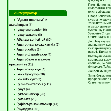
Iуэхугъуэхэр.
Пэжт! Допинг къ
килограмми 120
яхуигъэфэщащ 
Зытеухуахэр
Спорт бэнэкIэм
кIуам апхуэдэу
"Адыгэ псалъэм" и
Узбекистаным и
хьэщIэщым
(5)
я дыщэ, дыжьын
Iуэху еплъыкIэ
(46)
хуэфащэу къалъ
Урысейм Спорт 
Iуэху щхьэпэ
(8)
Олимпиадэм еща
Абы дегъэпIейтей
(80)
Ди фIэщ хъущэр
Адыгэ лъагъуэжьхэмкIэ
(2)
лъэхъэнэ гугъум
къазэрыпэщIэху
Адыгэ хабзэ
(3)
иужькIэ Билал к
Адыгэ цIэрыIуэхэр
(4)
Къэхъуам къыпх
Адыгэбзэм и махуэм
къытрамыгъэкIу
ебэнами, Билал
ирихьэлIэу
(11)
финалым. Тайм
Адыгэбзэр ядж
(4)
Лондон къыщихь
Банк Iуэхухэр
(28)
Зи ныбжьыр илъ
профессионал л
БэнэкIэ хуит
(2)
Олимп чемпион 
Гу зылъытапхъэ
(211)
Гуауэ
(4)
ГукъэкIыжхэр
(26)
Гулъытэ
(28)
ГуфIэгъуэ зэхыхьэхэр
(41)
Гъуазджэ
(183)