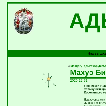
АД
Нэхъыщхь
«
Мэздэгу адыгэхэр дегъ
Махуэ Би
2020-12-31
Японием и къа
хэтыну икIи щы
Коронавирус у
Бадзэуэгъуэм и
ди фIэщ мыхъуу