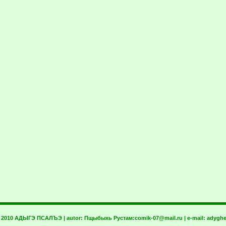
t 2010 АДЫГЭ ПСАЛЪЭ | autor:
Пщыбыхь Рустам:
comik-07@mail.ru
| e-mail:
adyghe