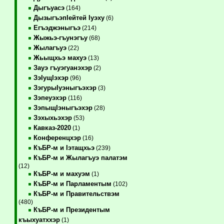
Дыгъуасэ
(164)
ДызыгъэпIейтей Iуэху
(6)
Егъэджэныгъэ
(214)
Жыжьэ-гъунэгъу
(68)
Жылагъуэ
(22)
Жьыщхьэ махуэ
(13)
Зауэ гъуэгуанэхэр
(2)
ЗэIущIэхэр
(96)
ЗэгурыIуэныгъэхэр
(3)
Зэпеуэхэр
(116)
ЗэпыщIэныгъэхэр
(28)
Зэхыхьэхэр
(53)
Кавказ-2020
(1)
Конференцхэр
(16)
КъБР-м и Iэтащхьэ
(239)
КъБР-м и Жылагъуэ палатэм
(12)
КъБР-м и махуэм
(1)
КъБР-м и Парламентым
(102)
КъБР-м и Правительствэм
(480)
КъБР-м и Президентым
къыхуатххэр
(1)