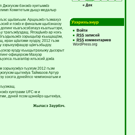
« Дек
 Джэгухэм бэнэкIэ хуитымкIэ
о Олимп Комитетым дыщэ медалыр
къэс щыIакъым. АрщхьэкIэ гъэмахуэ
Узэрихьэнур
ъэсий и пэкIэ и финалым щыбэнахэу
допинг къагъэсэбэпауэ къалъытэри,
Войти
 трагъэкIуэдащ. ЯпэщIыкIэ ар нэхъ
RSS
записей
бгъэдыхьэкIэ зэрыщыIэр къыщащIэм,
RSS
комментариев
, иран щIалэми хуэдэу, 2012 гъэм
WordPress.org
у зэрыхуэфащэр щIигъэбыдэу.
гъуэхэр куэду къыщытрахыжу дызэрыт
допинг-офицерхэм Махуэр
уэпса лъагапIэр илъэсий дэкIа
зэрыхуэкIуэ гъуэгум 2012 гъэм
Джэгухэм щытекIуа Таймазов Артур
эу зэхэта дунейпсо чемпионатым и
ахъуэжащ.
экIэ хуитрами UFC-м и
ми, дуней псом щэнейрэ щытекIуа,
Жыласэ Заурбэч.