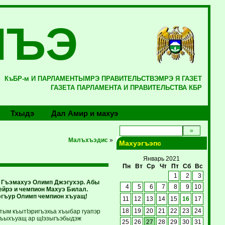
ЛЪЭ
КъБР-м И ПАРЛАМЕНТЫМРЭ ПРАВИТЕЛЬСТВЭМРЭ Я ГАЗЕТ
ГАЗЕТА ПАРЛАМЕНТА И ПРАВИТЕЛЬСТВА КБР
Тхыдэ
Дал Амир и махуэ
Малъхъэдис
»
Махуэгъэпс
Январь 2021
Пн
Вт
Ср
Чт
Пт
Сб
Вс
1
2
3
I Гъэмахуэ Олимп Джэгухэр. Абы
4
5
6
7
8
9
10
ейрэ и чемпион Махуэ Билал.
хэгъур Олимп чемпион хъуащ!
11
12
13
14
15
16
17
етым къытIэригъэхьа хъыбар гуапэр
18
19
20
21
22
23
24
лъыхъуащ ар щIэзыгъэбыдэж
25
26
27
28
29
30
31