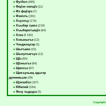
Футбол
(495)
ФщIэн папщIэ
(11)
Фэ фщIэрэ
(7)
Фэеплъ
(191)
Хъуэхъу
(174)
Хъыбар гуапэ
(219)
ХъыбарегъащIэ
(64)
Хэха
(6 192)
Хэхыныгъэ
(12)
Чэнджэщхэр
(3)
Шыгъажэ
(22)
Шыхулъагъуэ
(12)
ЩIэ
(65)
ЩIэныгъэ
(64)
Щапхъэ
(87)
Щикъухьащ адыгэр
дунеижьым
(29)
Щэнхабзэ
(167)
Юбилей
(334)
Япэу тыдодзэ
(5)
Copyrigh