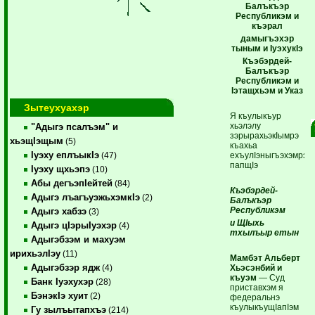
Балъкъэр
Республикэм и
къэрал
дамыгъэхэр
тыным и IуэхукIэ
Къэбэрдей-
Балъкъэр
Республикэм и
Iэтащхьэм и Указ
Зытеухуахэр
Я къулыкъур
хьэлэлу
"Адыгэ псалъэм" и
зэрырахьэкIымрэ
хьэщIэщым
(5)
къахьа
Iуэху еплъыкIэ
ехъулIэныгъэхэмрэ
(47)
папщIэ
Iуэху щхьэпэ
(10)
Абы дегъэпIейтей
(84)
Къэбэрдей-
Адыгэ лъагъуэжьхэмкIэ
(2)
Балъкъэр
Республикэм
Адыгэ хабзэ
(3)
и ЩIыхь
Адыгэ цIэрыIуэхэр
(4)
тхылъыр етын
Адыгэбзэм и махуэм
ирихьэлIэу
(11)
Мамбэт Альберт
Адыгэбзэр ядж
Хьэсэнбий и
(4)
къуэм
— Суд
Банк Iуэхухэр
(28)
приставхэм я
БэнэкIэ хуит
(2)
федеральнэ
къулыкъущIапIэм
Гу зылъытапхъэ
(214)