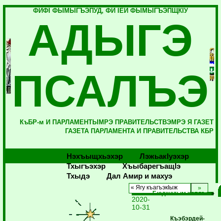
ФИФI ФЫМЫГЪЭПУД, ФИ IЕЙ ФЫМЫГЪЭПЩКIУ
АДЫГЭ
ПСАЛЪЭ
КъБР-м И ПАРЛАМЕНТЫМРЭ ПРАВИТЕЛЬСТВЭМРЭ Я ГАЗЕТ
ГАЗЕТА ПАРЛАМЕНТА И ПРАВИТЕЛЬСТВА КБР
Нэхъыщхьэхэр
Лэжьакlуэхэр
Тхыгъэхэр
Хъыбарегъащlэ
Тхыдэ
Дал Амир и махуэ
« Ягу къагъэкIыж
Бюджетым хоплъэ
»
2020-
10-31
Къэбэрдей-