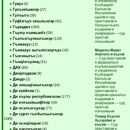
и управленэу
Гуауэ
(4)
Къэбэрдей-
Балъкъэр
ГукъэкIыжхэр
(27)
Республикэм
Гулъытэ
(30)
щыIэм и суд
ГуфIэгъуэ зэхыхьэхэр
приставхэм я
(42)
Налшык къалэ
Гъуазджэ
(194)
къудамэм и
Гъуэгу къежьапIэ
(59)
унафэщIым — суд
пристав
Гъэлъэгъуэныгъэхэр
(120)
нэхъыжьым
Гъэмахуэ
(13)
Гъэмахуэ зыгъэпсэхугъуэ
Медалы Мурат
(18)
Анатолэ и къуэм
Гъэсэныгъэ
(14)
— Суд приставхэм
ГъэщIэгъуэнщ
(31)
я федеральнэ
къулыкъущIапIэм
ДАХ
(69)
и управленэу
Джэрпэджэж
(9)
Къэбэрдей-
Балъкъэр
Дзюдо
(2)
Республикэм
Ди зэпыщIэныгъэхэр
(34)
щыIэм и суд
Ди куейхэм
приставхэм я
(1)
Шэджэм щIыналъэ
Ди къуэш республикэхэм
(177)
къудамэм и
Ди нэхъыжьыфIхэр
(16)
унафэщIым — суд
пристав
Ди псэлъэгъухэр
(77)
нэхъыжьым
Ди сурэт гъэтIылъыгъэхэр
Тэнащ Хъусен
(340)
ХьэзрэIил и
Ди хьэщIэщым
(18)
къуэм
— Суд
приставхэм я
Ди хэкуэгъухэр
(4)