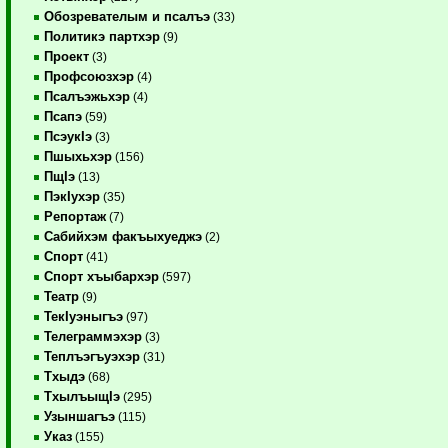
Обозревателым и псалъэ
(33)
Политикэ партхэр
(9)
Проект
(3)
Профсоюзхэр
(4)
Псалъэжьхэр
(4)
Псапэ
(59)
ПсэукIэ
(3)
Пшыхьхэр
(156)
ПщIэ
(13)
ПэкIухэр
(35)
Репортаж
(7)
Сабийхэм факъыхуеджэ
(2)
Спорт
(41)
Спорт хъыбархэр
(597)
Театр
(9)
ТекIуэныгъэ
(97)
Телеграммэхэр
(3)
Теплъэгъуэхэр
(31)
Тхыдэ
(68)
ТхылъыщIэ
(295)
Узыншагъэ
(115)
Указ
(155)