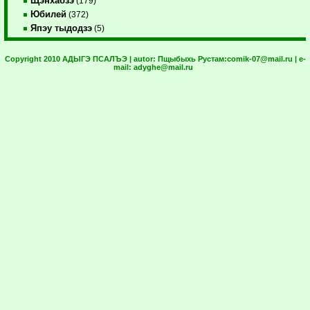
Щэнхабзэ
(179)
Юбилей
(372)
Япэу тыдодзэ
(5)
Copyright 2010 АДЫГЭ ПСАЛЪЭ | autor:
Пщыбыхь Рустам:
comik-07@mail.ru
| e-
mail:
adyghe@mail.ru