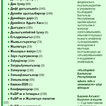
федеральнэ
Дин Iуэху
(89)
къулыкъущIапIэм
ДифI догъэлъапIэ
и управленэу
(245)
Къэбэрдей-
Дунейм щыхъыбархэр
(248)
Балъкъэр
Дунеймрэ дэрэ
(2)
Республикэм
щыIэм щIыхуэ
Дунейпсо Адыгэ Хасэ
(1)
зытелъхэм я
Дыгъуасэ
(165)
Iуэхухэр
зэхэгъэкIынымкIэ,
ДызыгъэпIейтей Iуэху
(6)
абыхэм ятеухуауэ
Егъэджэныгъэ
(235)
къащта унафэхэр
Жыжьэ-гъунэгъу
гъэзэщIэнымкIэ,
(73)
апхуэдэхэм я
Жылагъуэ
(23)
мылъкур
Жьыщхьэ махуэ
(13)
къэтхьэкъуауэ ар
зэгъэкIуэкIынымкIэ
Зауэ гъуэгуанэхэр
(2)
и къудамэм и
ЗэIущIэхэр
(104)
унафэщIым;
ЗэгурыIуэныгъэхэр
(3)
Зэпеуэхэр
«Къэбэрдей-
(130)
Балъкъэр
ЗэпыщIэныгъэхэр
(28)
Республикэм
Зэхыхьэхэр
(55)
щIыхь зиIэ и
Кавказ-2020
экономист» цIэр
(1)
фIэщын
Конференцхэр
(16)
КъБР-м и Iэтащхьэ
(239)
Бауаев Ахъмэт
КъБР-м и Жылагъуэ палатэм
Къаллэт и къуэм
(12)
— Суд приставхэм