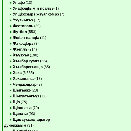
Унафэ
(13)
УнафэщIым и псалъэ
(1)
УпщIэхэмрэ жэуапхэмрэ
(7)
Ухуэныгъэ
(17)
Фестиваль
(39)
Футбол
(553)
ФщIэн папщIэ
(11)
Фэ фщIэрэ
(8)
Фэеплъ
(214)
Хъуэхъу
(190)
Хъыбар гуапэ
(234)
ХъыбарегъащIэ
(65)
Хэха
(6 585)
Хэхыныгъэ
(13)
Чэнджэщхэр
(3)
Шыгъажэ
(23)
Шыхулъагъуэ
(12)
ЩIэ
(75)
ЩIэныгъэ
(70)
Щапхъэ
(93)
Щикъухьащ адыгэр
дунеижьым
(31)