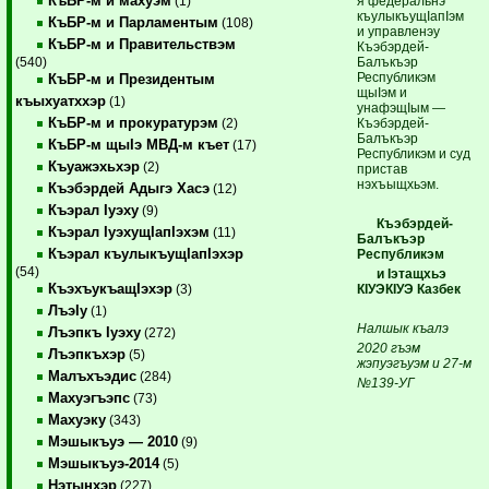
КъБР-м и махуэм
я федеральнэ
(1)
къулыкъущIапIэм
КъБР-м и Парламентым
(108)
и управленэу
КъБР-м и Правительствэм
Къэбэрдей-
Балъкъэр
(540)
Республикэм
КъБР-м и Президентым
щыIэм и
къыхуатххэр
(1)
унафэщIым —
КъБР-м и прокуратурэм
Къэбэрдей-
(2)
Балъкъэр
КъБР-м щыIэ МВД-м къет
(17)
Республикэм и суд
Къуажэхьхэр
(2)
пристав
нэхъыщхьэм.
Къэбэрдей Адыгэ Хасэ
(12)
Къэрал Iуэху
(9)
Къэбэрдей-
Къэрал IуэхущIапIэхэм
(11)
Балъкъэр
Къэрал къулыкъущIапIэхэр
Республикэм
(54)
и Iэтащхьэ
КъэхъукъащIэхэр
КIУЭКIУЭ Казбек
(3)
ЛъэIу
(1)
Налшык къалэ
Лъэпкъ Iуэху
(272)
2020 гъэм
Лъэпкъхэр
(5)
жэпуэгъуэм и 27-м
Малъхъэдис
(284)
№139-УГ
Махуэгъэпс
(73)
Махуэку
(343)
Мэшыкъуэ — 2010
(9)
Мэшыкъуэ-2014
(5)
Нэтынхэр
(227)